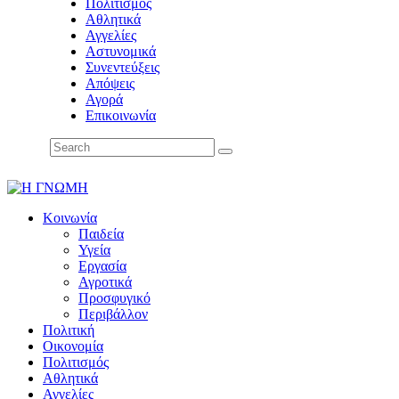
Πολιτισμός
Αθλητικά
Αγγελίες
Αστυνομικά
Συνεντεύξεις
Απόψεις
Αγορά
Επικοινωνία
Κοινωνία
Παιδεία
Υγεία
Εργασία
Αγροτικά
Προσφυγικό
Περιβάλλον
Πολιτική
Οικονομία
Πολιτισμός
Αθλητικά
Αγγελίες