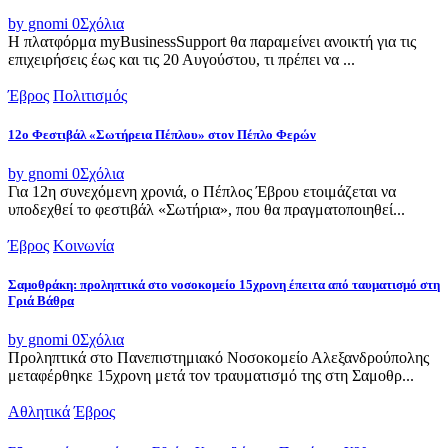
by gnomi
0
Σχόλια
Η πλατφόρμα myBusinessSupport θα παραμείνει ανοικτή για τις
επιχειρήσεις έως και τις 20 Αυγούστου, τι πρέπει να ...
Έβρος
Πολιτισμός
12ο Φεστιβάλ «Σωτήρεια Πέπλου» στον Πέπλο Φερών
by gnomi
0
Σχόλια
Για 12η συνεχόμενη χρονιά, ο Πέπλος Έβρου ετοιμάζεται να
υποδεχθεί το φεστιβάλ «Σωτήρια», που θα πραγματοποιηθεί...
Έβρος
Κοινωνία
Σαμοθράκη: προληπτικά στο νοσοκομείο 15χρονη έπειτα από ταυματισμό στη
Γριά Βάθρα
by gnomi
0
Σχόλια
Προληπτικά στο Πανεπιστημιακό Νοσοκομείο Αλεξανδρούπολης
μεταφέρθηκε 15χρονη μετά τον τραυματισμό της στη Σαμοθρ...
Αθλητικά
Έβρος