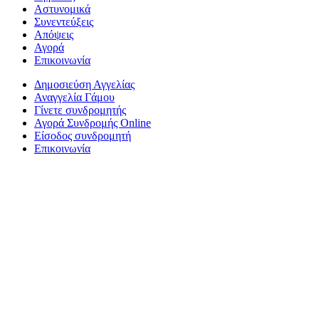
Αστυνομικά
Συνεντεύξεις
Απόψεις
Αγορά
Επικοινωνία
Δημοσιεύση Αγγελίας
Αναγγελία Γάμου
Γίνετε συνδρομητής
Αγορά Συνδρομής Online
Είσοδος συνδρομητή
Επικοινωνία