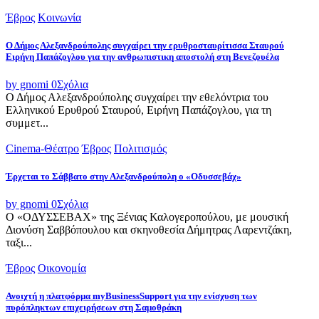
Έβρος
Κοινωνία
Ο Δήμος Αλεξανδρούπολης συγχαίρει την ερυθροσταυρίτισσα Σταυρού
Ειρήνη Παπάζογλου για την ανθρωπιστικη αποστολή στη Βενεζουέλα
by gnomi
0
Σχόλια
Ο Δήμος Αλεξανδρούπολης συγχαίρει την εθελόντρια του
Ελληνικού Ερυθρού Σταυρού, Ειρήνη Παπάζογλου, για τη
συμμετ...
Cinema-Θέατρο
Έβρος
Πολιτισμός
Έρχεται το Σάββατο στην Αλεξανδρούπολη ο «Οδυσσεβάχ»
by gnomi
0
Σχόλια
Ο «ΟΔΥΣΣΕΒΑΧ» της Ξένιας Καλογεροπούλου, με μουσική
Διονύση Σαββόπουλου και σκηνοθεσία Δήμητρας Λαρεντζάκη,
ταξι...
Έβρος
Οικονομία
Ανοιχτή η πλατφόρμα myBusinessSupport για την ενίσχυση των
πυρόπληκτων επιχειρήσεων στη Σαμοθράκη