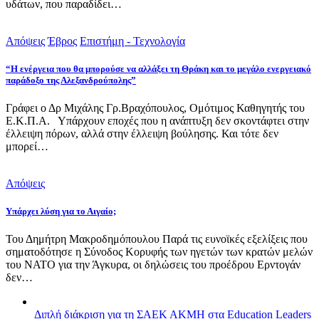
υδάτων, που παραδίδει…
Απόψεις
Έβρος
Επιστήμη - Τεχνολογία
“Η ενέργεια που θα μπορούσε να αλλάξει τη Θράκη και το μεγάλο ενεργειακό
παράδοξο της Αλεξανδρούπολης”
Γράφει ο Δρ Μιχάλης Γρ.Βραχόπουλος, Ομότιμος Καθηγητής του
Ε.Κ.Π.Α. Υπάρχουν εποχές που η ανάπτυξη δεν σκοντάφτει στην
έλλειψη πόρων, αλλά στην έλλειψη βούλησης. Και τότε δεν
μπορεί…
Απόψεις
Υπάρχει λύση για το Αιγαίο;
Του Δημήτρη Μακροδημόπουλου Παρά τις ευνοϊκές εξελίξεις που
σηματοδότησε η Σύνοδος Κορυφής των ηγετών των κρατών μελών
του ΝΑΤΟ για την Άγκυρα, οι δηλώσεις του προέδρου Ερντογάν
δεν…
Διπλή διάκριση για τη ΣΑΕΚ ΑΚΜΗ στα Education Leaders