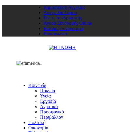
Δημοσιεύση Αγγελίας
Αναγγελία Γάμου
Γίνετε συνδρομητής
Αγορά Συνδρομής Online
Είσοδος συνδρομητή
Επικοινωνία
Κοινωνία
Παιδεία
Υγεία
Εργασία
Αγροτικά
Προσφυγικό
Περιβάλλον
Πολιτική
Οικονομία