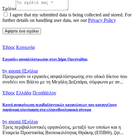
Σχόλιο
I agree that my submitted data is being collected and stored. For
further details on handling user data, see our
Privacy Policy
Έβρος
Κοινωνία
Εργασίες ασφαλτόστρωσης στον Δήμο Ορεστιάδας
by gnomi
0
Σχόλια
Προχωρούν οι εργασίες ασφαλτόστρωσης στο οδικό δίκτυο που
συνδέει τον Βάλτο με τη Μεγάλη Δοξιπάρα, σύμφωνα με αν...
Έβρος
Ελλάδα
Περιβάλλον
Κοινή ανακοίνωση περιβαλλοντικών οργανώσεων που καταγγέλουν
παράνομη υλοτόμηση στα ελληνοβουλγαρικά σύνορα
by gnomi
0
Σχόλια
Τρεις περιβαλλοντικές οργανώσεις, μεταξύ των οποίων και η
Εταιρεία Προστασίας Βιοποικιλότητας Θράκης (ΕΠΒΘ), ζητ...