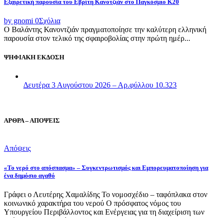
Εξαιρετική παρουσία του Εβρίτη Κανοτζιάν στο Παγκόσμιο Κ20
by gnomi
0
Σχόλια
Ο Βαλάντης Κανοντζιάν πραγματοποίησε την καλύτερη ελληνική
παρουσία στον τελικό της σφαιροβολίας στην πρώτη ημέρ...
ΨΗΦΙΑΚΗ ΕΚΔΟΣΗ
Δευτέρα 3 Αυγούστου 2026 – Αρ.φύλλου 10.323
ΑΡΘΡΑ – ΑΠΟΨΕΙΣ
Απόψεις
«Το νερό στο απόσπασμα» – Συγκεντρωτισμός και Εμπορευματοποίηση για
ένα δημόσιο αγαθό
Γράφει ο Λευτέρης Χαμαλίδης Το νομοσχέδιο – ταφόπλακα στον
κοινωνικό χαρακτήρα του νερού Ο πρόσφατος νόμος του
Υπουργείου Περιβάλλοντος και Ενέργειας για τη διαχείριση των