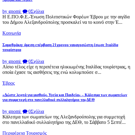
by gnomi
0
Σχόλια
Η Ε.ΠΟ.Φ.Ε.-Ένωση Πολιτιστικών Φορέων Έβρου με την αιγίδα
του Δήμου Αλεξανδρούπολης προσκαλεί να το κοινό στην Έ...
Κοινωνία
Σαμοθράκη: άμεση επέμβαση 21χρονου ναυαγοσώστη έσωσε Ιταλίδα
τουρίστρια
by gnomi
0
Σχόλια
Αίσιο τέλος είχε η περιπέτεια ηλικιωμένης Ιταλίδας τουρίστριας, η
οποία έχασε τις αισθήσεις της ενώ κολυμπούσε σ...
Έβρος
«Δώστε λεφτά για μισθούς, Υγεία και Παιδεία» – Κάλεσμα των σωματείων
για συμμετοχή στο πανελλαδικό συλλαλητήριο της ΔΕΘ
by gnomi
0
Σχόλια
Κάλεσμα των σωματείων της Αλεξανδρούπολης για συμμετοχή
στο πανελλαδικό συλλαλητήριο της ΔΕΘ, το Σάββατο 5 Σεπτέ...
Περιφέρεια
Τουρισμός