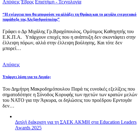
Απόψεις
Έβρος
Επιστήμη - Τεχνολογία
“Η ενέργεια που θα μπορούσε να αλλάξει τη Θράκη και το μεγάλο ενεργειακό
παράδοξο της Αλεξανδρούπολης”
Γράφει ο Δρ Μιχάλης Γρ.Βραχόπουλος, Ομότιμος Καθηγητής του
Ε.Κ.Π.Α. Υπάρχουν εποχές που η ανάπτυξη δεν σκοντάφτει στην
έλλειψη πόρων, αλλά στην έλλειψη βούλησης. Και τότε δεν
μπορεί…
Απόψεις
Υπάρχει λύση για το Αιγαίο;
Του Δημήτρη Μακροδημόπουλου Παρά τις ευνοϊκές εξελίξεις που
σηματοδότησε η Σύνοδος Κορυφής των ηγετών των κρατών μελών
του ΝΑΤΟ για την Άγκυρα, οι δηλώσεις του προέδρου Ερντογάν
δεν…
Διπλή διάκριση για τη ΣΑΕΚ ΑΚΜΗ στα Education Leaders
Awards 2025