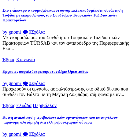
Στο επίκεντρο ο τουρισμός και οι συνοριακές υποδομές στη συνάντηση
Τοψίδη με εκπροσώπους του Συνδέσμου Τουρκικών Ταξιδιωτικών
Πρακτορείων
by gnomi
0
Σχόλια
Με εκπροσώπους του Συνδέσμου Τουρκικών Ταξιδιωτικών
Πρακτορείων TÜRSAB και τον αντιπρόεδρο της Περιφερειακής
Εκπ...
Έβρος
Κοινωνία
Εργασίες ασφαλτόστρωσης στον Δήμο Ορεστιάδας
by gnomi
0
Σχόλια
Προχωρούν οι εργασίες ασφαλτόστρωσης στο οδικό δίκτυο που
συνδέει τον Βάλτο με τη Μεγάλη Δοξιπάρα, σύμφωνα με αν...
Έβρος
Ελλάδα
Περιβάλλον
Κοινή ανακοίνωση περιβαλλοντικών οργανώσεων που καταγγέλουν
παράνομη υλοτόμηση στα ελληνοβουλγαρικά σύνορα
by gnomi
0
Σχόλια