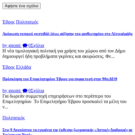
Έβρος
Πολιτισμός
Ακύρωση τοπικού φεστιβάλ λόγω αύξησης του μισθωτηρίου στο Αλτιναλμάζη
by gnomi
0
Σχόλια
Η νέα τιμολογιακή πολιτική για χρήση του χώρου από τον Δήμο
δημιουργεί ήδη προβλήματα γκρίνιες και ακυρώσεις. Φε...
Έβρος
Ελλάδα
Πρόσκληση του Επιμελητηρίου Έβρου για συμμετοχή στην 90η ΔΕΘ
by gnomi
0
Σχόλια
Για δωρεάν συμμετοχή επιχειρήσεων στο περίπτερο του
Επιμελητηρίου Το Επιμελητήριο Έβρου προσκαλεί τα μέλη του
ν...
Πολιτισμός
Στις 9 Αυγούστου τα εγκαίνια της έκθεσης ζωγραφικής «Αστικές Διαδρομές με
Χρώμα και Νερό»