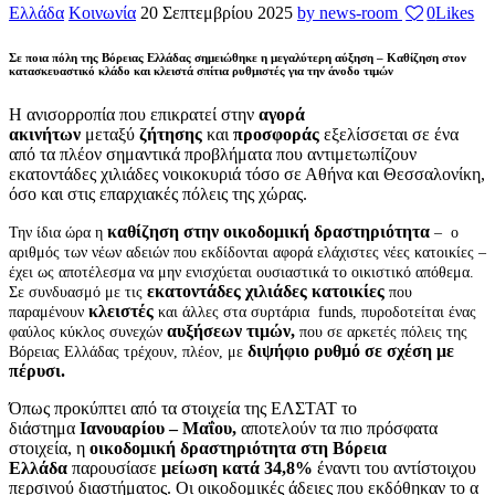
Ελλάδα
Κοινωνία
20 Σεπτεμβρίου 2025
by news-room
0
Likes
Σε ποια πόλη της Βόρειας Ελλάδας σημειώθηκε η μεγαλύτερη αύξηση – Καθίζηση στον
κατασκευαστικό κλάδο και κλειστά σπίτια ρυθμιστές για την άνοδο τιμών
Η ανισορροπία που επικρατεί στην
αγορά
ακινήτων
μεταξύ
ζήτησης
και
προσφοράς
εξελίσσεται σε ένα
από τα πλέον σημαντικά προβλήματα που αντιμετωπίζουν
εκατοντάδες χιλιάδες νοικοκυριά τόσο σε Αθήνα και Θεσσαλονίκη,
όσο και στις επαρχιακές πόλεις της χώρας.
καθίζηση στην οικοδομική δραστηριότητα
Την ίδια ώρα η
– ο
αριθμός των νέων αδειών που εκδίδονται αφορά ελάχιστες νέες κατοικίες –
έχει ως αποτέλεσμα να μην ενισχύεται ουσιαστικά το οικιστικό απόθεμα.
εκατοντάδες χιλιάδες κατοικίες
Σε συνδυασμό με τις
που
κλειστές
παραμένουν
και άλλες στα συρτάρια funds, πυροδοτείται ένας
αυξήσεων τιμών,
φαύλος κύκλος συνεχών
που σε αρκετές πόλεις της
διψήφιο ρυθμό σε σχέση με
Βόρειας Ελλάδας τρέχουν, πλέον, με
πέρυσι.
Όπως προκύπτει από τα στοιχεία της ΕΛΣΤΑΤ το
διάστημα
Ιανουαρίου – Μαΐου,
αποτελούν τα πιο πρόσφατα
στοιχεία, η
οικοδομική δραστηριότητα στη Βόρεια
Ελλάδα
παρουσίασε
μείωση κατά 34,8%
έναντι του αντίστοιχου
περσινού διαστήματος. Οι οικοδομικές άδειες που εκδόθηκαν το α