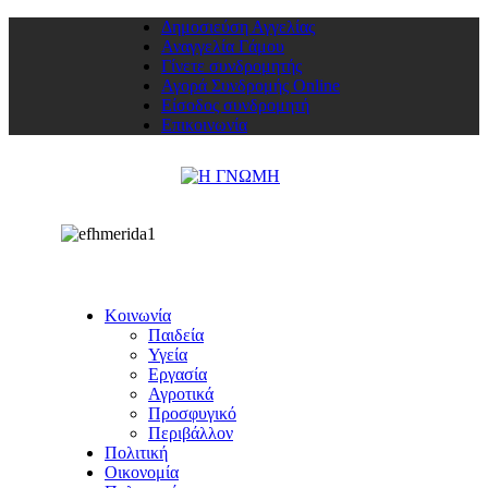
Δημοσιεύση Αγγελίας
Αναγγελία Γάμου
Γίνετε συνδρομητής
Αγορά Συνδρομής Online
Είσοδος συνδρομητή
Επικοινωνία
Κοινωνία
Παιδεία
Υγεία
Εργασία
Αγροτικά
Προσφυγικό
Περιβάλλον
Πολιτική
Οικονομία