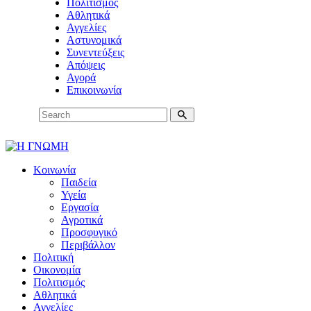
Πολιτισμός
Αθλητικά
Αγγελίες
Αστυνομικά
Συνεντεύξεις
Απόψεις
Αγορά
Επικοινωνία
Κοινωνία
Παιδεία
Υγεία
Εργασία
Αγροτικά
Προσφυγικό
Περιβάλλον
Πολιτική
Οικονομία
Πολιτισμός
Αθλητικά
Αγγελίες