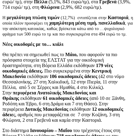
ευρώ/ τμ), στην
Πέλλα
(5,1%, 843 ευρώ/τμ), στα
Γρεβενά
(3,9%,
714 ευρώ/ τμ), στη
Φλώρινα
(2,9%, 682 ευρώ/τμ).
μεγαλύτερη πτώση τιμών
Καστοριά
Η
(12,7%) εντοπίζεται στην
, η
χαμηλότερη μέση τιμή, πανελλαδικά
οποία πλέον προσφέρει τη
, για
την απόκτηση κατοικίας, καθώς βρίσκεται κάτω από το …ψυχολογικό
φράγμα των 500 ευρώ το τμ και πιο συγκεκριμένα στα 494 ευρώ το τμ.
Νέες οικοδομές με το… κιάλι
Θα πρέπει να σημειωθεί πως το
Μάιο,
που αφορούν τα πιο
πρόσφατα στοιχεία της ΕΛΣΤΑΤ για την οικοδομική
δραστηριότητα, στη Βόρεια Ελλάδα εκδόθηκαν
179 νέες
οικοδομικές άδειες.
Πιο συγκεκριμένα στην
Κεντρική
Μακεδονία
εκδόθηκαν
106 οικοδομικές άδειες
(42 στο νόμο
Θεσσαλονίκης, 27 στη Χαλκιδική, 12 στην Πιερία, 11 στην
Πέλλα, από 5 σε Σέρρες και Ημαθία, 4 στο Κιλκίς).
Στην
περιφέρεια Ανατολικής Μακεδονίας και
Θράκης
εκδόθηκαν
61 οικοδομικές άδειες
(από 10 σε Ξάνθη,
Ροδόπη και Έβρο, 6 στη Δράμα και 7 στη Θάσο). Στην
περιφέρεια
Δυτικής Μακεδονίας
εκδόθηκαν
12 οικοδομικές
άδειε
ς, αριθμός που μεταφράζεται σε 7 στην Κοζάνη, 3 στη
Φλώρινα, 2 στα Γρεβενά και καμία στην Καστοριά.
Στο διάστημα
Ιανουαρίου – Μαΐου
του τρέχοντος έτους στη
Βόρεια Ελλάδα εκδόθηκαν
718 οικοδομικές άδειες
με την