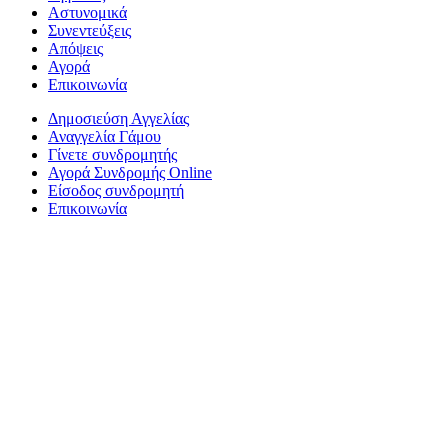
Αστυνομικά
Συνεντεύξεις
Απόψεις
Αγορά
Επικοινωνία
Δημοσιεύση Αγγελίας
Αναγγελία Γάμου
Γίνετε συνδρομητής
Αγορά Συνδρομής Online
Είσοδος συνδρομητή
Επικοινωνία