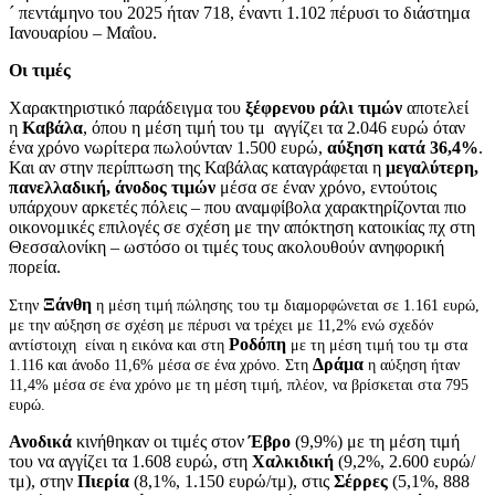
´ πεντάμηνο του 2025 ήταν 718, έναντι 1.102 πέρυσι το διάστημα
Ιανουαρίου – Μαΐου.
Οι τιμές
Χαρακτηριστικό παράδειγμα του
ξέφρενου ράλι τιμών
αποτελεί
η
Καβάλα
, όπου η μέση τιμή του τμ αγγίζει τα 2.046 ευρώ όταν
ένα χρόνο νωρίτερα πωλούνταν 1.500 ευρώ,
αύξηση κατά 36,4%
.
Και αν στην περίπτωση της Καβάλας καταγράφεται η
μεγαλύτερη,
πανελλαδική, άνοδος τιμών
μέσα σε έναν χρόνο, εντούτοις
υπάρχουν αρκετές πόλεις – που αναμφίβολα χαρακτηρίζονται πιο
οικονομικές επιλογές σε σχέση με την απόκτηση κατοικίας πχ στη
Θεσσαλονίκη – ωστόσο οι τιμές τους ακολουθούν ανηφορική
πορεία.
Ξάνθη
Στην
η μέση τιμή πώλησης του τμ διαμορφώνεται σε 1.161 ευρώ,
με την αύξηση σε σχέση με πέρυσι να τρέχει με 11,2% ενώ σχεδόν
Ροδόπη
αντίστοιχη είναι η εικόνα και στη
με τη μέση τιμή του τμ στα
Δράμα
1.116 και άνοδο 11,6% μέσα σε ένα χρόνο. Στη
η αύξηση ήταν
11,4% μέσα σε ένα χρόνο με τη μέση τιμή, πλέον, να βρίσκεται στα 795
ευρώ.
Ανοδικά
κινήθηκαν οι τιμές στον
Έβρο
(9,9%) με τη μέση τιμή
του να αγγίζει τα 1.608 ευρώ, στη
Χαλκιδική
(9,2%, 2.600 ευρώ/
τμ), στην
Πιερία
(8,1%, 1.150 ευρώ/τμ), στις
Σέρρες
(5,1%, 888