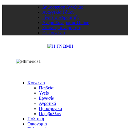
Δημοσιεύση Αγγελίας
Αναγγελία Γάμου
Γίνετε συνδρομητής
Αγορά Συνδρομής Online
Είσοδος συνδρομητή
Επικοινωνία
Κοινωνία
Παιδεία
Υγεία
Εργασία
Αγροτικά
Προσφυγικό
Περιβάλλον
Πολιτική
Οικονομία