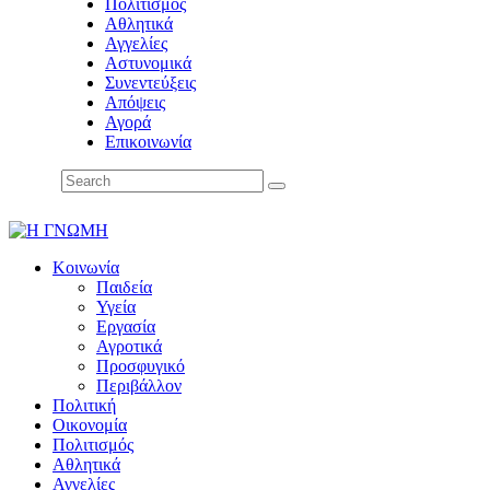
Πολιτισμός
Αθλητικά
Αγγελίες
Αστυνομικά
Συνεντεύξεις
Απόψεις
Αγορά
Επικοινωνία
Κοινωνία
Παιδεία
Υγεία
Εργασία
Αγροτικά
Προσφυγικό
Περιβάλλον
Πολιτική
Οικονομία
Πολιτισμός
Αθλητικά
Αγγελίες