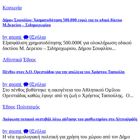
Κοινωνία
Δήμος Σουφλίου: Χρηματοδότηση 500.000 ευρώ για το οδικό δίκτυο
Μ.Δερείου – Σιδηροχωρίου
by gnomi
0
Σχόλια
Εξασφάλιση χρηματοδότησης 500.000€ για ολοκλήρωση οδικού
δικτύου Μ. Δερειου – Σιδηροχωριου, Δήμου Σουφλίου...
Αθλητικά
Έβρος
Πένθος στον Α.Ο. Ορεστιάδας για την απώλεια του Χρήστου Τασιούλη
by gnomi
0
Σχόλια
Στο πένθος βυθίστηκε η οικογένεια του Αθλητικού Ομίλου
Ορεστιάδας καθώς έφυγε από τη ζωή ο Χρήστος Τασιούλης. Ο...
Έβρος
Πολιτισμός
Ακύρωση τοπικού φεστιβάλ λόγω αύξησης του μισθωτηρίου στο Αλτιναλμάζη
by gnomi
0
Σχόλια
Η νέα τιμολογιακή πολιτική για χρήση του χώρου από τον Δήμο