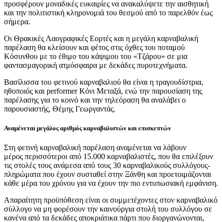
προσφέρουν μοναδικές ευκαιρίες να ανακαλύψετε την αισθητική
και την πολιτιστική κληρονομιά του θεσμού από το παρελθόν έως
σήμερα.
Οι Θρακικές Λαογραφικές Εορτές και η μεγάλη καρναβαλική
παρέλαση θα κλείσουν και φέτος στις όχθες του ποταμού
Κόσυνθου με το έθιμο του κάψιμου του «Τζάρου» σε μια
φαντασμαγορική ατμόσφαιρα με δεκάδες πυροτεχνήματα.
Βασίλισσα του φετινού καρναβαλιού θα είναι η τραγουδίστρια,
ηθοπoιός και performer Κόνι Μεταξά, ενώ την παρουσίαση της
παρέλασης για το κοινό και την τηλεόραση θα αναλάβει ο
παρουσιαστής, Θέμης Γεωργαντάς.
Αναμένεται μεγάλος αριθμός καρναβαλιστών και επισκεπτών
Στη φετινή καρναβαλική παρέλαση αναμένεται να λάβουν
μέρος περισσότεροι από 15.000 καρναβαλιστές, που θα επιλέξουν
τις στολές τους ανάμεσα από τους 30 καρναβαλικούς συλλόγους-
πληρώματα που έχουν συσταθεί στην Ξάνθη και προετοιμάζονται
κάθε μέρα του χρόνου για να έχουν την πιο εντυπωσιακή εμφάνιση.
Απαραίτητη προϋπόθεση είναι οι συμμετέχοντες στον καρναβαλικό
σύλλογο να μη φορέσουν την καινούργια στολή του συλλόγου σε
κανένα από τα δεκάδες αποκριάτικα πάρτι που διοργανώνονται,