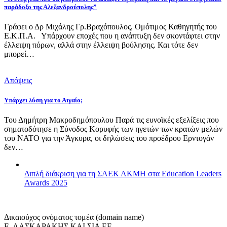
παράδοξο της Αλεξανδρούπολης”
Γράφει ο Δρ Μιχάλης Γρ.Βραχόπουλος, Ομότιμος Καθηγητής του
Ε.Κ.Π.Α. Υπάρχουν εποχές που η ανάπτυξη δεν σκοντάφτει στην
έλλειψη πόρων, αλλά στην έλλειψη βούλησης. Και τότε δεν
μπορεί…
Απόψεις
Υπάρχει λύση για το Αιγαίο;
Του Δημήτρη Μακροδημόπουλου Παρά τις ευνοϊκές εξελίξεις που
σηματοδότησε η Σύνοδος Κορυφής των ηγετών των κρατών μελών
του ΝΑΤΟ για την Άγκυρα, οι δηλώσεις του προέδρου Ερντογάν
δεν…
Διπλή διάκριση για τη ΣΑΕΚ ΑΚΜΗ στα Education Leaders
Awards 2025
Δικαιούχος ονόματος τομέα (domain name)
Ε. ΛΑΣΚΑΡΑΚΗΣ ΚΑΙ ΣΙΑ ΕΕ