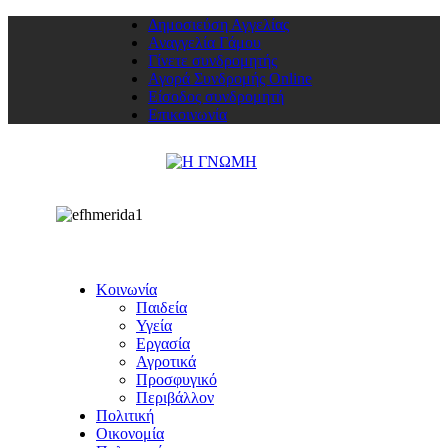
Δημοσιεύση Αγγελίας
Αναγγελία Γάμου
Γίνετε συνδρομητής
Αγορά Συνδρομής Online
Είσοδος συνδρομητή
Επικοινωνία
Κοινωνία
Παιδεία
Υγεία
Εργασία
Αγροτικά
Προσφυγικό
Περιβάλλον
Πολιτική
Οικονομία