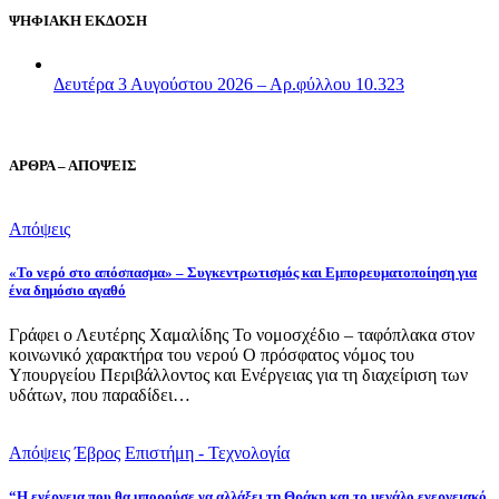
ΨΗΦΙΑΚΗ ΕΚΔΟΣΗ
Δευτέρα 3 Αυγούστου 2026 – Αρ.φύλλου 10.323
ΑΡΘΡΑ – ΑΠΟΨΕΙΣ
Απόψεις
«Το νερό στο απόσπασμα» – Συγκεντρωτισμός και Εμπορευματοποίηση για
ένα δημόσιο αγαθό
Γράφει ο Λευτέρης Χαμαλίδης Το νομοσχέδιο – ταφόπλακα στον
κοινωνικό χαρακτήρα του νερού Ο πρόσφατος νόμος του
Υπουργείου Περιβάλλοντος και Ενέργειας για τη διαχείριση των
υδάτων, που παραδίδει…
Απόψεις
Έβρος
Επιστήμη - Τεχνολογία
“Η ενέργεια που θα μπορούσε να αλλάξει τη Θράκη και το μεγάλο ενεργειακό