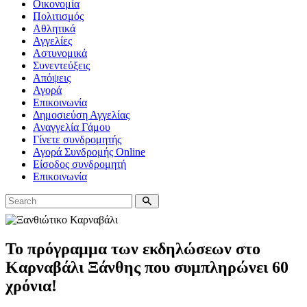
Οικονομία
Πολιτισμός
Αθλητικά
Αγγελίες
Αστυνομικά
Συνεντεύξεις
Απόψεις
Αγορά
Επικοινωνία
Δημοσιεύση Αγγελίας
Αναγγελία Γάμου
Γίνετε συνδρομητής
Αγορά Συνδρομής Online
Είσοδος συνδρομητή
Επικοινωνία
Το πρόγραμμα των εκδηλώσεων στο
Καρναβάλι Ξάνθης που συμπληρώνει 60
χρόνια!