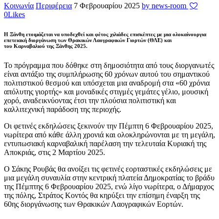
Κοινωνία
Περιφέρεια
7 Φεβρουαρίου 2025
by news-room
0
Likes
Η
Ξάνθη ετοιμάζεται να υποδεχθεί και φέτος χιλιάδες επισκέπτες με μια ολοκαίνουργια
επετειακή διοργάνωση των Θρακικών Λαογραφικών Γιορτών (ΘΛΕ) και
του Καρναβαλιού της Ξάνθης 2025.
Το πρόγραμμα που δόθηκε στη δημοσιότητα από τους διοργανωτές
είναι αντάξιο της συμπλήρωσης 60 χρόνων αυτού του σημαντικού
πολιτιστικού θεσμού και υπόσχεται μια αναδρομή στα «60 χρόνια
απόλυτης γιορτής» και μοναδικές στιγμές γεμάτες γέλιο, μουσική
χορό, αναδεικνύοντας έτσι την πλούσια πολιτιστική και
καλλιτεχνική παράδοση της περιοχής.
Οι φετινές εκδηλώσεις ξεκινούν την Πέμπτη 6 Φεβρουαρίου 2025,
νωρίτερα από κάθε άλλη χρονιά και ολοκληρώνονται με τη μεγάλη,
εντυπωσιακή καρναβαλική παρέλαση την τελευταία Κυριακή της
Αποκριάς, στις 2 Μαρτίου 2025.
Ο Σάκης Ρουβάς θα ανοίξει τις φετινές εορταστικές εκδηλώσεις με
μια μεγάλη συναυλία στην κεντρική πλατεία Δημοκρατίας το βράδυ
της Πέμπτης 6 Φεβρουαρίου 2025, ενώ λίγο νωρίτερα, ο Δήμαρχος
της πόλης, Στράτος Κοντός θα κηρύξει την επίσημη έναρξη της
60ης διοργάνωσης των Θρακικών Λαογραφικών Εορτών.