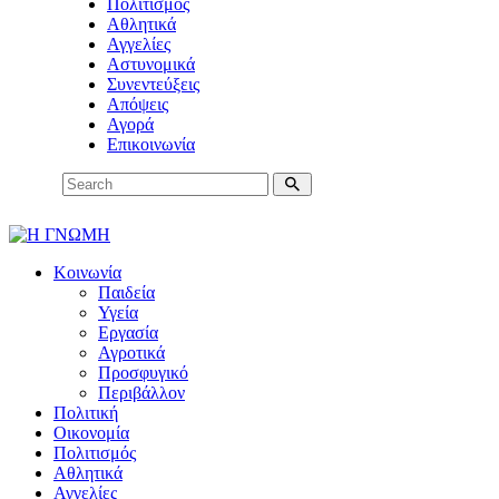
Πολιτισμός
Αθλητικά
Αγγελίες
Αστυνομικά
Συνεντεύξεις
Απόψεις
Αγορά
Επικοινωνία
Κοινωνία
Παιδεία
Υγεία
Εργασία
Αγροτικά
Προσφυγικό
Περιβάλλον
Πολιτική
Οικονομία
Πολιτισμός
Αθλητικά
Αγγελίες