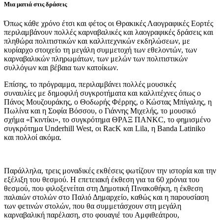
Μια ματιά στις δράσεις
Όπως κάθε χρόνο έτσι και φέτος οι Θρακικές Λαογραφικές Εορτές
περιλαμβάνουν πολλές καρναβαλικές και λαογραφικές δράσεις και
πληθώρα πολιτιστικών και καλλιτεχνικών εκδηλώσεων, με
κυρίαρχο στοιχείο τη μεγάλη συμμετοχή των εθελοντών, των
καρναβαλικών πληρωμάτων, των μελών των πολιτιστικών
συλλόγων και βέβαια των κατοίκων.
Επίσης, το πρόγραμμα, περιλαμβάνει πολλές μουσικές
συναυλίες με δημοφιλή συγκροτήματα και καλλιτέχνες όπως ο
Πάνος Μουζουράκης, ο Θοδωρής Φέρρης, ο Κώστας Μπίγαλης, η
Πωλίνα και η Σοφία Βόσσου, ο Γιάννης Μιχελής, το μουσικό
σχήμα «Γκιντίκι», το συγκρότημα ΘΡΑΞ ΠΑΝΚC, το φημισμένο
συγκρότημα Underhill West, οι RacK και Lila, η Banda Latiniko
και πολλοί ακόμα.
Παράλληλα, τρεις μοναδικές εκθέσεις φωτίζουν την ιστορία και την
εξέλιξη του θεσμού. Η επετειακή έκθεση για τα 60 χρόνια του
θεσμού, που φιλοξενείται στη Δημοτική Πινακοθήκη, η έκθεση
παλαιών στολών στο Παλιό Δημαρχείο, καθώς και η παρουσίαση
των φετινών στολών, που θα συμμετάσχουν στη μεγάλη
καρναβαλική παρέλαση, στο φουαγιέ του Αμφιθεάτρου,