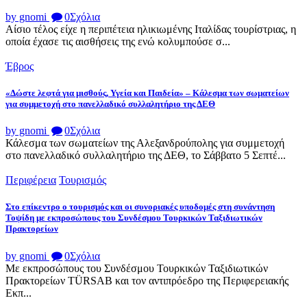
by gnomi
0
Σχόλια
Αίσιο τέλος είχε η περιπέτεια ηλικιωμένης Ιταλίδας τουρίστριας, η
οποία έχασε τις αισθήσεις της ενώ κολυμπούσε σ...
Έβρος
«Δώστε λεφτά για μισθούς, Υγεία και Παιδεία» – Κάλεσμα των σωματείων
για συμμετοχή στο πανελλαδικό συλλαλητήριο της ΔΕΘ
by gnomi
0
Σχόλια
Κάλεσμα των σωματείων της Αλεξανδρούπολης για συμμετοχή
στο πανελλαδικό συλλαλητήριο της ΔΕΘ, το Σάββατο 5 Σεπτέ...
Περιφέρεια
Τουρισμός
Στο επίκεντρο ο τουρισμός και οι συνοριακές υποδομές στη συνάντηση
Τοψίδη με εκπροσώπους του Συνδέσμου Τουρκικών Ταξιδιωτικών
Πρακτορείων
by gnomi
0
Σχόλια
Με εκπροσώπους του Συνδέσμου Τουρκικών Ταξιδιωτικών
Πρακτορείων TÜRSAB και τον αντιπρόεδρο της Περιφερειακής
Εκπ...