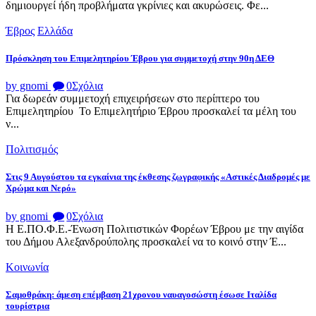
δημιουργεί ήδη προβλήματα γκρίνιες και ακυρώσεις. Φε...
Έβρος
Ελλάδα
Πρόσκληση του Επιμελητηρίου Έβρου για συμμετοχή στην 90η ΔΕΘ
by gnomi
0
Σχόλια
Για δωρεάν συμμετοχή επιχειρήσεων στο περίπτερο του
Επιμελητηρίου Το Επιμελητήριο Έβρου προσκαλεί τα μέλη του
ν...
Πολιτισμός
Στις 9 Αυγούστου τα εγκαίνια της έκθεσης ζωγραφικής «Αστικές Διαδρομές με
Χρώμα και Νερό»
by gnomi
0
Σχόλια
Η Ε.ΠΟ.Φ.Ε.-Ένωση Πολιτιστικών Φορέων Έβρου με την αιγίδα
του Δήμου Αλεξανδρούπολης προσκαλεί να το κοινό στην Έ...
Κοινωνία
Σαμοθράκη: άμεση επέμβαση 21χρονου ναυαγοσώστη έσωσε Ιταλίδα
τουρίστρια