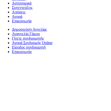
Αστυνομικά
Συνεντεύξεις
Απόψεις
Αγορά
Επικοινωνία
Δημοσιεύση Αγγελίας
Αναγγελία Γάμου
Γίνετε συνδρομητής
Αγορά Συνδρομής Online
Είσοδος συνδρομητή
Επικοινωνία