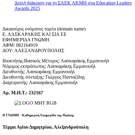
Διπλή διάκριση για τη ΣΑΕΚ ΑΚΜΗ στα Education Leaders
Awards 2025
Δικαιούχος ονόματος τομέα (domain name)
Ε. ΛΑΣΚΑΡΑΚΗΣ ΚΑΙ ΣΙΑ ΕΕ
ΕΦΗΜΕΡΙΔΑ ΓΝΩΜΗ
ΑΦΜ: 082164919
ΔΟΥ: ΑΛΕΞΑΝΔΡΟΥΠΟΛΗΣ
Ιδιοκτήτης-Βασικός Μέτοχος: Λασκαράκης Εμμανουήλ
Νόμιμος εκπρόσωπος: Λασκαράκης Εμμανουήλ
Διευθυντής: Λασκαράκης Εμμανουήλ
Διευθυντής σύνταξης: Γιώργος Πανταζίδης
Διαχειριστής: Λασκαράκης Εμμανουήλ
Αρ. Μ.Η.Τ.: 232167
Η ΓΝΩΜΗ - Καθημερινή Εφημερίδα της Θράκης
Τέρμα Αγίου Δημητρίου, Αλεξανδρούπολη