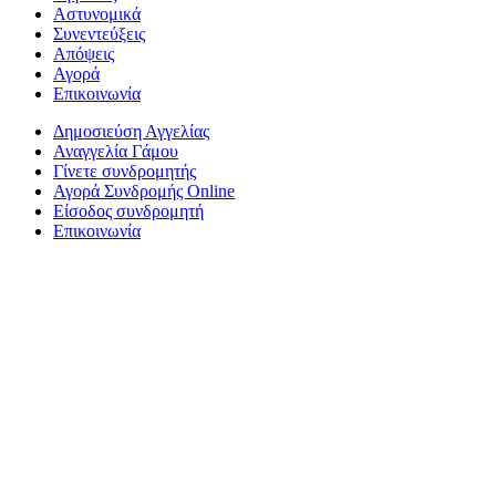
Αστυνομικά
Συνεντεύξεις
Απόψεις
Αγορά
Επικοινωνία
Δημοσιεύση Αγγελίας
Αναγγελία Γάμου
Γίνετε συνδρομητής
Αγορά Συνδρομής Online
Είσοδος συνδρομητή
Επικοινωνία