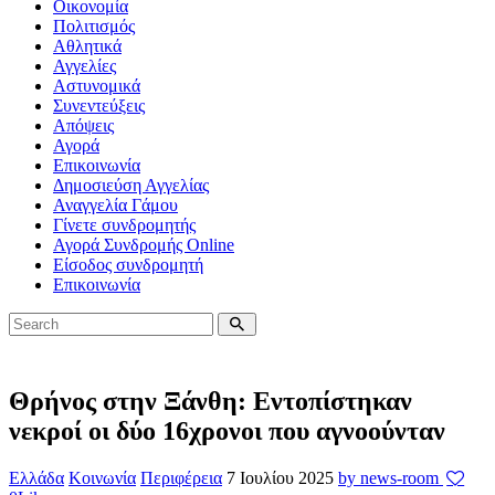
Οικονομία
Πολιτισμός
Αθλητικά
Αγγελίες
Αστυνομικά
Συνεντεύξεις
Απόψεις
Αγορά
Επικοινωνία
Δημοσιεύση Αγγελίας
Αναγγελία Γάμου
Γίνετε συνδρομητής
Αγορά Συνδρομής Online
Είσοδος συνδρομητή
Επικοινωνία
Θρήνος στην Ξάνθη: Εντοπίστηκαν
νεκροί οι δύο 16χρονοι που αγνοούνταν
Ελλάδα
Κοινωνία
Περιφέρεια
7 Ιουλίου 2025
by news-room