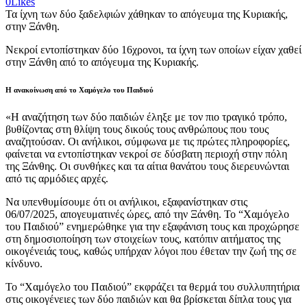
0
Likes
Τα ίχνη των δύο ξαδελφιών χάθηκαν το απόγευμα της Κυριακής,
στην Ξάνθη.
Νεκροί εντοπίστηκαν δύο 16χρονοι, τα ίχνη των οποίων είχαν χαθεί
στην Ξάνθη από το απόγευμα της Κυριακής.
Η ανακοίνωση από το Χαμόγελο του Παιδιού
«Η αναζήτηση των δύο παιδιών έληξε με τον πιο τραγικό τρόπο,
βυθίζοντας στη θλίψη τους δικούς τους ανθρώπους που τους
αναζητούσαν. Οι ανήλικοι, σύμφωνα με τις πρώτες πληροφορίες,
φαίνεται να εντοπίστηκαν νεκροί σε δύσβατη περιοχή στην πόλη
της Ξάνθης. Οι συνθήκες και τα αίτια θανάτου τους διερευνώνται
από τις αρμόδιες αρχές.
Να υπενθυμίσουμε ότι οι ανήλικοι, εξαφανίστηκαν στις
06/07/2025, απογευματινές ώρες, από την Ξάνθη. Το “Χαμόγελο
του Παιδιού” ενημερώθηκε για την εξαφάνιση τους και προχώρησε
στη δημοσιοποίηση των στοιχείων τους, κατόπιν αιτήματος της
οικογένειάς τους, καθώς υπήρχαν λόγοι που έθεταν την ζωή της σε
κίνδυνο.
To “Χαμόγελο του Παιδιού” εκφράζει τα θερμά του συλλυπητήρια
στις οικογένειες των δύο παιδιών και θα βρίσκεται δίπλα τους για