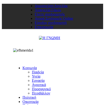
Δημοσιεύση Αγγελίας
Αναγγελία Γάμου
Γίνετε συνδρομητής
Αγορά Συνδρομής Online
Είσοδος συνδρομητή
Επικοινωνία
Κοινωνία
Παιδεία
Υγεία
Εργασία
Αγροτικά
Προσφυγικό
Περιβάλλον
Πολιτική
Οικονομία