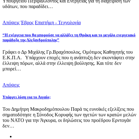
Υπουργείου Περιβάλλοντος και Ενέργειας για τη διαχείριση των
υδάτων, που παραδίδει…
Απόψεις
Έβρος
Επιστήμη - Τεχνολογία
“Η ενέργεια που θα μπορούσε να αλλάξει τη Θράκη και το μεγάλο ενεργειακό
παράδοξο της Αλεξανδρούπολης”
Γράφει ο Δρ Μιχάλης Γρ.Βραχόπουλος, Ομότιμος Καθηγητής του
Ε.Κ.Π.Α. Υπάρχουν εποχές που η ανάπτυξη δεν σκοντάφτει στην
έλλειψη πόρων, αλλά στην έλλειψη βούλησης. Και τότε δεν
μπορεί…
Απόψεις
Υπάρχει λύση για το Αιγαίο;
Του Δημήτρη Μακροδημόπουλου Παρά τις ευνοϊκές εξελίξεις που
σηματοδότησε η Σύνοδος Κορυφής των ηγετών των κρατών μελών
του ΝΑΤΟ για την Άγκυρα, οι δηλώσεις του προέδρου Ερντογάν
δεν…