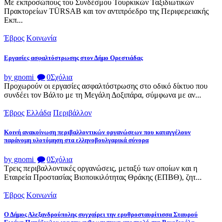
Με εκπροσώπους του Συνδέσμου Τουρκικών Ταξιδιωτικών
Πρακτορείων TÜRSAB και τον αντιπρόεδρο της Περιφερειακής
Εκπ...
Έβρος
Κοινωνία
Εργασίες ασφαλτόστρωσης στον Δήμο Ορεστιάδας
by gnomi
0
Σχόλια
Προχωρούν οι εργασίες ασφαλτόστρωσης στο οδικό δίκτυο που
συνδέει τον Βάλτο με τη Μεγάλη Δοξιπάρα, σύμφωνα με αν...
Έβρος
Ελλάδα
Περιβάλλον
Κοινή ανακοίνωση περιβαλλοντικών οργανώσεων που καταγγέλουν
παράνομη υλοτόμηση στα ελληνοβουλγαρικά σύνορα
by gnomi
0
Σχόλια
Τρεις περιβαλλοντικές οργανώσεις, μεταξύ των οποίων και η
Εταιρεία Προστασίας Βιοποικιλότητας Θράκης (ΕΠΒΘ), ζητ...
Έβρος
Κοινωνία
Ο Δήμος Αλεξανδρούπολης συγχαίρει την ερυθροσταυρίτισσα Σταυρού