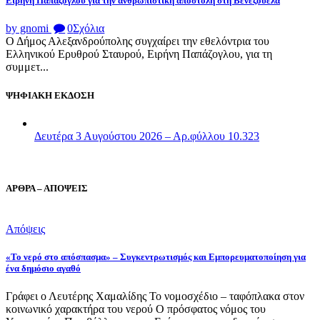
Ειρήνη Παπάζογλου για την ανθρωπιστικη αποστολή στη Βενεζουέλα
by gnomi
0
Σχόλια
Ο Δήμος Αλεξανδρούπολης συγχαίρει την εθελόντρια του
Ελληνικού Ερυθρού Σταυρού, Ειρήνη Παπάζογλου, για τη
συμμετ...
ΨΗΦΙΑΚΗ ΕΚΔΟΣΗ
Δευτέρα 3 Αυγούστου 2026 – Αρ.φύλλου 10.323
ΑΡΘΡΑ – ΑΠΟΨΕΙΣ
Απόψεις
«Το νερό στο απόσπασμα» – Συγκεντρωτισμός και Εμπορευματοποίηση για
ένα δημόσιο αγαθό
Γράφει ο Λευτέρης Χαμαλίδης Το νομοσχέδιο – ταφόπλακα στον
κοινωνικό χαρακτήρα του νερού Ο πρόσφατος νόμος του