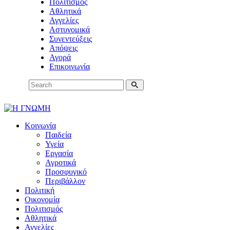
Πολιτισμός
Αθλητικά
Αγγελίες
Αστυνομικά
Συνεντεύξεις
Απόψεις
Αγορά
Επικοινωνία
Κοινωνία
Παιδεία
Υγεία
Εργασία
Αγροτικά
Προσφυγικό
Περιβάλλον
Πολιτική
Οικονομία
Πολιτισμός
Αθλητικά
Αγγελίες