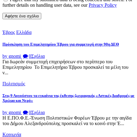
further details on handling user data, see our
Privacy Policy
Έβρος
Ελλάδα
Πρόσκληση του Επιμελητηρίου Έβρου για συμμετοχή στην 90η ΔΕΘ
by gnomi
0
Σχόλια
Για δωρεάν συμμετοχή επιχειρήσεων στο περίπτερο του
Επιμελητηρίου Το Επιμελητήριο Έβρου προσκαλεί τα μέλη του
ν...
Πολιτισμός
Στις 9 Αυγούστου τα εγκαίνια της έκθεσης ζωγραφικής «Αστικές Διαδρομές με
Χρώμα και Νερό»
by gnomi
0
Σχόλια
Η Ε.ΠΟ.Φ.Ε.-Ένωση Πολιτιστικών Φορέων Έβρου με την αιγίδα
του Δήμου Αλεξανδρούπολης προσκαλεί να το κοινό στην Έ...
Κοινωνία