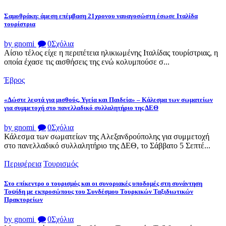
Σαμοθράκη: άμεση επέμβαση 21χρονου ναυαγοσώστη έσωσε Ιταλίδα
τουρίστρια
by gnomi
0
Σχόλια
Αίσιο τέλος είχε η περιπέτεια ηλικιωμένης Ιταλίδας τουρίστριας, η
οποία έχασε τις αισθήσεις της ενώ κολυμπούσε σ...
Έβρος
«Δώστε λεφτά για μισθούς, Υγεία και Παιδεία» – Κάλεσμα των σωματείων
για συμμετοχή στο πανελλαδικό συλλαλητήριο της ΔΕΘ
by gnomi
0
Σχόλια
Κάλεσμα των σωματείων της Αλεξανδρούπολης για συμμετοχή
στο πανελλαδικό συλλαλητήριο της ΔΕΘ, το Σάββατο 5 Σεπτέ...
Περιφέρεια
Τουρισμός
Στο επίκεντρο ο τουρισμός και οι συνοριακές υποδομές στη συνάντηση
Τοψίδη με εκπροσώπους του Συνδέσμου Τουρκικών Ταξιδιωτικών
Πρακτορείων
by gnomi
0
Σχόλια