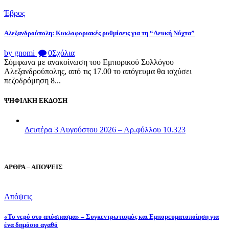
Έβρος
Αλεξανδρούπολη: Κυκλοφοριακές ρυθμίσεις για τη “Λευκή Νύχτα”
by gnomi
0
Σχόλια
Σύμφωνα με ανακοίνωση του Εμπορικού Συλλόγου
Αλεξανδρούπολης, από τις 17.00 το απόγευμα θα ισχύσει
πεζοδρόμηση 8...
ΨΗΦΙΑΚΗ ΕΚΔΟΣΗ
Δευτέρα 3 Αυγούστου 2026 – Αρ.φύλλου 10.323
ΑΡΘΡΑ – ΑΠΟΨΕΙΣ
Απόψεις
«Το νερό στο απόσπασμα» – Συγκεντρωτισμός και Εμπορευματοποίηση για
ένα δημόσιο αγαθό