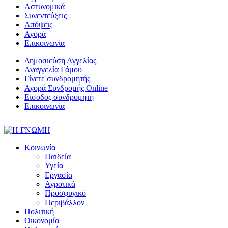
Αστυνομικά
Συνεντεύξεις
Απόψεις
Αγορά
Επικοινωνία
Δημοσιεύση Αγγελίας
Αναγγελία Γάμου
Γίνετε συνδρομητής
Αγορά Συνδρομής Online
Είσοδος συνδρομητή
Επικοινωνία
Κοινωνία
Παιδεία
Υγεία
Εργασία
Αγροτικά
Προσφυγικό
Περιβάλλον
Πολιτική
Οικονομία