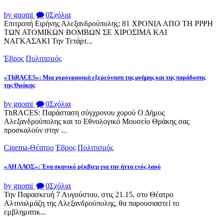
by gnomi
0
Σχόλια
Επιτροπή Ειρήνης Αλεξανδρούπολης: 81 ΧΡΟΝΙΑ ΑΠΟ ΤΗ ΡΙΨΗ
ΤΩΝ ΑΤΟΜΙΚΩΝ ΒΟΜΒΩΝ ΣΕ ΧΙΡΟΣΙΜΑ ΚΑΙ
ΝΑΓΚΑΣΑΚΙ Την Τετάρτ...
Έβρος
Πολιτισμός
«ThRACES»: Μια χορογραφική εξερεύνηση της μνήμης και της παράδοσης
της Θράκης
by gnomi
0
Σχόλια
ThRACES: Παράσταση σύγχρονου χορού Ο Δήμος
Αλεξανδρούπολης και το Εθνολογικό Μουσείο Θράκης σας
προσκαλούν στην ...
Cinema-Θέατρο
Έβρος
Πολιτισμός
«ΑΗ ΛΑΟΣ»: Ένα σκηνικό ρέκβιεμ για την ήττα ενός λαού
by gnomi
0
Σχόλια
Την Παρασκευή 7 Αυγούστου, στις 21.15, στο Θέατρο
Αλτιναλμάζη της Αλεξανδρούπολης, θα παρουσιαστεί το
εμβληματικ...