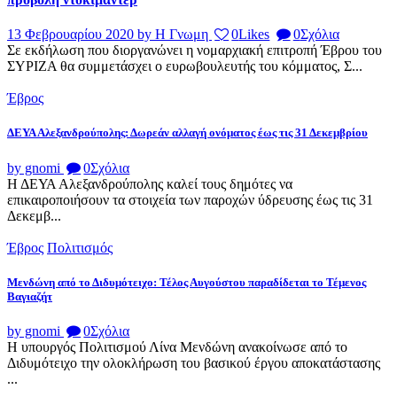
13 Φεβρουαρίου 2020
by Η Γνωμη
0
Likes
0
Σχόλια
Σε εκδήλωση που διοργανώνει η νομαρχιακή επιτροπή Έβρου του
ΣΥΡΙΖΑ θα συμμετάσχει ο ευρωβουλευτής του κόμματος, Σ...
Έβρος
ΔΕΥΑ Αλεξανδρούπολης: Δωρεάν αλλαγή ονόματος έως τις 31 Δεκεμβρίου
by gnomi
0
Σχόλια
Η ΔΕΥΑ Αλεξανδρούπολης καλεί τους δημότες να
επικαιροποιήσουν τα στοιχεία των παροχών ύδρευσης έως τις 31
Δεκεμβ...
Έβρος
Πολιτισμός
Μενδώνη από το Διδυμότειχο: Τέλος Αυγούστου παραδίδεται το Τέμενος
Βαγιαζήτ
by gnomi
0
Σχόλια
Η υπουργός Πολιτισμού Λίνα Μενδώνη ανακοίνωσε από το
Διδυμότειχο την ολοκλήρωση του βασικού έργου αποκατάστασης
...