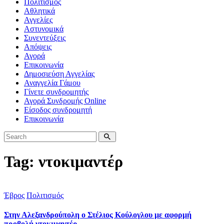
Πολιτισμός
Αθλητικά
Αγγελίες
Αστυνομικά
Συνεντεύξεις
Απόψεις
Αγορά
Επικοινωνία
Δημοσιεύση Αγγελίας
Αναγγελία Γάμου
Γίνετε συνδρομητής
Αγορά Συνδρομής Online
Είσοδος συνδρομητή
Επικοινωνία
Tag: ντοκιμαντέρ
Έβρος
Πολιτισμός
Στην Αλεξανδρούπολη ο Στέλιος Κούλογλου με αφορμή
προβολή ντοκιμαντέρ