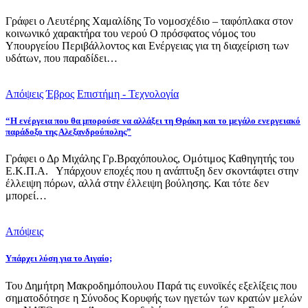
Γράφει ο Λευτέρης Χαμαλίδης Το νομοσχέδιο – ταφόπλακα στον
κοινωνικό χαρακτήρα του νερού Ο πρόσφατος νόμος του
Υπουργείου Περιβάλλοντος και Ενέργειας για τη διαχείριση των
υδάτων, που παραδίδει…
Απόψεις
Έβρος
Επιστήμη - Τεχνολογία
“Η ενέργεια που θα μπορούσε να αλλάξει τη Θράκη και το μεγάλο ενεργειακό
παράδοξο της Αλεξανδρούπολης”
Γράφει ο Δρ Μιχάλης Γρ.Βραχόπουλος, Ομότιμος Καθηγητής του
Ε.Κ.Π.Α. Υπάρχουν εποχές που η ανάπτυξη δεν σκοντάφτει στην
έλλειψη πόρων, αλλά στην έλλειψη βούλησης. Και τότε δεν
μπορεί…
Απόψεις
Υπάρχει λύση για το Αιγαίο;
Του Δημήτρη Μακροδημόπουλου Παρά τις ευνοϊκές εξελίξεις που
σηματοδότησε η Σύνοδος Κορυφής των ηγετών των κρατών μελών