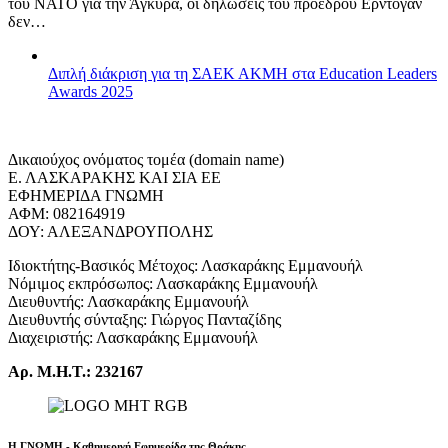
του ΝΑΤΟ για την Άγκυρα, οι δηλώσεις του προέδρου Ερντογάν
δεν…
Διπλή διάκριση για τη ΣΑΕΚ ΑΚΜΗ στα Education Leaders
Awards 2025
Δικαιούχος ονόματος τομέα (domain name)
Ε. ΛΑΣΚΑΡΑΚΗΣ ΚΑΙ ΣΙΑ ΕΕ
ΕΦΗΜΕΡΙΔΑ ΓΝΩΜΗ
ΑΦΜ: 082164919
ΔΟΥ: ΑΛΕΞΑΝΔΡΟΥΠΟΛΗΣ
Ιδιοκτήτης-Βασικός Μέτοχος: Λασκαράκης Εμμανουήλ
Νόμιμος εκπρόσωπος: Λασκαράκης Εμμανουήλ
Διευθυντής: Λασκαράκης Εμμανουήλ
Διευθυντής σύνταξης: Γιώργος Πανταζίδης
Διαχειριστής: Λασκαράκης Εμμανουήλ
Αρ. Μ.Η.Τ.: 232167
Η ΓΝΩΜΗ - Καθημερινή Εφημερίδα της Θράκης