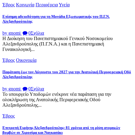
Έβρος
Κοινωνία
Περιφέρεια
Υγεία
Επίσημη αδειοδότηση για τη Μονάδα Εξωσωματικής του Π.Γ.Ν.
Αλεξανδρούπολης
by gnomi
0
Σχόλια
Η Διοίκηση του Πανεπιστημιακού Γενικού Νοσοκομείου
Αλεξανδρούπολης (Π.Γ.Ν.Α.) και η Πανεπιστημιακή
Γυναικολογική...
Έβρος
Οικονομία
Παράταση έως τον Αύγουστο του 2027 για την Ανατολική Περιφερειακή Οδό
Αλεξανδρούπολης
by gnomi
0
Σχόλια
Το υπουργείο Υποδομών ενέκρινε νέα παράταση για την
ολοκλήρωση της Ανατολικής Περιφερειακής Οδού
Αλεξανδρούπολης...
Έβρος
Επιτροπή Ειρήνης Αλεξανδρούπολης: 81 χρόνια από τη ρίψη ατομικών
βομβών σε Χιροσίμα και Ναγκασάκι