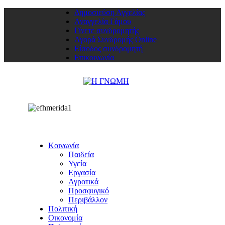
Δημοσιεύση Αγγελίας
Αναγγελία Γάμου
Γίνετε συνδρομητής
Αγορά Συνδρομής Online
Είσοδος συνδρομητή
Επικοινωνία
Κοινωνία
Παιδεία
Υγεία
Εργασία
Αγροτικά
Προσφυγικό
Περιβάλλον
Πολιτική
Οικονομία