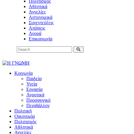
Πολιτισμός
Αθλητικά
Αγγελίες
Αστυνομικά
Συνεντεύξεις
Απόψεις
Αγορά
Επικοινωνία
Κοινωνία
Παιδεία
Υγεία
Εργασία
Αγροτικά
Προσφυγικό
Περιβάλλον
Πολιτική
Οικονομία
Πολιτισμός
Αθλητικά
Αγγελίες