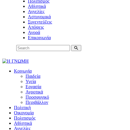
Πολιτισμός
Αθλητικά
Αγγελίες
Αστυνομικά
Συνεντεύξεις
Απόψεις
Αγορά
Επικοινωνία
Κοινωνία
Παιδεία
Υγεία
Εργασία
Αγροτικά
Προσφυγικό
Περιβάλλον
Πολιτική
Οικονομία
Πολιτισμός
Αθλητικά
Αγγελίες