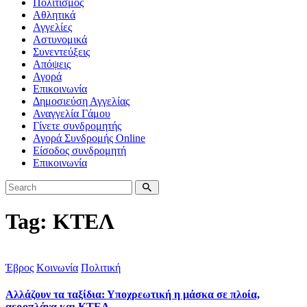
Πολιτισμός
Αθλητικά
Αγγελίες
Αστυνομικά
Συνεντεύξεις
Απόψεις
Αγορά
Επικοινωνία
Δημοσιεύση Αγγελίας
Αναγγελία Γάμου
Γίνετε συνδρομητής
Αγορά Συνδρομής Online
Είσοδος συνδρομητή
Επικοινωνία
Tag: ΚΤΕΛ
Έβρος
Κοινωνία
Πολιτική
Αλλάζουν τα ταξίδια: Υποχρεωτική η μάσκα σε πλοία,
αεροπλάνα και ΚΤΕΛ