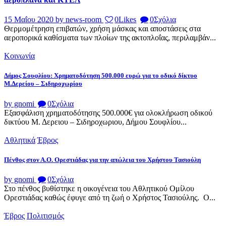
15 Μαΐου 2020
by news-room
0
Likes
0
Σχόλια
Θερμομέτρηση επιβατών, χρήση μάσκας και αποστάσεις στα
αεροπορικά καθίσματα των πλοίων της ακτοπλοΐας, περιλαμβάν...
Κοινωνία
Δήμος Σουφλίου: Χρηματοδότηση 500.000 ευρώ για το οδικό δίκτυο
Μ.Δερείου – Σιδηροχωρίου
by gnomi
0
Σχόλια
Εξασφάλιση χρηματοδότησης 500.000€ για ολοκλήρωση οδικού
δικτύου Μ. Δερειου – Σιδηροχωριου, Δήμου Σουφλίου...
Αθλητικά
Έβρος
Πένθος στον Α.Ο. Ορεστιάδας για την απώλεια του Χρήστου Τασιούλη
by gnomi
0
Σχόλια
Στο πένθος βυθίστηκε η οικογένεια του Αθλητικού Ομίλου
Ορεστιάδας καθώς έφυγε από τη ζωή ο Χρήστος Τασιούλης. Ο...
Έβρος
Πολιτισμός