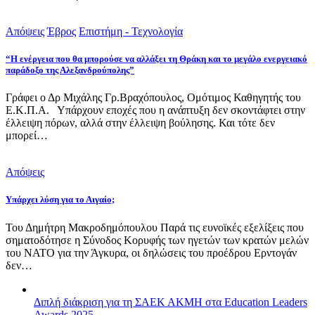
Απόψεις
Έβρος
Επιστήμη - Τεχνολογία
“Η ενέργεια που θα μπορούσε να αλλάξει τη Θράκη και το μεγάλο ενεργειακό
παράδοξο της Αλεξανδρούπολης”
Γράφει ο Δρ Μιχάλης Γρ.Βραχόπουλος, Ομότιμος Καθηγητής του
Ε.Κ.Π.Α. Υπάρχουν εποχές που η ανάπτυξη δεν σκοντάφτει στην
έλλειψη πόρων, αλλά στην έλλειψη βούλησης. Και τότε δεν
μπορεί…
Απόψεις
Υπάρχει λύση για το Αιγαίο;
Του Δημήτρη Μακροδημόπουλου Παρά τις ευνοϊκές εξελίξεις που
σηματοδότησε η Σύνοδος Κορυφής των ηγετών των κρατών μελών
του ΝΑΤΟ για την Άγκυρα, οι δηλώσεις του προέδρου Ερντογάν
δεν…
Διπλή διάκριση για τη ΣΑΕΚ ΑΚΜΗ στα Education Leaders
Awards 2025