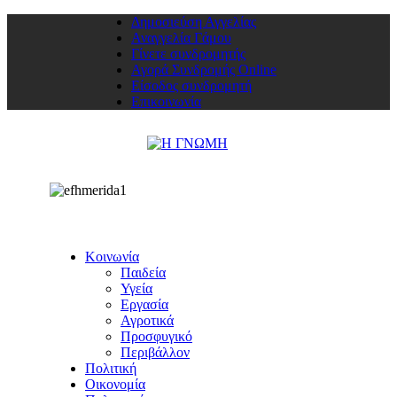
Δημοσιεύση Αγγελίας
Αναγγελία Γάμου
Γίνετε συνδρομητής
Αγορά Συνδρομής Online
Είσοδος συνδρομητή
Επικοινωνία
Κοινωνία
Παιδεία
Υγεία
Εργασία
Αγροτικά
Προσφυγικό
Περιβάλλον
Πολιτική
Οικονομία