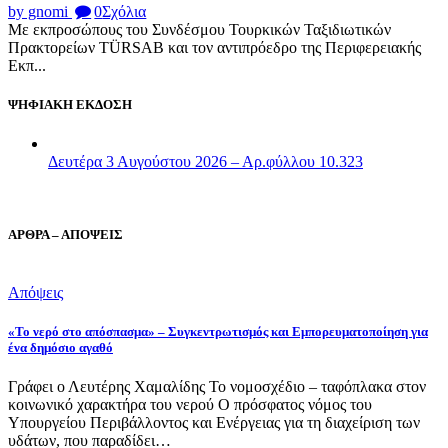
by gnomi
0
Σχόλια
Με εκπροσώπους του Συνδέσμου Τουρκικών Ταξιδιωτικών
Πρακτορείων TÜRSAB και τον αντιπρόεδρο της Περιφερειακής
Εκπ...
ΨΗΦΙΑΚΗ ΕΚΔΟΣΗ
Δευτέρα 3 Αυγούστου 2026 – Αρ.φύλλου 10.323
ΑΡΘΡΑ – ΑΠΟΨΕΙΣ
Απόψεις
«Το νερό στο απόσπασμα» – Συγκεντρωτισμός και Εμπορευματοποίηση για
ένα δημόσιο αγαθό
Γράφει ο Λευτέρης Χαμαλίδης Το νομοσχέδιο – ταφόπλακα στον
κοινωνικό χαρακτήρα του νερού Ο πρόσφατος νόμος του
Υπουργείου Περιβάλλοντος και Ενέργειας για τη διαχείριση των
υδάτων, που παραδίδει…