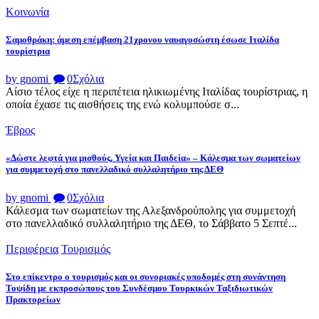
Κοινωνία
Σαμοθράκη: άμεση επέμβαση 21χρονου ναυαγοσώστη έσωσε Ιταλίδα
τουρίστρια
by gnomi
0
Σχόλια
Αίσιο τέλος είχε η περιπέτεια ηλικιωμένης Ιταλίδας τουρίστριας, η
οποία έχασε τις αισθήσεις της ενώ κολυμπούσε σ...
Έβρος
«Δώστε λεφτά για μισθούς, Υγεία και Παιδεία» – Κάλεσμα των σωματείων
για συμμετοχή στο πανελλαδικό συλλαλητήριο της ΔΕΘ
by gnomi
0
Σχόλια
Κάλεσμα των σωματείων της Αλεξανδρούπολης για συμμετοχή
στο πανελλαδικό συλλαλητήριο της ΔΕΘ, το Σάββατο 5 Σεπτέ...
Περιφέρεια
Τουρισμός
Στο επίκεντρο ο τουρισμός και οι συνοριακές υποδομές στη συνάντηση
Τοψίδη με εκπροσώπους του Συνδέσμου Τουρκικών Ταξιδιωτικών
Πρακτορείων