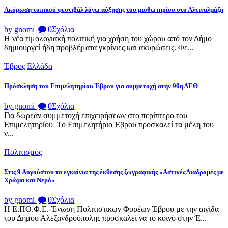
Ακύρωση τοπικού φεστιβάλ λόγω αύξησης του μισθωτηρίου στο Αλτιναλμάζη
by gnomi
0
Σχόλια
Η νέα τιμολογιακή πολιτική για χρήση του χώρου από τον Δήμο
δημιουργεί ήδη προβλήματα γκρίνιες και ακυρώσεις. Φε...
Έβρος
Ελλάδα
Πρόσκληση του Επιμελητηρίου Έβρου για συμμετοχή στην 90η ΔΕΘ
by gnomi
0
Σχόλια
Για δωρεάν συμμετοχή επιχειρήσεων στο περίπτερο του
Επιμελητηρίου Το Επιμελητήριο Έβρου προσκαλεί τα μέλη του
ν...
Πολιτισμός
Στις 9 Αυγούστου τα εγκαίνια της έκθεσης ζωγραφικής «Αστικές Διαδρομές με
Χρώμα και Νερό»
by gnomi
0
Σχόλια
Η Ε.ΠΟ.Φ.Ε.-Ένωση Πολιτιστικών Φορέων Έβρου με την αιγίδα
του Δήμου Αλεξανδρούπολης προσκαλεί να το κοινό στην Έ...