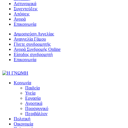
Αστυνομικά
Συνεντεύξεις
Απόψεις
Αγορά
Επικοινωνία
Δημοσιεύση Αγγελίας
Αναγγελία Γάμου
Γίνετε συνδρομητής
Αγορά Συνδρομής Online
Είσοδος συνδρομητή
Επικοινωνία
Κοινωνία
Παιδεία
Υγεία
Εργασία
Αγροτικά
Προσφυγικό
Περιβάλλον
Πολιτική
Οικονομία