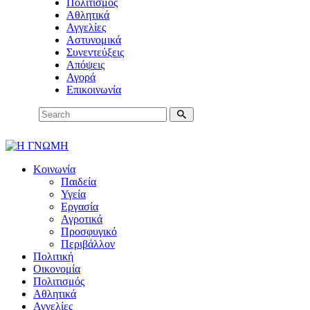
Πολιτισμός
Αθλητικά
Αγγελίες
Αστυνομικά
Συνεντεύξεις
Απόψεις
Αγορά
Επικοινωνία
Κοινωνία
Παιδεία
Υγεία
Εργασία
Αγροτικά
Προσφυγικό
Περιβάλλον
Πολιτική
Οικονομία
Πολιτισμός
Αθλητικά
Αγγελίες