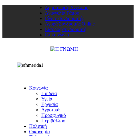
Δημοσιεύση Αγγελίας
Αναγγελία Γάμου
Γίνετε συνδρομητής
Αγορά Συνδρομής Online
Είσοδος συνδρομητή
Επικοινωνία
Κοινωνία
Παιδεία
Υγεία
Εργασία
Αγροτικά
Προσφυγικό
Περιβάλλον
Πολιτική
Οικονομία