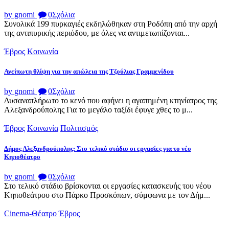
by gnomi
0
Σχόλια
Συνολικά 199 πυρκαγιές εκδηλώθηκαν στη Ροδόπη από την αρχή
της αντιπυρικής περιόδου, με όλες να αντιμετωπίζονται...
Έβρος
Κοινωνία
Ανείπωτη θλίψη για την απώλεια της Τζούλιας Γραμμενίδου
by gnomi
0
Σχόλια
Δυσαναπλήρωτο το κενό που αφήνει η αγαπημένη κτηνίατρος της
Αλεξανδρούπολης Για το μεγάλο ταξίδι έφυγε χθες το μ...
Έβρος
Κοινωνία
Πολιτισμός
Δήμος Αλεξανδρούπολης: Στο τελικό στάδιο οι εργασίες για το νέο
Κηποθέατρο
by gnomi
0
Σχόλια
Στο τελικό στάδιο βρίσκονται οι εργασίες κατασκευής του νέου
Κηποθεάτρου στο Πάρκο Προσκόπων, σύμφωνα με τον Δήμ...
Cinema-Θέατρο
Έβρος