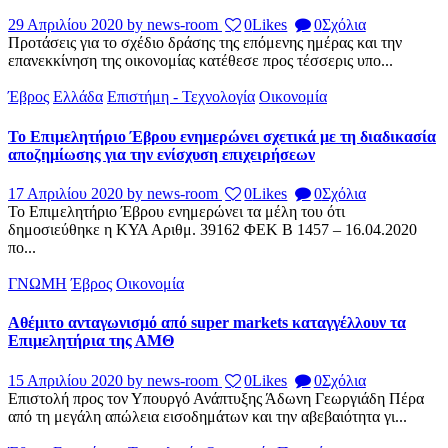
29 Απριλίου 2020
by news-room
0
Likes
0
Σχόλια
Προτάσεις για το σχέδιο δράσης της επόμενης ημέρας και την
επανεκκίνηση της οικονομίας κατέθεσε προς τέσσερις υπο...
Έβρος
Ελλάδα
Επιστήμη - Τεχνολογία
Οικονομία
Το Επιμελητήριο Έβρου ενημερώνει σχετικά με τη διαδικασία
αποζημίωσης για την ενίσχυση επιχειρήσεων
17 Απριλίου 2020
by news-room
0
Likes
0
Σχόλια
Το Επιμελητήριο Έβρου ενημερώνει τα μέλη του ότι
δημοσιεύθηκε η ΚΥΑ Αριθμ. 39162 ΦΕΚ B 1457 – 16.04.2020
πο...
ΓΝΩΜΗ
Έβρος
Οικονομία
Αθέμιτο ανταγωνισμό από super markets καταγγέλλουν τα
Επιμελητήρια της ΑΜΘ
15 Απριλίου 2020
by news-room
0
Likes
0
Σχόλια
Επιστολή προς τον Υπουργό Ανάπτυξης Άδωνη Γεωργιάδη Πέρα
από τη μεγάλη απώλεια εισοδημάτων και την αβεβαιότητα γι...