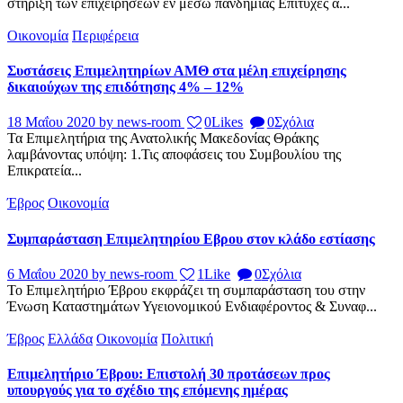
στήριξη των επιχειρήσεων εν μέσω πανδημίας Επιτυχές α...
Οικονομία
Περιφέρεια
Συστάσεις Επιμελητηρίων ΑΜΘ στα μέλη επιχείρησης
δικαιούχων της επιδότησης 4% – 12%
18 Μαΐου 2020
by news-room
0
Likes
0
Σχόλια
Τα Επιμελητήρια της Ανατολικής Μακεδονίας Θράκης
λαμβάνοντας υπόψη: 1.Τις αποφάσεις του Συμβουλίου της
Επικρατεία...
Έβρος
Οικονομία
Συμπαράσταση Επιμελητηρίου Εβρου στον κλάδο εστίασης
6 Μαΐου 2020
by news-room
1
Like
0
Σχόλια
Το Επιμελητήριο Έβρου εκφράζει τη συμπαράσταση του στην
Ένωση Καταστημάτων Υγειονομικού Ενδιαφέροντος & Συναφ...
Έβρος
Ελλάδα
Οικονομία
Πολιτική
Επιμελητήριο Έβρου: Επιστολή 30 προτάσεων προς
υπουργούς για το σχέδιο της επόμενης ημέρας