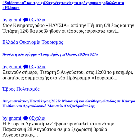
“Spiderman” και τρεις άλλες νέες ταινίες το πρόγραμμα προβολών στα
«Ηλύσια»
by gnomi
0
Σχόλια
Στον Κινηματογράφο «ΗΛΥΣΙΑ» από την Πέμπτη 6/8 έως και την
Τετάρτη 12/8 θα προβληθούν οι τέσσερις παρακάτω ταινί...
Ελλάδα
Οικονομία
Τουρισμός
Άνοιξε η πλατφόρμα «Τουρισμός για Όλους 2026-2027»
by gnomi
0
Σχόλια
Ξεκινούν σήμερα, Τετάρτη 5 Αυγούστου, στις 12:00 το μεσημέρι,
οι αιτήσεις συμμετοχής στο νέο Πρόγραμμα «Τουρισμό...
Έβρος
Πολιτισμός
Αυγουστιάτικη Πανσέληνος 2026: Μουσική και ελεύθερη είσοδος σε Κάστρο
Πυθίου και Αρχαιολογικό Μουσείο Αλεξανδρούπολης
by gnomi
0
Σχόλια
Η Εφορεία Αρχαιοτήτων Έβρου προσκαλεί το κοινό την
Παρασκευή 28 Αυγούστου σε μια ξεχωριστή βραδιά
Αυγουστιάτικης...