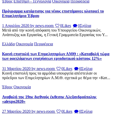
Έβρος
Επιστήμη - Τεχνολογία
Οικονομία
Περιφέρεια
Πρόγραμμα κατάρτισης για νέους επιστήμονες υλοποιεί το
Επιμελητήριο Έβρου
1 Απριλίου 2020
by news-room
0
Likes
0
Σχόλια
Μετά από την κοινή απόφαση του Υπουργείου Οικονομικών,
Ανάπτυξης και Εργασίας, η Γενική Γραμματεία Εργασίας του Υ...
Ελλάδα
Οικονομία
Περιφέρεια
Κοινή επιστολή των Επιμελητηρίων ΑΜΘ : «Καταβολή τώρα
των οφειλόμενων ενισχύσεων εργοδοτικού κόστους 12%»
31 Μαρτίου 2020
by news-room
0
Likes
0
Σχόλια
Κοινή επιστολή προς τα αρμόδια υπουργεία απέστειλαν οι
πρόεδροι των Επιμελητηρίων Α.Μ.Θ. σχετικά με θέμα την «Κατ...
Έβρος
Οικονομία
Αναβολή της 19ης διεθνούς έκθεσης Αλεξανδρούπολης
«alexpo2020»
27 Μαρτίου 2020
by news-room
0
Likes
0
Σχόλια