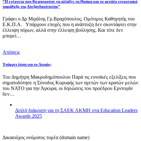
“Η ενέργεια που θα μπορούσε να αλλάξει τη Θράκη και το μεγάλο ενεργειακό
παράδοξο της Αλεξανδρούπολης”
Γράφει ο Δρ Μιχάλης Γρ.Βραχόπουλος, Ομότιμος Καθηγητής του
Ε.Κ.Π.Α. Υπάρχουν εποχές που η ανάπτυξη δεν σκοντάφτει στην
έλλειψη πόρων, αλλά στην έλλειψη βούλησης. Και τότε δεν
μπορεί…
Απόψεις
Υπάρχει λύση για το Αιγαίο;
Του Δημήτρη Μακροδημόπουλου Παρά τις ευνοϊκές εξελίξεις που
σηματοδότησε η Σύνοδος Κορυφής των ηγετών των κρατών μελών
του ΝΑΤΟ για την Άγκυρα, οι δηλώσεις του προέδρου Ερντογάν
δεν…
Διπλή διάκριση για τη ΣΑΕΚ ΑΚΜΗ στα Education Leaders
Awards 2025
Δικαιούχος ονόματος τομέα (domain name)