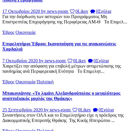
17 Οκτωβρίου 2020
by news-room
0
Likes
0
Σχόλια
Για την διόρθωση των αστοχιών του Προγράμματος Μη
Επιστρεπτέας Επιχορήγησης της Περιφέρειας ΑΜ-Θ Τα Επιμελ...
Έβρος
Οικονομία
Επιμελητήριο Έβρου: Ικανοποίηση για τις ανακοινώσεις
Χαρδαλιά
7 Οκτωβρίου 2020
by news-room
0
Likes
0
Σχόλια
Χαιρετίζει την απόφαση για επιβολή μέτρων αντιμετώπισης της
πανδημίας ανά Περιφερειακή Ενότητα Το Επιμελητ...
Έβρος
Οικονομία
Πολιτική
Μπακογιάννη: «Το λιμάνι Αλεξανδρούπολης ο μεγαλύτερος
αναπτυξιακός μοχλός της Θράκης»
25 Σεπτεμβρίου 2020
by news-room
0
Likes
0
Σχόλια
Συναντήσεις στον ΟΛΑ και το Επιμελητήριο είχε η πρόεδρος της
Διακομματικής Επιτροπής Θράκης Της Κικής Ηπειρώτου ...
Έβρος
Οικονομία
Πολιτική