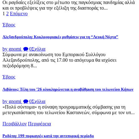
Οι ραγδαίες εξελίξεις στο μέτωπο της παγκόσμιας πανδημίας αλλά
και οι προβλέψεις για την εξέλιξη της διασποράς το...
Σελιδοποίηση
Page
Page
1
2
Επόμενο
άρθρων
Έβρος
Αλεξανδρούπολη: Κυκλοφοριακές ρυθμίσεις για τη “Λευκή Νύχτα”
by gnomi
0
Σχόλια
Σύμφωνα με ανακοίνωση του Εμπορικού Συλλόγου
Αλεξανδρούπολης, από τις 17.00 το απόγευμα θα ισχύσει
πεζοδρόμηση 8...
Έβρος
Λιβάνιος: Τέλη του ’26 ολοκληρώνεται η αναβάθμιση του τελωνείου Κήπων
by gnomi
0
Σχόλια
«Πολύ σύντομα» η σύναψη προγραμματικής σύμβασης για τη
μετεγκατάσταση του τελωνείου Καστανεών, σύμφωνα με τον υπ...
Περιβάλλον
Περιφέρεια
Ροδόπη: 199 πυρκαγιές κατά την αντιπυρική περίοδο