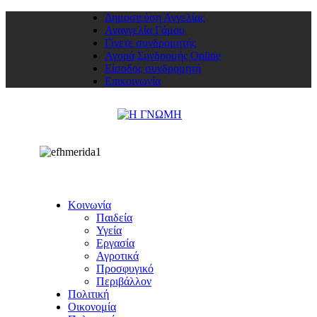
Δημοσιεύση Αγγελίας
Αναγγελία Γάμου
Γίνετε συνδρομητής
Αγορά Συνδρομής Online
Είσοδος συνδρομητή
Επικοινωνία
Κοινωνία
Παιδεία
Υγεία
Εργασία
Αγροτικά
Προσφυγικό
Περιβάλλον
Πολιτική
Οικονομία