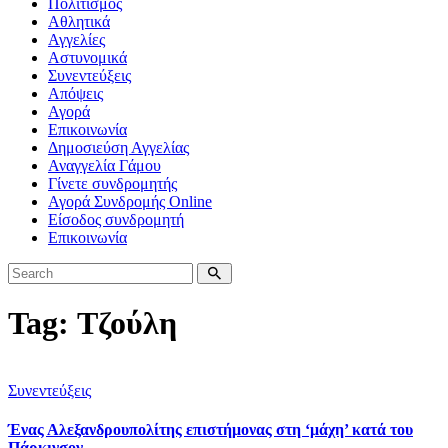
Πολιτισμός
Αθλητικά
Αγγελίες
Αστυνομικά
Συνεντεύξεις
Απόψεις
Αγορά
Επικοινωνία
Δημοσιεύση Αγγελίας
Αναγγελία Γάμου
Γίνετε συνδρομητής
Αγορά Συνδρομής Online
Είσοδος συνδρομητή
Επικοινωνία
Tag: Τζούλη
Συνεντεύξεις
Ένας Αλεξανδρουπολίτης επιστήμονας στη ‘μάχη’ κατά του
Πάρκινσον