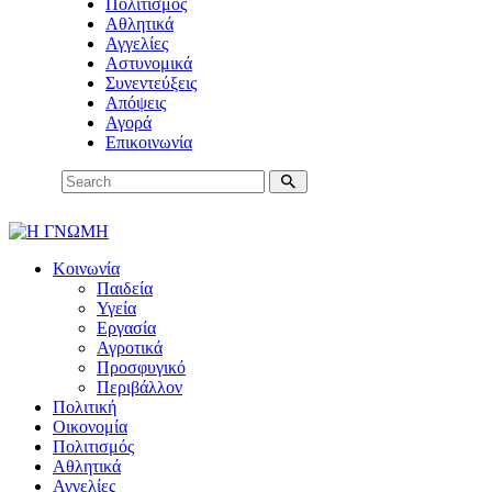
Πολιτισμός
Αθλητικά
Αγγελίες
Αστυνομικά
Συνεντεύξεις
Απόψεις
Αγορά
Επικοινωνία
Κοινωνία
Παιδεία
Υγεία
Εργασία
Αγροτικά
Προσφυγικό
Περιβάλλον
Πολιτική
Οικονομία
Πολιτισμός
Αθλητικά
Αγγελίες