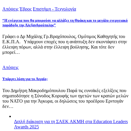
Απόψεις
Έβρος
Επιστήμη - Τεχνολογία
“Η ενέργεια που θα μπορούσε να αλλάξει τη Θράκη και το μεγάλο ενεργειακό
παράδοξο της Αλεξανδρούπολης”
Γράφει ο Δρ Μιχάλης Γρ.Βραχόπουλος, Ομότιμος Καθηγητής του
Ε.Κ.Π.Α. Υπάρχουν εποχές που η ανάπτυξη δεν σκοντάφτει στην
έλλειψη πόρων, αλλά στην έλλειψη βούλησης. Και τότε δεν
μπορεί…
Απόψεις
Υπάρχει λύση για το Αιγαίο;
Του Δημήτρη Μακροδημόπουλου Παρά τις ευνοϊκές εξελίξεις που
σηματοδότησε η Σύνοδος Κορυφής των ηγετών των κρατών μελών
του ΝΑΤΟ για την Άγκυρα, οι δηλώσεις του προέδρου Ερντογάν
δεν…
Διπλή διάκριση για τη ΣΑΕΚ ΑΚΜΗ στα Education Leaders
Awards 2025