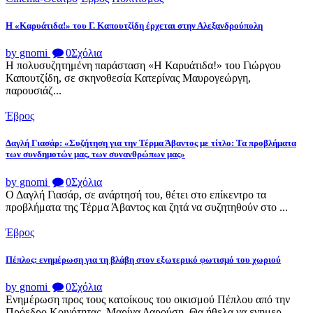
Η «Καρυάτιδα!» του Γ. Καπουτζίδη έρχεται στην Αλεξανδρούπολη
by gnomi
0
Σχόλια
Η πολυσυζητημένη παράσταση «Η Καρυάτιδα!» του Γιώργου
Καπουτζίδη, σε σκηνοθεσία Κατερίνας Μαυρογεώργη,
παρουσιάζ...
Έβρος
Δαγλή Γιασάρ: «Συζήτηση για την Τέρμα Άβαντος με τίτλο: Τα προβλήματα
των συνδημοτών μας, των συνανθρώπων μας»
by gnomi
0
Σχόλια
Ο Δαγλή Γιασάρ, σε ανάρτησή του, θέτει στο επίκεντρο τα
προβλήματα της Τέρμα Άβαντος και ζητά να συζητηθούν στο ...
Έβρος
Πέπλος: ενημέρωση για τη βλάβη στον εξωτερικό φωτισμό του χωριού
by gnomi
0
Σχόλια
Ενημέρωση προς τους κατοίκους του οικισμού Πέπλου από την
Πρόεδρο Κοινότητας, Μαρίνα Δαρούση. Θα ήθελα να ενημερ...