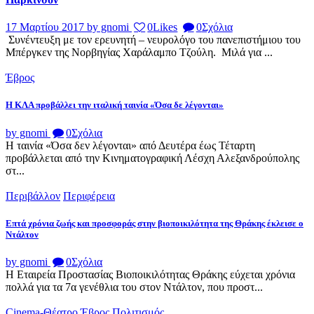
17 Μαρτίου 2017
by gnomi
0
Likes
0
Σχόλια
Συνέντευξη με τον ερευνητή – νευρολόγο του πανεπιστήμιου του
Μπέργκεν της Νορβηγίας Χαράλαμπο Τζούλη. Μιλά για ...
Έβρος
Η ΚΛΑ προβάλλει την ιταλική ταινία «Όσα δε λέγονται»
by gnomi
0
Σχόλια
Η ταινία «Όσα δεν λέγονται» από Δευτέρα έως Τέταρτη
προβάλλεται από την Κινηματογραφική Λέσχη Αλεξανδρούπολης
στ...
Περιβάλλον
Περιφέρεια
Επτά χρόνια ζωής και προσφοράς στην βιοποικιλότητα της Θράκης έκλεισε ο
Ντάλτον
by gnomi
0
Σχόλια
Η Εταιρεία Προστασίας Βιοποικιλότητας Θράκης εύχεται χρόνια
πολλά για τα 7α γενέθλια του στον Ντάλτον, που προστ...
Cinema-Θέατρο
Έβρος
Πολιτισμός