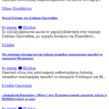
Έβρος
Περιβάλλον
Φωτιά ξέσπασε στο Σπήλαιο Ορεστιάδας
by gnomi
0
Σχόλια
Σε εξέλιξη βρίσκεται φωτιά σε χαμηλή βλάστηση στην περιοχή
Σπήλαιο Ορεστιάδας, με ισχυρές δυνάμεις της Πυροσβεστ...
Ελλάδα
Νέο ψηφιακό σύστημα για την έκδοση πινακίδων κυκλοφορίας προωθεί το
υπουργείο Μεταφορών
by gnomi
0
Σχόλια
Οριστικό τέλος στις κατά καιρούς καθυστερήσεις έκδοσης
πινακίδων κυκλοφορίας προωθεί το υπουργείο Υποδομών και Μ...
Ελλάδα
Οικονομία
«Ανακαίνιση Κατοικίας»: Μόλις 1 στις 10 αιτήσεις αφορά «κλειστά» σπίτια- η
ΠΟΜΙΔΑ εξηγεί το γιατί
by gnomi
0
Σχόλια