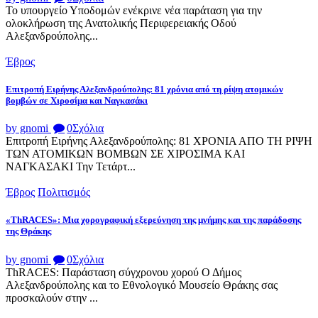
Το υπουργείο Υποδομών ενέκρινε νέα παράταση για την
ολοκλήρωση της Ανατολικής Περιφερειακής Οδού
Αλεξανδρούπολης...
Έβρος
Επιτροπή Ειρήνης Αλεξανδρούπολης: 81 χρόνια από τη ρίψη ατομικών
βομβών σε Χιροσίμα και Ναγκασάκι
by gnomi
0
Σχόλια
Επιτροπή Ειρήνης Αλεξανδρούπολης: 81 ΧΡΟΝΙΑ ΑΠΟ ΤΗ ΡΙΨΗ
ΤΩΝ ΑΤΟΜΙΚΩΝ ΒΟΜΒΩΝ ΣΕ ΧΙΡΟΣΙΜΑ ΚΑΙ
ΝΑΓΚΑΣΑΚΙ Την Τετάρτ...
Έβρος
Πολιτισμός
«ThRACES»: Μια χορογραφική εξερεύνηση της μνήμης και της παράδοσης
της Θράκης
by gnomi
0
Σχόλια
ThRACES: Παράσταση σύγχρονου χορού Ο Δήμος
Αλεξανδρούπολης και το Εθνολογικό Μουσείο Θράκης σας
προσκαλούν στην ...