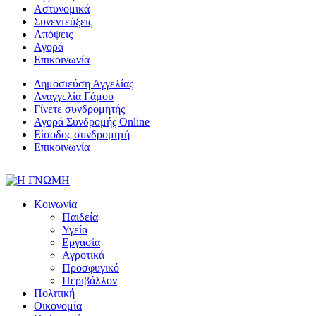
Αστυνομικά
Συνεντεύξεις
Απόψεις
Αγορά
Επικοινωνία
Δημοσιεύση Αγγελίας
Αναγγελία Γάμου
Γίνετε συνδρομητής
Αγορά Συνδρομής Online
Είσοδος συνδρομητή
Επικοινωνία
Κοινωνία
Παιδεία
Υγεία
Εργασία
Αγροτικά
Προσφυγικό
Περιβάλλον
Πολιτική
Οικονομία