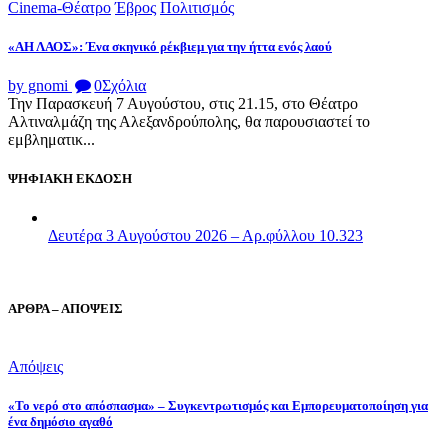
Cinema-Θέατρο
Έβρος
Πολιτισμός
«ΑΗ ΛΑΟΣ»: Ένα σκηνικό ρέκβιεμ για την ήττα ενός λαού
by gnomi
0
Σχόλια
Την Παρασκευή 7 Αυγούστου, στις 21.15, στο Θέατρο
Αλτιναλμάζη της Αλεξανδρούπολης, θα παρουσιαστεί το
εμβληματικ...
ΨΗΦΙΑΚΗ ΕΚΔΟΣΗ
Δευτέρα 3 Αυγούστου 2026 – Αρ.φύλλου 10.323
ΑΡΘΡΑ – ΑΠΟΨΕΙΣ
Απόψεις
«Το νερό στο απόσπασμα» – Συγκεντρωτισμός και Εμπορευματοποίηση για
ένα δημόσιο αγαθό