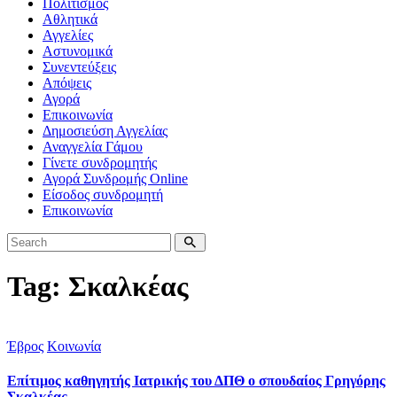
Πολιτισμός
Αθλητικά
Αγγελίες
Αστυνομικά
Συνεντεύξεις
Απόψεις
Αγορά
Επικοινωνία
Δημοσιεύση Αγγελίας
Αναγγελία Γάμου
Γίνετε συνδρομητής
Αγορά Συνδρομής Online
Είσοδος συνδρομητή
Επικοινωνία
Tag: Σκαλκέας
Έβρος
Κοινωνία
Επίτιμος καθηγητής Ιατρικής του ΔΠΘ ο σπουδαίος Γρηγόρης
Σκαλκέας