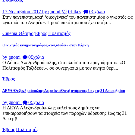
17 Νοεμβρίου 2017
by gnomi
0
Likes
0
Σχόλια
Στην πανεπιστημιακή ‘οικογένεια’ του πανεπιστημίου ο γνωστός ως
«γιατρός του Ανδρέα». Προσωπικότητα που έχει αφήσ...
Cinema-Θέατρο
Έβρος
Πολιτισμός
Ο κινητός κινηματογράφος «ταξιδεύει» στην Κίρκη
by gnomi
0
Σχόλια
Ο Δήμος Αλεξανδρούπολης, στο πλαίσιο του προγράμματος «Ο
Πολιτισμός Ταξιδεύει», σε συνεργασία με τον κινητό θερι...
Έβρος
ΔΕΥΑ Αλεξανδρούπολης: Δωρεάν αλλαγή ονόματος έως τις 31 Δεκεμβρίου
by gnomi
0
Σχόλια
Η ΔΕΥΑ Αλεξανδρούπολης καλεί τους δημότες να
επικαιροποιήσουν τα στοιχεία των παροχών ύδρευσης έως τις 31
Δεκεμβ...
Έβρος
Πολιτισμός