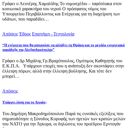
Γράφει ο Λευτέρης Χαμαλίδης Το νομοσχέδιο – ταφόπλακα στον
κοινωνικό χαρακτήρα του νερού Ο πρόσφατος νόμος του
Υπουργείου Περιβάλλοντος και Ενέργειας για τη διαχείριση των
υδάτων, που παραδίδει…
Απόψεις
Έβρος
Επιστήμη - Τεχνολογία
“Η ενέργεια που θα μπορούσε να αλλάξει τη Θράκη και το μεγάλο ενεργειακό
παράδοξο της Αλεξανδρούπολης”
Γράφει ο Δρ Μιχάλης Γρ.Βραχόπουλος, Ομότιμος Καθηγητής του
Ε.Κ.Π.Α. Υπάρχουν εποχές που η ανάπτυξη δεν σκοντάφτει στην
έλλειψη πόρων, αλλά στην έλλειψη βούλησης. Και τότε δεν
μπορεί…
Απόψεις
Υπάρχει λύση για το Αιγαίο;
Του Δημήτρη Μακροδημόπουλου Παρά τις ευνοϊκές εξελίξεις που
σηματοδότησε η Σύνοδος Κορυφής των ηγετών των κρατών μελών
του ΝΑΤΟ για την Άγκυρα, οι δηλώσεις του προέδρου Ερντογάν