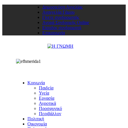
Δημοσιεύση Αγγελίας
Αναγγελία Γάμου
Γίνετε συνδρομητής
Αγορά Συνδρομής Online
Είσοδος συνδρομητή
Επικοινωνία
Κοινωνία
Παιδεία
Υγεία
Εργασία
Αγροτικά
Προσφυγικό
Περιβάλλον
Πολιτική
Οικονομία