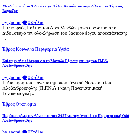
Μενδώνη από το Διδυμότειχο: Τέλος Αυγούστου παραδίδεται το Τέμενος
Βαγιαζήτ
by gnomi
0
Σχόλια
Η υπουργός Πολιτισμού Λίνα Μενδώνη ανακοίνωσε από το
Διδυμότειχο την ολοκλήρωση του βασικού έργου αποκατάστασης
...
Έβρος
Κοινωνία
Περιφέρεια
Υγεία
Επίσημη αδειοδότηση για τη Μονάδα Εξωσωματικής του Π.Γ.Ν.
Αλεξανδρούπολης
by gnomi
0
Σχόλια
Η Διοίκηση του Πανεπιστημιακού Γενικού Νοσοκομείου
Αλεξανδρούπολης (Π.Γ.Ν.Α.) και η Πανεπιστημιακή
Γυναικολογική...
Έβρος
Οικονομία
Παράταση έως τον Αύγουστο του 2027 για την Ανατολική Περιφερειακή Οδό
Αλεξανδρούπολης
by gnomi
0
Σχόλια