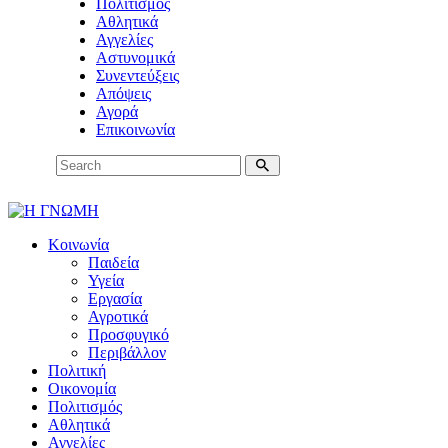
Πολιτισμός
Αθλητικά
Αγγελίες
Αστυνομικά
Συνεντεύξεις
Απόψεις
Αγορά
Επικοινωνία
Κοινωνία
Παιδεία
Υγεία
Εργασία
Αγροτικά
Προσφυγικό
Περιβάλλον
Πολιτική
Οικονομία
Πολιτισμός
Αθλητικά
Αγγελίες