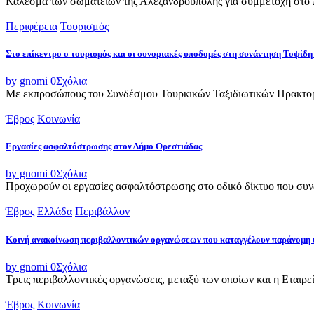
Κάλεσμα των σωματείων της Αλεξανδρούπολης για συμμετοχή στο π
Περιφέρεια
Τουρισμός
Στο επίκεντρο ο τουρισμός και οι συνοριακές υποδομές στη συνάντηση Τοψ
by gnomi
0
Σχόλια
Με εκπροσώπους του Συνδέσμου Τουρκικών Ταξιδιωτικών Πρακτορε
Έβρος
Κοινωνία
Εργασίες ασφαλτόστρωσης στον Δήμο Ορεστιάδας
by gnomi
0
Σχόλια
Προχωρούν οι εργασίες ασφαλτόστρωσης στο οδικό δίκτυο που συνδ
Έβρος
Ελλάδα
Περιβάλλον
Κοινή ανακοίνωση περιβαλλοντικών οργανώσεων που καταγγέλουν παράνομη 
by gnomi
0
Σχόλια
Τρεις περιβαλλοντικές οργανώσεις, μεταξύ των οποίων και η Εταιρ
Έβρος
Κοινωνία