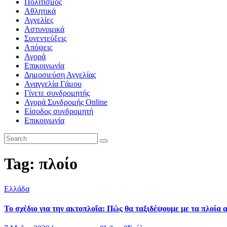
Πολιτισμός
Αθλητικά
Αγγελίες
Αστυνομικά
Συνεντεύξεις
Απόψεις
Αγορά
Επικοινωνία
Δημοσιεύση Αγγελίας
Αναγγελία Γάμου
Γίνετε συνδρομητής
Αγορά Συνδρομής Online
Είσοδος συνδρομητή
Επικοινωνία
Tag: πλοίο
Ελλάδα
Το σχέδιο για την ακτοπλοΐα: Πώς θα ταξιδέψουμε με τα πλοία 