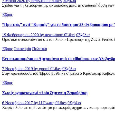
7 Μαΐου 2020
by news-room
0
Likes
0
Σχόλια
Σχέδιο για τη λειτουργία της ακτοπλοΐας μετά τη σταδιακή άρση των
Έβρος
“Πρωτεύς” αντί “Κοραής” για το διάστημα 23 Φεβρουαρίου με 
19 Φεβρουαρίου 2020
by news-room
0
Likes
0
Σχόλια
Οριστικά ανακοινώνεται ότι το πλοίο «Πρωτεύς» της Ζαντε Ferries 
Έβρος
Οικονομία
Πολιτική
Εντυπωσιασμένοι οι Αμερικάνοι από το «filotimo» των Αλεξανδ
7 Νοεμβρίου 2019
by gnomi
0
Likes
0
Σχόλια
Στην πρωτεύουσα του Έβρου βρέθηκε σήμερα ο Κρίστοφερ Καβόλι,
Έβρος
Χωρίς οχηματαγωγό πλοίο ξέμεινε η Σαμοθράκη
6 Νοεμβρίου 2017
by Η Γνωμη
0
Likes
0
Σχόλια
Χωρίς πλοίο με τη δυνατότητα μεταφοράς οχημάτων και εμπορευμάτ