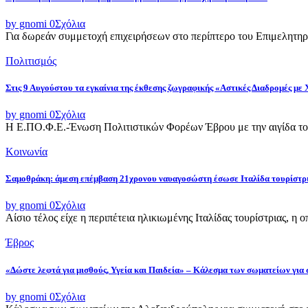
by gnomi
0
Σχόλια
Για δωρεάν συμμετοχή επιχειρήσεων στο περίπτερο του Επιμελητηρ
Πολιτισμός
Στις 9 Αυγούστου τα εγκαίνια της έκθεσης ζωγραφικής «Αστικές Διαδρομές με
by gnomi
0
Σχόλια
Η Ε.ΠΟ.Φ.Ε.-Ένωση Πολιτιστικών Φορέων Έβρου με την αιγίδα του
Κοινωνία
Σαμοθράκη: άμεση επέμβαση 21χρονου ναυαγοσώστη έσωσε Ιταλίδα τουρίστρ
by gnomi
0
Σχόλια
Αίσιο τέλος είχε η περιπέτεια ηλικιωμένης Ιταλίδας τουρίστριας, η 
Έβρος
«Δώστε λεφτά για μισθούς, Υγεία και Παιδεία» – Κάλεσμα των σωματείων για
by gnomi
0
Σχόλια