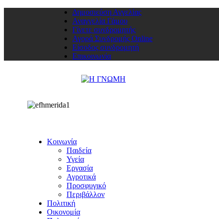
Δημοσιεύση Αγγελίας
Αναγγελία Γάμου
Γίνετε συνδρομητής
Αγορά Συνδρομής Online
Είσοδος συνδρομητή
Επικοινωνία
Κοινωνία
Παιδεία
Υγεία
Εργασία
Αγροτικά
Προσφυγικό
Περιβάλλον
Πολιτική
Οικονομία