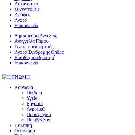
Αστυνομικά
Συνεντεύξεις
Απόψεις
Αγορά
Επικοινωνία
Δημοσιεύση Αγγελίας
Αναγγελία Γάμου
Γίνετε συνδρομητής
Αγορά Συνδρομής Online
Είσοδος συνδρομητή
Επικοινωνία
Κοινωνία
Παιδεία
Υγεία
Εργασία
Αγροτικά
Προσφυγικό
Περιβάλλον
Πολιτική
Οικονομία