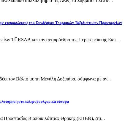
ανελλαδικό συλλαλητήριο της ΔΕΘ, το Σάββατο 5 Σεπτέ...
ίδη με εκπροσώπους του Συνδέσμου Τουρκικών Ταξιδιωτικών Πρακτορείων
ίων TÜRSAB και τον αντιπρόεδρο της Περιφερειακής Εκπ...
έει τον Βάλτο με τη Μεγάλη Δοξιπάρα, σύμφωνα με αν...
υλοτόμηση στα ελληνοβουλγαρικά σύνορα
εία Προστασίας Βιοποικιλότητας Θράκης (ΕΠΒΘ), ζητ...