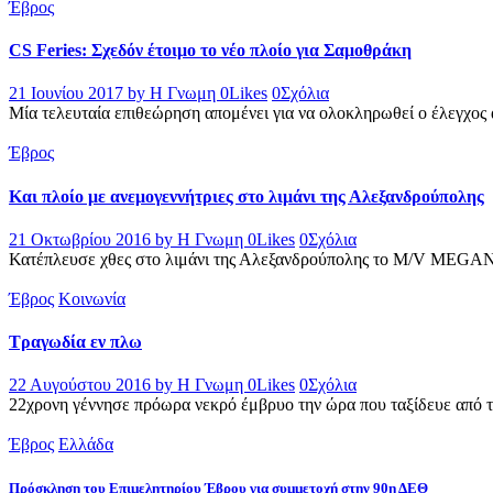
Έβρος
CS Feries: Σχεδόν έτοιμο το νέο πλοίο για Σαμοθράκη
21 Ιουνίου 2017
by Η Γνωμη
0
Likes
0
Σχόλια
Μία τελευταία επιθεώρηση απομένει για να ολοκληρωθεί ο έλεγχος α
Έβρος
Και πλοίο με ανεμογεννήτριες στο λιμάνι της Αλεξανδρούπολης
21 Οκτωβρίου 2016
by Η Γνωμη
0
Likes
0
Σχόλια
Κατέπλευσε χθες στο λιμάνι της Αλεξανδρούπολης το M/V MEGAN 
Έβρος
Κοινωνία
Τραγωδία εν πλω
22 Αυγούστου 2016
by Η Γνωμη
0
Likes
0
Σχόλια
22χρονη γέννησε πρόωρα νεκρό έμβρυο την ώρα που ταξίδευε από τ
Έβρος
Ελλάδα
Πρόσκληση του Επιμελητηρίου Έβρου για συμμετοχή στην 90η ΔΕΘ