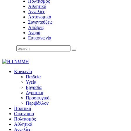
Πολιτισμός
Αθλητικά
Αγγελίες
Αστυνομικά
Συνεντεύξεις
Απόψεις
Αγορά
Επικοινωνία
Κοινωνία
Παιδεία
Υγεία
Εργασία
Αγροτικά
Προσφυγικό
Περιβάλλον
Πολιτική
Οικονομία
Πολιτισμός
Αθλητικά
Αγγελίες