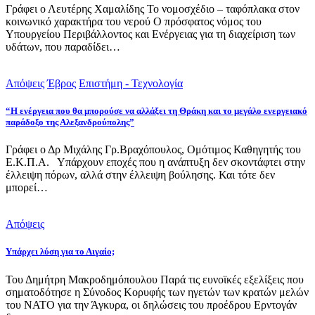
Γράφει ο Λευτέρης Χαμαλίδης Το νομοσχέδιο – ταφόπλακα στον
κοινωνικό χαρακτήρα του νερού Ο πρόσφατος νόμος του
Υπουργείου Περιβάλλοντος και Ενέργειας για τη διαχείριση των
υδάτων, που παραδίδει…
Απόψεις
Έβρος
Επιστήμη - Τεχνολογία
“Η ενέργεια που θα μπορούσε να αλλάξει τη Θράκη και το μεγάλο ενεργειακό
παράδοξο της Αλεξανδρούπολης”
Γράφει ο Δρ Μιχάλης Γρ.Βραχόπουλος, Ομότιμος Καθηγητής του
Ε.Κ.Π.Α. Υπάρχουν εποχές που η ανάπτυξη δεν σκοντάφτει στην
έλλειψη πόρων, αλλά στην έλλειψη βούλησης. Και τότε δεν
μπορεί…
Απόψεις
Υπάρχει λύση για το Αιγαίο;
Του Δημήτρη Μακροδημόπουλου Παρά τις ευνοϊκές εξελίξεις που
σηματοδότησε η Σύνοδος Κορυφής των ηγετών των κρατών μελών
του ΝΑΤΟ για την Άγκυρα, οι δηλώσεις του προέδρου Ερντογάν