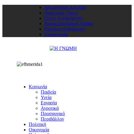
Δημοσιεύση Αγγελίας
Αναγγελία Γάμου
Γίνετε συνδρομητής
Αγορά Συνδρομής Online
Είσοδος συνδρομητή
Επικοινωνία
Κοινωνία
Παιδεία
Υγεία
Εργασία
Αγροτικά
Προσφυγικό
Περιβάλλον
Πολιτική
Οικονομία