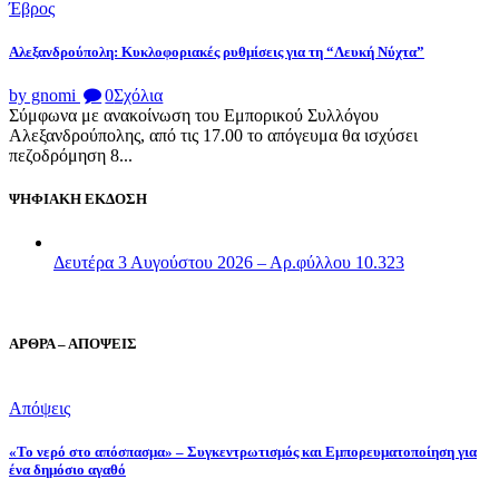
Έβρος
Αλεξανδρούπολη: Κυκλοφοριακές ρυθμίσεις για τη “Λευκή Νύχτα”
by gnomi
0
Σχόλια
Σύμφωνα με ανακοίνωση του Εμπορικού Συλλόγου
Αλεξανδρούπολης, από τις 17.00 το απόγευμα θα ισχύσει
πεζοδρόμηση 8...
ΨΗΦΙΑΚΗ ΕΚΔΟΣΗ
Δευτέρα 3 Αυγούστου 2026 – Αρ.φύλλου 10.323
ΑΡΘΡΑ – ΑΠΟΨΕΙΣ
Απόψεις
«Το νερό στο απόσπασμα» – Συγκεντρωτισμός και Εμπορευματοποίηση για
ένα δημόσιο αγαθό