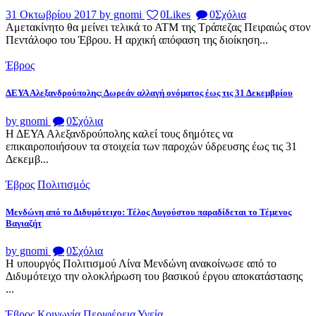
31 Οκτωβρίου 2017
by gnomi
0
Likes
0
Σχόλια
Αμετακίνητο θα μείνει τελικά το ΑΤΜ της Τράπεζας Πειραιώς στον
Πεντάλοφο του Έβρου. Η αρχική απόφαση της διοίκηση...
Έβρος
ΔΕΥΑ Αλεξανδρούπολης: Δωρεάν αλλαγή ονόματος έως τις 31 Δεκεμβρίου
by gnomi
0
Σχόλια
Η ΔΕΥΑ Αλεξανδρούπολης καλεί τους δημότες να
επικαιροποιήσουν τα στοιχεία των παροχών ύδρευσης έως τις 31
Δεκεμβ...
Έβρος
Πολιτισμός
Μενδώνη από το Διδυμότειχο: Τέλος Αυγούστου παραδίδεται το Τέμενος
Βαγιαζήτ
by gnomi
0
Σχόλια
Η υπουργός Πολιτισμού Λίνα Μενδώνη ανακοίνωσε από το
Διδυμότειχο την ολοκλήρωση του βασικού έργου αποκατάστασης
...
Έβρος
Κοινωνία
Περιφέρεια
Υγεία