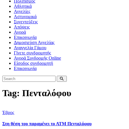
Πολιτισμός
Αθλητικά
Αγγελίες
Αστυνομικά
Συνεντεύξεις
Απόψεις
Αγορά
Επικοινωνία
Δημοσιεύση Αγγελίας
Αναγγελία Γάμου
Γίνετε συνδρομητής
Αγορά Συνδρομής Online
Είσοδος συνδρομητή
Επικοινωνία
Tag: Πενταλόφου
Έβρος
Στη θέση του παραμένει το ΑΤΜ Πενταλόφου