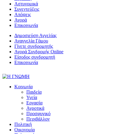
Αστυνομικά
Συνεντεύξεις
Απόψεις
Αγορά
Επικοινωνία
Δημοσιεύση Αγγελίας
Αναγγελία Γάμου
Γίνετε συνδρομητής
Αγορά Συνδρομής Online
Είσοδος συνδρομητή
Επικοινωνία
Κοινωνία
Παιδεία
Υγεία
Εργασία
Αγροτικά
Προσφυγικό
Περιβάλλον
Πολιτική
Οικονομία