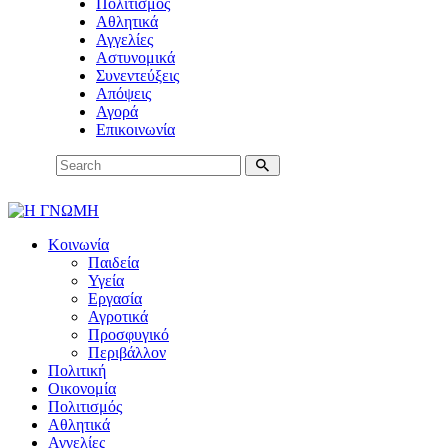
Πολιτισμός
Αθλητικά
Αγγελίες
Αστυνομικά
Συνεντεύξεις
Απόψεις
Αγορά
Επικοινωνία
Κοινωνία
Παιδεία
Υγεία
Εργασία
Αγροτικά
Προσφυγικό
Περιβάλλον
Πολιτική
Οικονομία
Πολιτισμός
Αθλητικά
Αγγελίες