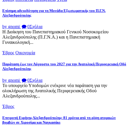
Επίσημη αδειοδότηση για τη Μονάδα Εξωσωματικής του Π.Γ.Ν.
Αλεξανδρούπολης
by gnomi
0
Σχόλια
Η Διοίκηση του Πανεπιστημιακού Γενικού Νοσοκομείου
Αλεξανδρούπολης (Π.Γ.Ν.Α.) και η Πανεπιστημιακή
Γυναικολογική...
Έβρος
Οικονομία
Παράταση έως τον Αύγουστο του 2027 για την Ανατολική Περιφερειακή Οδό
Αλεξανδρούπολης
by gnomi
0
Σχόλια
Το υπουργείο Υποδομών ενέκρινε νέα παράταση για την
ολοκλήρωση της Ανατολικής Περιφερειακής Οδού
Αλεξανδρούπολης...
Έβρος
Επιτροπή Ειρήνης Αλεξανδρούπολης: 81 χρόνια από τη ρίψη ατομικών
βομβών σε Χιροσίμα και Ναγκασάκι