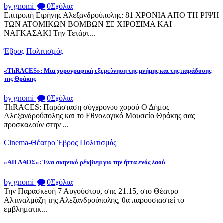
by gnomi
0
Σχόλια
Επιτροπή Ειρήνης Αλεξανδρούπολης: 81 ΧΡΟΝΙΑ ΑΠΟ ΤΗ ΡΙΨΗ
ΤΩΝ ΑΤΟΜΙΚΩΝ ΒΟΜΒΩΝ ΣΕ ΧΙΡΟΣΙΜΑ ΚΑΙ
ΝΑΓΚΑΣΑΚΙ Την Τετάρτ...
Έβρος
Πολιτισμός
«ThRACES»: Μια χορογραφική εξερεύνηση της μνήμης και της παράδοσης
της Θράκης
by gnomi
0
Σχόλια
ThRACES: Παράσταση σύγχρονου χορού Ο Δήμος
Αλεξανδρούπολης και το Εθνολογικό Μουσείο Θράκης σας
προσκαλούν στην ...
Cinema-Θέατρο
Έβρος
Πολιτισμός
«ΑΗ ΛΑΟΣ»: Ένα σκηνικό ρέκβιεμ για την ήττα ενός λαού
by gnomi
0
Σχόλια
Την Παρασκευή 7 Αυγούστου, στις 21.15, στο Θέατρο
Αλτιναλμάζη της Αλεξανδρούπολης, θα παρουσιαστεί το
εμβληματικ...