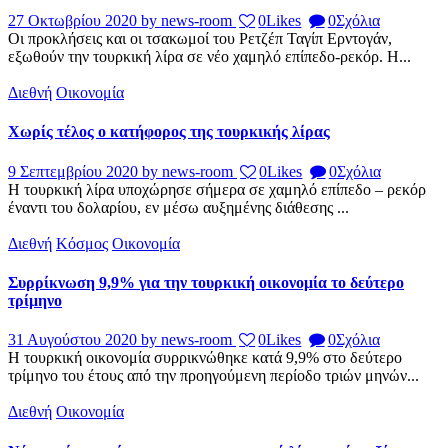
27 Οκτωβρίου 2020
by news-room
0
Likes
0
Σχόλια
Οι προκλήσεις και οι τσακωμοί του Ρετζέπ Ταγίπ Ερντογάν,
εξωθούν την τουρκική λίρα σε νέο χαμηλό επίπεδο-ρεκόρ. Η...
Διεθνή
Οικονομία
Χωρίς τέλος ο κατήφορος της τουρκικής λίρας
9 Σεπτεμβρίου 2020
by news-room
0
Likes
0
Σχόλια
Η τουρκική λίρα υποχώρησε σήμερα σε χαμηλό επίπεδο – ρεκόρ
έναντι του δολαρίου, εν μέσω αυξημένης διάθεσης ...
Διεθνή
Κόσμος
Οικονομία
Συρρίκνωση 9,9% για την τουρκική οικονομία το δεύτερο
τρίμηνο
31 Αυγούστου 2020
by news-room
0
Likes
0
Σχόλια
Η τουρκική οικονομία συρρικνώθηκε κατά 9,9% στο δεύτερο
τρίμηνο του έτους από την προηγούμενη περίοδο τριών μηνών...
Διεθνή
Οικονομία