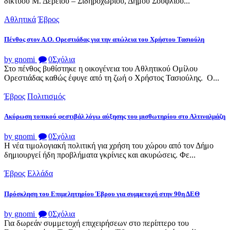
δικτύου Μ. Δερειου – Σιδηροχωριου, Δήμου Σουφλίου...
Αθλητικά
Έβρος
Πένθος στον Α.Ο. Ορεστιάδας για την απώλεια του Χρήστου Τασιούλη
by gnomi
0
Σχόλια
Στο πένθος βυθίστηκε η οικογένεια του Αθλητικού Ομίλου
Ορεστιάδας καθώς έφυγε από τη ζωή ο Χρήστος Τασιούλης. Ο...
Έβρος
Πολιτισμός
Ακύρωση τοπικού φεστιβάλ λόγω αύξησης του μισθωτηρίου στο Αλτιναλμάζη
by gnomi
0
Σχόλια
Η νέα τιμολογιακή πολιτική για χρήση του χώρου από τον Δήμο
δημιουργεί ήδη προβλήματα γκρίνιες και ακυρώσεις. Φε...
Έβρος
Ελλάδα
Πρόσκληση του Επιμελητηρίου Έβρου για συμμετοχή στην 90η ΔΕΘ
by gnomi
0
Σχόλια
Για δωρεάν συμμετοχή επιχειρήσεων στο περίπτερο του