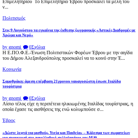
Επιμελητηρίου Το Επιμελητήριο Έβρου προσκαλεί τα μέλη του
ν...
Πολιτισμός
Στις 9 Αυγούστου τα εγκαίνια της έκθεσης ζωγραφικής «Αστικές Διαδρομές με
Χρώμα και Νερό»
by gnomi
0
Σχόλια
Η Ε.ΠΟ.Φ.Ε.-Ένωση Πολιτιστικών Φορέων Έβρου με την αιγίδα
του Δήμου Αλεξανδρούπολης προσκαλεί να το κοινό στην Έ...
Κοινωνία
Σαμοθράκη: άμεση επέμβαση 21χρονου ναυαγοσώστη έσωσε Ιταλίδα
τουρίστρια
by gnomi
0
Σχόλια
Αίσιο τέλος είχε η περιπέτεια ηλικιωμένης Ιταλίδας τουρίστριας, η
οποία έχασε τις αισθήσεις της ενώ κολυμπούσε σ...
Έβρος
«Δώστε λεφτά για μισθούς, Υγεία και Παιδεία» – Κάλεσμα των σωματείων
για συμμετοχή στο πανελλαδικό συλλαλητήριο της ΔΕΘ