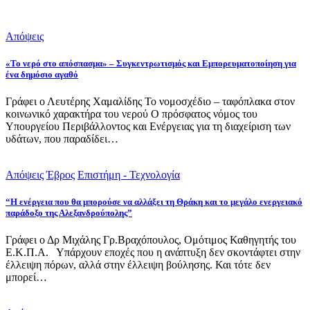
Απόψεις
«Το νερό στο απόσπασμα» – Συγκεντρωτισμός και Εμπορευματοποίηση για
ένα δημόσιο αγαθό
Γράφει ο Λευτέρης Χαμαλίδης Το νομοσχέδιο – ταφόπλακα στον
κοινωνικό χαρακτήρα του νερού Ο πρόσφατος νόμος του
Υπουργείου Περιβάλλοντος και Ενέργειας για τη διαχείριση των
υδάτων, που παραδίδει…
Απόψεις
Έβρος
Επιστήμη - Τεχνολογία
“Η ενέργεια που θα μπορούσε να αλλάξει τη Θράκη και το μεγάλο ενεργειακό
παράδοξο της Αλεξανδρούπολης”
Γράφει ο Δρ Μιχάλης Γρ.Βραχόπουλος, Ομότιμος Καθηγητής του
Ε.Κ.Π.Α. Υπάρχουν εποχές που η ανάπτυξη δεν σκοντάφτει στην
έλλειψη πόρων, αλλά στην έλλειψη βούλησης. Και τότε δεν
μπορεί…