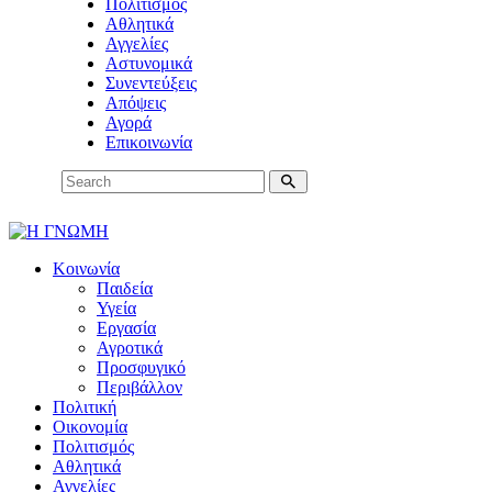
Πολιτισμός
Αθλητικά
Αγγελίες
Αστυνομικά
Συνεντεύξεις
Απόψεις
Αγορά
Επικοινωνία
Κοινωνία
Παιδεία
Υγεία
Εργασία
Αγροτικά
Προσφυγικό
Περιβάλλον
Πολιτική
Οικονομία
Πολιτισμός
Αθλητικά
Αγγελίες