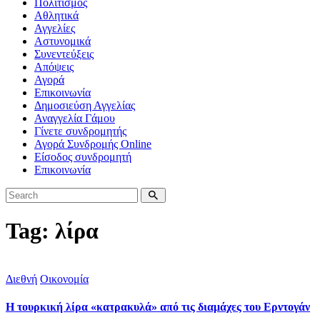
Πολιτισμός
Αθλητικά
Αγγελίες
Αστυνομικά
Συνεντεύξεις
Απόψεις
Αγορά
Επικοινωνία
Δημοσιεύση Αγγελίας
Αναγγελία Γάμου
Γίνετε συνδρομητής
Αγορά Συνδρομής Online
Είσοδος συνδρομητή
Επικοινωνία
Tag: λίρα
Διεθνή
Οικονομία
Η τουρκική λίρα «κατρακυλά» από τις διαμάχες του Ερντογάν