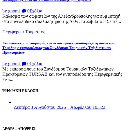
by gnomi
0
Σχόλια
Κάλεσμα των σωματείων της Αλεξανδρούπολης για συμμετοχή
στο πανελλαδικό συλλαλητήριο της ΔΕΘ, το Σάββατο 5 Σεπτέ...
Περιφέρεια
Τουρισμός
Στο επίκεντρο ο τουρισμός και οι συνοριακές υποδομές στη συνάντηση
Τοψίδη με εκπροσώπους του Συνδέσμου Τουρκικών Ταξιδιωτικών
Πρακτορείων
by gnomi
0
Σχόλια
Με εκπροσώπους του Συνδέσμου Τουρκικών Ταξιδιωτικών
Πρακτορείων TÜRSAB και τον αντιπρόεδρο της Περιφερειακής
Εκπ...
ΨΗΦΙΑΚΗ ΕΚΔΟΣΗ
Δευτέρα 3 Αυγούστου 2026 – Αρ.φύλλου 10.323
ΑΡΘΡΑ – ΑΠΟΨΕΙΣ