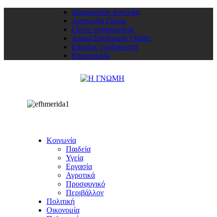
Δημοσιεύση Αγγελίας
Αναγγελία Γάμου
Γίνετε συνδρομητής
Αγορά Συνδρομής Online
Είσοδος συνδρομητή
Επικοινωνία
Κοινωνία
Παιδεία
Υγεία
Εργασία
Αγροτικά
Προσφυγικό
Περιβάλλον
Πολιτική
Οικονομία