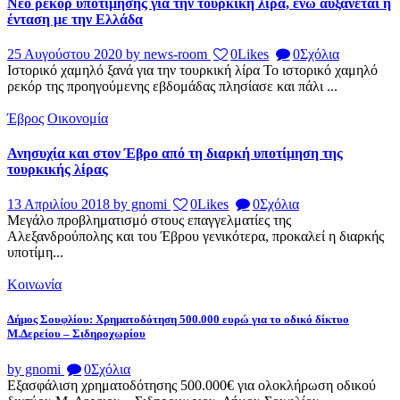
Νέο ρεκόρ υποτίμησης για την τουρκική λίρα, ενώ αυξάνεται η
ένταση με την Ελλάδα
25 Αυγούστου 2020
by news-room
0
Likes
0
Σχόλια
Ιστορικό χαμηλό ξανά για την τουρκική λίρα Το ιστορικό χαμηλό
ρεκόρ της προηγούμενης εβδομάδας πλησίασε και πάλι ...
Έβρος
Οικονομία
Ανησυχία και στον Έβρο από τη διαρκή υποτίμηση της
τουρκικής λίρας
13 Απριλίου 2018
by gnomi
0
Likes
0
Σχόλια
Μεγάλο προβληματισμό στους επαγγελματίες της
Αλεξανδρούπολης και του Έβρου γενικότερα, προκαλεί η διαρκής
υποτίμη...
Κοινωνία
Δήμος Σουφλίου: Χρηματοδότηση 500.000 ευρώ για το οδικό δίκτυο
Μ.Δερείου – Σιδηροχωρίου
by gnomi
0
Σχόλια
Εξασφάλιση χρηματοδότησης 500.000€ για ολοκλήρωση οδικού