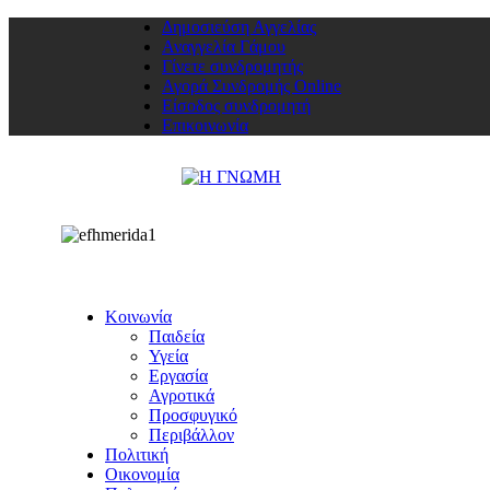
Δημοσιεύση Αγγελίας
Αναγγελία Γάμου
Γίνετε συνδρομητής
Αγορά Συνδρομής Online
Είσοδος συνδρομητή
Επικοινωνία
Κοινωνία
Παιδεία
Υγεία
Εργασία
Αγροτικά
Προσφυγικό
Περιβάλλον
Πολιτική
Οικονομία