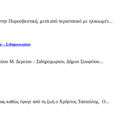
ην Πυροσβεστική, μετά από περιστατικό με ηλικιωμέν...
ου – Σιδηροχωρίου
ύου Μ. Δερειου – Σιδηροχωριου, Δήμου Σουφλίου...
δας καθώς έφυγε από τη ζωή ο Χρήστος Τασιούλης. Ο...