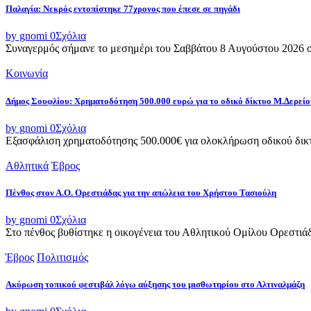
Παλαγία: Νεκρός εντοπίστηκε 77χρονος που έπεσε σε πηγάδι
by gnomi
0
Σχόλια
Συναγερμός σήμανε το μεσημέρι του Σαββάτου 8 Αυγούστου 2026 στ
Κοινωνία
Δήμος Σουφλίου: Χρηματοδότηση 500.000 ευρώ για το οδικό δίκτυο Μ.Δερεί
by gnomi
0
Σχόλια
Εξασφάλιση χρηματοδότησης 500.000€ για ολοκλήρωση οδικού δικτ
Αθλητικά
Έβρος
Πένθος στον Α.Ο. Ορεστιάδας για την απώλεια του Χρήστου Τασιούλη
by gnomi
0
Σχόλια
Στο πένθος βυθίστηκε η οικογένεια του Αθλητικού Ομίλου Ορεστιά
Έβρος
Πολιτισμός
Ακύρωση τοπικού φεστιβάλ λόγω αύξησης του μισθωτηρίου στο Αλτιναλμάζη