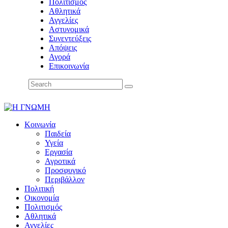
Πολιτισμός
Αθλητικά
Αγγελίες
Αστυνομικά
Συνεντεύξεις
Απόψεις
Αγορά
Επικοινωνία
Κοινωνία
Παιδεία
Υγεία
Εργασία
Αγροτικά
Προσφυγικό
Περιβάλλον
Πολιτική
Οικονομία
Πολιτισμός
Αθλητικά
Αγγελίες