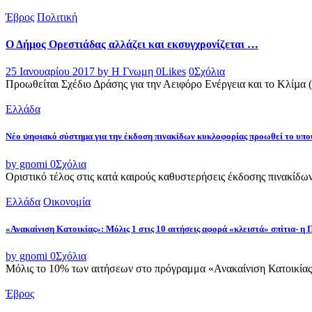
Έβρος
Πολιτική
Ο Δήμος Ορεστιάδας αλλάζει και εκσυγχρονίζεται …
25 Ιανουαρίου 2017
by Η Γνωμη
0
Likes
0
Σχόλια
Προωθείται Σχέδιο Δράσης για την Αειφόρο Ενέργεια και το Κλίµα 
Ελλάδα
Νέο ψηφιακό σύστημα για την έκδοση πινακίδων κυκλοφορίας προωθεί το υ
by gnomi
0
Σχόλια
Οριστικό τέλος στις κατά καιρούς καθυστερήσεις έκδοσης πινακίδω
Ελλάδα
Οικονομία
«Ανακαίνιση Κατοικίας»: Μόλις 1 στις 10 αιτήσεις αφορά «κλειστά» σπίτια- η
by gnomi
0
Σχόλια
Μόλις το 10% των αιτήσεων στο πρόγραμμα «Ανακαίνιση Κατοικίας»
Έβρος