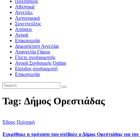
Πολιτισμός
Αθλητικά
Αγγελίες
Αστυνομικά
Συνεντεύξεις
Απόψεις
Αγορά
Επικοινωνία
Δημοσιεύση Αγγελίας
Αναγγελία Γάμου
Γίνετε συνδρομητής
Αγορά Συνδρομής Online
Είσοδος συνδρομητή
Επικοινωνία
Tag: Δήμος Ορεστιάδας
Έβρος
Πολιτική
Εγκρίθηκε η πρόταση που υπέβαλε ο Δήμος Ορεστιάδας για την