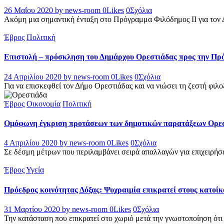
26 Μαΐου 2020
by news-room
0
Likes
0
Σχόλια
Ακόμη μια σημαντική ένταξη στο Πρόγραμμα Φιλόδημος II για τον 
Έβρος
Πολιτική
Επιστολή – πρόσκληση του Δημάρχου Ορεστιάδας προς την Πρ
24 Απριλίου 2020
by news-room
0
Likes
0
Σχόλια
Για να επισκεφθεί τον Δήμο Ορεστιάδας και να νιώσει τη ζεστή φιλο
Έβρος
Οικονομία
Πολιτική
Ομόφωνη έγκριση προτάσεων των δημοτικών παρατάξεων Ορεστ
4 Απριλίου 2020
by news-room
0
Likes
0
Σχόλια
Σε δέσμη μέτρων που περιλαμβάνει σειρά απαλλαγών για επιχειρήσει
Έβρος
Υγεία
Πρόεδρος κοινότητας Δόξας: Ψυχραιμία επικρατεί στους κατοίκ
31 Μαρτίου 2020
by news-room
0
Likes
0
Σχόλια
Την κατάσταση που επικρατεί στο χωριό μετά την γνωστοποίηση ότι