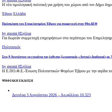
by gnomi
0
Σχόλια
Η νέα τιμολογιακή πολιτική για χρήση του χώρου από τον Δήμο δημι
Έβρος
Ελλάδα
Πρόσκληση του Επιμελητηρίου Έβρου για συμμετοχή στην 90η ΔΕΘ
by gnomi
0
Σχόλια
Για δωρεάν συμμετοχή επιχειρήσεων στο περίπτερο του Επιμελητηρ
Πολιτισμός
Στις 9 Αυγούστου τα εγκαίνια της έκθεσης ζωγραφικής «Αστικές Διαδρομές με
by gnomi
0
Σχόλια
Η Ε.ΠΟ.Φ.Ε.-Ένωση Πολιτιστικών Φορέων Έβρου με την αιγίδα του
ΨΗΦΙΑΚΗ ΕΚΔΟΣΗ
Δευτέρα 3 Αυγούστου 2026 – Αρ.φύλλου 10.323