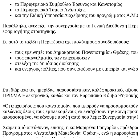
το Περιφερειακό Συμβούλιο Έρευνας και Καινοτομίας
το Περιφερειακό Ταμείο Ανάπτυξης
και την Ειδική Υπηρεσία Διαχείρισης του προγράμματος Α.Μ.Θ.
Παράλληλα, ανέδειξε, την συνεργασία με τη Γενική Διεύθυνση Περι
εφαρμογή της στρατηγικής.
Σε αυτό το ταξίδι η Περιφέρεια έχει πολύτιμους συνοδοιπόρους:
τους ερευνητές του Δημοκριτείου Πανεπιστημίου Θράκης, τ
τους επαγγελματίες των επιχειρήσεων
στελέχη της δημόσιας διοίκησης
και ενεργούς πολίτες, που συνεισφέρουν με εμπειρία και γνώ
Στη διάρκεια της ημερίδας, παρουσιάστηκαν, καλές πρακτικές αξιοπ
ΠΡΙΣΜΑ Ηλεκτρονικά, καθώς και τον Ευρωπαϊκό Κόμβο Ψηφιακής Κ
«Οι επιχειρήσεις που καινοτομούν, που μπορούν να προσαρμοστούν γ
καλώντας όλους τους εμπλεκομένους να ενισχύσουν την κοινή προσπ
αποφασισμένοι να κάνουμε πράξη αυτό που λέμε: Συνεργασία στην
Χαιρετισμό απεύθυναν, επίσης, η κα Μαριρένα Γρηγορίου, πρόεδρο
Προγράμματος «Ανατολική Μακεδονία, Θράκη», ενώ η παρουσίαση τ