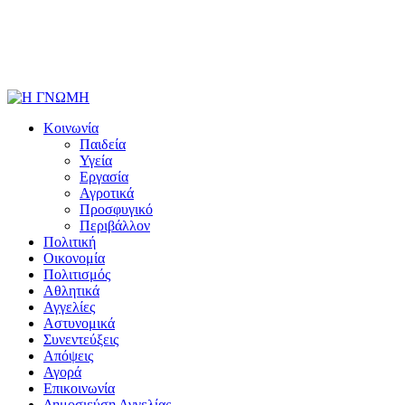
Κοινωνία
Παιδεία
Υγεία
Εργασία
Αγροτικά
Προσφυγικό
Περιβάλλον
Πολιτική
Οικονομία
Πολιτισμός
Αθλητικά
Αγγελίες
Αστυνομικά
Συνεντεύξεις
Απόψεις
Αγορά
Επικοινωνία
Δημοσιεύση Αγγελίας