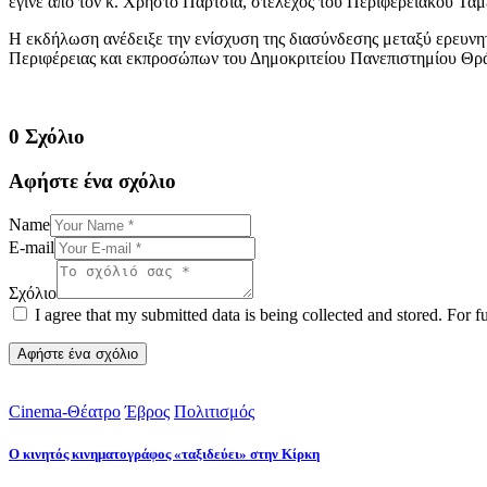
έγινε από τον κ. Χρήστο Πάρτσια, στέλεχος του Περιφερειακού Τ
Η εκδήλωση ανέδειξε την ενίσχυση της διασύνδεσης μεταξύ ερευνη
Περιφέρειας και εκπροσώπων του Δημοκριτείου Πανεπιστημίου Θρά
0 Σχόλιο
Αφήστε ένα σχόλιο
Name
E-mail
Σχόλιο
I agree that my submitted data is being collected and stored. For f
Cinema-Θέατρο
Έβρος
Πολιτισμός
Ο κινητός κινηματογράφος «ταξιδεύει» στην Κίρκη