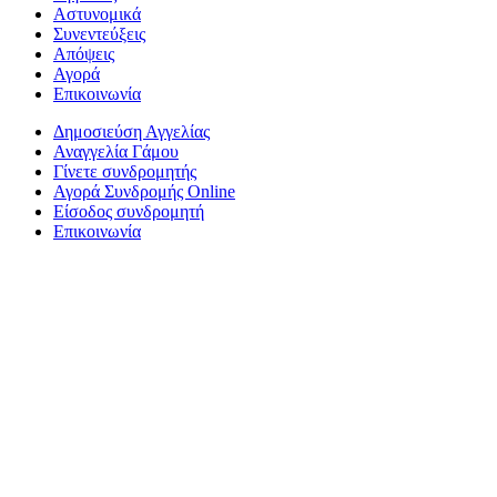
Αστυνομικά
Συνεντεύξεις
Απόψεις
Αγορά
Επικοινωνία
Δημοσιεύση Αγγελίας
Αναγγελία Γάμου
Γίνετε συνδρομητής
Αγορά Συνδρομής Online
Είσοδος συνδρομητή
Επικοινωνία