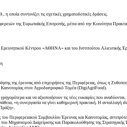
, η οποία συντονίζει τις σχετικές χρηματοδοτικές δράσεις.
φερειών της Ευρωπαϊκής Επιτροπής, μέσα από την Κοινότητα Πρακτικ
ου Ερευνητικού Κέντρου «ΑΘΗΝΑ» και του Ινστιτούτου Αλιευτικής Έ
ση
οίησης της έρευνας από επιχειρήσεις της Περιφέρειας, όπως η Ζυθοπ
αινοτομίας στον Αγροδιατροφικό Τομέα (DigiAgriFood).
ρηγορότερα και να αξιοποιήσουν τις νέες ευκαιρίες που αναδύονται,
άθεια, «η συνεργασία να γίνει καθημερινή πρακτική. Η ανταλλαγή ιδ
 Πράξη».
ς του Περιφερειακού Συμβουλίου Έρευνας και Καινοτομίας, αντιπρύ
ου Μηχανισμού Διαχείρισης και Παρακολούθησης της Στρατηγικής Έξ