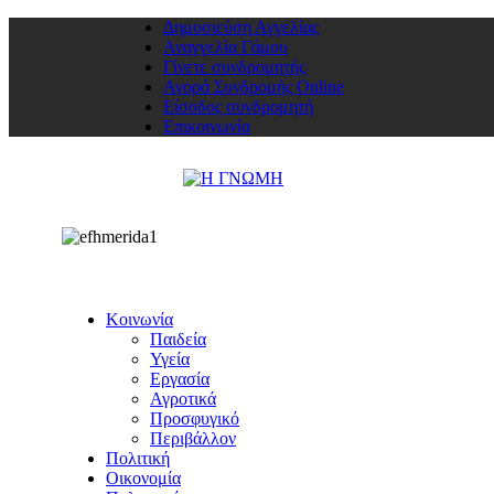
Δημοσιεύση Αγγελίας
Αναγγελία Γάμου
Γίνετε συνδρομητής
Αγορά Συνδρομής Online
Είσοδος συνδρομητή
Επικοινωνία
Κοινωνία
Παιδεία
Υγεία
Εργασία
Αγροτικά
Προσφυγικό
Περιβάλλον
Πολιτική
Οικονομία