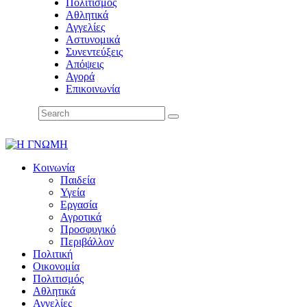
Πολιτισμός
Αθλητικά
Αγγελίες
Αστυνομικά
Συνεντεύξεις
Απόψεις
Αγορά
Επικοινωνία
Κοινωνία
Παιδεία
Υγεία
Εργασία
Αγροτικά
Προσφυγικό
Περιβάλλον
Πολιτική
Οικονομία
Πολιτισμός
Αθλητικά
Αγγελίες