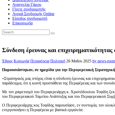
Αναγγελία Γάμου
Γίνετε συνδρομητής
Αγορά Συνδρομής Online
Είσοδος συνδρομητή
Επικοινωνία
Σύνδεση έρευνας και επιχειρηματικότητας
Έβρος
Κοινωνία
Περιφέρεια
Πολιτική
26 Μαΐου 2025
by news-roo
Παρουσιάστηκαν, σε ημερίδα για την Περιφερειακή Στρατηγική 
«Στρατηγικός μας στόχος είναι η σύνδεση έρευνας και επιχειρηματικ
παράδειγμα, ότι η κοινή προσπάθεια της Περιφέρειας και των συνοδ
Με τον χαιρετισμό του Περιφερειάρχη κ. Χριστόδουλου Τοψίδη ξεκ
του Περιφερειακού Ταμείου Ανάπτυξης και του Περιφερειακού Συμβο
Ο Περιφερειάρχης κος Τοψίδης παρουσίασε, εν συντομία, τον ολο
ενεργοποιήσει η Περιφέρεια με βασικά εργαλεία: