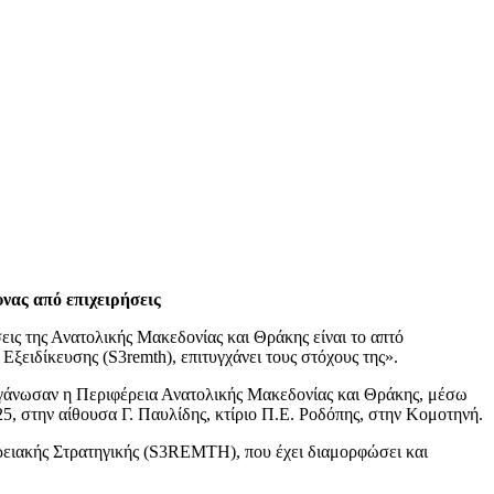
νας από επιχειρήσεις
σεις της Ανατολικής Μακεδονίας και Θράκης είναι το απτό
ξειδίκευσης (S3remth), επιτυγχάνει τους στόχους της».
οργάνωσαν η Περιφέρεια Ανατολικής Μακεδονίας και Θράκης, μέσω
5, στην αίθουσα Γ. Παυλίδης, κτίριο Π.Ε. Ροδόπης, στην Κομοτηνή.
ειακής Στρατηγικής (S3REMTH), που έχει διαμορφώσει και