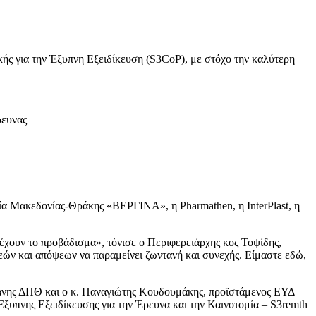
ής για την Έξυπνη Εξειδίκευση (S3CoP), με στόχο την καλύτερη
ρευνας
οιία Μακεδονίας-Θράκης «ΒΕΡΓΙΝΑ», η Pharmathen, η InterPlast, η
 έχουν το προβάδισμα», τόνισε ο Περιφερειάρχης κος Τοψίδης,
εών και απόψεων να παραμείνει ζωντανή και συνεχής. Είμαστε εδώ,
τανης ΔΠΘ και ο κ. Παναγιώτης Κουδουμάκης, προϊστάμενος ΕΥΔ
υπνης Εξειδίκευσης για την Έρευνα και την Καινοτομία – S3remth