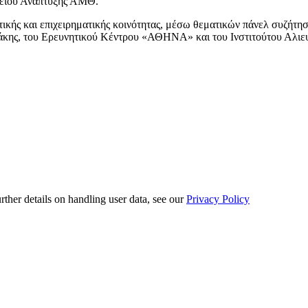
αμείου Ανάπτυξης ΑΜΘ.
τικής και επιχειρηματικής κοινότητας, μέσω θεματικών πάνελ συζήτ
κης, του Ερευνητικού Κέντρου «ΑΘΗΝΑ» και του Ινστιτούτου Αλιευ
urther details on handling user data, see our
Privacy Policy