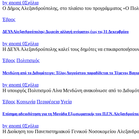
by gnomi
0
Σχόλια
Ο Δήμος Αλεξανδρούπολης, στο πλαίσιο του προγράμματος «Ο Πολιτι
Έβρος
ΔΕΥΑ Αλεξανδρούπολης: Δωρεάν αλλαγή ονόματος έως τις 31 Δεκεμβρίου
by gnomi
0
Σχόλια
Η ΔΕΥΑ Αλεξανδρούπολης καλεί τους δημότες να επικαιροποιήσουν τ
Έβρος
Πολιτισμός
Μενδώνη από το Διδυμότειχο: Τέλος Αυγούστου παραδίδεται το Τέμενος Βαγι
by gnomi
0
Σχόλια
Η υπουργός Πολιτισμού Λίνα Μενδώνη ανακοίνωσε από το Διδυμότε
Έβρος
Κοινωνία
Περιφέρεια
Υγεία
Επίσημη αδειοδότηση για τη Μονάδα Εξωσωματικής του Π.Γ.Ν. Αλεξανδρούπο
by gnomi
0
Σχόλια
Η Διοίκηση του Πανεπιστημιακού Γενικού Νοσοκομείου Αλεξανδρού