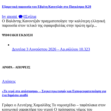
Εξαιρετική παρουσία του Εβρίτη Κανοτζιάν στο Παγκόσμιο Κ20
by gnomi
0
Σχόλια
Ο Βαλάντης Κανοντζιάν πραγματοποίησε την καλύτερη ελληνική
παρουσία στον τελικό της σφαιροβολίας στην πρώτη ημέρ...
ΨΗΦΙΑΚΗ ΕΚΔΟΣΗ
Δευτέρα 3 Αυγούστου 2026 – Αρ.φύλλου 10.323
ΑΡΘΡΑ – ΑΠΟΨΕΙΣ
Απόψεις
«Το νερό στο απόσπασμα» – Συγκεντρωτισμός και Εμπορευματοποίηση για
ένα δημόσιο αγαθό
Γράφει ο Λευτέρης Χαμαλίδης Το νομοσχέδιο – ταφόπλακα στον
κοινωνικό χαρακτήρα του νερού Ο πρόσφατος νόμος του