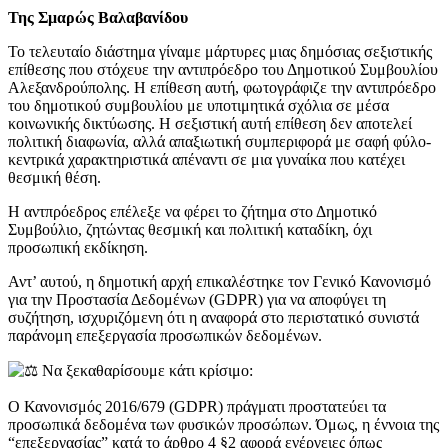
Της Σμ
αρώς Βαλαβανίδου
Το τελευταίο διάστημα γίναμε μάρτυρες μιας δημόσιας σεξιστικής
επίθεσης που στόχευε την αντιπρόεδρο του Δημοτικού Συμβουλίου
Αλεξανδρούπολης. Η επίθεση αυτή, φωτογράφιζε την αντιπρόεδρο
του δημοτικού συμβουλίου με υποτιμητικά σχόλια σε μέσα
κοινωνικής δικτύωσης. Η σεξιστική αυτή επίθεση δεν αποτελεί
πολιτική διαφωνία, αλλά απαξιωτική συμπεριφορά με σαφή φύλο-
κεντρικά χαρακτηριστικά απέναντι σε μια γυναίκα που κατέχει
θεσμική θέση.
Η αντπρόεδρος επέλεξε να φέρει το ζήτημα στο Δημοτικό
Συμβούλιο, ζητώντας θεσμική και πολιτική καταδίκη, όχι
προσωπική εκδίκηση.
Αντ’ αυτού, η δημοτική αρχή επικαλέστηκε τον Γενικό Κανονισμό
για την Προστασία Δεδομένων (GDPR) για να αποφύγει τη
συζήτηση, ισχυριζόμενη ότι η αναφορά στο περιστατικό συνιστά
παράνομη επεξεργασία προσωπικών δεδομένων.
Να ξεκαθαρίσουμε κάτι κρίσιμο:
Ο Κανονισμός 2016/679 (GDPR) πράγματι προστατεύει τα
προσωπικά δεδομένα των φυσικών προσώπων. Όμως, η έννοια της
“επεξεργασίας” κατά το άρθρο 4 §2 αφορά ενέργειες όπως