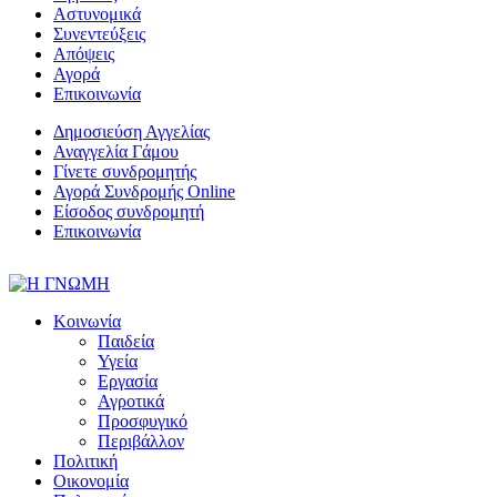
Αστυνομικά
Συνεντεύξεις
Απόψεις
Αγορά
Επικοινωνία
Δημοσιεύση Αγγελίας
Αναγγελία Γάμου
Γίνετε συνδρομητής
Αγορά Συνδρομής Online
Είσοδος συνδρομητή
Επικοινωνία
Κοινωνία
Παιδεία
Υγεία
Εργασία
Αγροτικά
Προσφυγικό
Περιβάλλον
Πολιτική
Οικονομία