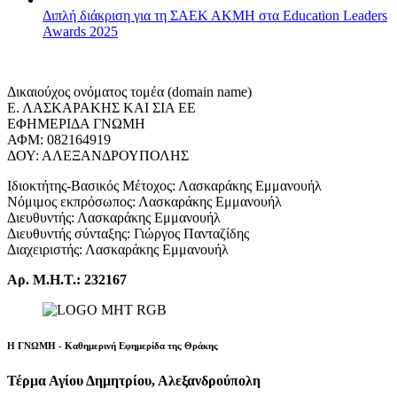
Διπλή διάκριση για τη ΣΑΕΚ ΑΚΜΗ στα Education Leaders
Awards 2025
Δικαιούχος ονόματος τομέα (domain name)
Ε. ΛΑΣΚΑΡΑΚΗΣ ΚΑΙ ΣΙΑ ΕΕ
ΕΦΗΜΕΡΙΔΑ ΓΝΩΜΗ
ΑΦΜ: 082164919
ΔΟΥ: ΑΛΕΞΑΝΔΡΟΥΠΟΛΗΣ
Ιδιοκτήτης-Βασικός Μέτοχος: Λασκαράκης Εμμανουήλ
Νόμιμος εκπρόσωπος: Λασκαράκης Εμμανουήλ
Διευθυντής: Λασκαράκης Εμμανουήλ
Διευθυντής σύνταξης: Γιώργος Πανταζίδης
Διαχειριστής: Λασκαράκης Εμμανουήλ
Αρ. Μ.Η.Τ.: 232167
Η ΓΝΩΜΗ - Καθημερινή Εφημερίδα της Θράκης
Τέρμα Αγίου Δημητρίου, Αλεξανδρούπολη