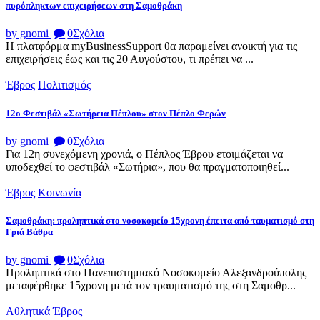
πυρόπληκτων επιχειρήσεων στη Σαμοθράκη
by gnomi
0
Σχόλια
Η πλατφόρμα myBusinessSupport θα παραμείνει ανοικτή για τις
επιχειρήσεις έως και τις 20 Αυγούστου, τι πρέπει να ...
Έβρος
Πολιτισμός
12ο Φεστιβάλ «Σωτήρεια Πέπλου» στον Πέπλο Φερών
by gnomi
0
Σχόλια
Για 12η συνεχόμενη χρονιά, ο Πέπλος Έβρου ετοιμάζεται να
υποδεχθεί το φεστιβάλ «Σωτήρια», που θα πραγματοποιηθεί...
Έβρος
Κοινωνία
Σαμοθράκη: προληπτικά στο νοσοκομείο 15χρονη έπειτα από ταυματισμό στη
Γριά Βάθρα
by gnomi
0
Σχόλια
Προληπτικά στο Πανεπιστημιακό Νοσοκομείο Αλεξανδρούπολης
μεταφέρθηκε 15χρονη μετά τον τραυματισμό της στη Σαμοθρ...
Αθλητικά
Έβρος