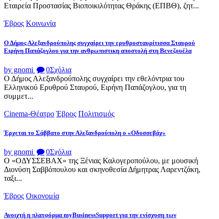
Εταιρεία Προστασίας Βιοποικιλότητας Θράκης (ΕΠΒΘ), ζητ...
Έβρος
Κοινωνία
Ο Δήμος Αλεξανδρούπολης συγχαίρει την ερυθροσταυρίτισσα Σταυρού
Ειρήνη Παπάζογλου για την ανθρωπιστικη αποστολή στη Βενεζουέλα
by gnomi
0
Σχόλια
Ο Δήμος Αλεξανδρούπολης συγχαίρει την εθελόντρια του
Ελληνικού Ερυθρού Σταυρού, Ειρήνη Παπάζογλου, για τη
συμμετ...
Cinema-Θέατρο
Έβρος
Πολιτισμός
Έρχεται το Σάββατο στην Αλεξανδρούπολη ο «Οδυσσεβάχ»
by gnomi
0
Σχόλια
Ο «ΟΔΥΣΣΕΒΑΧ» της Ξένιας Καλογεροπούλου, με μουσική
Διονύση Σαββόπουλου και σκηνοθεσία Δήμητρας Λαρεντζάκη,
ταξι...
Έβρος
Οικονομία
Ανοιχτή η πλατφόρμα myBusinessSupport για την ενίσχυση των