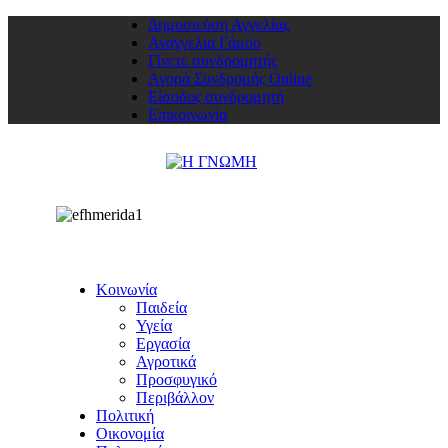
Δημοσιεύση Αγγελίας
Αναγγελία Γάμου
Γίνετε συνδρομητής
Αγορά Συνδρομής Online
Είσοδος συνδρομητή
Επικοινωνία
Κοινωνία
Παιδεία
Υγεία
Εργασία
Αγροτικά
Προσφυγικό
Περιβάλλον
Πολιτική
Οικονομία