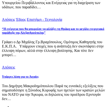
Υπουργείου Περιβάλλοντος και Ενέργειας για τη διαχείριση των
υδάτων, που παραδίδει…
Απόψεις
Έβρος
Επιστήμη - Τεχνολογία
“Η ενέργεια που θα μπορούσε να αλλάξει τη Θράκη και το μεγάλο ενεργειακό
παράδοξο της Αλεξανδρούπολης”
Γράφει ο Δρ Μιχάλης Γρ.Βραχόπουλος, Ομότιμος Καθηγητής του
Ε.Κ.Π.Α. Υπάρχουν εποχές που η ανάπτυξη δεν σκοντάφτει στην
έλλειψη πόρων, αλλά στην έλλειψη βούλησης. Και τότε δεν
μπορεί…
Απόψεις
Υπάρχει λύση για το Αιγαίο;
Του Δημήτρη Μακροδημόπουλου Παρά τις ευνοϊκές εξελίξεις που
σηματοδότησε η Σύνοδος Κορυφής των ηγετών των κρατών μελών
του ΝΑΤΟ για την Άγκυρα, οι δηλώσεις του προέδρου Ερντογάν
δεν…