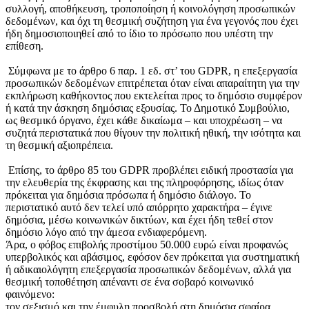
συλλογή, αποθήκευση, τροποποίηση ή κοινολόγηση προσωπικών
δεδομένων, και όχι τη θεσμική συζήτηση για ένα γεγονός που έχει
ήδη δημοσιοποιηθεί από το ίδιο το πρόσωπο που υπέστη την
επίθεση.
Σύμφωνα με το άρθρο 6 παρ. 1 εδ. στ’ του GDPR, η επεξεργασία
προσωπικών δεδομένων επιτρέπεται όταν είναι απαραίτητη για την
εκπλήρωση καθήκοντος που εκτελείται προς το δημόσιο συμφέρον
ή κατά την άσκηση δημόσιας εξουσίας. Το Δημοτικό Συμβούλιο,
ως θεσμικό όργανο, έχει κάθε δικαίωμα – και υποχρέωση – να
συζητά περιστατικά που θίγουν την πολιτική ηθική, την ισότητα και
τη θεσμική αξιοπρέπεια.
Επίσης, το άρθρο 85 του GDPR προβλέπει ειδική προστασία για
την ελευθερία της έκφρασης και της πληροφόρησης, ιδίως όταν
πρόκειται για δημόσια πρόσωπα ή δημόσιο διάλογο. Το
περιστατικό αυτό δεν τελεί υπό απόρρητο χαρακτήρα – έγινε
δημόσια, μέσω κοινωνικών δικτύων, και έχει ήδη τεθεί στον
δημόσιο λόγο από την άμεσα ενδιαφερόμενη.
Άρα, ο φόβος επιβολής προστίμου 50.000 ευρώ είναι προφανώς
υπερβολικός και αβάσιμος, εφόσον δεν πρόκειται για συστηματική
ή αδικαιολόγητη επεξεργασία προσωπικών δεδομένων, αλλά για
θεσμική τοποθέτηση απέναντι σε ένα σοβαρό κοινωνικό
φαινόμενο:
τον σεξισμό και την έμφυλη προσβολή στη δημόσια σφαίρα.