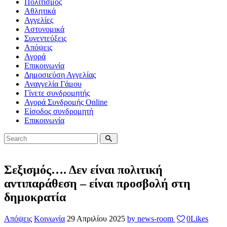
Πολιτισμός
Αθλητικά
Αγγελίες
Αστυνομικά
Συνεντεύξεις
Απόψεις
Αγορά
Επικοινωνία
Δημοσιεύση Αγγελίας
Αναγγελία Γάμου
Γίνετε συνδρομητής
Αγορά Συνδρομής Online
Είσοδος συνδρομητή
Επικοινωνία
Σεξισμός…. Δεν είναι πολιτική
αντιπαράθεση – είναι προσβολή στη
δημοκρατία
Απόψεις
Κοινωνία
29 Απριλίου 2025
by news-room
0
Likes