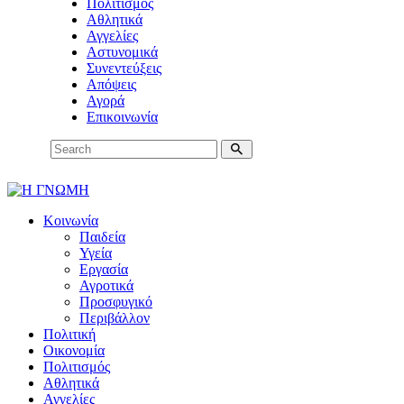
Πολιτισμός
Αθλητικά
Αγγελίες
Αστυνομικά
Συνεντεύξεις
Απόψεις
Αγορά
Επικοινωνία
Κοινωνία
Παιδεία
Υγεία
Εργασία
Αγροτικά
Προσφυγικό
Περιβάλλον
Πολιτική
Οικονομία
Πολιτισμός
Αθλητικά
Αγγελίες