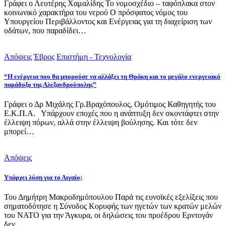
Γράφει ο Λευτέρης Χαμαλίδης Το νομοσχέδιο – ταφόπλακα στον
κοινωνικό χαρακτήρα του νερού Ο πρόσφατος νόμος του
Υπουργείου Περιβάλλοντος και Ενέργειας για τη διαχείριση των
υδάτων, που παραδίδει…
Απόψεις
Έβρος
Επιστήμη - Τεχνολογία
“Η ενέργεια που θα μπορούσε να αλλάξει τη Θράκη και το μεγάλο ενεργειακό
παράδοξο της Αλεξανδρούπολης”
Γράφει ο Δρ Μιχάλης Γρ.Βραχόπουλος, Ομότιμος Καθηγητής του
Ε.Κ.Π.Α. Υπάρχουν εποχές που η ανάπτυξη δεν σκοντάφτει στην
έλλειψη πόρων, αλλά στην έλλειψη βούλησης. Και τότε δεν
μπορεί…
Απόψεις
Υπάρχει λύση για το Αιγαίο;
Του Δημήτρη Μακροδημόπουλου Παρά τις ευνοϊκές εξελίξεις που
σηματοδότησε η Σύνοδος Κορυφής των ηγετών των κρατών μελών
του ΝΑΤΟ για την Άγκυρα, οι δηλώσεις του προέδρου Ερντογάν
δεν…