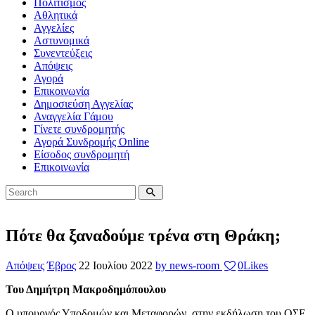
Πολιτισμός
Αθλητικά
Αγγελίες
Αστυνομικά
Συνεντεύξεις
Απόψεις
Αγορά
Επικοινωνία
Δημοσιεύση Αγγελίας
Αναγγελία Γάμου
Γίνετε συνδρομητής
Αγορά Συνδρομής Online
Είσοδος συνδρομητή
Επικοινωνία
Πότε θα ξαναδούμε τρένα στη Θράκη;
Απόψεις
Έβρος
22 Ιουλίου 2022
by news-room
0
Likes
Του Δημήτρη Μακροδημόπουλου
Ο υπουργός Υποδομών και Μεταφορών, στην εκδήλωση του ΟΣΕ