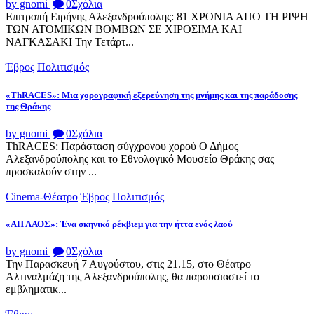
by gnomi
0
Σχόλια
Επιτροπή Ειρήνης Αλεξανδρούπολης: 81 ΧΡΟΝΙΑ ΑΠΟ ΤΗ ΡΙΨΗ
ΤΩΝ ΑΤΟΜΙΚΩΝ ΒΟΜΒΩΝ ΣΕ ΧΙΡΟΣΙΜΑ ΚΑΙ
ΝΑΓΚΑΣΑΚΙ Την Τετάρτ...
Έβρος
Πολιτισμός
«ThRACES»: Μια χορογραφική εξερεύνηση της μνήμης και της παράδοσης
της Θράκης
by gnomi
0
Σχόλια
ThRACES: Παράσταση σύγχρονου χορού Ο Δήμος
Αλεξανδρούπολης και το Εθνολογικό Μουσείο Θράκης σας
προσκαλούν στην ...
Cinema-Θέατρο
Έβρος
Πολιτισμός
«ΑΗ ΛΑΟΣ»: Ένα σκηνικό ρέκβιεμ για την ήττα ενός λαού
by gnomi
0
Σχόλια
Την Παρασκευή 7 Αυγούστου, στις 21.15, στο Θέατρο
Αλτιναλμάζη της Αλεξανδρούπολης, θα παρουσιαστεί το
εμβληματικ...