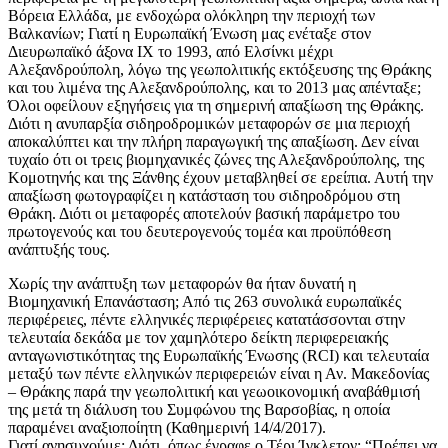
Βόρεια Ελλάδα, με ενδοχώρα ολόκληρη την περιοχή των
Βαλκανίων; Γιατί η Ευρωπαϊκή Ένωση μας ενέταξε στον
Διευρωπαϊκό άξονα ΙΧ το 1993, από Ελσίνκι μέχρι
Αλεξανδρούπολη, λόγω της γεωπολιτικής εκτόξευσης της Θράκης
και του λιμένα της Αλεξανδρούπολης, και το 2013 μας απένταξε;
Όλοι οφείλουν εξηγήσεις για τη σημερινή απαξίωση της Θράκης.
Διότι η ανυπαρξία σιδηροδρομικών μεταφορών σε μια περιοχή
αποκαλύπτει και την πλήρη παραγωγική της απαξίωση. Δεν είναι
τυχαίο ότι οι τρεις βιομηχανικές ζώνες της Αλεξανδρούπολης, της
Κομοτηνής και της Ξάνθης έχουν μεταβληθεί σε ερείπια. Αυτή την
απαξίωση φωτογραφίζει η κατάσταση του σιδηροδρόμου στη
Θράκη. Διότι οι μεταφορές αποτελούν βασική παράμετρο του
πρωτογενούς και του δευτερογενούς τομέα και προϋπόθεση
ανάπτυξής τους.
Χωρίς την ανάπτυξη των μεταφορών θα ήταν δυνατή η
Βιομηχανική Επανάσταση; Από τις 263 συνολικά ευρωπαϊκές
περιφέρειες, πέντε ελληνικές περιφέρειες κατατάσσονται στην
τελευταία δεκάδα με τον χαμηλότερο δείκτη περιφερειακής
ανταγωνιστικότητας της Ευρωπαϊκής Ένωσης (RCI) και τελευταία
μεταξύ των πέντε ελληνικών περιφερειών είναι η Αν. Μακεδονίας
– Θράκης παρά την γεωπολιτική και γεωοικονομική αναβάθμισή
της μετά τη διάλυση του Συμφώνου της Βαρσοβίας, η οποία
παραμένει αναξιοποίητη (Καθημερινή 14/4/2017).
Γιατί ανησυχούμε; Διότι, όπως έγραφε ο Τέρι Ίγκλετον: “Πρέπει να