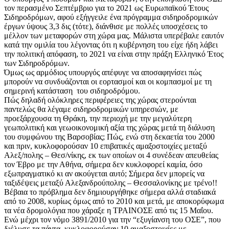
τον περασμένο Σεπτέμβριο για το 2021 ως Ευρωπαϊκού Έτους
Σιδηροδρόμων, αφού εξήγγειλε ένα πρόγραμμα σιδηροδρομικών
έργων ύψους 3,3 δις (τότε), διάνθισε με πολλές υποσχέσεις το
μέλλον των μεταφορών στη χώρα μας. Μάλιστα υπερέβαλε εαυτόν
κατά την ομιλία του λέγοντας ότι η κυβέρνηση του είχε ήδη λάβει
την πολιτική απόφαση, το 2021 να είναι στην πράξη Ελληνικό Έτος
των Σιδηροδρόμων.
Όμως ως αρμόδιος υπουργός απέφυγε να αποσαφηνίσει πώς
μπορούν να συνδυάζονται οι εορτασμοί και οι κομπασμοί με τη
σημερινή κατάσταση του σιδηροδρόμου.
Πώς δηλαδή ολόκληρες περιφέρειες της χώρας στερούνται
παντελώς θα λέγαμε σιδηροδρομικών υπηρεσιών, με
προεξάρχουσα τη Θράκη, την περιοχή με την μεγαλύτερη
γεωπολιτική και γεωοικονομική αξία της χώρας μετά τη διάλυση
του συμφώνου της Βαρσοβίας; Πώς, ενώ στη δεκαετία του 2000
και πριν, κυκλοφορούσαν 10 επιβατικές αμαξοστοιχίες μεταξύ
Αλεξ/πολης – Θεσ/νίκης, εκ των οποίων οι 4 συνέδεαν απευθείας
τον Έβρο με την Αθήνα, σήμερα δεν κυκλοφορεί καμία, όσο
εξωπραγματικό κι αν ακούγεται αυτό; Σήμερα δεν μπορείς να
ταξιδέψεις μεταξύ Αλεξανδρούπολης – Θεσσαλονίκης με τρένο!!
Βέβαια το πρόβλημα δεν δημιουργήθηκε σήμερα αλλά σταδιακά
από το 2008, κυρίως όμως από το 2010 και μετά, με αποκορύφωμα
τα νέα δρομολόγια που χάραξε η ΤΡΑΙΝΟΣΕ από τις 15 Μαΐου.
Ενώ μέχρι τον νόμο 3891/2010 για την “εξυγίανση του ΟΣΕ”, που
διέλυσε τα πάντα, κυκλοφορούσαν 10 αμαξοστοιχίες με