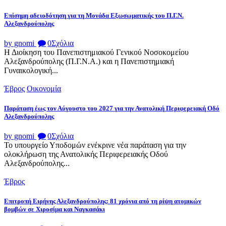
Επίσημη αδειοδότηση για τη Μονάδα Εξωσωματικής του Π.Γ.Ν.
Αλεξανδρούπολης
by gnomi
0
Σχόλια
Η Διοίκηση του Πανεπιστημιακού Γενικού Νοσοκομείου
Αλεξανδρούπολης (Π.Γ.Ν.Α.) και η Πανεπιστημιακή
Γυναικολογική...
Έβρος
Οικονομία
Παράταση έως τον Αύγουστο του 2027 για την Ανατολική Περιφερειακή Οδό
Αλεξανδρούπολης
by gnomi
0
Σχόλια
Το υπουργείο Υποδομών ενέκρινε νέα παράταση για την
ολοκλήρωση της Ανατολικής Περιφερειακής Οδού
Αλεξανδρούπολης...
Έβρος
Επιτροπή Ειρήνης Αλεξανδρούπολης: 81 χρόνια από τη ρίψη ατομικών
βομβών σε Χιροσίμα και Ναγκασάκι