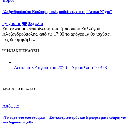
Έβρος
Αλεξανδρούπολη: Κυκλοφοριακές ρυθμίσεις για τη “Λευκή Νύχτα”
by gnomi
0
Σχόλια
Σύμφωνα με ανακοίνωση του Εμπορικού Συλλόγου
Αλεξανδρούπολης, από τις 17.00 το απόγευμα θα ισχύσει
πεζοδρόμηση 8...
ΨΗΦΙΑΚΗ ΕΚΔΟΣΗ
Δευτέρα 3 Αυγούστου 2026 – Αρ.φύλλου 10.323
ΑΡΘΡΑ – ΑΠΟΨΕΙΣ
Απόψεις
«Το νερό στο απόσπασμα» – Συγκεντρωτισμός και Εμπορευματοποίηση για
ένα δημόσιο αγαθό