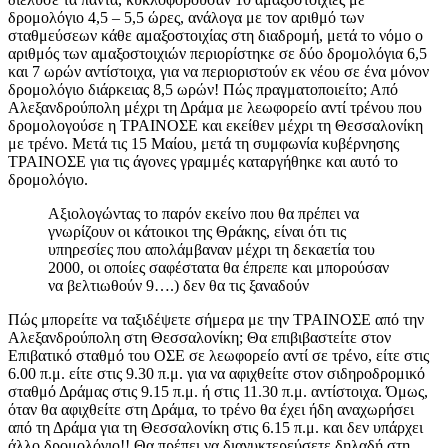
δρομολόγιο 4,5 – 5,5 ώρες, ανάλογα με τον αριθμό των
σταθμεύσεων κάθε αμαξοστοιχίας στη διαδρομή, μετά το νόμο ο
αριθμός των αμαξοστοιχιών περιορίστηκε σε δύο δρομολόγια 6,5
και 7 ωρών αντίστοιχα, για να περιοριστούν εκ νέου σε ένα μόνον
δρομολόγιο διάρκειας 8,5 ωρών! Πώς πραγματοποιείτο; Από
Αλεξανδρούπολη μέχρι τη Δράμα με λεωφορείο αντί τρένου που
δρομολογούσε η ΤΡΑΙΝΟΣΕ και εκείθεν μέχρι τη Θεσσαλονίκη
με τρένο. Μετά τις 15 Μαίου, μετά τη συμφωνία κυβέρνησης
ΤΡΑΙΝΟΣΕ για τις άγονες γραμμές καταργήθηκε και αυτό το
δρομολόγιο.
Αξιολογώντας το παρόν εκείνο που θα πρέπει να
γνωρίζουν οι κάτοικοι της Θράκης, είναι ότι τις
υπηρεσίες που απολάμβαναν μέχρι τη δεκαετία του
2000, οι οποίες σαφέστατα θα έπρεπε και μπορούσαν
να βελτιωθούν 9….) δεν θα τις ξαναδούν
Πώς μπορείτε να ταξιδέψετε σήμερα με την ΤΡΑΙΝΟΣΕ από την
Αλεξανδρούπολη στη Θεσσαλονίκη; Θα επιβιβαστείτε στον
Επιβατικό σταθμό του ΟΣΕ σε λεωφορείο αντί σε τρένο, είτε στις
6.00 π.μ. είτε στις 9.30 π.μ. για να αφιχθείτε στον σιδηροδρομικό
σταθμό Δράμας στις 9.15 π.μ. ή στις 11.30 π.μ. αντίστοιχα. Όμως,
όταν θα αφιχθείτε στη Δράμα, το τρένο θα έχει ήδη αναχωρήσει
από τη Δράμα για τη Θεσσαλονίκη στις 6.15 π.μ. και δεν υπάρχει
άλλο δρομολόγιο!! Θα πρέπει να διανυκτερεύσετε δηλαδή στη