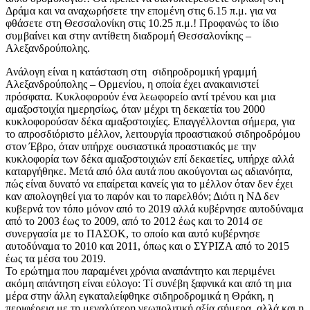
Δράμα και να αναχωρήσετε την επομένη στις 6.15 π.μ. για να
φθάσετε στη Θεσσαλονίκη στις 10.25 π.μ.! Προφανώς το ίδιο
συμβαίνει και στην αντίθετη διαδρομή Θεσσαλονίκης –
Αλεξανδρούπολης.
Ανάλογη είναι η κατάσταση στη σιδηροδρομική γραμμή
Αλεξανδρούπολης – Ορμενίου, η οποία έχει ανακαινιστεί
πρόσφατα. Κυκλοφορούν ένα λεωφορείο αντί τρένου και μια
αμαξοστοιχία ημερησίως, όταν μέχρι τη δεκαετία του 2000
κυκλοφορούσαν δέκα αμαξοστοιχίες. Επαγγέλλονται σήμερα, για
το απροσδιόριστο μέλλον, λειτουργία προαστιακού σιδηροδρόμου
στον Έβρο, όταν υπήρχε ουσιαστικά προαστιακός με την
κυκλοφορία των δέκα αμαξοστοιχιών επί δεκαετίες, υπήρχε αλλά
καταργήθηκε. Μετά από όλα αυτά που ακούγονται ως αδιανόητα,
πώς είναι δυνατό να επαίρεται κανείς για το μέλλον όταν δεν έχει
καν απολογηθεί για το παρόν και το παρελθόν; Διότι η ΝΔ δεν
κυβερνά τον τόπο μόνον από το 2019 αλλά κυβέρνησε αυτοδύναμα
από το 2003 έως το 2009, από το 2012 έως και το 2014 σε
συνεργασία με το ΠΑΣΟΚ, το οποίο και αυτό κυβέρνησε
αυτοδύναμα το 2010 και 2011, όπως και ο ΣΥΡΙΖΑ από το 2015
έως τα μέσα του 2019.
Το ερώτημα που παραμένει χρόνια αναπάντητο και περιμένει
ακόμη απάντηση είναι εύλογο: Τί συνέβη ξαφνικά και από τη μια
μέρα στην άλλη εγκαταλείφθηκε σιδηροδρομικά η Θράκη, η
περιφέρεια με τη μεγαλύτερη γεωπολιτική αξία σήμερα, αλλά και η