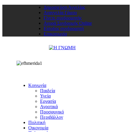
Δημοσιεύση Αγγελίας
Αναγγελία Γάμου
Γίνετε συνδρομητής
Αγορά Συνδρομής Online
Είσοδος συνδρομητή
Επικοινωνία
Κοινωνία
Παιδεία
Υγεία
Εργασία
Αγροτικά
Προσφυγικό
Περιβάλλον
Πολιτική
Οικονομία