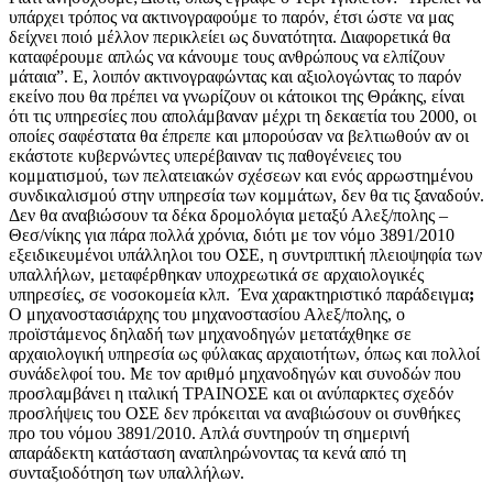
υπάρχει τρόπος να ακτινογραφούμε το παρόν, έτσι ώστε να μας
δείχνει ποιό μέλλον περικλείει ως δυνατότητα. Διαφορετικά θα
καταφέρουμε απλώς να κάνουμε τους ανθρώπους να ελπίζουν
μάταια”. Ε, λοιπόν ακτινογραφώντας και αξιολογώντας το παρόν
εκείνο που θα πρέπει να γνωρίζουν οι κάτοικοι της Θράκης, είναι
ότι τις υπηρεσίες που απολάμβαναν μέχρι τη δεκαετία του 2000, οι
οποίες σαφέστατα θα έπρεπε και μπορούσαν να βελτιωθούν αν οι
εκάστοτε κυβερνώντες υπερέβαιναν τις παθογένειες του
κομματισμού, των πελατειακών σχέσεων και ενός αρρωστημένου
συνδικαλισμού στην υπηρεσία των κομμάτων, δεν θα τις ξαναδούν.
Δεν θα αναβιώσουν τα δέκα δρομολόγια μεταξύ Αλεξ/πολης –
Θεσ/νίκης για πάρα πολλά χρόνια, διότι με τον νόμο 3891/2010
εξειδικευμένοι υπάλληλοι του ΟΣΕ, η συντριπτική πλειοψηφία των
υπαλλήλων, μεταφέρθηκαν υποχρεωτικά σε αρχαιολογικές
υπηρεσίες, σε νοσοκομεία κλπ. Ένα χαρακτηριστικό παράδειγμα
;
Ο μηχανοστασιάρχης του μηχανοστασίου Αλεξ/πολης, ο
προϊστάμενος δηλαδή των μηχανοδηγών μετατάχθηκε σε
αρχαιολογική υπηρεσία ως φύλακας αρχαιοτήτων, όπως και πολλοί
συνάδελφοί του. Με τον αριθμό μηχανοδηγών και συνοδών που
προσλαμβάνει η ιταλική ΤΡΑΙΝΟΣΕ και οι ανύπαρκτες σχεδόν
προσλήψεις του ΟΣΕ δεν πρόκειται να αναβιώσουν οι συνθήκες
προ του νόμου 3891/2010. Απλά συντηρούν τη σημερινή
απαράδεκτη κατάσταση αναπληρώνοντας τα κενά από τη
συνταξιοδότηση των υπαλλήλων.