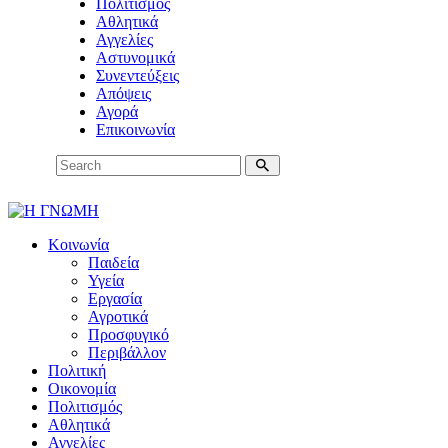
Πολιτισμός
Αθλητικά
Αγγελίες
Αστυνομικά
Συνεντεύξεις
Απόψεις
Αγορά
Επικοινωνία
Κοινωνία
Παιδεία
Υγεία
Εργασία
Αγροτικά
Προσφυγικό
Περιβάλλον
Πολιτική
Οικονομία
Πολιτισμός
Αθλητικά
Αγγελίες