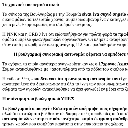
Το χρονικό του περιστατικού
Τα σύνορα της Βουλγαρίας με την Τουρκία
είναι ένα συχνό σημείο
δικαιωμάτων τα τελευταία χρόνια, συμπεριλαμβανομένων καταγγελι
χειμερινές θερμοκρασίες και σφοδρούς ανέμους.
Η NNK και η CRB λένε ότι ειδοποιήθηκαν για πρώτη φορά
το πρωί
ομάδα ομπρέλα φιλανθρωπικών οργανώσεων. Οι κλήσεις αναφέρον
στον επίσημο αριθμό έκτακτης ανάγκης 112 και προσπάθησαν να φτάσ
Η βουλγαρική συνοριακή αστυνομία φέρεται να εμπόδισε 
Τα αγόρια, τα οποία αργότερα αναγνωρίστηκαν ως
ο 17χρονος Αχμέ
Σάμρα ανακαλύφθηκε με «αποτυπώματα από τα πόδια του σκύλου κ
Η έκθεση λέει,
«υποδεικνύει ότι η συνοριακή αστυνομία τον είχε 
αργότερα λένε ότι διαπίστωσαν ότι όλα τα ίχνη των αποτυπωμάτων ε
σώματα των αγοριών ανακαλύφθηκε να έχει φαγωθεί εν μέρει από ζ
Η απάντηση του βουλγαρικού ΥΠΕΞ
Το
βουλγαρικό υπουργείο Εσωτερικών απέρριψε τους ισχυρισμ
αλλά ότι τα πτώματα βρέθηκαν σε διαφορετικές τοποθεσίες από αυτέ
αστυνομία «δεν επέτρεψε ούτε ανέχτηκε καμία έκφραση απάνθ
τρίτων χωρών που εισήλθαν παράτυπα στην επικράτεια της χώρας.