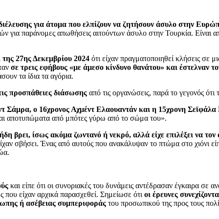
 διέλευσης για άτομα που ελπίζουν να ζητήσουν άσυλο στην Ευρώ
ών για παράνομες απωθήσεις αιτούντων άσυλο στην Τουρκία. Είναι 
 της 27ης Δεκεμβρίου 2024
ότι είχαν πραγματοποιηθεί κλήσεις σε 
ταν
σε τρεις εφήβους «με άμεσο κίνδυνο θανάτου» και έστελναν τ
ουν τα ίδια τα αγόρια.
τις προσπάθειες διάσωσης
από τις οργανώσεις, παρά το γεγονός ότι τ
ντ Σάμρα, ο 16χρονος Αχμέντ Ελαουαντάν και η 15χρονη Σεϊφάλα
αι αποτυπώματα από μπότες γύρω από το σώμα του».
ήδη βρει, ίσως ακόμα ζωντανό ή νεκρό, αλλά είχε επιλέξει να τον
ίχαν σβήσει. Ένας από αυτούς που ανακάλυψαν το πτώμα στο χιόνι είπ
ώα.
ούς
και είπε ότι οι συνοριακές του δυνάμεις αντέδρασαν έγκαιρα σε α
ς που είχαν αρχικά παρασχεθεί. Σημείωσε ότι
οι έρευνες συνεχίζοντ
ρωπης ή ασέβειας συμπεριφοράς
του προσωπικού της προς τους πολίτ