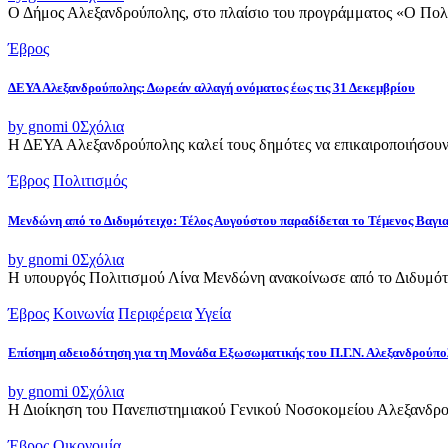
Ο Δήμος Αλεξανδρούπολης, στο πλαίσιο του προγράμματος «Ο Πολιτι
Έβρος
ΔΕΥΑ Αλεξανδρούπολης: Δωρεάν αλλαγή ονόματος έως τις 31 Δεκεμβρίου
by gnomi
0
Σχόλια
Η ΔΕΥΑ Αλεξανδρούπολης καλεί τους δημότες να επικαιροποιήσουν τ
Έβρος
Πολιτισμός
Μενδώνη από το Διδυμότειχο: Τέλος Αυγούστου παραδίδεται το Τέμενος Βαγι
by gnomi
0
Σχόλια
Η υπουργός Πολιτισμού Λίνα Μενδώνη ανακοίνωσε από το Διδυμότε
Έβρος
Κοινωνία
Περιφέρεια
Υγεία
Επίσημη αδειοδότηση για τη Μονάδα Εξωσωματικής του Π.Γ.Ν. Αλεξανδρούπο
by gnomi
0
Σχόλια
Η Διοίκηση του Πανεπιστημιακού Γενικού Νοσοκομείου Αλεξανδρού
Έβρος
Οικονομία