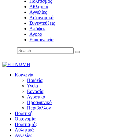
Πολιτισμός
Αθλητικά
Αγγελίες
Αστυνομικά
Συνεντεύξεις
Απόψεις
Αγορά
Επικοινωνία
Κοινωνία
Παιδεία
Υγεία
Εργασία
Αγροτικά
Προσφυγικό
Περιβάλλον
Πολιτική
Οικονομία
Πολιτισμός
Αθλητικά
Αγγελίες