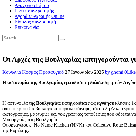
Αναγγελία Γάμου
Γίνετε συνδρομητής
Αγορά Συνδρομής Online
Είσοδος συνδρομητή
Επικοινωνία
Οι Αρχές της Βουλγαρίας κατηγορούνται 
Κοινωνία
Κόσμος
Προσφυγικό
27 Ιανουαρίου 2025
by gnomi
0
Like
Η αστυνομία της Βουλγαρίας εμπόδισε τη διάσωση τριών Αιγύ
Η αστυνομία της
Βουλγαρίας
κατηγορείται πως
αγνόησε
κλήσεις έ
από το κρύο στα βουλαγαροτουρκικά σύνορα, στα τέλη Δεκεμβρίου.
φωτογραφίες, μαρτυρίες και γεωγραφικές τοποθεσίες που φέρεται ν
Μπουργκάς, στη Βουλγαρία.
Οι οργανώσεις, No Name Kitchen (NNK) και Collettivo Rotte Balca
της Ευρώπης.