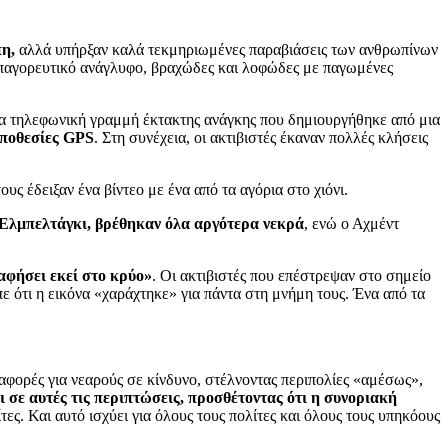
πη,
αλλά υπήρξαν καλά τεκμηριωμένες παραβιάσεις των ανθρωπίνων
απαγορευτικό ανάγλυφο, βραχώδες και λοφώδες με παγωμένες
μια τηλεφωνική γραμμή έκτακτης ανάγκης που δημιουργήθηκε από μια
οποθεσίες GPS
. Στη συνέχεια, οι ακτιβιστές έκαναν πολλές κλήσεις
ους έδειξαν ένα βίντεο με ένα από τα αγόρια στο χιόνι.
 Ελμπελτάγκι, βρέθηκαν όλα αργότερα νεκρά
, ενώ ο Αχμέντ
 αφήσει εκεί στο κρύο»
. Οι ακτιβιστές που επέστρεψαν στο σημείο
ε ότι η εικόνα «χαράχτηκε» για πάντα στη μνήμη τους. Ένα από τα
ναφορές για νεαρούς σε κίνδυνο, στέλνοντας περιπολίες «αμέσως»,
αι σε αυτές τις περιπτώσεις, προσθέτοντας ότι η συνοριακή
ες. Και αυτό ισχύει για όλους τους πολίτες και όλους τους υπηκόους