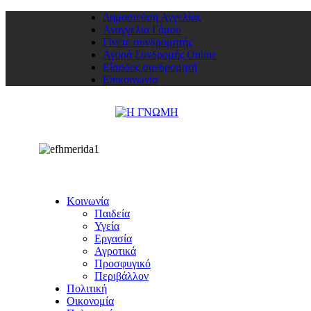
Δημοσιεύση Αγγελίας
Αναγγελία Γάμου
Γίνετε συνδρομητής
Αγορά Συνδρομής Online
Είσοδος συνδρομητή
Επικοινωνία
Κοινωνία
Παιδεία
Υγεία
Εργασία
Αγροτικά
Προσφυγικό
Περιβάλλον
Πολιτική
Οικονομία