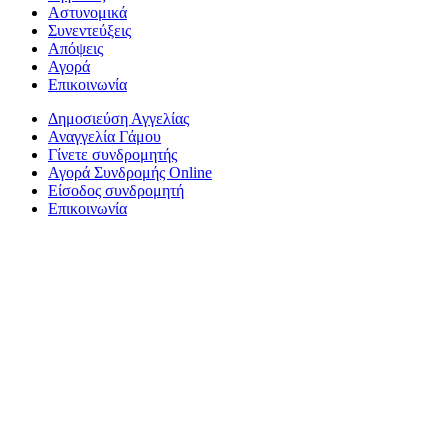
Αστυνομικά
Συνεντεύξεις
Απόψεις
Αγορά
Επικοινωνία
Δημοσιεύση Αγγελίας
Αναγγελία Γάμου
Γίνετε συνδρομητής
Αγορά Συνδρομής Online
Είσοδος συνδρομητή
Επικοινωνία