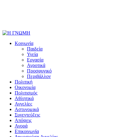
Κοινωνία
Παιδεία
Υγεία
Εργασία
Αγροτικά
Προσφυγικό
Περιβάλλον
Πολιτική
Οικονομία
Πολιτισμός
Αθλητικά
Αγγελίες
Αστυνομικά
Συνεντεύξεις
Απόψεις
Αγορά
Επικοινωνία
Δημοσιεύση Αγγελίας