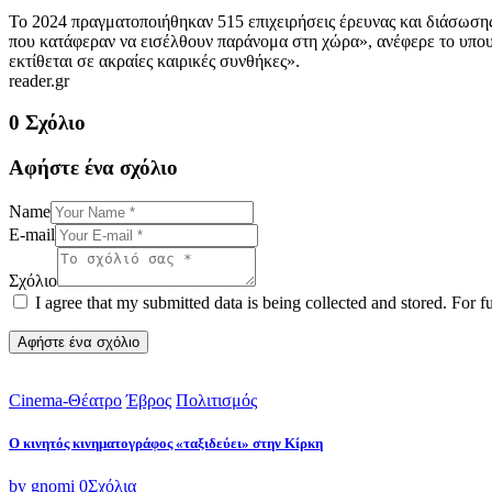
Το 2024 πραγματοποιήθηκαν 515 επιχειρήσεις έρευνας και διάσωσης
που κατάφεραν να εισέλθουν παράνομα στη χώρα», ανέφερε το υπουρ
εκτίθεται σε ακραίες καιρικές συνθήκες».
reader.gr
0 Σχόλιο
Αφήστε ένα σχόλιο
Name
E-mail
Σχόλιο
I agree that my submitted data is being collected and stored. For f
Cinema-Θέατρο
Έβρος
Πολιτισμός
Ο κινητός κινηματογράφος «ταξιδεύει» στην Κίρκη
by gnomi
0
Σχόλια