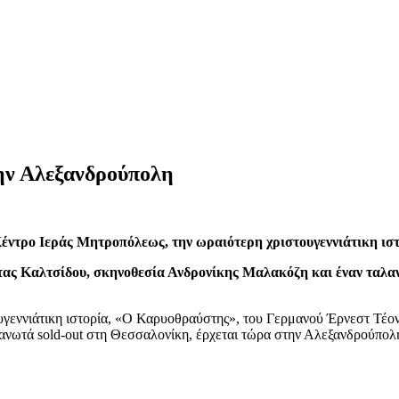
ν Αλεξανδρούπολη
έντρο Ιεράς Μητροπόλεως, την ωραιότερη χριστουγεννιάτικη ισ
ώτας Καλτσίδου, σκηνοθεσία Ανδρονίκης Μαλακόζη και έναν ταλαν
ίνες
γεννιάτικη ιστορία, «Ο Καρυοθραύστης», του Γερμανού Έρνεστ Τέον
πανωτά sold-out στη Θεσσαλονίκη, έρχεται τώρα στην Αλεξανδρούπολ