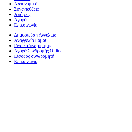
Αστυνομικά
Συνεντεύξεις
Απόψεις
Αγορά
Επικοινωνία
Δημοσιεύση Αγγελίας
Αναγγελία Γάμου
Γίνετε συνδρομητής
Αγορά Συνδρομής Online
Είσοδος συνδρομητή
Επικοινωνία