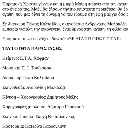
Παραμονή Χριστουγέννων και η μικρή Μαίρη παίρνει από τον αγαπημέ
στο όνειρό της. Μαζί, θα ζήσουν την πιο απίστευτη περιπέτεια, θα 
αγάπη, που μας δίνει τη δύναμη να παλεύουμε στη ζωή μας για όσα α
Σε διασκευή Γιώτας Καλτσίδου, σκηνοθεσία Ανδρονίκης Μαλακόζη κ
εμπειρία για όλη την οικογένεια, ένας ύμνος στην αγάπη, τη φιλία κ
Ετοιμαστείτε να φωνάξετε δυνατά: «ΣΕ ΑΓΑΠΩ ΟΠΩΣ ΕΙΣΑΙ!»
ΤΑΥΤΟΤΗΤΑ ΠΑΡΑΣΤΑΣΗΣ
Κείμενο: Ε.Τ.Α. Χόφμαν
Μουσική: Π. Ι. Τσαϊκόφσκι
Διασκευή: Γιώτα Καλτσίδου
Σκηνοθεσία: Ανδρονίκη Μαλακόζη
Κίνηση – Χορογραφίες: Δημήτρης Μέξης
Χορογραφίες μπαλέτου: Δήμητρα Γκουντιού
Σκηνικά: Παιδική Σκηνή Θεσσαλονίκης
Κοστούμια: Κατερίνα Καραογλάνη