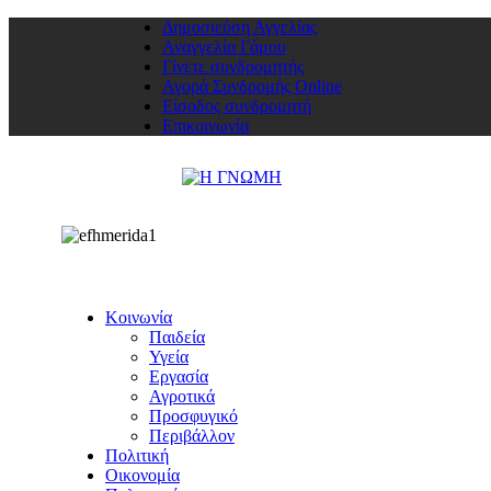
Δημοσιεύση Αγγελίας
Αναγγελία Γάμου
Γίνετε συνδρομητής
Αγορά Συνδρομής Online
Είσοδος συνδρομητή
Επικοινωνία
Κοινωνία
Παιδεία
Υγεία
Εργασία
Αγροτικά
Προσφυγικό
Περιβάλλον
Πολιτική
Οικονομία