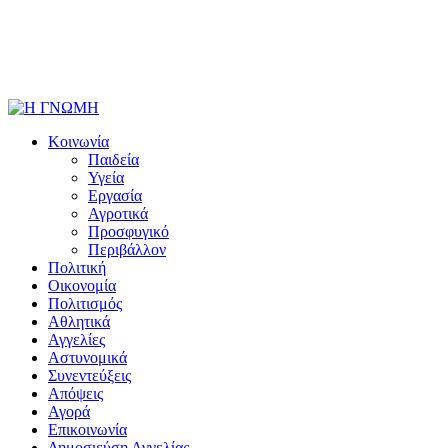
Κοινωνία
Παιδεία
Υγεία
Εργασία
Αγροτικά
Προσφυγικό
Περιβάλλον
Πολιτική
Οικονομία
Πολιτισμός
Αθλητικά
Αγγελίες
Αστυνομικά
Συνεντεύξεις
Απόψεις
Αγορά
Επικοινωνία
Δημοσιεύση Αγγελίας