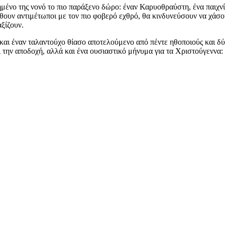
νο της νονό το πιο παράξενο δώρο: έναν Καρυοθραύστη, ένα παιχνίδι
έρθουν αντιμέτωποι με τον πιο φοβερό εχθρό, θα κινδυνεύσουν να χάσο
ξίζουν.
αι έναν ταλαντούχο θίασο αποτελούμενο από πέντε ηθοποιούς και δ
αι την αποδοχή, αλλά και ένα ουσιαστικό μήνυμα για τα Χριστούγεννα: