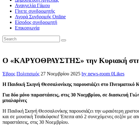
Αναγγελία Γάμου
Γίνετε συνδρομητής
Αγορά Συνδρομής Online
Είσοδος συνδρομητή
Επικοινωνία
Ο «ΚΑΡΥΟΘΡΑΥΣΤΗΣ» την Κυριακή στη
Έβρος
Πολιτισμός
27 Νοεμβρίου 2025
by news-room
0
Likes
Η Παιδική Σκηνή Θεσσαλονίκης παρουσιάζει στο Πνευματικό Κ
Για δύο μόνο παραστάσεις, στις 30 Νοεμβρίου, σε διασκευή Γι
μπαλαρ
Η Παιδική Σκηνή Θεσσαλονίκης παρουσιάζει την ωραιότερη χριστου
και σε μουσική Τσαϊκόφσκι! Έπειτα από 2 συνεχόμενες σεζόν με α
παραστάσεις, στις 30 Νοεμβρίου.