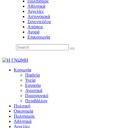
Πολιτισμός
Αθλητικά
Αγγελίες
Αστυνομικά
Συνεντεύξεις
Απόψεις
Αγορά
Επικοινωνία
Κοινωνία
Παιδεία
Υγεία
Εργασία
Αγροτικά
Προσφυγικό
Περιβάλλον
Πολιτική
Οικονομία
Πολιτισμός
Αθλητικά
Αγγελίες