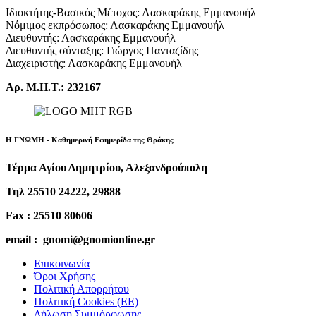
Ιδιοκτήτης-Βασικός Μέτοχος: Λασκαράκης Εμμανουήλ
Νόμιμος εκπρόσωπος: Λασκαράκης Εμμανουήλ
Διευθυντής: Λασκαράκης Εμμανουήλ
Διευθυντής σύνταξης: Γιώργος Πανταζίδης
Διαχειριστής: Λασκαράκης Εμμανουήλ
Αρ. Μ.Η.Τ.: 232167
Η ΓΝΩΜΗ - Καθημερινή Εφημερίδα της Θράκης
Τέρμα Αγίου Δημητρίου, Αλεξανδρούπολη
Τηλ 25510 24222, 29888
Fax : 25510 80606
email : gnomi@gnomionline.gr
Επικοινωνία
Όροι Χρήσης
Πολιτική Απορρήτου
Πολιτική Cookies (ΕΕ)
Δήλωση Συμμόρφωσης