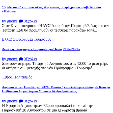
“Spiderman” και τρεις άλλες νέες ταινίες το πρόγραμμα προβολών στα
«Ηλύσια»
by gnomi
0
Σχόλια
Στον Κινηματογράφο «ΗΛΥΣΙΑ» από την Πέμπτη 6/8 έως και την
Τετάρτη 12/8 θα προβληθούν οι τέσσερις παρακάτω ταινί...
Ελλάδα
Οικονομία
Τουρισμός
Άνοιξε η πλατφόρμα «Τουρισμός για Όλους 2026-2027»
by gnomi
0
Σχόλια
Ξεκινούν σήμερα, Τετάρτη 5 Αυγούστου, στις 12:00 το μεσημέρι,
οι αιτήσεις συμμετοχής στο νέο Πρόγραμμα «Τουρισμό...
Έβρος
Πολιτισμός
Αυγουστιάτικη Πανσέληνος 2026: Μουσική και ελεύθερη είσοδος σε Κάστρο
Πυθίου και Αρχαιολογικό Μουσείο Αλεξανδρούπολης
by gnomi
0
Σχόλια
Η Εφορεία Αρχαιοτήτων Έβρου προσκαλεί το κοινό την
Παρασκευή 28 Αυγούστου σε μια ξεχωριστή βραδιά