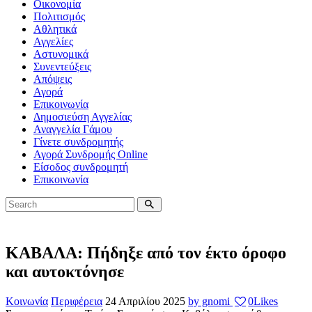
Οικονομία
Πολιτισμός
Αθλητικά
Αγγελίες
Αστυνομικά
Συνεντεύξεις
Απόψεις
Αγορά
Επικοινωνία
Δημοσιεύση Αγγελίας
Αναγγελία Γάμου
Γίνετε συνδρομητής
Αγορά Συνδρομής Online
Είσοδος συνδρομητή
Επικοινωνία
ΚΑΒΑΛΑ: Πήδηξε από τον έκτο όροφο
και αυτοκτόνησε
Κοινωνία
Περιφέρεια
24 Απριλίου 2025
by gnomi
0
Likes