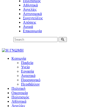
Πολιτισμός
Αθλητικά
Αγγελίες
Αστυνομικά
Συνεντεύξεις
Απόψεις
Αγορά
Επικοινωνία
Κοινωνία
Παιδεία
Υγεία
Εργασία
Αγροτικά
Προσφυγικό
Περιβάλλον
Πολιτική
Οικονομία
Πολιτισμός
Αθλητικά
Αγγελίες