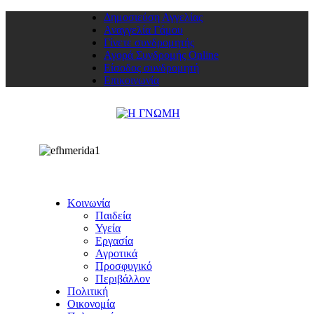
Δημοσιεύση Αγγελίας
Αναγγελία Γάμου
Γίνετε συνδρομητής
Αγορά Συνδρομής Online
Είσοδος συνδρομητή
Επικοινωνία
Κοινωνία
Παιδεία
Υγεία
Εργασία
Αγροτικά
Προσφυγικό
Περιβάλλον
Πολιτική
Οικονομία