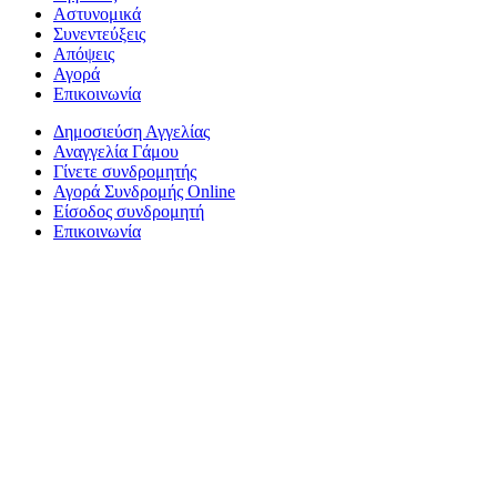
Αστυνομικά
Συνεντεύξεις
Απόψεις
Αγορά
Επικοινωνία
Δημοσιεύση Αγγελίας
Αναγγελία Γάμου
Γίνετε συνδρομητής
Αγορά Συνδρομής Online
Είσοδος συνδρομητή
Επικοινωνία