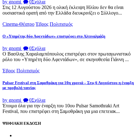
by gnomi
0
Σχόλια
Στις 12 Αυγούστου 2026 η ολική έκλειψη Ηλίου δεν θα είναι
ουσιαστικά ορατή από την Ελλάδα διευκρινίζει ο Σύλλογο...
Cinema-Θέατρο
Έβρος
Πολιτισμός
Ο «Υπηρέτης δύο Αφεντάδων» επιστρέφει στο Αλτιναλμάζη
by gnomi
0
Σχόλια
Ο Βασίλης Χαραλαμπόπουλος επιστρέφει στον πρωταγωνιστικό
ρόλο του «Υπηρέτη δύο Αφεντάδων», σε σκηνοθεσία Γιάννη ...
Έβρος
Πολιτισμός
Pulsar Festival στη Σαμοθράκη για 10η χρονιά – Στις 6 Αυγούστου η έναρξη
με προβολή ταινίας
by gnomi
0
Σχόλια
Έτοιμα όλα για την έναρξη του 10ου Pulsar Samothraki Art
Festival, που επιστρέφει στη Σαμοθράκη για μια επετειακ...
ΨΗΦΙΑΚΗ ΕΚΔΟΣΗ