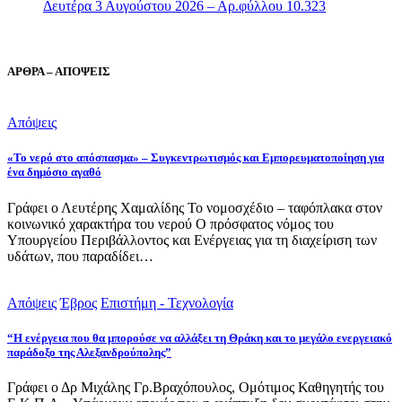
Δευτέρα 3 Αυγούστου 2026 – Αρ.φύλλου 10.323
ΑΡΘΡΑ – ΑΠΟΨΕΙΣ
Απόψεις
«Το νερό στο απόσπασμα» – Συγκεντρωτισμός και Εμπορευματοποίηση για
ένα δημόσιο αγαθό
Γράφει ο Λευτέρης Χαμαλίδης Το νομοσχέδιο – ταφόπλακα στον
κοινωνικό χαρακτήρα του νερού Ο πρόσφατος νόμος του
Υπουργείου Περιβάλλοντος και Ενέργειας για τη διαχείριση των
υδάτων, που παραδίδει…
Απόψεις
Έβρος
Επιστήμη - Τεχνολογία
“Η ενέργεια που θα μπορούσε να αλλάξει τη Θράκη και το μεγάλο ενεργειακό
παράδοξο της Αλεξανδρούπολης”
Γράφει ο Δρ Μιχάλης Γρ.Βραχόπουλος, Ομότιμος Καθηγητής του