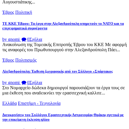
Αυγουστιάτικης...
Έβρος
Πολιτική
ΤΕ ΚΚΕ Έβρου: Τα έργα στην Αλεξανδρούπολη υπηρετούν το ΝΑΤΟ και τα
επιχειρηματικά συμφέροντα
by gnomi
0
Σχόλια
Ανακοίνωση της Τομεακής Επιτροπής Έβρου του ΚΚΕ Με αφορμή
τις αναφορές του Πρωθυπουργού στην Αλεξανδρούπολη Πάει...
Έβρος
Πολιτισμός
Αλεξανδρούπολη: Έκθεση ζωγραφικής από τον Σύλλογο «Σπάρτακος
by gnomi
0
Σχόλια
Στο Νομαρχείο δώδεκα δημιουργοί παρουσιάζουν τα έργα τους σε
μια έκθεση που αναδεικνύει την ερασιτεχνική καλλιτε...
Ελλάδα
Επιστήμη - Τεχνολογία
Διευκρινίσεις του Συλλόγου Ερασιτεχνικής Αστρονομίας Θράκης σχετικά με
την επικείμενη έκλειψη ηλίου