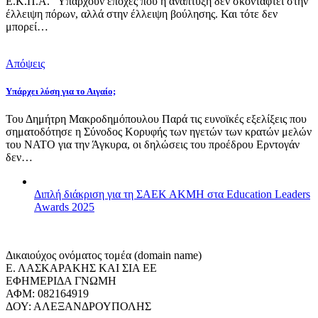
Ε.Κ.Π.Α. Υπάρχουν εποχές που η ανάπτυξη δεν σκοντάφτει στην
έλλειψη πόρων, αλλά στην έλλειψη βούλησης. Και τότε δεν
μπορεί…
Απόψεις
Υπάρχει λύση για το Αιγαίο;
Του Δημήτρη Μακροδημόπουλου Παρά τις ευνοϊκές εξελίξεις που
σηματοδότησε η Σύνοδος Κορυφής των ηγετών των κρατών μελών
του ΝΑΤΟ για την Άγκυρα, οι δηλώσεις του προέδρου Ερντογάν
δεν…
Διπλή διάκριση για τη ΣΑΕΚ ΑΚΜΗ στα Education Leaders
Awards 2025
Δικαιούχος ονόματος τομέα (domain name)
Ε. ΛΑΣΚΑΡΑΚΗΣ ΚΑΙ ΣΙΑ ΕΕ
ΕΦΗΜΕΡΙΔΑ ΓΝΩΜΗ
ΑΦΜ: 082164919
ΔΟΥ: ΑΛΕΞΑΝΔΡΟΥΠΟΛΗΣ