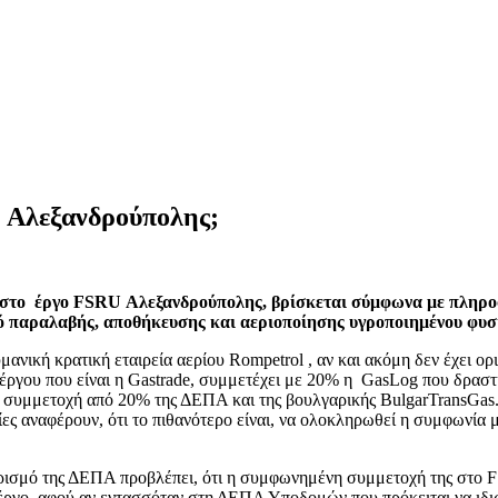
G Αλεξανδρούπολης;
ου στο έργο FSRU Αλεξανδρούπολης, βρίσκεται σύμφωνα με πληρ
μό παραλαβής, αποθήκευσης και αεριοποίησης υγροποιημένου φυσ
μανική κρατική εταιρεία αερίου Rompetrol , αν και ακόμη δεν έχει ο
 του έργου που είναι η Gastrade, συμμετέχει με 20% η GasLog που δρ
συμμετοχή από 20% της ΔΕΠΑ και της βουλγαρικής BulgarTransGas. 
ες αναφέρουν, ότι το πιθανότερο είναι, να ολοκληρωθεί η συμφωνία 
αχωρισμό της ΔΕΠΑ προβλέπει, ότι η συμφωνημένη συμμετοχή της στ
 έργο, αφού αν εντασσόταν στη ΔΕΠΑ Υποδομών που πρόκειται να ιδι