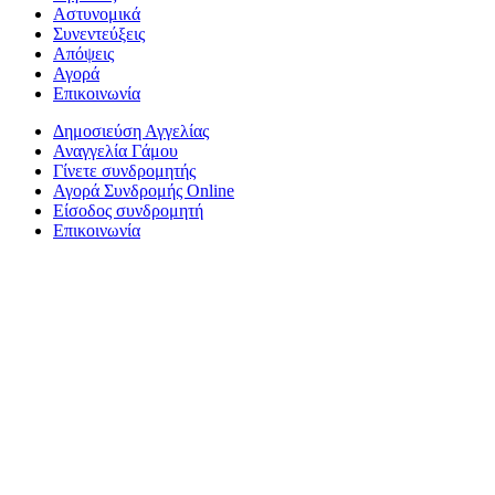
Αστυνομικά
Συνεντεύξεις
Απόψεις
Αγορά
Επικοινωνία
Δημοσιεύση Αγγελίας
Αναγγελία Γάμου
Γίνετε συνδρομητής
Αγορά Συνδρομής Online
Είσοδος συνδρομητή
Επικοινωνία