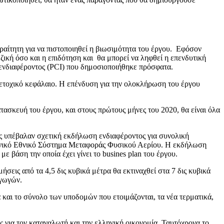
αραίτητη για να πιστοποιηθεί η βιωσιμότητα του έργου. Εφόσον
εζική όσο και η επιδότηση και θα μπορεί να ληφθεί η επενδυτική
ύ ενδιαφέροντος (PCI) που δημοσιοποιήθηκε πρόσφατα.
ετοχικό κεφάλαιο. Η επένδυση για την ολοκλήρωση του έργου
ασκευή του έργου, και στους πρώτους μήνες του 2020, θα είναι όλα
ες υπέβαλαν σχετική εκδήλωση ενδιαφέροντος για συνολική
λληνικό Εθνικό Σύστημα Μεταφοράς Φυσικού Αερίου. Η εκδήλωση
ε βάση την οποία έχει γίνει το busines plan του έργου.
ήσεις από τα 4,5 δις κυβικά μέτρα θα εκτιναχθεί στα 7 δις κυβικά
αγωγών.
 και το σύνολο των υποδομών που ετοιμάζονται, τα νέα τερματικά,
 για τον καταναλωτή και την ελληνική οικονομία. Ταυτόχρονα το