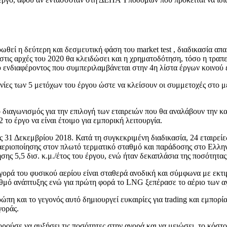
ωθεί η δεύτερη και δεσμευτική φάση του market test , διαδικασία απ
 στις αρχές του 2020 θα κλειδώσει και η χρηματοδότηση, τόσο η τραπ
κού ενδιαφέροντος που συμπεριλαμβάνεται στην 4η λίστα έργων κοινο
ίες των 5 μετόχων του έργου ώστε να κλείσουν οι συμμετοχές στο μ
διαγωνισμός για την επιλογή των εταιρειών που θα αναλάβουν την κατ
 το έργο να είναι έτοιμο για εμπορική λειτουργία.
ς 31 Δεκεμβρίου 2018. Κατά τη συγκεκριμένη διαδικασία, 24 εταιρεί
παναεριοποίησης στον πλωτό τερματικό σταθμό και παράδοσης στο Ε
ς 5,5 δισ. κ.μ./έτος του έργου, ενώ ήταν δεκαπλάσια της ποσότητας μ
αγορά του φυσικού αερίου είναι σταθερά ανοδική και σύμφωνα με εκτιμ
υθμό ανάπτυξης ενώ για πρώτη φορά το LNG ξεπέρασε το αέριο των 
 και το γεγονός αυτό δημιουργεί ευκαιρίες για trading και εμπορία
γοράς.
ούσε να αυξήσει τις ποσότητες στην αγορά και να μειώσει το κόστος