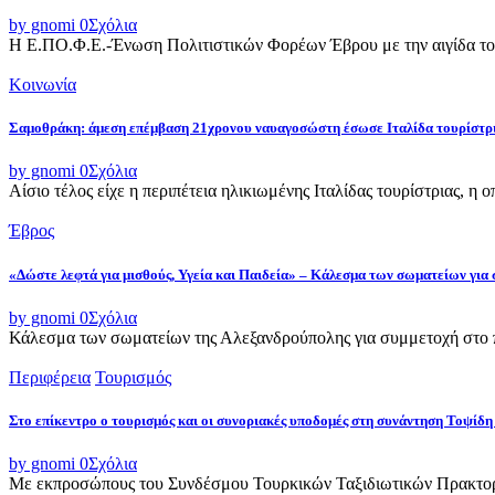
by gnomi
0
Σχόλια
Η Ε.ΠΟ.Φ.Ε.-Ένωση Πολιτιστικών Φορέων Έβρου με την αιγίδα του
Κοινωνία
Σαμοθράκη: άμεση επέμβαση 21χρονου ναυαγοσώστη έσωσε Ιταλίδα τουρίστρ
by gnomi
0
Σχόλια
Αίσιο τέλος είχε η περιπέτεια ηλικιωμένης Ιταλίδας τουρίστριας, η 
Έβρος
«Δώστε λεφτά για μισθούς, Υγεία και Παιδεία» – Κάλεσμα των σωματείων για
by gnomi
0
Σχόλια
Κάλεσμα των σωματείων της Αλεξανδρούπολης για συμμετοχή στο π
Περιφέρεια
Τουρισμός
Στο επίκεντρο ο τουρισμός και οι συνοριακές υποδομές στη συνάντηση Τοψ
by gnomi
0
Σχόλια
Με εκπροσώπους του Συνδέσμου Τουρκικών Ταξιδιωτικών Πρακτορε