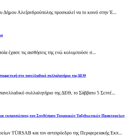
 Δήμου Αλεξανδρούπολης προσκαλεί να το κοινό στην Έ...
ια
οποία έχασε τις αισθήσεις της ενώ κολυμπούσε σ...
 συμμετοχή στο πανελλαδικό συλλαλητήριο της ΔΕΘ
ανελλαδικό συλλαλητήριο της ΔΕΘ, το Σάββατο 5 Σεπτέ...
ίδη με εκπροσώπους του Συνδέσμου Τουρκικών Ταξιδιωτικών Πρακτορείων
ίων TÜRSAB και τον αντιπρόεδρο της Περιφερειακής Εκπ...