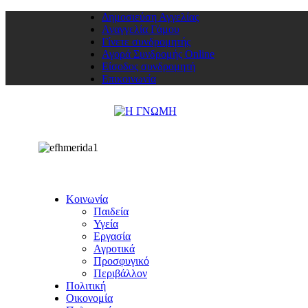
Δημοσιεύση Αγγελίας
Αναγγελία Γάμου
Γίνετε συνδρομητής
Αγορά Συνδρομής Online
Είσοδος συνδρομητή
Επικοινωνία
Κοινωνία
Παιδεία
Υγεία
Εργασία
Αγροτικά
Προσφυγικό
Περιβάλλον
Πολιτική
Οικονομία