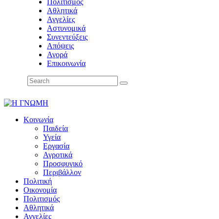
Πολιτισμός
Αθλητικά
Αγγελίες
Αστυνομικά
Συνεντεύξεις
Απόψεις
Αγορά
Επικοινωνία
Κοινωνία
Παιδεία
Υγεία
Εργασία
Αγροτικά
Προσφυγικό
Περιβάλλον
Πολιτική
Οικονομία
Πολιτισμός
Αθλητικά
Αγγελίες