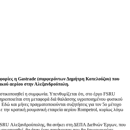
οφορίες η Gastrade (συμφερόντων Δημήτρη Κοπελούζου) που
ικού αερίου στην Αλεξανδρούπολη.
ριστικοποιηθεί η συμφωνία. Υπενθυμίζεται ότι, στο έργο FSRU
αστηριοποιείται στη μεταφορά διά θαλάσσης υγροποιημένου φυσικού
Εδώ και μήνες πραγματοποιούνται συζητήσεις για τον 5ο μέτοχο
με την κρατική ρουμανική εταιρεία αερίου Rompetrol, κυρίως λόγω
ο FSRU Αλεξανδρούπολης, θα ανήκει στη ΔΕΠΑ Διεθνών Έργων, που
ωτικοποιηθεί, θα ήταν ένας παράγοντας που θα δημιουργούσε