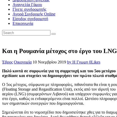
Αναγγελία Γάμου
Γίνετε συνδρομητής
Αγορά Συνδρομής Online
Είσοδος συνδρομητή
Επικοινωνία
Και η Ρουμανία μέτοχος στο έργο του LN
Έβρος
Οικονομία
10 Νοεμβρίου 2019
by Η Γνωμη
0
Likes
Πολύ κοντά σε συμφωνία για τη συμμετοχή και του 5ου μετόχ
σχεδίασε και στοχεύει να δημιουργήσει τον πρώτο πλωτό σταθ
Ο 5ος μέτοχος, σύμφωνα με πληροφορίες, πιθανότατα θα είναι η ρου
(Floating Storage and Regasification Unit), εκτός από τον ιδρυτή
αερίου (LNG) (συμφερόντων Λιβανού) και υπάρχουν συμφωνίες για 
στο έργο, καθώς οι ενδιαφερόμενοι είναι πολλοί. Ωστόσο πληροφορί
των σημαντικών συνεργιών που δημιουργούνται.
Σημειώνεται ότι το νομοσχέδιο που δημοσιεύτηκε χθες για το δι
θα παραμείνει στο Δημόσιο. Αυτό θεωρήθηκε θετική εξέλιξη για το