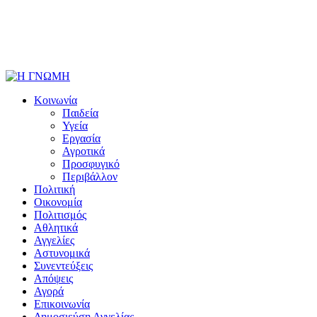
Κοινωνία
Παιδεία
Υγεία
Εργασία
Αγροτικά
Προσφυγικό
Περιβάλλον
Πολιτική
Οικονομία
Πολιτισμός
Αθλητικά
Αγγελίες
Αστυνομικά
Συνεντεύξεις
Απόψεις
Αγορά
Επικοινωνία
Δημοσιεύση Αγγελίας