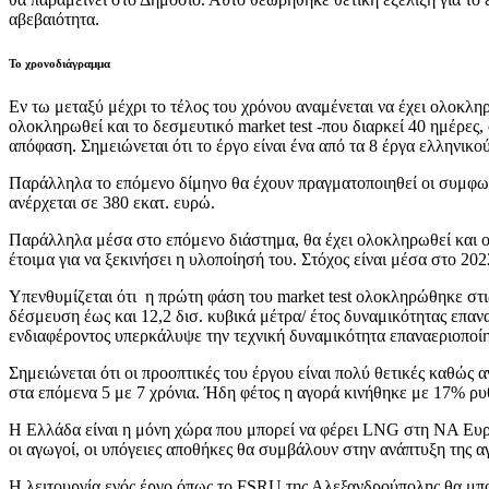
αβεβαιότητα.
Το χρονοδιάγραμμα
Εν τω μεταξύ μέχρι το τέλος του χρόνου αναμένεται να έχει ολοκληρ
ολοκληρωθεί και το δεσμευτικό market test -που διαρκεί 40 ημέρες,
απόφαση. Σημειώνεται ότι το έργο είναι ένα από τα 8 έργα ελληνι
Παράλληλα το επόμενο δίμηνο θα έχουν πραγματοποιηθεί οι συμφων
ανέρχεται σε 380 εκατ. ευρώ.
Παράλληλα μέσα στο επόμενο διάστημα, θα έχει ολοκληρωθεί και ο 
έτοιμα για να ξεκινήσει η υλοποίησή του. Στόχος είναι μέσα στο 2022
Υπενθυμίζεται ότι η πρώτη φάση του market test ολοκληρώθηκε στι
δέσμευση έως και 12,2 δισ. κυβικά μέτρα/ έτος δυναμικότητας ε
ενδιαφέροντος υπερκάλυψε την τεχνική δυναμικότητα επαναεριοποίηση
Σημειώνεται ότι οι προοπτικές του έργου είναι πολύ θετικές καθώς 
στα επόμενα 5 με 7 χρόνια. Ήδη φέτος η αγορά κινήθηκε με 17% ρ
Η Ελλάδα είναι η μόνη χώρα που μπορεί να φέρει LNG στη ΝΑ Ευρώπη
οι αγωγοί, οι υπόγειες αποθήκες θα συμβάλουν στην ανάπτυξη της α
Η λειτουργία ενός έργο όπως το FSRU της Αλεξανδρούπολης θα μπορ