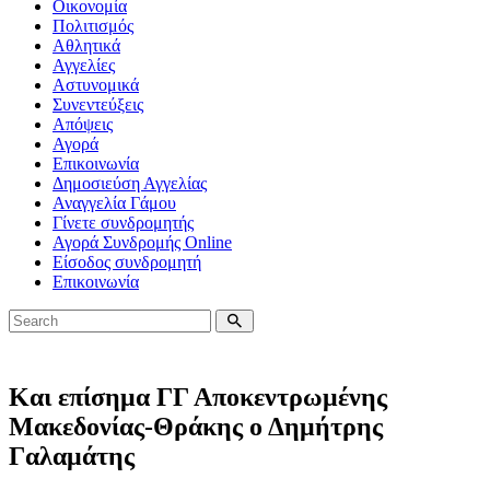
Οικονομία
Πολιτισμός
Αθλητικά
Αγγελίες
Αστυνομικά
Συνεντεύξεις
Απόψεις
Αγορά
Επικοινωνία
Δημοσιεύση Αγγελίας
Αναγγελία Γάμου
Γίνετε συνδρομητής
Αγορά Συνδρομής Online
Είσοδος συνδρομητή
Επικοινωνία
Και επίσημα ΓΓ Αποκεντρωμένης
Μακεδονίας-Θράκης ο Δημήτρης
Γαλαμάτης