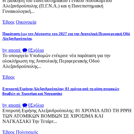
Η Διοίκηση του Πανεπιστημιακού Γενικού Νοσοκομείου
Αλεξανδρούπολης (Π.Γ.Ν.Α.) και η Πανεπιστημιακή
Γυναικολογική...
Έβρος
Οικονομία
Παράταση έως τον Αύγουστο του 2027 για την Ανατολική Περιφερειακή Οδό
Αλεξανδρούπολης
by gnomi
0
Σχόλια
Το υπουργείο Υποδομών ενέκρινε νέα παράταση για την
ολοκλήρωση της Ανατολικής Περιφερειακής Οδού
Αλεξανδρούπολης...
Έβρος
Επιτροπή Ειρήνης Αλεξανδρούπολης: 81 χρόνια από τη ρίψη ατομικών
βομβών σε Χιροσίμα και Ναγκασάκι
by gnomi
0
Σχόλια
Επιτροπή Ειρήνης Αλεξανδρούπολης: 81 ΧΡΟΝΙΑ ΑΠΟ ΤΗ ΡΙΨΗ
ΤΩΝ ΑΤΟΜΙΚΩΝ ΒΟΜΒΩΝ ΣΕ ΧΙΡΟΣΙΜΑ ΚΑΙ
ΝΑΓΚΑΣΑΚΙ Την Τετάρτ...
Έβρος
Πολιτισμός