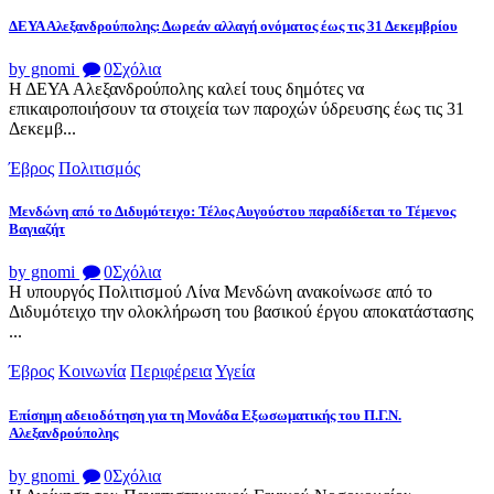
ΔΕΥΑ Αλεξανδρούπολης: Δωρεάν αλλαγή ονόματος έως τις 31 Δεκεμβρίου
by gnomi
0
Σχόλια
Η ΔΕΥΑ Αλεξανδρούπολης καλεί τους δημότες να
επικαιροποιήσουν τα στοιχεία των παροχών ύδρευσης έως τις 31
Δεκεμβ...
Έβρος
Πολιτισμός
Μενδώνη από το Διδυμότειχο: Τέλος Αυγούστου παραδίδεται το Τέμενος
Βαγιαζήτ
by gnomi
0
Σχόλια
Η υπουργός Πολιτισμού Λίνα Μενδώνη ανακοίνωσε από το
Διδυμότειχο την ολοκλήρωση του βασικού έργου αποκατάστασης
...
Έβρος
Κοινωνία
Περιφέρεια
Υγεία
Επίσημη αδειοδότηση για τη Μονάδα Εξωσωματικής του Π.Γ.Ν.
Αλεξανδρούπολης
by gnomi
0
Σχόλια