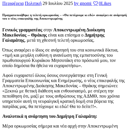
Περιφέρεια
Πολιτική
29 Ιουλίου 2025
by gnomi
0
Likes
Πραγματοποιήθηκε η τελετή ορκωμοσίας – «Θα πετύχουμε κι εδώ» αναφέρει σε ανάρτησή
του ο νέος επικεφαλής της Αποκεντρωμένης
Γενικός γραμματέας
στην
Αποκεντρωμένη Διοίκηση
Μακεδονίας – Θράκης
είναι και επίσημα ο
Δημήτρης
Γαλαμάτης
, μετά τη χθεσινή τελετή ορκωμοσίας.
Όπως αναφέρει ο ίδιος σε ανάρτησή του στα κοινωνικά δίκτυα,
«τιμή και μεγάλη ευθύνη η ανανέωση της εμπιστοσύνης του
πρωθυπουργού Κυριάκου Μητσοτάκη στο πρόσωπό μου, τον
οποίο δημόσια θα ήθελα να ευχαριστήσω».
Αφού ευχαριστεί όλους όσους συνεργάστηκε στη Γενική
Γραμματεία Επικοινωνίας και Ενημέρωσης, ο νέος επικεφαλής της
Αποκεντρωμένης Διοίκησης Μακεδονίας – Θράκης σημειώνει:
«Ξεκινώ με θετική διάθεση και ενθουσιασμό, με στέρεη την
πεποίθηση ότι, μαζί με τους ανθρώπους της ΑΔΜΘ, που χρόνια
υπηρετούν αυτή τη νευραλγική κρατική δομή στα βόρεια της
πατρίδας μας, θα πετύχουμε κι εδώ! Θα το δείτε!!».
Αναλυτικά η ανάρτηση του Δημήτρη Γαλαμάτη:
Μέρα ορκωμοσίας σήμερα και νέα αρχή στην Αποκεντρωμένη