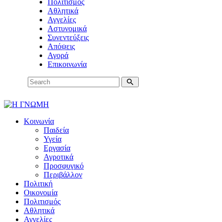
Πολιτισμός
Αθλητικά
Αγγελίες
Αστυνομικά
Συνεντεύξεις
Απόψεις
Αγορά
Επικοινωνία
Κοινωνία
Παιδεία
Υγεία
Εργασία
Αγροτικά
Προσφυγικό
Περιβάλλον
Πολιτική
Οικονομία
Πολιτισμός
Αθλητικά
Αγγελίες