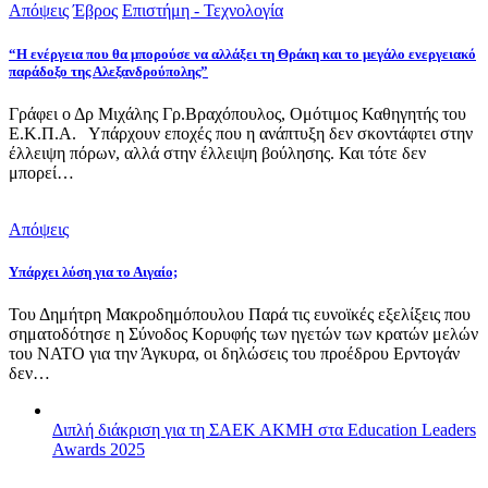
Απόψεις
Έβρος
Επιστήμη - Τεχνολογία
“Η ενέργεια που θα μπορούσε να αλλάξει τη Θράκη και το μεγάλο ενεργειακό
παράδοξο της Αλεξανδρούπολης”
Γράφει ο Δρ Μιχάλης Γρ.Βραχόπουλος, Ομότιμος Καθηγητής του
Ε.Κ.Π.Α. Υπάρχουν εποχές που η ανάπτυξη δεν σκοντάφτει στην
έλλειψη πόρων, αλλά στην έλλειψη βούλησης. Και τότε δεν
μπορεί…
Απόψεις
Υπάρχει λύση για το Αιγαίο;
Του Δημήτρη Μακροδημόπουλου Παρά τις ευνοϊκές εξελίξεις που
σηματοδότησε η Σύνοδος Κορυφής των ηγετών των κρατών μελών
του ΝΑΤΟ για την Άγκυρα, οι δηλώσεις του προέδρου Ερντογάν
δεν…
Διπλή διάκριση για τη ΣΑΕΚ ΑΚΜΗ στα Education Leaders
Awards 2025