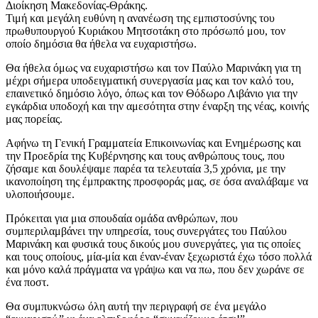
Διοίκηση Μακεδονίας-Θράκης.
Τιμή και μεγάλη ευθύνη η ανανέωση της εμπιστοσύνης του
πρωθυπουργού Κυριάκου Μητσοτάκη στο πρόσωπό μου, τον
οποίο δημόσια θα ήθελα να ευχαριστήσω.
Θα ήθελα όμως να ευχαριστήσω και τον Παύλο Μαρινάκη για τη
μέχρι σήμερα υποδειγματική συνεργασία μας και τον καλό του,
επαινετικό δημόσιο λόγο, όπως και τον Θόδωρο Λιβάνιο για την
εγκάρδια υποδοχή και την αμεσότητα στην έναρξη της νέας, κοινής
μας πορείας.
Αφήνω τη Γενική Γραμματεία Επικοινωνίας και Ενημέρωσης και
την Προεδρία της Κυβέρνησης και τους ανθρώπους τους, που
ζήσαμε και δουλέψαμε παρέα τα τελευταία 3,5 χρόνια, με την
ικανοποίηση της έμπρακτης προσφοράς μας, σε όσα αναλάβαμε να
υλοποιήσουμε.
Πρόκειται για μια σπουδαία ομάδα ανθρώπων, που
συμπεριλαμβάνει την υπηρεσία, τους συνεργάτες του Παύλου
Μαρινάκη και φυσικά τους δικούς μου συνεργάτες, για τις οποίες
και τους οποίους, μία-μία και έναν-έναν ξεχωριστά έχω τόσο πολλά
και μόνο καλά πράγματα να γράψω και να πω, που δεν χωράνε σε
ένα ποστ.
Θα συμπυκνώσω όλη αυτή την περιγραφή σε ένα μεγάλο