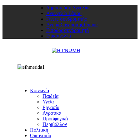
Δημοσιεύση Αγγελίας
Αναγγελία Γάμου
Γίνετε συνδρομητής
Αγορά Συνδρομής Online
Είσοδος συνδρομητή
Επικοινωνία
Κοινωνία
Παιδεία
Υγεία
Εργασία
Αγροτικά
Προσφυγικό
Περιβάλλον
Πολιτική
Οικονομία