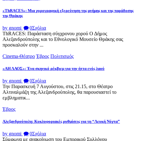
«ThRACES»: Μια χορογραφική εξερεύνηση της μνήμης και της παράδοσης
της Θράκης
by gnomi
0
Σχόλια
ThRACES: Παράσταση σύγχρονου χορού Ο Δήμος
Αλεξανδρούπολης και το Εθνολογικό Μουσείο Θράκης σας
προσκαλούν στην ...
Cinema-Θέατρο
Έβρος
Πολιτισμός
«ΑΗ ΛΑΟΣ»: Ένα σκηνικό ρέκβιεμ για την ήττα ενός λαού
by gnomi
0
Σχόλια
Την Παρασκευή 7 Αυγούστου, στις 21.15, στο Θέατρο
Αλτιναλμάζη της Αλεξανδρούπολης, θα παρουσιαστεί το
εμβληματικ...
Έβρος
Αλεξανδρούπολη: Κυκλοφοριακές ρυθμίσεις για τη “Λευκή Νύχτα”
by gnomi
0
Σχόλια
Σύμφωνα με ανακοίνωση του Εμπορικού Συλλόγου