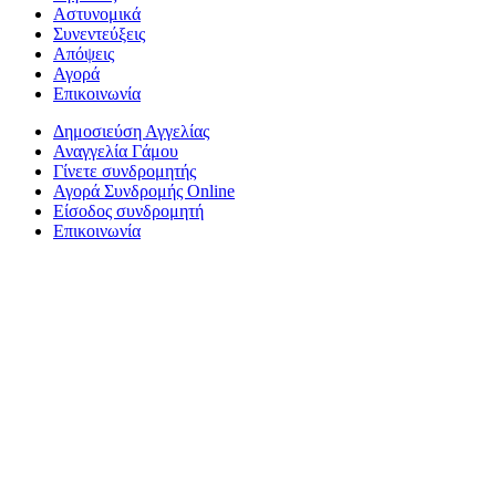
Αστυνομικά
Συνεντεύξεις
Απόψεις
Αγορά
Επικοινωνία
Δημοσιεύση Αγγελίας
Αναγγελία Γάμου
Γίνετε συνδρομητής
Αγορά Συνδρομής Online
Είσοδος συνδρομητή
Επικοινωνία