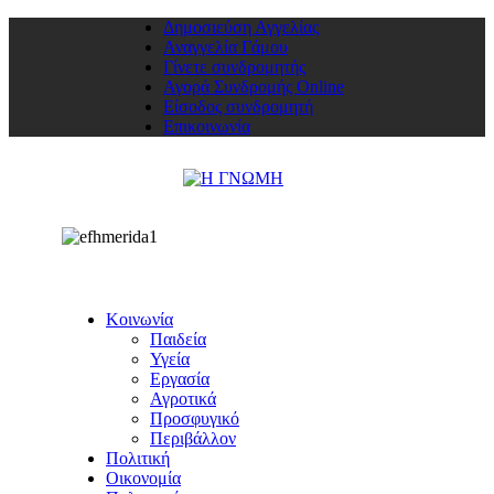
Δημοσιεύση Αγγελίας
Αναγγελία Γάμου
Γίνετε συνδρομητής
Αγορά Συνδρομής Online
Είσοδος συνδρομητή
Επικοινωνία
Κοινωνία
Παιδεία
Υγεία
Εργασία
Αγροτικά
Προσφυγικό
Περιβάλλον
Πολιτική
Οικονομία