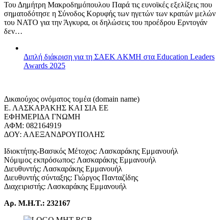
Του Δημήτρη Μακροδημόπουλου Παρά τις ευνοϊκές εξελίξεις που
σηματοδότησε η Σύνοδος Κορυφής των ηγετών των κρατών μελών
του ΝΑΤΟ για την Άγκυρα, οι δηλώσεις του προέδρου Ερντογάν
δεν…
Διπλή διάκριση για τη ΣΑΕΚ ΑΚΜΗ στα Education Leaders
Awards 2025
Δικαιούχος ονόματος τομέα (domain name)
Ε. ΛΑΣΚΑΡΑΚΗΣ ΚΑΙ ΣΙΑ ΕΕ
ΕΦΗΜΕΡΙΔΑ ΓΝΩΜΗ
ΑΦΜ: 082164919
ΔΟΥ: ΑΛΕΞΑΝΔΡΟΥΠΟΛΗΣ
Ιδιοκτήτης-Βασικός Μέτοχος: Λασκαράκης Εμμανουήλ
Νόμιμος εκπρόσωπος: Λασκαράκης Εμμανουήλ
Διευθυντής: Λασκαράκης Εμμανουήλ
Διευθυντής σύνταξης: Γιώργος Πανταζίδης
Διαχειριστής: Λασκαράκης Εμμανουήλ
Αρ. Μ.Η.Τ.: 232167