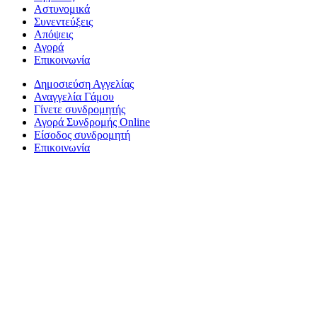
Αστυνομικά
Συνεντεύξεις
Απόψεις
Αγορά
Επικοινωνία
Δημοσιεύση Αγγελίας
Αναγγελία Γάμου
Γίνετε συνδρομητής
Αγορά Συνδρομής Online
Είσοδος συνδρομητή
Επικοινωνία