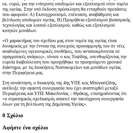
εκ. ευρώ, για την ενίσχυση υποδομών και εξοπλισμού στον τομέα
της υγείας. Στην υπό έκδοση πρόσκληση θα ενταχθούν προτάσεις
που αφορούν: Α) Εκσυγχρονισμό, επέκταση, αναβάθμιση και
βελτίωση υποδομών υγείας. Β) Προμήθεια εξοπλισμού βιοϊατρικής
τεχνολογίας και λοιπού εξοπλισμού, καθώς και εξοπλισμού
κινητών μονάδων.
«Ο χαρακτήρας του σχεδίου μας στον τομέα της υγείας είναι
δυναμικός με την έννοια της συνεχούς προσαρμογής του σε νέες
αναδυόμενες υγειονομικές συνθήκες, που ανταποκρίνονται σε
πραγματικές ανάγκες», τόνισε ο κος Τοψίδης, υπενθυμίζοντας την
ευρεία διαβούλευση που προηγήθηκε το προηγούμενο χρονικό
διάστημα, με τις διοικήσεις Νοσοκομείων και μονάδων υγείας
στην Περιφέρεια μας.
Στη συνάντηση, ο διοικητής της 4ης ΥΠΕ κος Μπογιατζίδης,
ανέδειξε την αγαστή συνεργασία που έχει αναπτυχθεί μεταξύ
Περιφέρειας και ΥΠΕ Μακεδονίας – Θράκης, επισημαίνοντας ότι
«ο στρατηγικός σχεδιασμός απαιτεί την ταυτόχρονη συνεργασία
όλων για τη βελτίωση της Δημόσιας Υγείας».
0 Σχόλιο
Αφήστε ένα σχόλιο