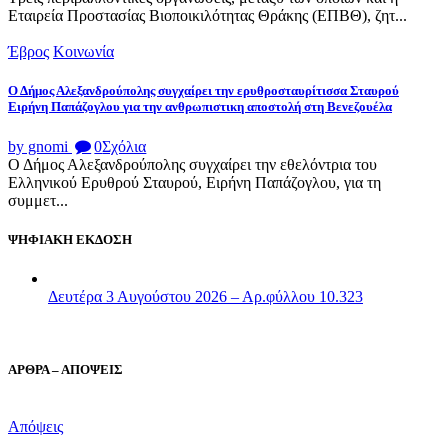
Εταιρεία Προστασίας Βιοποικιλότητας Θράκης (ΕΠΒΘ), ζητ...
Έβρος
Κοινωνία
Ο Δήμος Αλεξανδρούπολης συγχαίρει την ερυθροσταυρίτισσα Σταυρού
Ειρήνη Παπάζογλου για την ανθρωπιστικη αποστολή στη Βενεζουέλα
by gnomi
0
Σχόλια
Ο Δήμος Αλεξανδρούπολης συγχαίρει την εθελόντρια του
Ελληνικού Ερυθρού Σταυρού, Ειρήνη Παπάζογλου, για τη
συμμετ...
ΨΗΦΙΑΚΗ ΕΚΔΟΣΗ
Δευτέρα 3 Αυγούστου 2026 – Αρ.φύλλου 10.323
ΑΡΘΡΑ – ΑΠΟΨΕΙΣ
Απόψεις