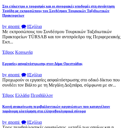
Στο επίκεντρο ο τουρισμός και οι συνοριακές υποδομές στη συνάντηση
Τοψίδη με εκπροσώπους του Συνδέσμου Τουρκικών Ταξιδιωτικών
Πρακτορείων
by gnomi
0
Σχόλια
Με εκπροσώπους του Συνδέσμου Τουρκικών Ταξιδιωτικών
Πρακτορείων TÜRSAB και τον αντιπρόεδρο της Περιφερειακής
Εκπ...
Έβρος
Κοινωνία
Εργασίες ασφαλτόστρωσης στον Δήμο Ορεστιάδας
by gnomi
0
Σχόλια
Προχωρούν οι εργασίες ασφαλτόστρωσης στο οδικό δίκτυο που
συνδέει τον Βάλτο με τη Μεγάλη Δοξιπάρα, σύμφωνα με αν...
Έβρος
Ελλάδα
Περιβάλλον
Κοινή ανακοίνωση περιβαλλοντικών οργανώσεων που καταγγέλουν
παράνομη υλοτόμηση στα ελληνοβουλγαρικά σύνορα
by gnomi
0
Σχόλια
Τρεις περιβαλλοντικές οργανώσεις, μεταξύ των οποίων και η