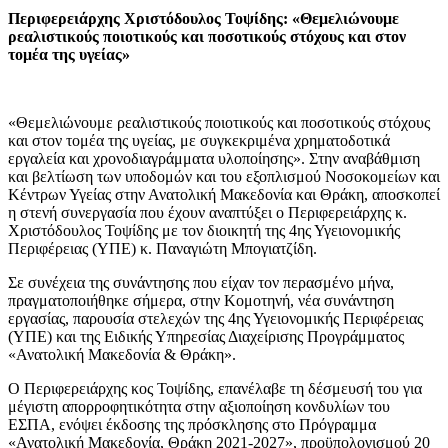
Περιφερειάρχης Χριστόδουλος Τοψίδης: «Θεμελιώνουμε
ρεαλιστικούς ποιοτικούς και ποσοτικούς στόχους και στον
τομέα της υγείας»
«Θεμελιώνουμε ρεαλιστικούς ποιοτικούς και ποσοτικούς στόχους
και στον τομέα της υγείας, με συγκεκριμένα χρηματοδοτικά
εργαλεία και χρονοδιαγράμματα υλοποίησης». Στην αναβάθμιση
και βελτίωση των υποδομών και του εξοπλισμού Νοσοκομείων και
Κέντρων Υγείας στην Ανατολική Μακεδονία και Θράκη, αποσκοπεί
η στενή συνεργασία που έχουν αναπτύξει ο Περιφερειάρχης κ.
Χριστόδουλος Τοψίδης με τον διοικητή της 4ης Υγειονομικής
Περιφέρειας (ΥΠΕ) κ. Παναγιώτη Μπογιατζίδη.
Σε συνέχεια της συνάντησης που είχαν τον περασμένο μήνα,
πραγματοποιήθηκε σήμερα, στην Κομοτηνή, νέα συνάντηση
εργασίας, παρουσία στελεχών της 4ης Υγειονομικής Περιφέρειας
(ΥΠΕ) και της Ειδικής Υπηρεσίας Διαχείρισης Προγράμματος
«Ανατολική Μακεδονία & Θράκη».
Ο Περιφερειάρχης κος Τοψίδης, επανέλαβε τη δέσμευσή του για
μέγιστη απορροφητικότητα στην αξιοποίηση κονδυλίων του
ΕΣΠΑ, ενόψει έκδοσης της πρόσκλησης στο Πρόγραμμα
«Ανατολική Μακεδονία, Θράκη 2021-2027», προϋπολογισμού 20