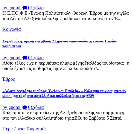
by gnomi
0
Σχόλια
Η Ε.ΠΟ.Φ.Ε.-Ένωση Πολιτιστικών Φορέων Έβρου με την αιγίδα
του Δήμου Αλεξανδρούπολης προσκαλεί να το κοινό στην Έ...
Κοινωνία
Σαμοθράκη: άμεση επέμβαση 21χρονου ναυαγοσώστη έσωσε Ιταλίδα
τουρίστρια
by gnomi
0
Σχόλια
Αίσιο τέλος είχε η περιπέτεια ηλικιωμένης Ιταλίδας τουρίστριας, η
οποία έχασε τις αισθήσεις της ενώ κολυμπούσε σ...
Έβρος
«Δώστε λεφτά για μισθούς, Υγεία και Παιδεία» – Κάλεσμα των σωματείων
για συμμετοχή στο πανελλαδικό συλλαλητήριο της ΔΕΘ
by gnomi
0
Σχόλια
Κάλεσμα των σωματείων της Αλεξανδρούπολης για συμμετοχή
στο πανελλαδικό συλλαλητήριο της ΔΕΘ, το Σάββατο 5 Σεπτέ...
Περιφέρεια
Τουρισμός