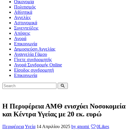
Οικονομία
Πολιτισμός
Αθλητικά
Αγγελίες
Αστυνομικά
Συνεντεύξεις
Απόψεις
Αγορά
Επικοινωνία
Δημοσιεύση Αγγελίας
Αναγγελία Γάμου
Γίνετε συνδρομητής
Αγορά Συνδρομής Online
Είσοδος συνδρομητή
Επικοινωνία
Η Περιφέρεια ΑΜΘ ενισχύει Νοσοκομεία
και Κέντρα Υγείας με 20 εκ. ευρώ
Περιφέρεια
Υγεία
14 Απριλίου 2025
by gnomi
0
Likes