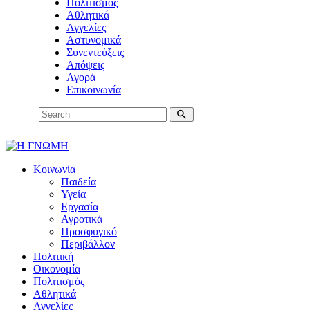
Πολιτισμός
Αθλητικά
Αγγελίες
Αστυνομικά
Συνεντεύξεις
Απόψεις
Αγορά
Επικοινωνία
Κοινωνία
Παιδεία
Υγεία
Εργασία
Αγροτικά
Προσφυγικό
Περιβάλλον
Πολιτική
Οικονομία
Πολιτισμός
Αθλητικά
Αγγελίες