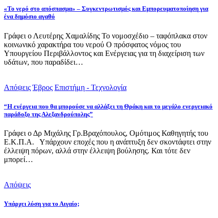
«Το νερό στο απόσπασμα» – Συγκεντρωτισμός και Εμπορευματοποίηση για
ένα δημόσιο αγαθό
Γράφει ο Λευτέρης Χαμαλίδης Το νομοσχέδιο – ταφόπλακα στον
κοινωνικό χαρακτήρα του νερού Ο πρόσφατος νόμος του
Υπουργείου Περιβάλλοντος και Ενέργειας για τη διαχείριση των
υδάτων, που παραδίδει…
Απόψεις
Έβρος
Επιστήμη - Τεχνολογία
“Η ενέργεια που θα μπορούσε να αλλάξει τη Θράκη και το μεγάλο ενεργειακό
παράδοξο της Αλεξανδρούπολης”
Γράφει ο Δρ Μιχάλης Γρ.Βραχόπουλος, Ομότιμος Καθηγητής του
Ε.Κ.Π.Α. Υπάρχουν εποχές που η ανάπτυξη δεν σκοντάφτει στην
έλλειψη πόρων, αλλά στην έλλειψη βούλησης. Και τότε δεν
μπορεί…
Απόψεις
Υπάρχει λύση για το Αιγαίο;