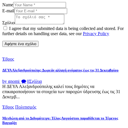
Name
E-mail
Σχόλιο
I agree that my submitted data is being collected and stored. For
further details on handling user data, see our
Privacy Policy
Έβρος
ΔΕΥΑ Αλεξανδρούπολης: Δωρεάν αλλαγή ονόματος έως τις 31 Δεκεμβρίου
by gnomi
0
Σχόλια
Η ΔΕΥΑ Αλεξανδρούπολης καλεί τους δημότες να
επικαιροποιήσουν τα στοιχεία των παροχών ύδρευσης έως τις 31
Δεκεμβ...
Έβρος
Πολιτισμός
Μενδώνη από το Διδυμότειχο: Τέλος Αυγούστου παραδίδεται το Τέμενος
Βαγιαζήτ