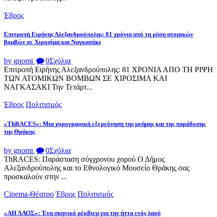
Έβρος
Επιτροπή Ειρήνης Αλεξανδρούπολης: 81 χρόνια από τη ρίψη ατομικών
βομβών σε Χιροσίμα και Ναγκασάκι
by gnomi
0
Σχόλια
Επιτροπή Ειρήνης Αλεξανδρούπολης: 81 ΧΡΟΝΙΑ ΑΠΟ ΤΗ ΡΙΨΗ
ΤΩΝ ΑΤΟΜΙΚΩΝ ΒΟΜΒΩΝ ΣΕ ΧΙΡΟΣΙΜΑ ΚΑΙ
ΝΑΓΚΑΣΑΚΙ Την Τετάρτ...
Έβρος
Πολιτισμός
«ThRACES»: Μια χορογραφική εξερεύνηση της μνήμης και της παράδοσης
της Θράκης
by gnomi
0
Σχόλια
ThRACES: Παράσταση σύγχρονου χορού Ο Δήμος
Αλεξανδρούπολης και το Εθνολογικό Μουσείο Θράκης σας
προσκαλούν στην ...
Cinema-Θέατρο
Έβρος
Πολιτισμός
«ΑΗ ΛΑΟΣ»: Ένα σκηνικό ρέκβιεμ για την ήττα ενός λαού