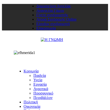
Δημοσιεύση Αγγελίας
Αναγγελία Γάμου
Γίνετε συνδρομητής
Αγορά Συνδρομής Online
Είσοδος συνδρομητή
Επικοινωνία
Κοινωνία
Παιδεία
Υγεία
Εργασία
Αγροτικά
Προσφυγικό
Περιβάλλον
Πολιτική
Οικονομία