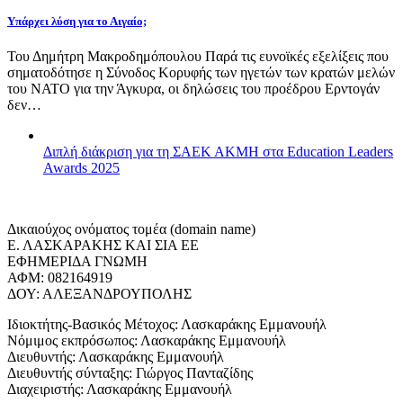
Υπάρχει λύση για το Αιγαίο;
Του Δημήτρη Μακροδημόπουλου Παρά τις ευνοϊκές εξελίξεις που
σηματοδότησε η Σύνοδος Κορυφής των ηγετών των κρατών μελών
του ΝΑΤΟ για την Άγκυρα, οι δηλώσεις του προέδρου Ερντογάν
δεν…
Διπλή διάκριση για τη ΣΑΕΚ ΑΚΜΗ στα Education Leaders
Awards 2025
Δικαιούχος ονόματος τομέα (domain name)
Ε. ΛΑΣΚΑΡΑΚΗΣ ΚΑΙ ΣΙΑ ΕΕ
ΕΦΗΜΕΡΙΔΑ ΓΝΩΜΗ
ΑΦΜ: 082164919
ΔΟΥ: ΑΛΕΞΑΝΔΡΟΥΠΟΛΗΣ
Ιδιοκτήτης-Βασικός Μέτοχος: Λασκαράκης Εμμανουήλ
Νόμιμος εκπρόσωπος: Λασκαράκης Εμμανουήλ
Διευθυντής: Λασκαράκης Εμμανουήλ
Διευθυντής σύνταξης: Γιώργος Πανταζίδης
Διαχειριστής: Λασκαράκης Εμμανουήλ