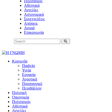
Πολιτισμός
Αθλητικά
Αγγελίες
Αστυνομικά
Συνεντεύξεις
Απόψεις
Αγορά
Επικοινωνία
Κοινωνία
Παιδεία
Υγεία
Εργασία
Αγροτικά
Προσφυγικό
Περιβάλλον
Πολιτική
Οικονομία
Πολιτισμός
Αθλητικά
Αγγελίες