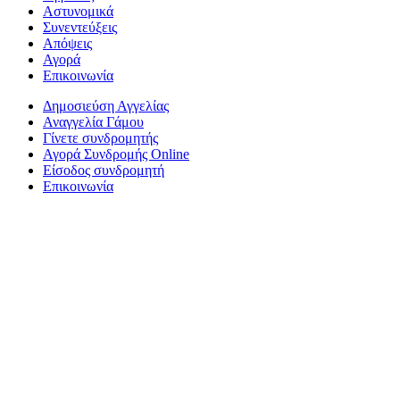
Αστυνομικά
Συνεντεύξεις
Απόψεις
Αγορά
Επικοινωνία
Δημοσιεύση Αγγελίας
Αναγγελία Γάμου
Γίνετε συνδρομητής
Αγορά Συνδρομής Online
Είσοδος συνδρομητή
Επικοινωνία