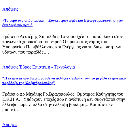
Απόψεις
«Το νερό στο απόσπασμα» – Συγκεντρωτισμός και Εμπορευματοποίηση για
ένα δημόσιο αγαθό
Γράφει ο Λευτέρης Χαμαλίδης Το νομοσχέδιο – ταφόπλακα στον
κοινωνικό χαρακτήρα του νερού Ο πρόσφατος νόμος του
Υπουργείου Περιβάλλοντος και Ενέργειας για τη διαχείριση των
υδάτων, που παραδίδει…
Απόψεις
Έβρος
Επιστήμη - Τεχνολογία
“Η ενέργεια που θα μπορούσε να αλλάξει τη Θράκη και το μεγάλο ενεργειακό
παράδοξο της Αλεξανδρούπολης”
Γράφει ο Δρ Μιχάλης Γρ.Βραχόπουλος, Ομότιμος Καθηγητής του
Ε.Κ.Π.Α. Υπάρχουν εποχές που η ανάπτυξη δεν σκοντάφτει στην
έλλειψη πόρων, αλλά στην έλλειψη βούλησης. Και τότε δεν
μπορεί…
Απόψεις