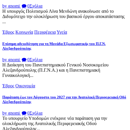
by gnomi
0
Σχόλια
Η υπουργός Πολιτισμού Λίνα Μενδώνη ανακοίνωσε από το
Διδυμότειχο την ολοκλήρωση του βασικού έργου αποκατάστασης
...
Έβρος
Κοινωνία
Περιφέρεια
Υγεία
Επίσημη αδειοδότηση για τη Μονάδα Εξωσωματικής του Π.Γ.Ν.
Αλεξανδρούπολης
by gnomi
0
Σχόλια
Η Διοίκηση του Πανεπιστημιακού Γενικού Νοσοκομείου
Αλεξανδρούπολης (Π.Γ.Ν.Α.) και η Πανεπιστημιακή
Γυναικολογική...
Έβρος
Οικονομία
Παράταση έως τον Αύγουστο του 2027 για την Ανατολική Περιφερειακή Οδό
Αλεξανδρούπολης
by gnomi
0
Σχόλια
Το υπουργείο Υποδομών ενέκρινε νέα παράταση για την
ολοκλήρωση της Ανατολικής Περιφερειακής Οδού
Αλεξανδρούπολης...