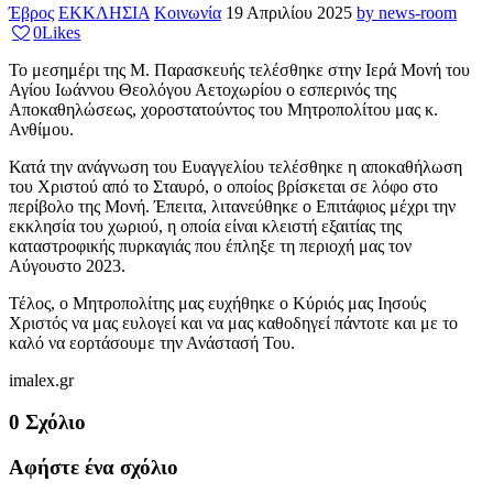
Έβρος
ΕΚΚΛΗΣΙΑ
Κοινωνία
19 Απριλίου 2025
by news-room
0
Likes
Το μεσημέρι της Μ. Παρασκευής τελέσθηκε στην Ιερά Μονή του
Αγίου Ιωάννου Θεολόγου Αετοχωρίου ο εσπερινός της
Αποκαθηλώσεως, χοροστατούντος του Μητροπολίτου μας κ.
Ανθίμου.
Κατά την ανάγνωση του Ευαγγελίου τελέσθηκε η αποκαθήλωση
του Χριστού από το Σταυρό, ο οποίος βρίσκεται σε λόφο στο
περίβολο της Μονή. Έπειτα, λιτανεύθηκε ο Επιτάφιος μέχρι την
εκκλησία του χωριού, η οποία είναι κλειστή εξαιτίας της
καταστροφικής πυρκαγιάς που έπληξε τη περιοχή μας τον
Αύγουστο 2023.
Τέλος, ο Μητροπολίτης μας ευχήθηκε ο Κύριός μας Ιησούς
Χριστός να μας ευλογεί και να μας καθοδηγεί πάντοτε και με το
καλό να εορτάσουμε την Ανάστασή Του.
imalex.gr
0 Σχόλιο
Αφήστε ένα σχόλιο