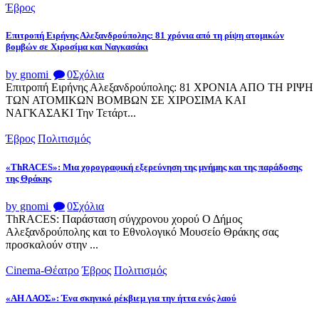
Έβρος
Επιτροπή Ειρήνης Αλεξανδρούπολης: 81 χρόνια από τη ρίψη ατομικών
βομβών σε Χιροσίμα και Ναγκασάκι
by gnomi
0
Σχόλια
Επιτροπή Ειρήνης Αλεξανδρούπολης: 81 ΧΡΟΝΙΑ ΑΠΟ ΤΗ ΡΙΨΗ
ΤΩΝ ΑΤΟΜΙΚΩΝ ΒΟΜΒΩΝ ΣΕ ΧΙΡΟΣΙΜΑ ΚΑΙ
ΝΑΓΚΑΣΑΚΙ Την Τετάρτ...
Έβρος
Πολιτισμός
«ThRACES»: Μια χορογραφική εξερεύνηση της μνήμης και της παράδοσης
της Θράκης
by gnomi
0
Σχόλια
ThRACES: Παράσταση σύγχρονου χορού Ο Δήμος
Αλεξανδρούπολης και το Εθνολογικό Μουσείο Θράκης σας
προσκαλούν στην ...
Cinema-Θέατρο
Έβρος
Πολιτισμός
«ΑΗ ΛΑΟΣ»: Ένα σκηνικό ρέκβιεμ για την ήττα ενός λαού