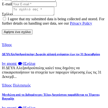
E-mail
Σχόλιο
I agree that my submitted data is being collected and stored. For
further details on handling user data, see our
Privacy Policy
Έβρος
ΔΕΥΑ Αλεξανδρούπολης: Δωρεάν αλλαγή ονόματος έως τις 31 Δεκεμβρίου
by gnomi
0
Σχόλια
Η ΔΕΥΑ Αλεξανδρούπολης καλεί τους δημότες να
επικαιροποιήσουν τα στοιχεία των παροχών ύδρευσης έως τις 31
Δεκεμβ...
Έβρος
Πολιτισμός
Μενδώνη από το Διδυμότειχο: Τέλος Αυγούστου παραδίδεται το Τέμενος
Βαγιαζήτ
by gnomi
0
Σχόλια