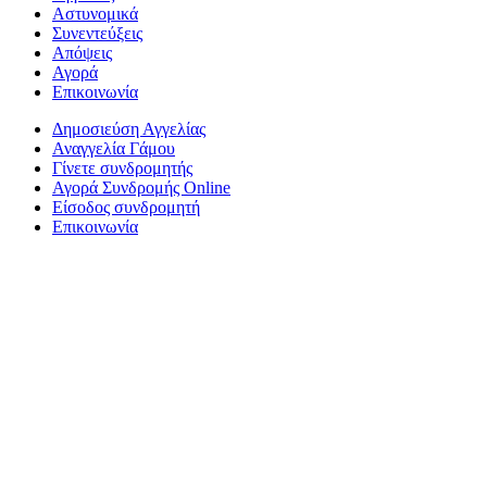
Αστυνομικά
Συνεντεύξεις
Απόψεις
Αγορά
Επικοινωνία
Δημοσιεύση Αγγελίας
Αναγγελία Γάμου
Γίνετε συνδρομητής
Αγορά Συνδρομής Online
Είσοδος συνδρομητή
Επικοινωνία