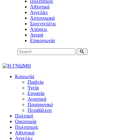
Πολιτισμός
Αθλητικά
Αγγελίες
Αστυνομικά
Συνεντεύξεις
Απόψεις
Αγορά
Επικοινωνία
Κοινωνία
Παιδεία
Υγεία
Εργασία
Αγροτικά
Προσφυγικό
Περιβάλλον
Πολιτική
Οικονομία
Πολιτισμός
Αθλητικά
Αγγελίες