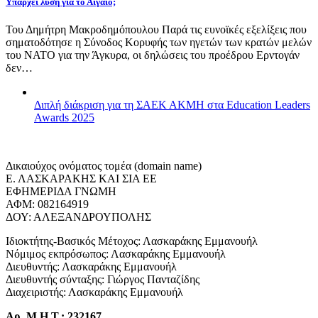
Υπάρχει λύση για το Αιγαίο;
Του Δημήτρη Μακροδημόπουλου Παρά τις ευνοϊκές εξελίξεις που
σηματοδότησε η Σύνοδος Κορυφής των ηγετών των κρατών μελών
του ΝΑΤΟ για την Άγκυρα, οι δηλώσεις του προέδρου Ερντογάν
δεν…
Διπλή διάκριση για τη ΣΑΕΚ ΑΚΜΗ στα Education Leaders
Awards 2025
Δικαιούχος ονόματος τομέα (domain name)
Ε. ΛΑΣΚΑΡΑΚΗΣ ΚΑΙ ΣΙΑ ΕΕ
ΕΦΗΜΕΡΙΔΑ ΓΝΩΜΗ
ΑΦΜ: 082164919
ΔΟΥ: ΑΛΕΞΑΝΔΡΟΥΠΟΛΗΣ
Ιδιοκτήτης-Βασικός Μέτοχος: Λασκαράκης Εμμανουήλ
Νόμιμος εκπρόσωπος: Λασκαράκης Εμμανουήλ
Διευθυντής: Λασκαράκης Εμμανουήλ
Διευθυντής σύνταξης: Γιώργος Πανταζίδης
Διαχειριστής: Λασκαράκης Εμμανουήλ
Αρ. Μ.Η.Τ.: 232167