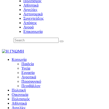
Πολιτισμός
Αθλητικά
Αγγελίες
Αστυνομικά
Συνεντεύξεις
Απόψεις
Αγορά
Επικοινωνία
Κοινωνία
Παιδεία
Υγεία
Εργασία
Αγροτικά
Προσφυγικό
Περιβάλλον
Πολιτική
Οικονομία
Πολιτισμός
Αθλητικά
Αγγελίες