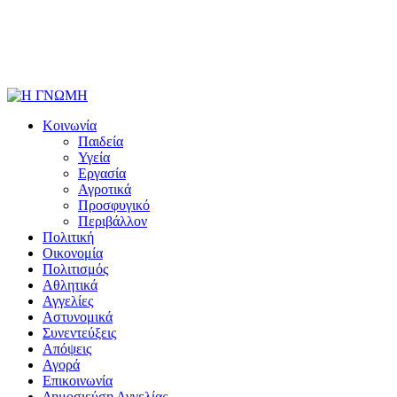
Κοινωνία
Παιδεία
Υγεία
Εργασία
Αγροτικά
Προσφυγικό
Περιβάλλον
Πολιτική
Οικονομία
Πολιτισμός
Αθλητικά
Αγγελίες
Αστυνομικά
Συνεντεύξεις
Απόψεις
Αγορά
Επικοινωνία
Δημοσιεύση Αγγελίας