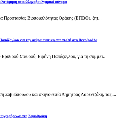
υλοτόμηση στα ελληνοβουλγαρικά σύνορα
εία Προστασίας Βιοποικιλότητας Θράκης (ΕΠΒΘ), ζητ...
Παπάζογλου για την ανθρωπιστικη αποστολή στη Βενεζουέλα
 Ερυθρού Σταυρού, Ειρήνη Παπάζογλου, για τη συμμετ...
Σαββόπουλου και σκηνοθεσία Δήμητρας Λαρεντζάκη, ταξι...
 επιχειρήσεων στη Σαμοθράκη