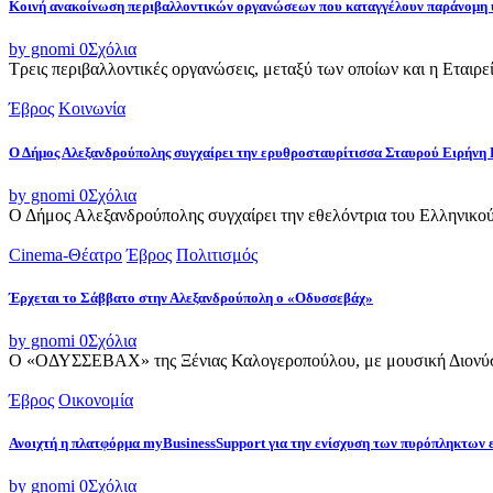
Κοινή ανακοίνωση περιβαλλοντικών οργανώσεων που καταγγέλουν παράνομη 
by gnomi
0
Σχόλια
Τρεις περιβαλλοντικές οργανώσεις, μεταξύ των οποίων και η Εταιρ
Έβρος
Κοινωνία
Ο Δήμος Αλεξανδρούπολης συγχαίρει την ερυθροσταυρίτισσα Σταυρού Ειρήνη 
by gnomi
0
Σχόλια
Ο Δήμος Αλεξανδρούπολης συγχαίρει την εθελόντρια του Ελληνικού
Cinema-Θέατρο
Έβρος
Πολιτισμός
Έρχεται το Σάββατο στην Αλεξανδρούπολη ο «Οδυσσεβάχ»
by gnomi
0
Σχόλια
Ο «ΟΔΥΣΣΕΒΑΧ» της Ξένιας Καλογεροπούλου, με μουσική Διονύση 
Έβρος
Οικονομία
Ανοιχτή η πλατφόρμα myBusinessSupport για την ενίσχυση των πυρόπληκτων
by gnomi
0
Σχόλια