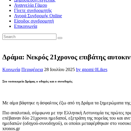
Αναγγελία Γάμου
Γίνετε συνδρομητής
Αγορά Συνδρομής Online
Είσοδος συνδρομητή
Επικοινωνία
Δράμα: Νεκρός 21χρονος επιβάτης αυτοκ
Κοινωνία
Περιφέρεια
28 Ιουλίου 2025
by gnomi
0
Likes
Στο νοσοκομείο Δράμας ο οδηγός και ο συνοδηγός
Με αίμα βάφτηκε η άσφαλτος έξω από τη Δράμα τα ξημερώματα της 
Πιο αναλυτικά, σύμφωνα με την Ελληνική Αστυνομία τις πρώτες πρ
επέβαιναν δύο 21χρονοι ημεδαποί, εξετράπη της πορείας του και α
ημεδαπών (οδηγού-συνοδηγού), οι οποίοι μεταφέρθηκαν στο νοσοκομ
xronos.gr