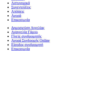
Αστυνομικά
Συνεντεύξεις
Απόψεις
Αγορά
Επικοινωνία
Δημοσιεύση Αγγελίας
Αναγγελία Γάμου
Γίνετε συνδρομητής
Αγορά Συνδρομής Online
Είσοδος συνδρομητή
Επικοινωνία