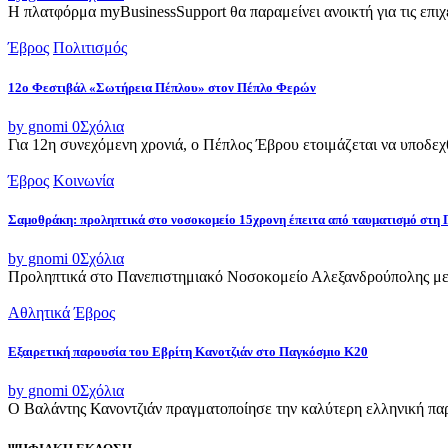
Η πλατφόρμα myBusinessSupport θα παραμείνει ανοικτή για τις επιχει
Έβρος
Πολιτισμός
12ο Φεστιβάλ «Σωτήρεια Πέπλου» στον Πέπλο Φερών
by gnomi
0
Σχόλια
Για 12η συνεχόμενη χρονιά, ο Πέπλος Έβρου ετοιμάζεται να υποδεχθ
Έβρος
Κοινωνία
Σαμοθράκη: προληπτικά στο νοσοκομείο 15χρονη έπειτα από ταυματισμό στη 
by gnomi
0
Σχόλια
Προληπτικά στο Πανεπιστημιακό Νοσοκομείο Αλεξανδρούπολης μετ
Αθλητικά
Έβρος
Εξαιρετική παρουσία του Εβρίτη Κανοτζιάν στο Παγκόσμιο Κ20
by gnomi
0
Σχόλια
Ο Βαλάντης Κανοντζιάν πραγματοποίησε την καλύτερη ελληνική παρο