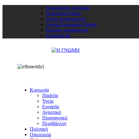
Δημοσιεύση Αγγελίας
Αναγγελία Γάμου
Γίνετε συνδρομητής
Αγορά Συνδρομής Online
Είσοδος συνδρομητή
Επικοινωνία
Κοινωνία
Παιδεία
Υγεία
Εργασία
Αγροτικά
Προσφυγικό
Περιβάλλον
Πολιτική
Οικονομία