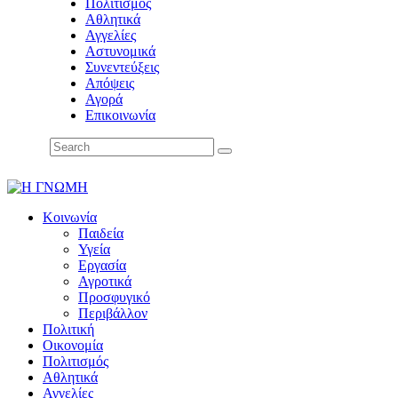
Πολιτισμός
Αθλητικά
Αγγελίες
Αστυνομικά
Συνεντεύξεις
Απόψεις
Αγορά
Επικοινωνία
Κοινωνία
Παιδεία
Υγεία
Εργασία
Αγροτικά
Προσφυγικό
Περιβάλλον
Πολιτική
Οικονομία
Πολιτισμός
Αθλητικά
Αγγελίες