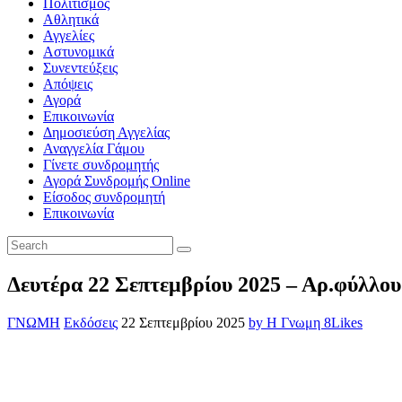
Πολιτισμός
Αθλητικά
Αγγελίες
Αστυνομικά
Συνεντεύξεις
Απόψεις
Αγορά
Επικοινωνία
Δημοσιεύση Αγγελίας
Αναγγελία Γάμου
Γίνετε συνδρομητής
Αγορά Συνδρομής Online
Είσοδος συνδρομητή
Επικοινωνία
Δευτέρα 22 Σεπτεμβρίου 2025 – Αρ.φύλλου
ΓΝΩΜΗ
Εκδόσεις
22 Σεπτεμβρίου 2025
by Η Γνωμη
8
Likes