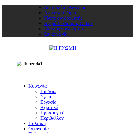
Δημοσιεύση Αγγελίας
Αναγγελία Γάμου
Γίνετε συνδρομητής
Αγορά Συνδρομής Online
Είσοδος συνδρομητή
Επικοινωνία
Κοινωνία
Παιδεία
Υγεία
Εργασία
Αγροτικά
Προσφυγικό
Περιβάλλον
Πολιτική
Οικονομία