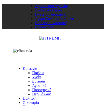
Δημοσιεύση Αγγελίας
Αναγγελία Γάμου
Γίνετε συνδρομητής
Αγορά Συνδρομής Online
Είσοδος συνδρομητή
Επικοινωνία
Κοινωνία
Παιδεία
Υγεία
Εργασία
Αγροτικά
Προσφυγικό
Περιβάλλον
Πολιτική
Οικονομία