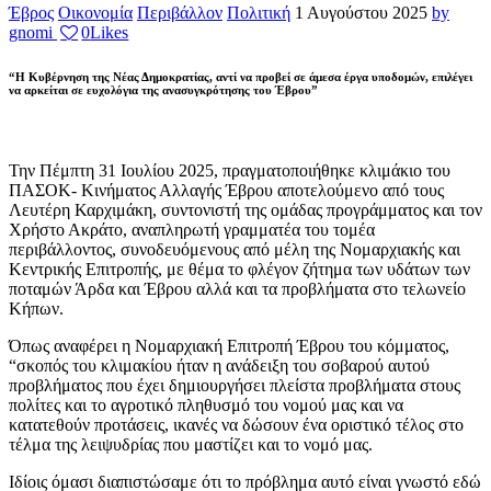
Έβρος
Οικονομία
Περιβάλλον
Πολιτική
1 Αυγούστου 2025
by
gnomi
0
Likes
“Η Κυβέρνηση της Νέας Δημοκρατίας, αντί να προβεί σε άμεσα έργα υποδομών, επιλέγει
να αρκείται σε ευχολόγια της ανασυγκρότησης του Έβρου”
Την Πέμπτη 31 Ιουλίου 2025, πραγματοποιήθηκε κλιμάκιο του
ΠΑΣΟΚ- Κινήματος Αλλαγής Έβρου αποτελούμενο από τους
Λευτέρη Καρχιμάκη, συντονιστή της ομάδας προγράμματος και τον
Χρήστο Ακράτο, αναπληρωτή γραμματέα του τομέα
περιβάλλοντος, συνοδευόμενους από μέλη της Νομαρχιακής και
Κεντρικής Επιτροπής, με θέμα το φλέγον ζήτημα των υδάτων των
ποταμών Άρδα και Έβρου αλλά και τα προβλήματα στο τελωνείο
Κήπων.
Όπως αναφέρει η Νομαρχιακή Επιτροπή Έβρου του κόμματος,
“σκοπός του κλιμακίου ήταν η ανάδειξη του σοβαρού αυτού
προβλήματος που έχει δημιουργήσει πλείστα προβλήματα στους
πολίτες και το αγροτικό πληθυσμό του νομού μας και να
κατατεθούν προτάσεις, ικανές να δώσουν ένα οριστικό τέλος στο
τέλμα της λειψυδρίας που μαστίζει και το νομό μας.
Ιδίοις όμασι διαπιστώσαμε ότι το πρόβλημα αυτό είναι γνωστό εδώ