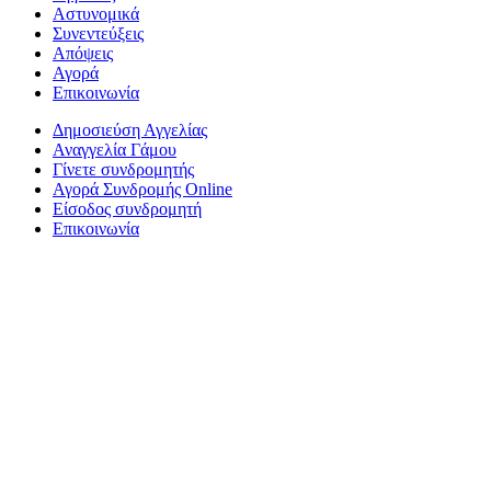
Αστυνομικά
Συνεντεύξεις
Απόψεις
Αγορά
Επικοινωνία
Δημοσιεύση Αγγελίας
Αναγγελία Γάμου
Γίνετε συνδρομητής
Αγορά Συνδρομής Online
Είσοδος συνδρομητή
Επικοινωνία