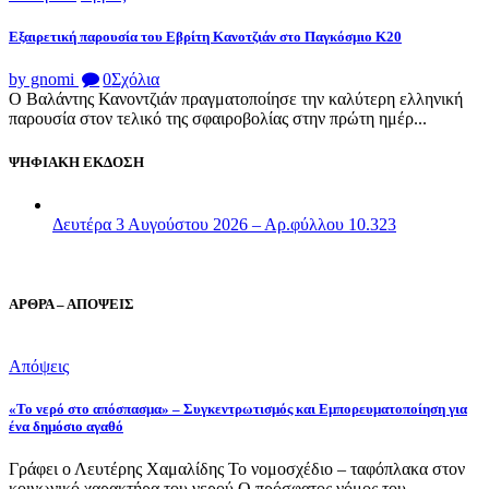
Εξαιρετική παρουσία του Εβρίτη Κανοτζιάν στο Παγκόσμιο Κ20
by gnomi
0
Σχόλια
Ο Βαλάντης Κανοντζιάν πραγματοποίησε την καλύτερη ελληνική
παρουσία στον τελικό της σφαιροβολίας στην πρώτη ημέρ...
ΨΗΦΙΑΚΗ ΕΚΔΟΣΗ
Δευτέρα 3 Αυγούστου 2026 – Αρ.φύλλου 10.323
ΑΡΘΡΑ – ΑΠΟΨΕΙΣ
Απόψεις
«Το νερό στο απόσπασμα» – Συγκεντρωτισμός και Εμπορευματοποίηση για
ένα δημόσιο αγαθό
Γράφει ο Λευτέρης Χαμαλίδης Το νομοσχέδιο – ταφόπλακα στον
κοινωνικό χαρακτήρα του νερού Ο πρόσφατος νόμος του