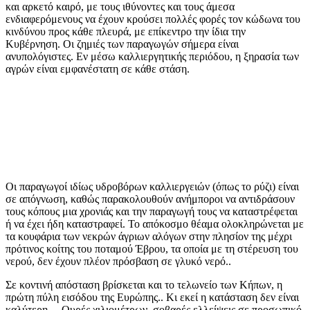
και αρκετό καιρό, με τους ιθύνοντες και τους άμεσα
ενδιαφερόμενους να έχουν κρούσει πολλές φορές τον κώδωνα του
κινδύνου προς κάθε πλευρά, με επίκεντρο την ίδια την
Κυβέρνηση. Οι ζημιές των παραγωγών σήμερα είναι
ανυπολόγιστες. Εν μέσω καλλιεργητικής περιόδου, η ξηρασία των
αγρών είναι εμφανέστατη σε κάθε στάση.
Οι παραγωγοί ιδίως υδροβόρων καλλιεργειών (όπως το ρύζι) είναι
σε απόγνωση, καθώς παρακολουθούν ανήμποροι να αντιδράσουν
τους κόπους μια χρονιάς και την παραγωγή τους να καταστρέφεται
ή να έχει ήδη καταστραφεί. Το απόκοσμο θέαμα ολοκληρώνεται με
τα κουφάρια των νεκρών άγριων αλόγων στην πλησίον της μέχρι
πρότινος κοίτης του ποταμού Έβρου, τα οποία με τη στέρευση του
νερού, δεν έχουν πλέον πρόσβαση σε γλυκό νερό..
Σε κοντινή απόσταση βρίσκεται και το τελωνείο των Κήπων, η
πρώτη πύλη εισόδου της Ευρώπης.. Κι εκεί η κατάσταση δεν είναι
καλύτερη… Ουρές χιλιομέτρων, σοβαρές ελλείψεις σε προσωπικό