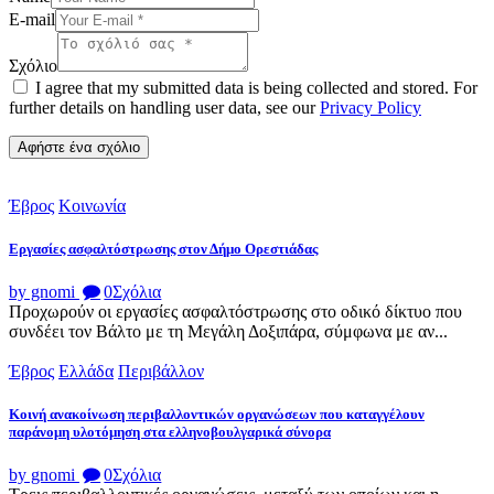
E-mail
Σχόλιο
I agree that my submitted data is being collected and stored. For
further details on handling user data, see our
Privacy Policy
Έβρος
Κοινωνία
Εργασίες ασφαλτόστρωσης στον Δήμο Ορεστιάδας
by gnomi
0
Σχόλια
Προχωρούν οι εργασίες ασφαλτόστρωσης στο οδικό δίκτυο που
συνδέει τον Βάλτο με τη Μεγάλη Δοξιπάρα, σύμφωνα με αν...
Έβρος
Ελλάδα
Περιβάλλον
Κοινή ανακοίνωση περιβαλλοντικών οργανώσεων που καταγγέλουν
παράνομη υλοτόμηση στα ελληνοβουλγαρικά σύνορα
by gnomi
0
Σχόλια