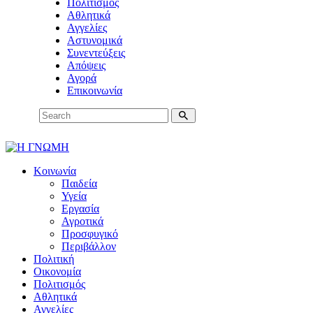
Πολιτισμός
Αθλητικά
Αγγελίες
Αστυνομικά
Συνεντεύξεις
Απόψεις
Αγορά
Επικοινωνία
Κοινωνία
Παιδεία
Υγεία
Εργασία
Αγροτικά
Προσφυγικό
Περιβάλλον
Πολιτική
Οικονομία
Πολιτισμός
Αθλητικά
Αγγελίες