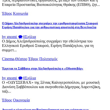
Τρεις περιβαλλοντικές οργανώσεις, μεταξύ των οποίων και η
Εταιρεία Προστασίας Βιοποικιλότητας Θράκης (ΕΠΒΘ), ζητ...
Έβρος
Κοινωνία
Ο Δήμος Αλεξανδρούπολης συγχαίρει την ερυθροσταυρίτισσα Σταυρού
Ειρήνη Παπάζογλου για την ανθρωπιστικη αποστολή στη Βενεζουέλα
by gnomi
0
Σχόλια
Ο Δήμος Αλεξανδρούπολης συγχαίρει την εθελόντρια του
Ελληνικού Ερυθρού Σταυρού, Ειρήνη Παπάζογλου, για τη
συμμετ...
Cinema-Θέατρο
Έβρος
Πολιτισμός
Έρχεται το Σάββατο στην Αλεξανδρούπολη ο «Οδυσσεβάχ»
by gnomi
0
Σχόλια
Ο «ΟΔΥΣΣΕΒΑΧ» της Ξένιας Καλογεροπούλου, με μουσική
Διονύση Σαββόπουλου και σκηνοθεσία Δήμητρας Λαρεντζάκη,
ταξι...
Έβρος
Οικονομία
Ανοιχτή η πλατφόρμα myBusinessSupport για την ενίσχυση των