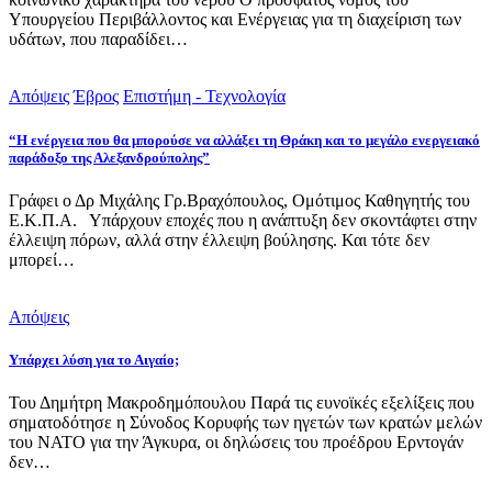
Υπουργείου Περιβάλλοντος και Ενέργειας για τη διαχείριση των
υδάτων, που παραδίδει…
Απόψεις
Έβρος
Επιστήμη - Τεχνολογία
“Η ενέργεια που θα μπορούσε να αλλάξει τη Θράκη και το μεγάλο ενεργειακό
παράδοξο της Αλεξανδρούπολης”
Γράφει ο Δρ Μιχάλης Γρ.Βραχόπουλος, Ομότιμος Καθηγητής του
Ε.Κ.Π.Α. Υπάρχουν εποχές που η ανάπτυξη δεν σκοντάφτει στην
έλλειψη πόρων, αλλά στην έλλειψη βούλησης. Και τότε δεν
μπορεί…
Απόψεις
Υπάρχει λύση για το Αιγαίο;
Του Δημήτρη Μακροδημόπουλου Παρά τις ευνοϊκές εξελίξεις που
σηματοδότησε η Σύνοδος Κορυφής των ηγετών των κρατών μελών
του ΝΑΤΟ για την Άγκυρα, οι δηλώσεις του προέδρου Ερντογάν
δεν…