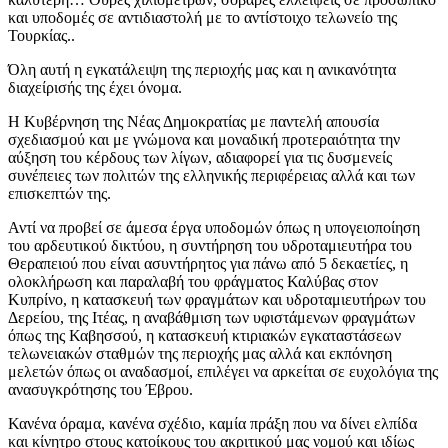
και υποδομές σε αντιδιαστολή με το αντίστοιχο τελωνείο της
Τουρκίας..
Όλη αυτή η εγκατάλειψη της περιοχής μας και η ανικανότητα
διαχείρισής της έχει όνομα.
Η Κυβέρνηση της Νέας Δημοκρατίας με παντελή απουσία
σχεδιασμού και με γνώμονα και μοναδική προτεραιότητα την
αύξηση του κέρδους των λίγων, αδιαφορεί για τις δυσμενείς
συνέπειες των πολιτών της ελληνικής περιφέρειας αλλά και των
επισκεπτών της.
Αντί να προβεί σε άμεσα έργα υποδομών όπως η υπογειοποίηση
του αρδευτικού δικτύου, η συντήρηση του υδροταμιευτήρα του
Θεραπειού που είναι ασυντήρητος για πάνω από 5 δεκαετίες, η
ολοκλήρωση και παραλαβή του φράγματος Καλύβας στον
Κυπρίνο, η κατασκευή των φραγμάτων και υδροταμιευτήρων του
Δερείου, της Ιτέας, η αναβάθμιση των υφιστάμενων φραγμάτων
όπως της Καβησσού, η κατασκευή κτιριακών εγκαταστάσεων
τελωνειακών σταθμών της περιοχής μας αλλά και εκπόνηση
μελετών όπως οι αναδασμοί, επιλέγει να αρκείται σε ευχολόγια της
ανασυγκρότησης του Έβρου.
Κανένα όραμα, κανένα σχέδιο, καμία πράξη που να δίνει ελπίδα
και κίνητρο στους κατοίκους του ακριτικού μας νομού και ιδίως