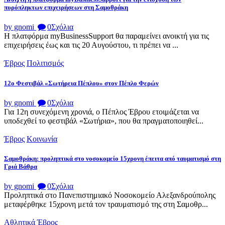
πυρόπληκτων επιχειρήσεων στη Σαμοθράκη
by gnomi
0
Σχόλια
Η πλατφόρμα myBusinessSupport θα παραμείνει ανοικτή για τις
επιχειρήσεις έως και τις 20 Αυγούστου, τι πρέπει να ...
Έβρος
Πολιτισμός
12ο Φεστιβάλ «Σωτήρεια Πέπλου» στον Πέπλο Φερών
by gnomi
0
Σχόλια
Για 12η συνεχόμενη χρονιά, ο Πέπλος Έβρου ετοιμάζεται να
υποδεχθεί το φεστιβάλ «Σωτήρια», που θα πραγματοποιηθεί...
Έβρος
Κοινωνία
Σαμοθράκη: προληπτικά στο νοσοκομείο 15χρονη έπειτα από ταυματισμό στη
Γριά Βάθρα
by gnomi
0
Σχόλια
Προληπτικά στο Πανεπιστημιακό Νοσοκομείο Αλεξανδρούπολης
μεταφέρθηκε 15χρονη μετά τον τραυματισμό της στη Σαμοθρ...
Αθλητικά
Έβρος