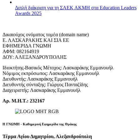
Διπλή διάκριση για τη ΣΑΕΚ ΑΚΜΗ στα Education Leaders
Awards 2025
Δικαιούχος ονόματος τομέα (domain name)
Ε. ΛΑΣΚΑΡΑΚΗΣ ΚΑΙ ΣΙΑ ΕΕ
ΕΦΗΜΕΡΙΔΑ ΓΝΩΜΗ
ΑΦΜ: 082164919
ΔΟΥ: ΑΛΕΞΑΝΔΡΟΥΠΟΛΗΣ
Ιδιοκτήτης-Βασικός Μέτοχος: Λασκαράκης Εμμανουήλ
Νόμιμος εκπρόσωπος: Λασκαράκης Εμμανουήλ
Διευθυντής: Λασκαράκης Εμμανουήλ
Διευθυντής σύνταξης: Γιώργος Πανταζίδης
Διαχειριστής: Λασκαράκης Εμμανουήλ
Αρ. Μ.Η.Τ.: 232167
Η ΓΝΩΜΗ - Καθημερινή Εφημερίδα της Θράκης
Τέρμα Αγίου Δημητρίου, Αλεξανδρούπολη