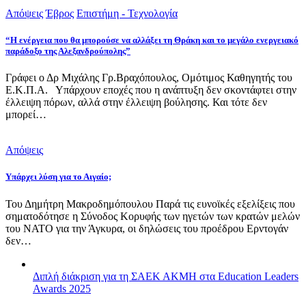
Απόψεις
Έβρος
Επιστήμη - Τεχνολογία
“Η ενέργεια που θα μπορούσε να αλλάξει τη Θράκη και το μεγάλο ενεργειακό
παράδοξο της Αλεξανδρούπολης”
Γράφει ο Δρ Μιχάλης Γρ.Βραχόπουλος, Ομότιμος Καθηγητής του
Ε.Κ.Π.Α. Υπάρχουν εποχές που η ανάπτυξη δεν σκοντάφτει στην
έλλειψη πόρων, αλλά στην έλλειψη βούλησης. Και τότε δεν
μπορεί…
Απόψεις
Υπάρχει λύση για το Αιγαίο;
Του Δημήτρη Μακροδημόπουλου Παρά τις ευνοϊκές εξελίξεις που
σηματοδότησε η Σύνοδος Κορυφής των ηγετών των κρατών μελών
του ΝΑΤΟ για την Άγκυρα, οι δηλώσεις του προέδρου Ερντογάν
δεν…
Διπλή διάκριση για τη ΣΑΕΚ ΑΚΜΗ στα Education Leaders
Awards 2025