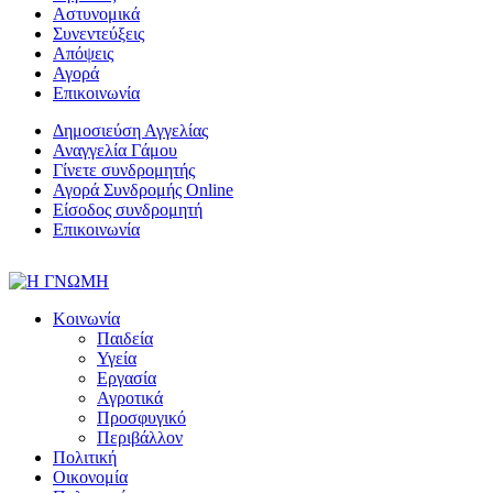
Αστυνομικά
Συνεντεύξεις
Απόψεις
Αγορά
Επικοινωνία
Δημοσιεύση Αγγελίας
Αναγγελία Γάμου
Γίνετε συνδρομητής
Αγορά Συνδρομής Online
Είσοδος συνδρομητή
Επικοινωνία
Κοινωνία
Παιδεία
Υγεία
Εργασία
Αγροτικά
Προσφυγικό
Περιβάλλον
Πολιτική
Οικονομία