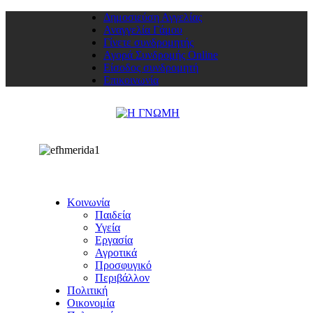
Δημοσιεύση Αγγελίας
Αναγγελία Γάμου
Γίνετε συνδρομητής
Αγορά Συνδρομής Online
Είσοδος συνδρομητή
Επικοινωνία
Κοινωνία
Παιδεία
Υγεία
Εργασία
Αγροτικά
Προσφυγικό
Περιβάλλον
Πολιτική
Οικονομία