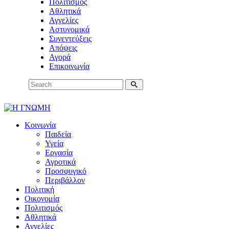
Πολιτισμός
Αθλητικά
Αγγελίες
Αστυνομικά
Συνεντεύξεις
Απόψεις
Αγορά
Επικοινωνία
Κοινωνία
Παιδεία
Υγεία
Εργασία
Αγροτικά
Προσφυγικό
Περιβάλλον
Πολιτική
Οικονομία
Πολιτισμός
Αθλητικά
Αγγελίες