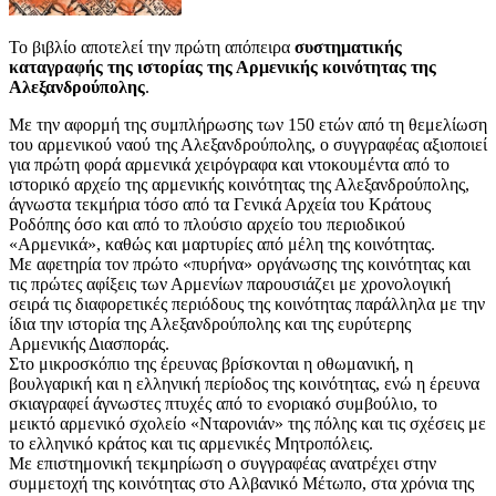
Το βιβλίο αποτελεί την πρώτη απόπειρα
συστηματικής
καταγραφής της ιστορίας της Αρμενικής κοινότητας της
Αλεξανδρούπολης
.
Με την αφορμή της συμπλήρωσης των 150 ετών από τη θεμελίωση
του αρμενικού ναού της Αλεξανδρούπολης, ο συγγραφέας αξιοποιεί
για πρώτη φορά αρμενικά χειρόγραφα και ντοκουμέντα από το
ιστορικό αρχείο της αρμενικής κοινότητας της Αλεξανδρούπολης,
άγνωστα τεκμήρια τόσο από τα Γενικά Αρχεία του Κράτους
Ροδόπης όσο και από το πλούσιο αρχείο του περιοδικού
«Αρμενικά», καθώς και μαρτυρίες από μέλη της κοινότητας.
Με αφετηρία τον πρώτο «πυρήνα» οργάνωσης της κοινότητας και
τις πρώτες αφίξεις των Αρμενίων παρουσιάζει με χρονολογική
σειρά τις διαφορετικές περιόδους της κοινότητας παράλληλα με την
ίδια την ιστορία της Αλεξανδρούπολης και της ευρύτερης
Αρμενικής Διασποράς.
Στο μικροσκόπιο της έρευνας βρίσκονται η οθωμανική, η
βουλγαρική και η ελληνική περίοδος της κοινότητας, ενώ η έρευνα
σκιαγραφεί άγνωστες πτυχές από το ενοριακό συμβούλιο, το
μεικτό αρμενικό σχολείο «Νταρονιάν» της πόλης και τις σχέσεις με
το ελληνικό κράτος και τις αρμενικές Μητροπόλεις.
Με επιστημονική τεκμηρίωση ο συγγραφέας ανατρέχει στην
συμμετοχή της κοινότητας στο Αλβανικό Μέτωπο, στα χρόνια της