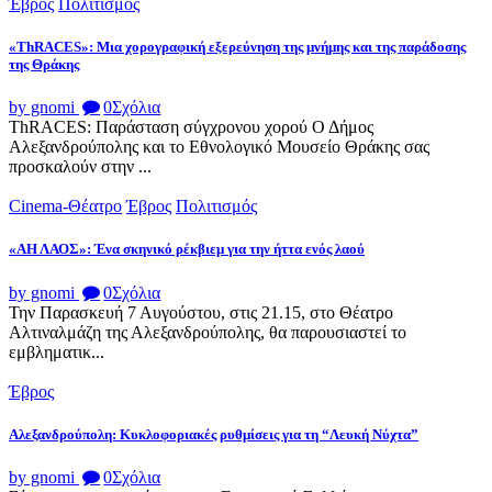
Έβρος
Πολιτισμός
«ThRACES»: Μια χορογραφική εξερεύνηση της μνήμης και της παράδοσης
της Θράκης
by gnomi
0
Σχόλια
ThRACES: Παράσταση σύγχρονου χορού Ο Δήμος
Αλεξανδρούπολης και το Εθνολογικό Μουσείο Θράκης σας
προσκαλούν στην ...
Cinema-Θέατρο
Έβρος
Πολιτισμός
«ΑΗ ΛΑΟΣ»: Ένα σκηνικό ρέκβιεμ για την ήττα ενός λαού
by gnomi
0
Σχόλια
Την Παρασκευή 7 Αυγούστου, στις 21.15, στο Θέατρο
Αλτιναλμάζη της Αλεξανδρούπολης, θα παρουσιαστεί το
εμβληματικ...
Έβρος
Αλεξανδρούπολη: Κυκλοφοριακές ρυθμίσεις για τη “Λευκή Νύχτα”
by gnomi
0
Σχόλια