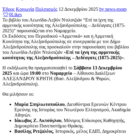
Έβρος
Κοινωνία
Πολιτισμός
12 Δεκεμβρίου 2025
by news-room
0
Likes
Το βιβλίο του Λεωνίδα-Λεβόν Ντιλσιζιάν “Επί τα ίχνη της
αρμενικής κοινότητας της Αλεξανδρούπολης – Δεδέαγατς (1875-
2025)” παρουσιάζεται στο Ναμαρχείο.
Οι Εκδόσεις του Περιοδικού «Αρμενικά» και η Αρμενική
Κοινότητα της Αλεξανδρούπολης σε συνεργασία με τον Δήμο
Αλεξανδρούπολης σας προσκαλούν στην παρουσίαση του βιβλίου
του Λεωνίδα-Λεβόν Ντιλσιζιάν «
Επί τα ίχνη της αρμενικής
κοινότητας της Αλεξανδρούπολης – Δεδέαγατς (1875-2025)
».
Η εκδήλωση θα πραγματοποιηθεί το
Σάββατο 13 Δεκεμβρίου
2025
και ώρα
19:00
στο
Νομαρχείο
– Αίθουσα Διαλέξεων
ΑΛΕΞΑΝΔΡΟΥ ΚΡΗΤΗ (Βασ. Αλεξάνδρου & Ψαρών,
Αλεξανδρούπολη).
Θα μιλήσουν οι:
Μαρία Σπηλιωτοπούλου
, Διευθύντρια Ερευνών Κέντρου
Ερεύνης της Ιστορίας του Νεωτέρου Ελληνισμού, Ακαδημία
Αθηνών.
Ιάκωβος Ζ. Ακτσόγλου
, Μόνιμος Επίκουρος Καθηγητής,
Δημοκρίτειο Πανεπιστήμιο Θράκης.
Βασίλης Ριτζαλέος
, Ιστορικός, μέλος ΕΔΙΠ, Δημοκρίτειο