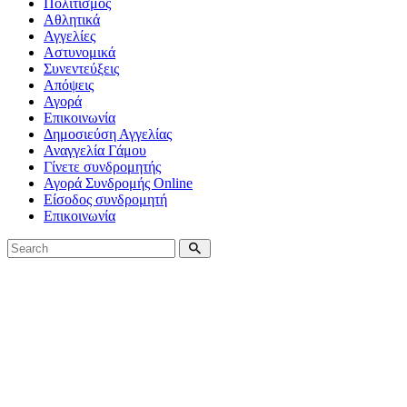
Πολιτισμός
Αθλητικά
Αγγελίες
Αστυνομικά
Συνεντεύξεις
Απόψεις
Αγορά
Επικοινωνία
Δημοσιεύση Αγγελίας
Αναγγελία Γάμου
Γίνετε συνδρομητής
Αγορά Συνδρομής Online
Είσοδος συνδρομητή
Επικοινωνία