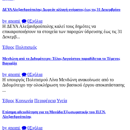
ΔΕΥΑ Αλεξανδρούπολης: Δωρεάν αλλαγή ονόματος έως τις 31 Δεκεμβρίου
by gnomi
0
Σχόλια
Η ΔΕΥΑ Αλεξανδρούπολης καλεί τους δημότες να
επικαιροποιήσουν τα στοιχεία των παροχών ύδρευσης έως τις 31
Δεκεμβ...
Έβρος
Πολιτισμός
Μενδώνη από το Διδυμότειχο: Τέλος Αυγούστου παραδίδεται το Τέμενος
Βαγιαζήτ
by gnomi
0
Σχόλια
Η υπουργός Πολιτισμού Λίνα Μενδώνη ανακοίνωσε από το
Διδυμότειχο την ολοκλήρωση του βασικού έργου αποκατάστασης
...
Έβρος
Κοινωνία
Περιφέρεια
Υγεία
Επίσημη αδειοδότηση για τη Μονάδα Εξωσωματικής του Π.Γ.Ν.
Αλεξανδρούπολης
by gnomi
0
Σχόλια