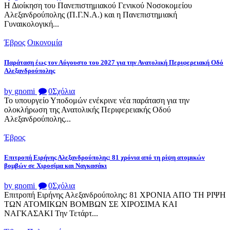
Η Διοίκηση του Πανεπιστημιακού Γενικού Νοσοκομείου
Αλεξανδρούπολης (Π.Γ.Ν.Α.) και η Πανεπιστημιακή
Γυναικολογική...
Έβρος
Οικονομία
Παράταση έως τον Αύγουστο του 2027 για την Ανατολική Περιφερειακή Οδό
Αλεξανδρούπολης
by gnomi
0
Σχόλια
Το υπουργείο Υποδομών ενέκρινε νέα παράταση για την
ολοκλήρωση της Ανατολικής Περιφερειακής Οδού
Αλεξανδρούπολης...
Έβρος
Επιτροπή Ειρήνης Αλεξανδρούπολης: 81 χρόνια από τη ρίψη ατομικών
βομβών σε Χιροσίμα και Ναγκασάκι
by gnomi
0
Σχόλια
Επιτροπή Ειρήνης Αλεξανδρούπολης: 81 ΧΡΟΝΙΑ ΑΠΟ ΤΗ ΡΙΨΗ
ΤΩΝ ΑΤΟΜΙΚΩΝ ΒΟΜΒΩΝ ΣΕ ΧΙΡΟΣΙΜΑ ΚΑΙ
ΝΑΓΚΑΣΑΚΙ Την Τετάρτ...