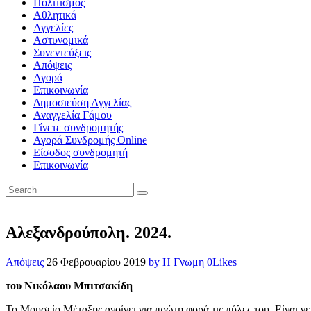
Πολιτισμός
Αθλητικά
Αγγελίες
Αστυνομικά
Συνεντεύξεις
Απόψεις
Αγορά
Επικοινωνία
Δημοσιεύση Αγγελίας
Αναγγελία Γάμου
Γίνετε συνδρομητής
Αγορά Συνδρομής Online
Είσοδος συνδρομητή
Επικοινωνία
Αλεξανδρούπολη. 2024.
Απόψεις
26 Φεβρουαρίου 2019
by Η Γνωμη
0
Likes
του Νικόλαου Μπιτσακίδη
Το Μουσείο Μέταξης ανοίγει για πρώτη φορά τις πύλες του. Είναι γ