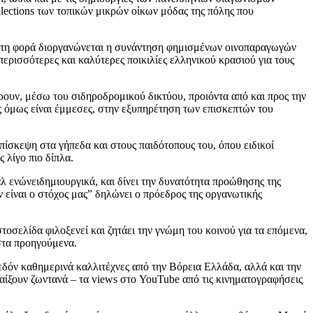
llections των τοπικών μικρών οίκων μόδας της πόλης που
πρώτη φορά διοργανώνεται η συνάντηση φημισμένων οινοπαραγωγών
 περισσότερες και καλύτερες ποικιλίες ελληνικού κρασιού για τους
έρουν, μέσω του σιδηροδρομικού δικτύου, προιόντα από και προς την
ές όμως είναι έμμεσες, στην εξυπηρέτηση των επισκεπτών του
πίσκεψη στα γήπεδα και στους παιδότοπους του, όπου ειδικοί
 λίγο πιο δίπλα.
λ ενώνειδημιουργικά, και δίνει την δυνατότητα προώθησης της
 είναι o στόχος μας” δηλώνει ο πρόεδρος της οργανωτικής
στοσελίδα φιλοξενεί και ζητάει την γνώμη του κοινού για τα επόμενα,
 στα προηγούμενα.
χεδόν καθημερινά καλλιτέχνες από την Βόρεια Ελλάδα, αλλά και την
παίξουν ζωντανά – τα views στο YouTube από τις κινηματογραφήσεις