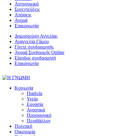
Αστυνομικά
Συνεντεύξεις
Απόψεις
Αγορά
Επικοινωνία
Δημοσιεύση Αγγελίας
Αναγγελία Γάμου
Γίνετε συνδρομητής
Αγορά Συνδρομής Online
Είσοδος συνδρομητή
Επικοινωνία
Κοινωνία
Παιδεία
Υγεία
Εργασία
Αγροτικά
Προσφυγικό
Περιβάλλον
Πολιτική
Οικονομία