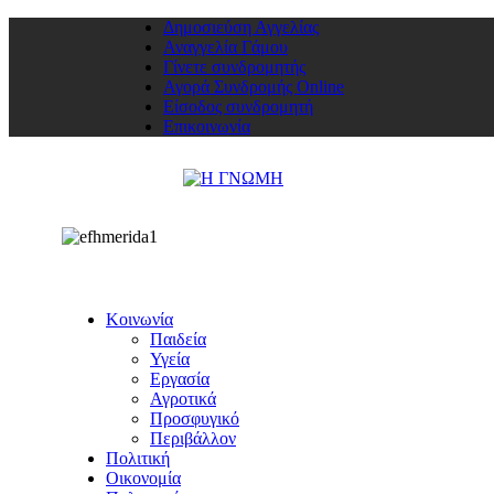
Δημοσιεύση Αγγελίας
Αναγγελία Γάμου
Γίνετε συνδρομητής
Αγορά Συνδρομής Online
Είσοδος συνδρομητή
Επικοινωνία
Κοινωνία
Παιδεία
Υγεία
Εργασία
Αγροτικά
Προσφυγικό
Περιβάλλον
Πολιτική
Οικονομία