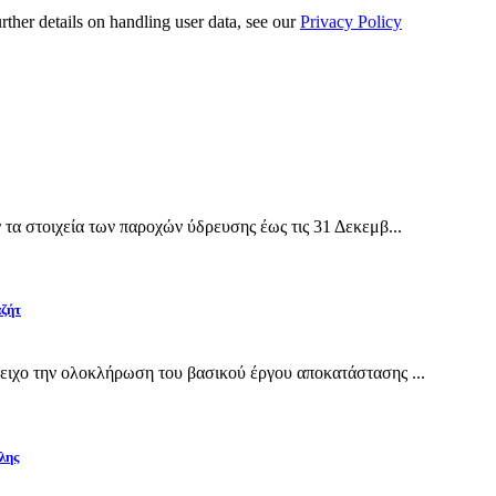
urther details on handling user data, see our
Privacy Policy
α στοιχεία των παροχών ύδρευσης έως τις 31 Δεκεμβ...
αζήτ
ιχο την ολοκλήρωση του βασικού έργου αποκατάστασης ...
λης