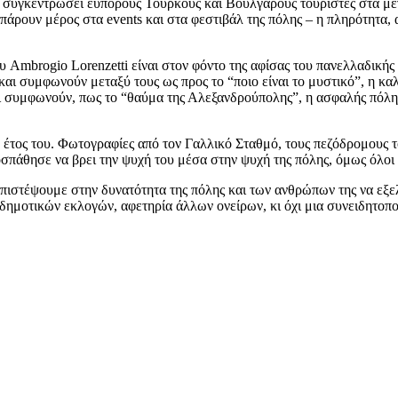
α συγκεντρώσει εύπορους Τούρκους και Βούλγαρους τουρίστες στα μεγ
α πάρουν μέρος στα events και στα φεστιβάλ της πόλης – η πληρότητα,
Ambrogio Lorenzetti είναι στον φόντο της αφίσας του πανελλαδικής
αι συμφωνούν μεταξύ τους ως προς το “ποιο είναι το μυστικό”, η καλ
συμφωνούν, πως το “θαύμα της Αλεξανδρούπολης”, η ασφαλής πόλη για 
 έτος του. Φωτογραφίες από τον Γαλλικό Σταθμό, τους πεζόδρομους το
σπάθησε να βρει την ψυχή του μέσα στην ψυχή της πόλης, όμως όλοι
α πιστέψουμε στην δυνατότητα της πόλης και των ανθρώπων της να εξε
ν δημοτικών εκλογών, αφετηρία άλλων ονείρων, κι όχι μια συνειδητοπ