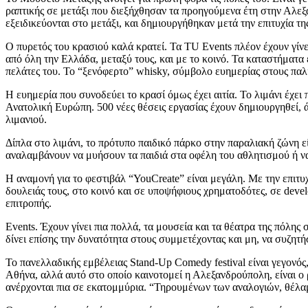
ραπτικής σε μετάξι που διεξήχθησαν τα προηγούμενα έτη στην Αλεξα
εξειδικεύονται στο μετάξι, και δημιουργήθηκαν μετά την επιτυχία τη
Ο πυρετός του κρασιού καλά κρατεί. Τα TU Events πλέον έχουν γίν
από όλη την Ελλάδα, μεταξύ τους, και με το κοινό. Τα καταστήματα ε
πελάτες του. Το “ξενόφερτο” whisky, σύμβολο ευημερίας στους παλ
Η ευημερία που συνοδεύει το κρασί όμως έχει αιτία. Το λιμάνι έχε
Ανατολική Ευρώπη. 500 νέες θέσεις εργασίας έχουν δημιουργηθεί, ά
λιμανιού.
Δίπλα στο λιμάνι, το πρότυπο παιδικό πάρκο στην παραλιακή ζώνη ε
αναλαμβάνουν να μυήσουν τα παιδιά στα οφέλη του αθλητισμού ή να 
Η αναμονή για το φεστιβάλ “YouCreate” είναι μεγάλη. Με την επιτυ
δουλειάς τους, στο κοινό και σε υποψήφιους χρηματοδότες, σε deve
επιτροπής.
Events. Έχουν γίνει πια πολλά, τα μουσεία και τα θέατρα της πόλης 
δίνει επίσης την δυνατότητα στους συμμετέχοντας και μη, να συζητ
Το πανελλαδικής εμβέλειας Stand-Up Comedy festival είναι γεγονός
Αθήνα, αλλά αυτό στο οποίο καινοτομεί η Αλεξανδρούπολη, είναι ο 
ανέρχονται πια σε εκατομμύρια. “Τηρουμένων των αναλογιών, θέλα