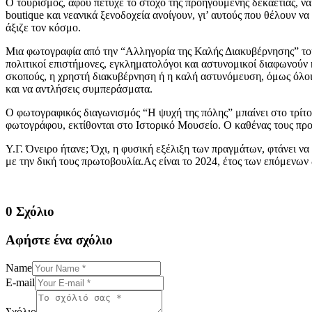
Ο τουρισμός, αφού πέτυχε το στόχο της προηγούμενης δεκαετίας, ν
boutique και νεανικά ξενοδοχεία ανοίγουν, γι’ αυτούς που θέλουν ν
άξιζε τον κόσμο.
Μια φωτογραφία από την “Αλληγορία της Καλής Διακυβέρνησης” του 
πολιτικοί επιστήμονες, εγκληματολόγοι και αστυνομικοί διαφωνούν κ
σκοπούς, η χρηστή διακυβέρνηση ή η καλή αστυνόμευση, όμως όλοι 
και να αντλήσεις συμπεράσματα.
Ο φωτογραφικός διαγωνισμός “Η ψυχή της πόλης” μπαίνει στο τρίτο
φωτογράφου, εκτίθονται στο Ιστορικό Μουσείο. Ο καθένας τους προ
Υ.Γ. Όνειρο ήτανε; Όχι, η φυσική εξέλιξη των πραγμάτων, φτάνει ν
με την δική τους πρωτοβουλία.Ας είναι το 2024, έτος των επόμενω
0 Σχόλιο
Αφήστε ένα σχόλιο
Name
E-mail
Σχόλιο