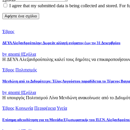
I agree that my submitted data is being collected and stored. For f
Έβρος
ΔΕΥΑ Αλεξανδρούπολης: Δωρεάν αλλαγή ονόματος έως τις 31 Δεκεμβρίου
by gnomi
0
Σχόλια
Η ΔΕΥΑ Αλεξανδρούπολης καλεί τους δημότες να επικαιροποιήσουν τ
Έβρος
Πολιτισμός
Μενδώνη από το Διδυμότειχο: Τέλος Αυγούστου παραδίδεται το Τέμενος Βαγι
by gnomi
0
Σχόλια
Η υπουργός Πολιτισμού Λίνα Μενδώνη ανακοίνωσε από το Διδυμότε
Έβρος
Κοινωνία
Περιφέρεια
Υγεία
Επίσημη αδειοδότηση για τη Μονάδα Εξωσωματικής του Π.Γ.Ν. Αλεξανδρούπο