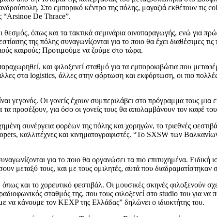
νδρούπολη. Στο εμπορικό κέντρο της πόλης, μαγαζιά εκθέτουν τις co
ς “Arsinoe De Thrace”.
ει θεσμός, όπως και τα τακτικά σεμινάρια οινοπαραγωγής, ενώ για 
στίασης της πόλης συναγωνίζονται για το ποιο θα έχει διαθέσιμες τις
ιούς καιρούς; Προτιμούμε να ζούμε στο τώρα.
ι παραχωρηθεί, και φιλοξενεί σταθμό για τα εμποροκιβώτια που μεταφ
λλες στα logistics, άλλες στην φόρτωση και εκφόρτωση, οι πιο πολλ
ίναι γεγονός. Οι γονείς έχουν συμπεριλάβει στο πρόγραμμα τους μια ε
τα προσέξουν, για όσο οι γονείς τους θα απολαμβάνουν τον καφέ τους
χημένη συνέργεια φορέων της πόλης και χορηγών, το τριεθνές φεστιβά
lopers, καλλιτέχνες και κινηματογραφιστές. “Το SXSW των Βαλκανίων
συναγωνίζονται για το ποιο θα οργανώσει τα πιο επιτυχημένα. Ειδική ι
ήσουν μεταξύ τους, και με τους ομιλητές, αυτά που διαδραματίστηκαν
, όπως και το χορευτικό φεστιβάλ. Οι μουσικές σκηνές φιλοξενούν σ
ραδιοφωνικός σταθμός της, που τους φιλοξενεί στο studio του για να 
με να κάνουμε τον KEXP της Ελλάδας” δηλώνει ο ιδιοκτήτης του.