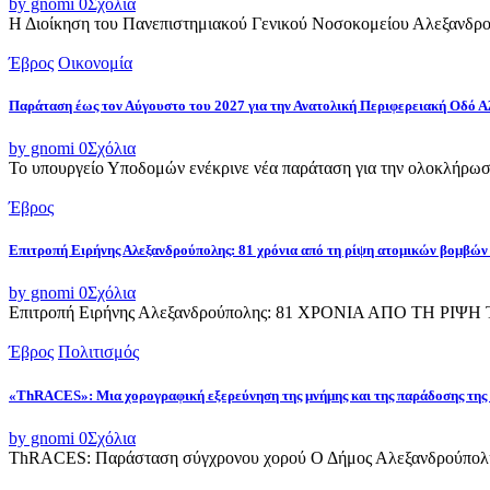
by gnomi
0
Σχόλια
Η Διοίκηση του Πανεπιστημιακού Γενικού Νοσοκομείου Αλεξανδρού
Έβρος
Οικονομία
Παράταση έως τον Αύγουστο του 2027 για την Ανατολική Περιφερειακή Οδό 
by gnomi
0
Σχόλια
Το υπουργείο Υποδομών ενέκρινε νέα παράταση για την ολοκλήρωσ
Έβρος
Επιτροπή Ειρήνης Αλεξανδρούπολης: 81 χρόνια από τη ρίψη ατομικών βομβών
by gnomi
0
Σχόλια
Επιτροπή Ειρήνης Αλεξανδρούπολης: 81 ΧΡΟΝΙΑ ΑΠΟ ΤΗ Ρ
Έβρος
Πολιτισμός
«ThRACES»: Μια χορογραφική εξερεύνηση της μνήμης και της παράδοσης της
by gnomi
0
Σχόλια
ThRACES: Παράσταση σύγχρονου χορού Ο Δήμος Αλεξανδρούπολης 