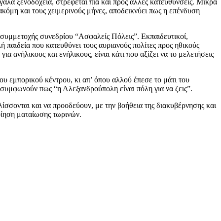
άλα ξενοδοχεία, στρέφεται πια και προς άλλες κατευθύνσεις. Μικρά
 ακόμη και τους χειμερινούς μήνες, αποδεικνύει πως η επένδυση
 συμμετοχής συνεδρίου “Ασφαλείς Πόλεις”. Εκπαιδευτικοί,
ή παιδεία που κατευθύνει τους αυριανούς πολίτες προς ηθικούς
ανήλικους και ενήλικους, είναι κάτι που αξίζει να το μελετήσεις
υ εμπορικού κέντρου, κι απ’ όπου αλλού έπεσε το μάτι του
 συμφωνούν πως “η Αλεξανδρούπολη είναι πόλη για να ζεις”.
λίσσονται και να προοδεύουν, με την βοήθεια της διακυβέρνησης και
οίηση ματαίωσης τωρινών.