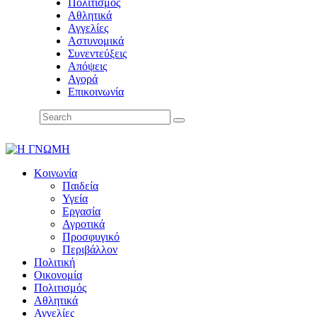
Πολιτισμός
Αθλητικά
Αγγελίες
Αστυνομικά
Συνεντεύξεις
Απόψεις
Αγορά
Επικοινωνία
Κοινωνία
Παιδεία
Υγεία
Εργασία
Αγροτικά
Προσφυγικό
Περιβάλλον
Πολιτική
Οικονομία
Πολιτισμός
Αθλητικά
Αγγελίες