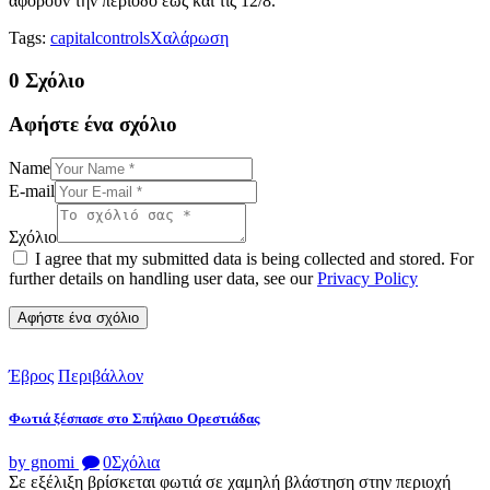
αφορούν την περίοδο έως και τις 12/8.
Tags:
capital
controls
Χαλάρωση
0 Σχόλιο
Αφήστε ένα σχόλιο
Name
E-mail
Σχόλιο
I agree that my submitted data is being collected and stored. For
further details on handling user data, see our
Privacy Policy
Έβρος
Περιβάλλον
Φωτιά ξέσπασε στο Σπήλαιο Ορεστιάδας
by gnomi
0
Σχόλια
Σε εξέλιξη βρίσκεται φωτιά σε χαμηλή βλάστηση στην περιοχή