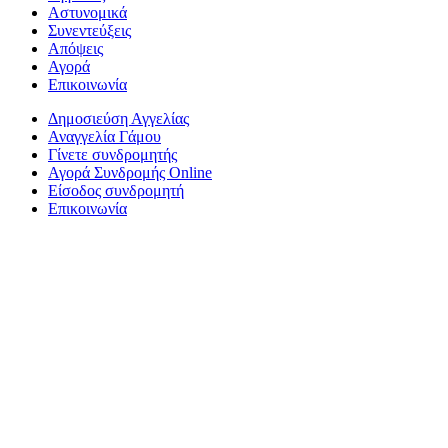
Αστυνομικά
Συνεντεύξεις
Απόψεις
Αγορά
Επικοινωνία
Δημοσιεύση Αγγελίας
Αναγγελία Γάμου
Γίνετε συνδρομητής
Αγορά Συνδρομής Online
Είσοδος συνδρομητή
Επικοινωνία