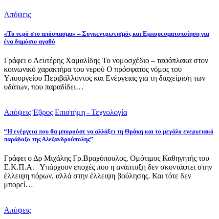
Απόψεις
«Το νερό στο απόσπασμα» – Συγκεντρωτισμός και Εμπορευματοποίηση για
ένα δημόσιο αγαθό
Γράφει ο Λευτέρης Χαμαλίδης Το νομοσχέδιο – ταφόπλακα στον
κοινωνικό χαρακτήρα του νερού Ο πρόσφατος νόμος του
Υπουργείου Περιβάλλοντος και Ενέργειας για τη διαχείριση των
υδάτων, που παραδίδει…
Απόψεις
Έβρος
Επιστήμη - Τεχνολογία
“Η ενέργεια που θα μπορούσε να αλλάξει τη Θράκη και το μεγάλο ενεργειακό
παράδοξο της Αλεξανδρούπολης”
Γράφει ο Δρ Μιχάλης Γρ.Βραχόπουλος, Ομότιμος Καθηγητής του
Ε.Κ.Π.Α. Υπάρχουν εποχές που η ανάπτυξη δεν σκοντάφτει στην
έλλειψη πόρων, αλλά στην έλλειψη βούλησης. Και τότε δεν
μπορεί…
Απόψεις