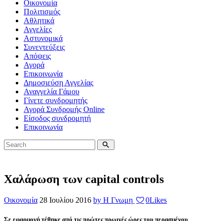
Οικονομία
Πολιτισμός
Αθλητικά
Αγγελίες
Αστυνομικά
Συνεντεύξεις
Απόψεις
Αγορά
Επικοινωνία
Δημοσιεύση Αγγελίας
Αναγγελία Γάμου
Γίνετε συνδρομητής
Αγορά Συνδρομής Online
Είσοδος συνδρομητή
Επικοινωνία
Χαλάρωση των capital controls
Οικονομία
28 Ιουλίου 2016
by Η Γνωμη
0
Likes
Σε εφαρμογή τέθηκε από τις πρώτες πρωινές ώρες του περασμένου