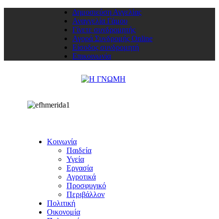
Δημοσιεύση Αγγελίας
Αναγγελία Γάμου
Γίνετε συνδρομητής
Αγορά Συνδρομής Online
Είσοδος συνδρομητή
Επικοινωνία
Κοινωνία
Παιδεία
Υγεία
Εργασία
Αγροτικά
Προσφυγικό
Περιβάλλον
Πολιτική
Οικονομία