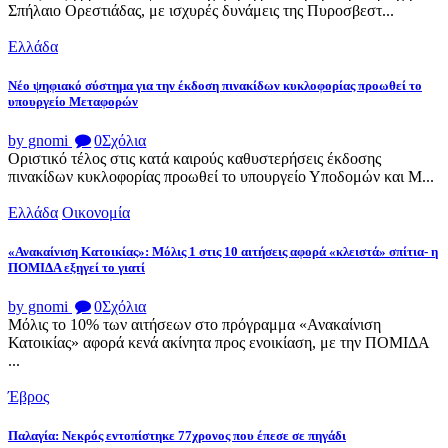
Σπήλαιο Ορεστιάδας, με ισχυρές δυνάμεις της Πυροσβεστ...
Ελλάδα
Νέο ψηφιακό σύστημα για την έκδοση πινακίδων κυκλοφορίας προωθεί το
υπουργείο Μεταφορών
by gnomi
0
Σχόλια
Οριστικό τέλος στις κατά καιρούς καθυστερήσεις έκδοσης
πινακίδων κυκλοφορίας προωθεί το υπουργείο Υποδομών και Μ...
Ελλάδα
Οικονομία
«Ανακαίνιση Κατοικίας»: Μόλις 1 στις 10 αιτήσεις αφορά «κλειστά» σπίτια- η
ΠΟΜΙΔΑ εξηγεί το γιατί
by gnomi
0
Σχόλια
Μόλις το 10% των αιτήσεων στο πρόγραμμα «Ανακαίνιση
Κατοικίας» αφορά κενά ακίνητα προς ενοικίαση, με την ΠΟΜΙΔΑ
...
Έβρος
Παλαγία: Νεκρός εντοπίστηκε 77χρονος που έπεσε σε πηγάδι