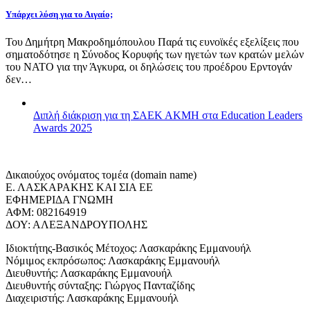
Υπάρχει λύση για το Αιγαίο;
Του Δημήτρη Μακροδημόπουλου Παρά τις ευνοϊκές εξελίξεις που
σηματοδότησε η Σύνοδος Κορυφής των ηγετών των κρατών μελών
του ΝΑΤΟ για την Άγκυρα, οι δηλώσεις του προέδρου Ερντογάν
δεν…
Διπλή διάκριση για τη ΣΑΕΚ ΑΚΜΗ στα Education Leaders
Awards 2025
Δικαιούχος ονόματος τομέα (domain name)
Ε. ΛΑΣΚΑΡΑΚΗΣ ΚΑΙ ΣΙΑ ΕΕ
ΕΦΗΜΕΡΙΔΑ ΓΝΩΜΗ
ΑΦΜ: 082164919
ΔΟΥ: ΑΛΕΞΑΝΔΡΟΥΠΟΛΗΣ
Ιδιοκτήτης-Βασικός Μέτοχος: Λασκαράκης Εμμανουήλ
Νόμιμος εκπρόσωπος: Λασκαράκης Εμμανουήλ
Διευθυντής: Λασκαράκης Εμμανουήλ
Διευθυντής σύνταξης: Γιώργος Πανταζίδης
Διαχειριστής: Λασκαράκης Εμμανουήλ