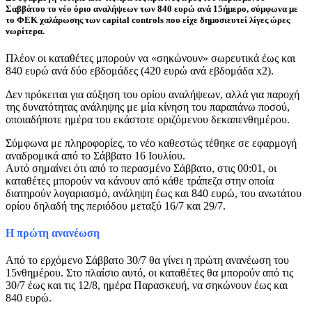
Σαββάτου το νέο όριο αναλήψεων των 840 ευρώ ανά 15ήμερο, σύμφωνα με
το ΦΕΚ χαλάρωσης των capital controls που είχε δημοσιευτεί λίγες ώρες
νωρίτερα.
Πλέον οι καταθέτες μπορούν να «σηκώνουν» σωρευτικά έως και
840 ευρώ ανά δύο εβδομάδες (420 ευρώ ανά εβδομάδα x2).
Δεν πρόκειται για αύξηση του ορίου αναλήψεων, αλλά για παροχή
της δυνατότητας ανάληψης με μία κίνηση του παραπάνω ποσού,
οποιαδήποτε ημέρα του εκάστοτε οριζόμενου δεκαπενθημέρου.
Σύμφωνα με πληροφορίες, το νέο καθεστώς τέθηκε σε εφαρμογή
αναδρομικά από το Σάββατο 16 Ιουλίου.
Αυτό σημαίνει ότι από το περασμένο Σάββατο, στις 00:01, οι
καταθέτες μπορούν να κάνουν από κάθε τράπεζα στην οποία
διατηρούν λογαριασμό, ανάληψη έως και 840 ευρώ, του ανωτάτου
ορίου δηλαδή της περιόδου μεταξύ 16/7 και 29/7.
Η πρώτη ανανέωση
Από το ερχόμενο Σάββατο 30/7 θα γίνει η πρώτη ανανέωση του
15νθημέρου. Στο πλαίσιο αυτό, οι καταθέτες θα μπορούν από τις
30/7 έως και τις 12/8, ημέρα Παρασκευή, να σηκώνουν έως και
840 ευρώ.