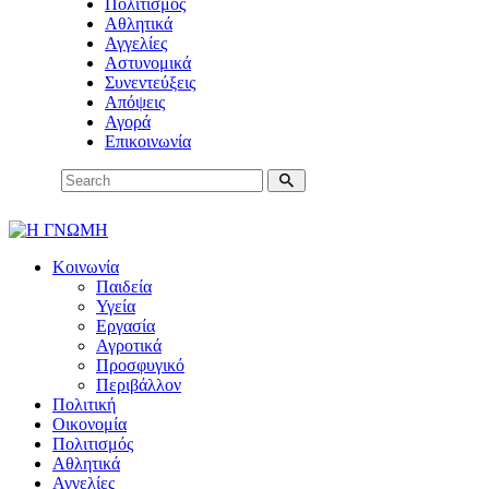
Πολιτισμός
Αθλητικά
Αγγελίες
Αστυνομικά
Συνεντεύξεις
Απόψεις
Αγορά
Επικοινωνία
Κοινωνία
Παιδεία
Υγεία
Εργασία
Αγροτικά
Προσφυγικό
Περιβάλλον
Πολιτική
Οικονομία
Πολιτισμός
Αθλητικά
Αγγελίες