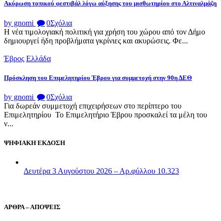
Ακύρωση τοπικού φεστιβάλ λόγω αύξησης του μισθωτηρίου στο Αλτιναλμάζη
by gnomi
0
Σχόλια
Η νέα τιμολογιακή πολιτική για χρήση του χώρου από τον Δήμο
δημιουργεί ήδη προβλήματα γκρίνιες και ακυρώσεις. Φε...
Έβρος
Ελλάδα
Πρόσκληση του Επιμελητηρίου Έβρου για συμμετοχή στην 90η ΔΕΘ
by gnomi
0
Σχόλια
Για δωρεάν συμμετοχή επιχειρήσεων στο περίπτερο του
Επιμελητηρίου Το Επιμελητήριο Έβρου προσκαλεί τα μέλη του
ν...
ΨΗΦΙΑΚΗ ΕΚΔΟΣΗ
Δευτέρα 3 Αυγούστου 2026 – Αρ.φύλλου 10.323
ΑΡΘΡΑ – ΑΠΟΨΕΙΣ