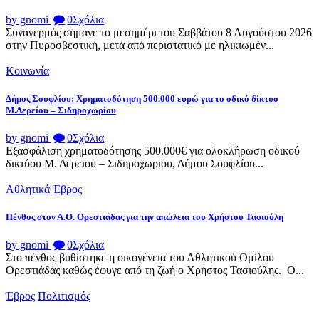
by gnomi
0
Σχόλια
Συναγερμός σήμανε το μεσημέρι του Σαββάτου 8 Αυγούστου 2026
στην Πυροσβεστική, μετά από περιστατικό με ηλικιωμέν...
Κοινωνία
Δήμος Σουφλίου: Χρηματοδότηση 500.000 ευρώ για το οδικό δίκτυο
Μ.Δερείου – Σιδηροχωρίου
by gnomi
0
Σχόλια
Εξασφάλιση χρηματοδότησης 500.000€ για ολοκλήρωση οδικού
δικτύου Μ. Δερειου – Σιδηροχωριου, Δήμου Σουφλίου...
Αθλητικά
Έβρος
Πένθος στον Α.Ο. Ορεστιάδας για την απώλεια του Χρήστου Τασιούλη
by gnomi
0
Σχόλια
Στο πένθος βυθίστηκε η οικογένεια του Αθλητικού Ομίλου
Ορεστιάδας καθώς έφυγε από τη ζωή ο Χρήστος Τασιούλης. Ο...
Έβρος
Πολιτισμός