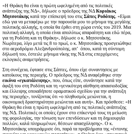
«Η Θράκη θα είναι η πρώτη ωφελημένη από τις πολιτικές
ανάπτυξης της ΝΔ», δήλωσε ο πρόεδρος της ΝΔ
Κυριάκος
Μητσοτάκης
κατά την επίσκεψή του στις
Σάπες Ροδόπης
. «Είμαι
εδώ για να μεταφέρω με την παρουσία μου το μήνυμα της μεγάλης
πολιτικής αλλαγής, η οποία θα έρθει στη χώρα εντός του 2019. Μια
πολιτική αλλαγή, η οποία είναι απολύτως απαραίτητη και εδώ πέρα,
για τη Ροδόπη και τη Θράκη», δήλωσε ο κ. Μητσοτάκης.
Νωρίτερα, λίγο μετά τις 8 το πρωί, ο κ. Μητσοτάκης προσγειώθηκε
στο αεροδρόμιο Αλεξανδρούπολης, απ’ όπου, κατά τη σύντομη
δήλωσή του, έστειλε μήνυμα νίκης της ΝΔ στις επερχόμενες
εκλογικές αναμετρήσεις.
Στη συνέχεια, έφτασε στις Σάπτες, όπου είχε συναντησεις με
κατοίκους της περιοχής. Ο πρόεδρος της ΝΔ αναφέρθηκε στην
εικόνα «εγκατάλειψης»
, που, όπως είπε, συνάντησε κατά την
άφιξή του στη Ροδόπη και τη «γενικότερη αίσθηση απαισιοδοξίας
και έλλειψης οποιαδήποτε οραματικού σχεδίου για την ανάπτυξη
της περιοχής», τονίζοντας ότι «ο πληθυσμός μειώνεται, η
οικονομική δραστηριότητα μειώνεται και αυτή». Και πρόσθεσε: «Η
Θράκη θα είναι η πρώτη ωφελημένη από τις πολιτικές ανάπτυξης
της ΝΔ. Πολιτικές οι οποίες έχουν στο επίκεντρό τους τη μείωση
της φορολογίας, την τόνωση των επενδύσεων και τη δημιουργία
πολλών, καλά πληρωμένων, θέσεων απασχόλησης». Ο κ.
Μητσοτάκης υπογράμμισε ότι, παρά τα προβλήματα της «έντονης