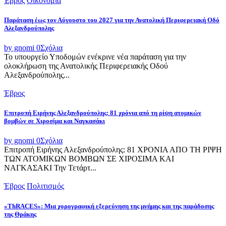
Έβρος
Οικονομία
Παράταση έως τον Αύγουστο του 2027 για την Ανατολική Περιφερειακή Οδό
Αλεξανδρούπολης
by gnomi
0
Σχόλια
Το υπουργείο Υποδομών ενέκρινε νέα παράταση για την
ολοκλήρωση της Ανατολικής Περιφερειακής Οδού
Αλεξανδρούπολης...
Έβρος
Επιτροπή Ειρήνης Αλεξανδρούπολης: 81 χρόνια από τη ρίψη ατομικών
βομβών σε Χιροσίμα και Ναγκασάκι
by gnomi
0
Σχόλια
Επιτροπή Ειρήνης Αλεξανδρούπολης: 81 ΧΡΟΝΙΑ ΑΠΟ ΤΗ ΡΙΨΗ
ΤΩΝ ΑΤΟΜΙΚΩΝ ΒΟΜΒΩΝ ΣΕ ΧΙΡΟΣΙΜΑ ΚΑΙ
ΝΑΓΚΑΣΑΚΙ Την Τετάρτ...
Έβρος
Πολιτισμός
«ThRACES»: Μια χορογραφική εξερεύνηση της μνήμης και της παράδοσης
της Θράκης