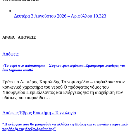
Δευτέρα 3 Αυγούστου 2026 – Αρ.φύλλου 10.323
ΑΡΘΡΑ – ΑΠΟΨΕΙΣ
Απόψεις
«Το νερό στο απόσπασμα» – Συγκεντρωτισμός και Εμπορευματοποίηση για
ένα δημόσιο αγαθό
Γράφει ο Λευτέρης Χαμαλίδης Το νομοσχέδιο – ταφόπλακα στον
κοινωνικό χαρακτήρα του νερού Ο πρόσφατος νόμος του
Υπουργείου Περιβάλλοντος και Ενέργειας για τη διαχείριση των
υδάτων, που παραδίδει…
Απόψεις
Έβρος
Επιστήμη - Τεχνολογία
“Η ενέργεια που θα μπορούσε να αλλάξει τη Θράκη και το μεγάλο ενεργειακό
παράδοξο της Αλεξανδρούπολης”