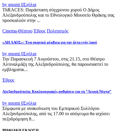
by gnomi
0
Σχόλια
ThRACES: Παράσταση σύγχρονου χορού Ο Δήμος
Αλεξανδρούπολης και το Εθνολογικό Μουσείο Θράκης σας
προσκαλούν στην ...
Cinema-Θέατρο
Έβρος
Πολιτισμός
«ΑΗ ΛΑΟΣ»: Ένα σκηνικό ρέκβιεμ για την ήττα ενός λαού
by gnomi
0
Σχόλια
Την Παρασκευή 7 Αυγούστου, στις 21.15, στο Θέατρο
Αλτιναλμάζη της Αλεξανδρούπολης, θα παρουσιαστεί το
εμβληματικ...
Έβρος
Αλεξανδρούπολη: Κυκλοφοριακές ρυθμίσεις για τη “Λευκή Νύχτα”
by gnomi
0
Σχόλια
Σύμφωνα με ανακοίνωση του Εμπορικού Συλλόγου
Αλεξανδρούπολης, από τις 17.00 το απόγευμα θα ισχύσει
πεζοδρόμηση 8...
ΨΗΦΙΑΚΗ ΕΚΔΟΣΗ