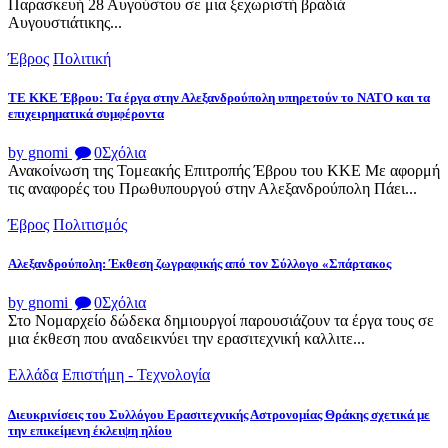
Παρασκευή 28 Αυγούστου σε μια ξεχωριστή βραδιά
Αυγουστιάτικης...
Έβρος
Πολιτική
ΤΕ ΚΚΕ Έβρου: Τα έργα στην Αλεξανδρούπολη υπηρετούν το ΝΑΤΟ και τα
επιχειρηματικά συμφέροντα
by gnomi
0
Σχόλια
Ανακοίνωση της Τομεακής Επιτροπής Έβρου του ΚΚΕ Με αφορμή
τις αναφορές του Πρωθυπουργού στην Αλεξανδρούπολη Πάει...
Έβρος
Πολιτισμός
Αλεξανδρούπολη: Έκθεση ζωγραφικής από τον Σύλλογο «Σπάρτακος
by gnomi
0
Σχόλια
Στο Νομαρχείο δώδεκα δημιουργοί παρουσιάζουν τα έργα τους σε
μια έκθεση που αναδεικνύει την ερασιτεχνική καλλιτε...
Ελλάδα
Επιστήμη - Τεχνολογία
Διευκρινίσεις του Συλλόγου Ερασιτεχνικής Αστρονομίας Θράκης σχετικά με
την επικείμενη έκλειψη ηλίου