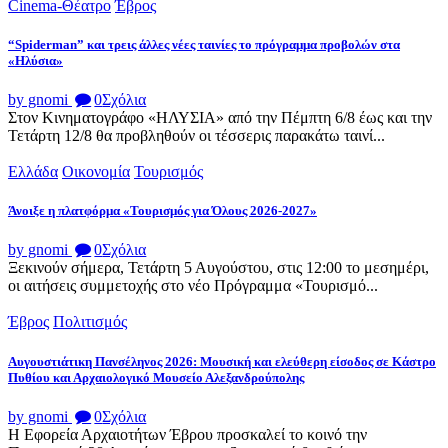
Cinema-Θέατρο
Έβρος
“Spiderman” και τρεις άλλες νέες ταινίες το πρόγραμμα προβολών στα
«Ηλύσια»
by gnomi
0
Σχόλια
Στον Κινηματογράφο «ΗΛΥΣΙΑ» από την Πέμπτη 6/8 έως και την
Τετάρτη 12/8 θα προβληθούν οι τέσσερις παρακάτω ταινί...
Ελλάδα
Οικονομία
Τουρισμός
Άνοιξε η πλατφόρμα «Τουρισμός για Όλους 2026-2027»
by gnomi
0
Σχόλια
Ξεκινούν σήμερα, Τετάρτη 5 Αυγούστου, στις 12:00 το μεσημέρι,
οι αιτήσεις συμμετοχής στο νέο Πρόγραμμα «Τουρισμό...
Έβρος
Πολιτισμός
Αυγουστιάτικη Πανσέληνος 2026: Μουσική και ελεύθερη είσοδος σε Κάστρο
Πυθίου και Αρχαιολογικό Μουσείο Αλεξανδρούπολης
by gnomi
0
Σχόλια
Η Εφορεία Αρχαιοτήτων Έβρου προσκαλεί το κοινό την