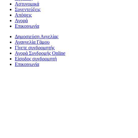
Αστυνομικά
Συνεντεύξεις
Απόψεις
Αγορά
Επικοινωνία
Δημοσιεύση Αγγελίας
Αναγγελία Γάμου
Γίνετε συνδρομητής
Αγορά Συνδρομής Online
Είσοδος συνδρομητή
Επικοινωνία