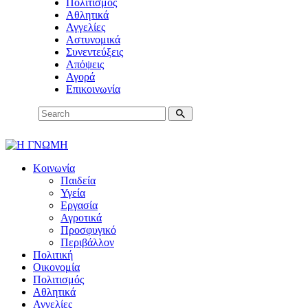
Πολιτισμός
Αθλητικά
Αγγελίες
Αστυνομικά
Συνεντεύξεις
Απόψεις
Αγορά
Επικοινωνία
Κοινωνία
Παιδεία
Υγεία
Εργασία
Αγροτικά
Προσφυγικό
Περιβάλλον
Πολιτική
Οικονομία
Πολιτισμός
Αθλητικά
Αγγελίες