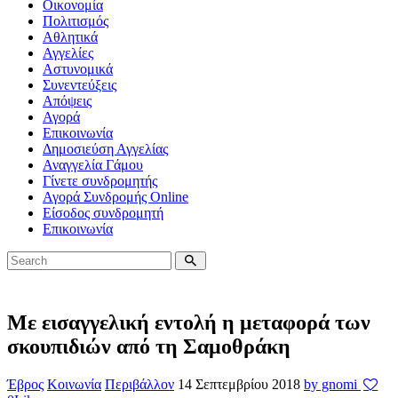
Οικονομία
Πολιτισμός
Αθλητικά
Αγγελίες
Αστυνομικά
Συνεντεύξεις
Απόψεις
Αγορά
Επικοινωνία
Δημοσιεύση Αγγελίας
Αναγγελία Γάμου
Γίνετε συνδρομητής
Αγορά Συνδρομής Online
Είσοδος συνδρομητή
Επικοινωνία
Με εισαγγελική εντολή η μεταφορά των
σκουπιδιών από τη Σαμοθράκη
Έβρος
Κοινωνία
Περιβάλλον
14 Σεπτεμβρίου 2018
by gnomi