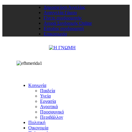
Δημοσιεύση Αγγελίας
Αναγγελία Γάμου
Γίνετε συνδρομητής
Αγορά Συνδρομής Online
Είσοδος συνδρομητή
Επικοινωνία
Κοινωνία
Παιδεία
Υγεία
Εργασία
Αγροτικά
Προσφυγικό
Περιβάλλον
Πολιτική
Οικονομία