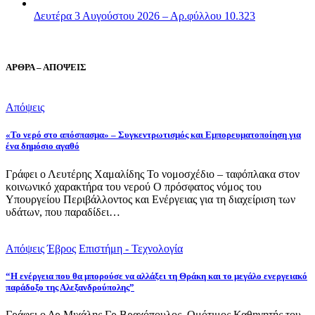
Δευτέρα 3 Αυγούστου 2026 – Αρ.φύλλου 10.323
ΑΡΘΡΑ – ΑΠΟΨΕΙΣ
Απόψεις
«Το νερό στο απόσπασμα» – Συγκεντρωτισμός και Εμπορευματοποίηση για
ένα δημόσιο αγαθό
Γράφει ο Λευτέρης Χαμαλίδης Το νομοσχέδιο – ταφόπλακα στον
κοινωνικό χαρακτήρα του νερού Ο πρόσφατος νόμος του
Υπουργείου Περιβάλλοντος και Ενέργειας για τη διαχείριση των
υδάτων, που παραδίδει…
Απόψεις
Έβρος
Επιστήμη - Τεχνολογία
“Η ενέργεια που θα μπορούσε να αλλάξει τη Θράκη και το μεγάλο ενεργειακό
παράδοξο της Αλεξανδρούπολης”
Γράφει ο Δρ Μιχάλης Γρ.Βραχόπουλος, Ομότιμος Καθηγητής του