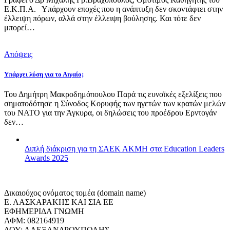
Ε.Κ.Π.Α. Υπάρχουν εποχές που η ανάπτυξη δεν σκοντάφτει στην
έλλειψη πόρων, αλλά στην έλλειψη βούλησης. Και τότε δεν
μπορεί…
Απόψεις
Υπάρχει λύση για το Αιγαίο;
Του Δημήτρη Μακροδημόπουλου Παρά τις ευνοϊκές εξελίξεις που
σηματοδότησε η Σύνοδος Κορυφής των ηγετών των κρατών μελών
του ΝΑΤΟ για την Άγκυρα, οι δηλώσεις του προέδρου Ερντογάν
δεν…
Διπλή διάκριση για τη ΣΑΕΚ ΑΚΜΗ στα Education Leaders
Awards 2025
Δικαιούχος ονόματος τομέα (domain name)
Ε. ΛΑΣΚΑΡΑΚΗΣ ΚΑΙ ΣΙΑ ΕΕ
ΕΦΗΜΕΡΙΔΑ ΓΝΩΜΗ
ΑΦΜ: 082164919
ΔΟΥ: ΑΛΕΞΑΝΔΡΟΥΠΟΛΗΣ