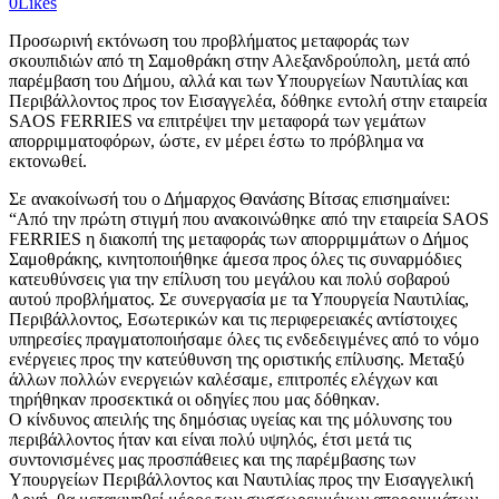
0
Likes
Προσωρινή εκτόνωση του προβλήματος μεταφοράς των
σκουπιδιών από τη Σαμοθράκη στην Αλεξανδρούπολη, μετά από
παρέμβαση του Δήμου, αλλά και των Υπουργείων Ναυτιλίας και
Περιβάλλοντος προς τον Εισαγγελέα, δόθηκε εντολή στην εταιρεία
SAOS FΕRRIES να επιτρέψει την μεταφορά των γεμάτων
απορριμματοφόρων, ώστε, εν μέρει έστω το πρόβλημα να
εκτονωθεί.
Σε ανακοίνωσή του ο Δήμαρχος Θανάσης Βίτσας επισημαίνει:
“Από την πρώτη στιγμή που ανακοινώθηκε από την εταιρεία SAOS
FERRIES η διακοπή της μεταφοράς των απορριμμάτων ο Δήμος
Σαμοθράκης, κινητοποιήθηκε άμεσα προς όλες τις συναρμόδιες
κατευθύνσεις για την επίλυση του μεγάλου και πολύ σοβαρού
αυτού προβλήματος. Σε συνεργασία με τα Υπουργεία Ναυτιλίας,
Περιβάλλοντος, Εσωτερικών και τις περιφερειακές αντίστοιχες
υπηρεσίες πραγματοποιήσαμε όλες τις ενδεδειγμένες από το νόμο
ενέργειες προς την κατεύθυνση της οριστικής επίλυσης. Μεταξύ
άλλων πολλών ενεργειών καλέσαμε, επιτροπές ελέγχων και
τηρήθηκαν προσεκτικά οι οδηγίες που μας δόθηκαν.
Ο κίνδυνος απειλής της δημόσιας υγείας και της μόλυνσης του
περιβάλλοντος ήταν και είναι πολύ υψηλός, έτσι μετά τις
συντονισμένες μας προσπάθειες και της παρέμβασης των
Υπουργείων Περιβάλλοντος και Ναυτιλίας προς την Εισαγγελική