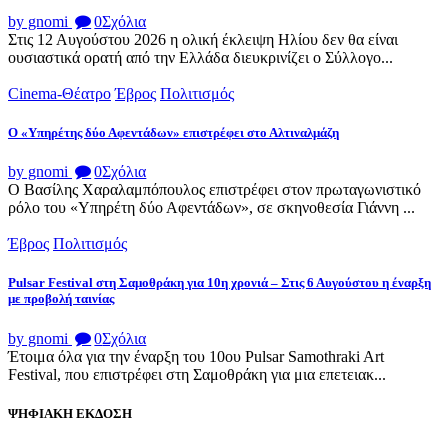
by gnomi
0
Σχόλια
Στις 12 Αυγούστου 2026 η ολική έκλειψη Ηλίου δεν θα είναι
ουσιαστικά ορατή από την Ελλάδα διευκρινίζει ο Σύλλογο...
Cinema-Θέατρο
Έβρος
Πολιτισμός
Ο «Υπηρέτης δύο Αφεντάδων» επιστρέφει στο Αλτιναλμάζη
by gnomi
0
Σχόλια
Ο Βασίλης Χαραλαμπόπουλος επιστρέφει στον πρωταγωνιστικό
ρόλο του «Υπηρέτη δύο Αφεντάδων», σε σκηνοθεσία Γιάννη ...
Έβρος
Πολιτισμός
Pulsar Festival στη Σαμοθράκη για 10η χρονιά – Στις 6 Αυγούστου η έναρξη
με προβολή ταινίας
by gnomi
0
Σχόλια
Έτοιμα όλα για την έναρξη του 10ου Pulsar Samothraki Art
Festival, που επιστρέφει στη Σαμοθράκη για μια επετειακ...
ΨΗΦΙΑΚΗ ΕΚΔΟΣΗ