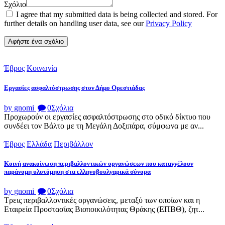
Σχόλιο
I agree that my submitted data is being collected and stored. For
further details on handling user data, see our
Privacy Policy
Έβρος
Κοινωνία
Εργασίες ασφαλτόστρωσης στον Δήμο Ορεστιάδας
by gnomi
0
Σχόλια
Προχωρούν οι εργασίες ασφαλτόστρωσης στο οδικό δίκτυο που
συνδέει τον Βάλτο με τη Μεγάλη Δοξιπάρα, σύμφωνα με αν...
Έβρος
Ελλάδα
Περιβάλλον
Κοινή ανακοίνωση περιβαλλοντικών οργανώσεων που καταγγέλουν
παράνομη υλοτόμηση στα ελληνοβουλγαρικά σύνορα
by gnomi
0
Σχόλια
Τρεις περιβαλλοντικές οργανώσεις, μεταξύ των οποίων και η
Εταιρεία Προστασίας Βιοποικιλότητας Θράκης (ΕΠΒΘ), ζητ...