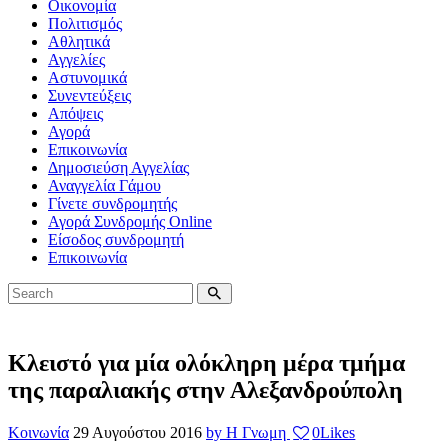
Οικονομία
Πολιτισμός
Αθλητικά
Αγγελίες
Αστυνομικά
Συνεντεύξεις
Απόψεις
Αγορά
Επικοινωνία
Δημοσιεύση Αγγελίας
Αναγγελία Γάμου
Γίνετε συνδρομητής
Αγορά Συνδρομής Online
Είσοδος συνδρομητή
Επικοινωνία
Κλειστό για μία ολόκληρη μέρα τμήμα
της παραλιακής στην Αλεξανδρούπολη
Κοινωνία
29 Αυγούστου 2016
by Η Γνωμη
0
Likes