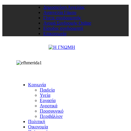
Δημοσιεύση Αγγελίας
Αναγγελία Γάμου
Γίνετε συνδρομητής
Αγορά Συνδρομής Online
Είσοδος συνδρομητή
Επικοινωνία
Κοινωνία
Παιδεία
Υγεία
Εργασία
Αγροτικά
Προσφυγικό
Περιβάλλον
Πολιτική
Οικονομία