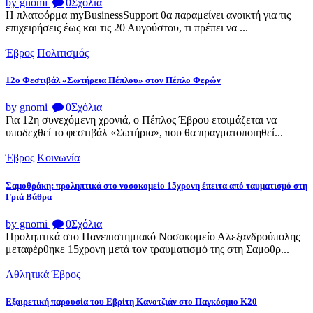
by gnomi
0
Σχόλια
Η πλατφόρμα myBusinessSupport θα παραμείνει ανοικτή για τις
επιχειρήσεις έως και τις 20 Αυγούστου, τι πρέπει να ...
Έβρος
Πολιτισμός
12ο Φεστιβάλ «Σωτήρεια Πέπλου» στον Πέπλο Φερών
by gnomi
0
Σχόλια
Για 12η συνεχόμενη χρονιά, ο Πέπλος Έβρου ετοιμάζεται να
υποδεχθεί το φεστιβάλ «Σωτήρια», που θα πραγματοποιηθεί...
Έβρος
Κοινωνία
Σαμοθράκη: προληπτικά στο νοσοκομείο 15χρονη έπειτα από ταυματισμό στη
Γριά Βάθρα
by gnomi
0
Σχόλια
Προληπτικά στο Πανεπιστημιακό Νοσοκομείο Αλεξανδρούπολης
μεταφέρθηκε 15χρονη μετά τον τραυματισμό της στη Σαμοθρ...
Αθλητικά
Έβρος
Εξαιρετική παρουσία του Εβρίτη Κανοτζιάν στο Παγκόσμιο Κ20