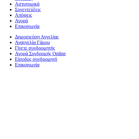
Αστυνομικά
Συνεντεύξεις
Απόψεις
Αγορά
Επικοινωνία
Δημοσιεύση Αγγελίας
Αναγγελία Γάμου
Γίνετε συνδρομητής
Αγορά Συνδρομής Online
Είσοδος συνδρομητή
Επικοινωνία