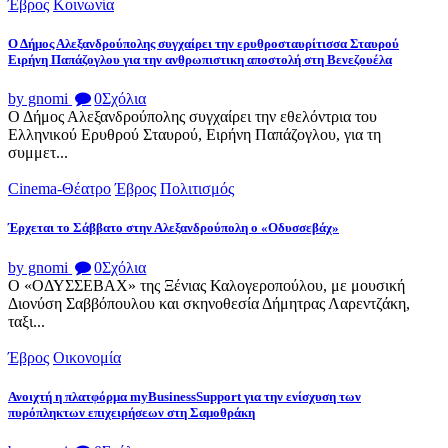
Έβρος
Κοινωνία
Ο Δήμος Αλεξανδρούπολης συγχαίρει την ερυθροσταυρίτισσα Σταυρού
Ειρήνη Παπάζογλου για την ανθρωπιστικη αποστολή στη Βενεζουέλα
by gnomi
0
Σχόλια
Ο Δήμος Αλεξανδρούπολης συγχαίρει την εθελόντρια του
Ελληνικού Ερυθρού Σταυρού, Ειρήνη Παπάζογλου, για τη
συμμετ...
Cinema-Θέατρο
Έβρος
Πολιτισμός
Έρχεται το Σάββατο στην Αλεξανδρούπολη ο «Οδυσσεβάχ»
by gnomi
0
Σχόλια
Ο «ΟΔΥΣΣΕΒΑΧ» της Ξένιας Καλογεροπούλου, με μουσική
Διονύση Σαββόπουλου και σκηνοθεσία Δήμητρας Λαρεντζάκη,
ταξι...
Έβρος
Οικονομία
Ανοιχτή η πλατφόρμα myBusinessSupport για την ενίσχυση των
πυρόπληκτων επιχειρήσεων στη Σαμοθράκη