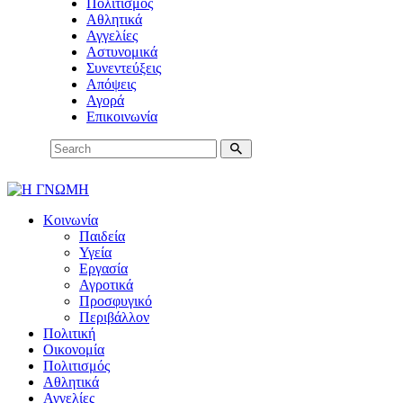
Πολιτισμός
Αθλητικά
Αγγελίες
Αστυνομικά
Συνεντεύξεις
Απόψεις
Αγορά
Επικοινωνία
Κοινωνία
Παιδεία
Υγεία
Εργασία
Αγροτικά
Προσφυγικό
Περιβάλλον
Πολιτική
Οικονομία
Πολιτισμός
Αθλητικά
Αγγελίες