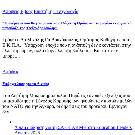
Απόψεις
Έβρος
Επιστήμη - Τεχνολογία
“Η ενέργεια που θα μπορούσε να αλλάξει τη Θράκη και το μεγάλο ενεργειακό
παράδοξο της Αλεξανδρούπολης”
Γράφει ο Δρ Μιχάλης Γρ.Βραχόπουλος, Ομότιμος Καθηγητής του
Ε.Κ.Π.Α. Υπάρχουν εποχές που η ανάπτυξη δεν σκοντάφτει στην
έλλειψη πόρων, αλλά στην έλλειψη βούλησης. Και τότε δεν
μπορεί…
Απόψεις
Υπάρχει λύση για το Αιγαίο;
Του Δημήτρη Μακροδημόπουλου Παρά τις ευνοϊκές εξελίξεις που
σηματοδότησε η Σύνοδος Κορυφής των ηγετών των κρατών μελών
του ΝΑΤΟ για την Άγκυρα, οι δηλώσεις του προέδρου Ερντογάν
δεν…
Διπλή διάκριση για τη ΣΑΕΚ ΑΚΜΗ στα Education Leaders
Awards 2025