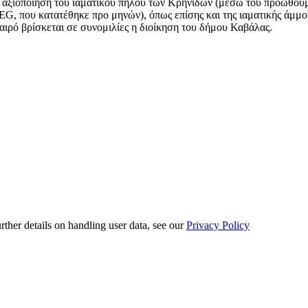
 αξιοποίηση του ιαματικού πηλού των Κρηνίδων (μέσω του προωθούμ
, που κατατέθηκε προ μηνών), όπως επίσης και της ιαματικής άμμο
καιρό βρίσκεται σε συνομιλίες η διοίκηση του δήμου Καβάλας.
urther details on handling user data, see our
Privacy Policy