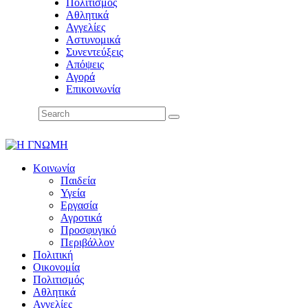
Πολιτισμός
Αθλητικά
Αγγελίες
Αστυνομικά
Συνεντεύξεις
Απόψεις
Αγορά
Επικοινωνία
Κοινωνία
Παιδεία
Υγεία
Εργασία
Αγροτικά
Προσφυγικό
Περιβάλλον
Πολιτική
Οικονομία
Πολιτισμός
Αθλητικά
Αγγελίες