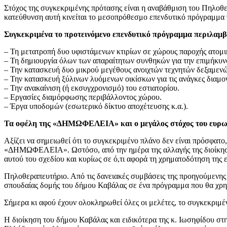
Στόχος της συγκεκριμένης πρότασης είναι η αναβάθμιση του Πηλ
κατεύθυνση αυτή κινείται το μεσοπρόθεσμο επενδυτικό πρόγραμμα 
Συγκεκριμένα το προτεινόμενο επενδυτικό πρόγραμμα περιλαμβ
– Τη μετατροπή δυο υφιστάμενων κτιρίων σε χώρους παροχής ατομι
– Τη δημιουργία όλων των απαραίτητων συνθηκών για την επιμήκυνσ
– Την κατασκευή δυο μικρού μεγέθους ανοιχτών τεχνητών δεξαμενώ
– Την κατασκευή ξύλινων λυόμενων οικίσκων για τις ανάγκες διαμ
– Την ανακαίνιση (ή εκσυγχρονισμό) του εστιατορίου.
– Εργασίες διαμόρφωσης περιβάλλοντος χώρου.
– Έργα υποδομών (εσωτερικό δίκτυο αποχέτευσης κ.α.).
Τα οφέλη της «ΔΗΜΩΦΕΛΕΙΑ» και ο μεγάλος στόχος του ευρωπ
Αξίζει να σημειωθεί ότι το συγκεκριμένο πλάνο δεν είναι πρόσφατο
«ΔΗΜΩΦΕΛΕΙΑ». Ωστόσο, από την ημέρα της αλλαγής της διοίκησης
αυτού του σχεδίου και κυρίως σε ό,τι αφορά τη χρηματοδότηση της 
Πηλοθεραπευτήριο. Από τις δανειακές συμβάσεις της προηγούμενης δ
σπουδαίας δομής του δήμου Καβάλας σε ένα πρόγραμμα που θα χρη
Σήμερα κι αφού έχουν ολοκληρωθεί όλες οι μελέτες, το συγκεκριμέν
Η διοίκηση του δήμου Καβάλας και ειδικότερα της κ. Ιωσηφίδου 