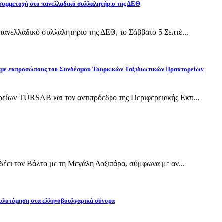
 συμμετοχή στο πανελλαδικό συλλαλητήριο της ΔΕΘ
ανελλαδικό συλλαλητήριο της ΔΕΘ, το Σάββατο 5 Σεπτέ...
ίδη με εκπροσώπους του Συνδέσμου Τουρκικών Ταξιδιωτικών Πρακτορείων
ίων TÜRSAB και τον αντιπρόεδρο της Περιφερειακής Εκπ...
έει τον Βάλτο με τη Μεγάλη Δοξιπάρα, σύμφωνα με αν...
υλοτόμηση στα ελληνοβουλγαρικά σύνορα