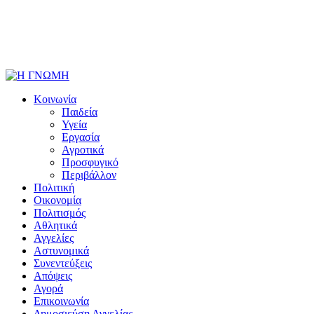
Κοινωνία
Παιδεία
Υγεία
Εργασία
Αγροτικά
Προσφυγικό
Περιβάλλον
Πολιτική
Οικονομία
Πολιτισμός
Αθλητικά
Αγγελίες
Αστυνομικά
Συνεντεύξεις
Απόψεις
Αγορά
Επικοινωνία
Δημοσιεύση Αγγελίας