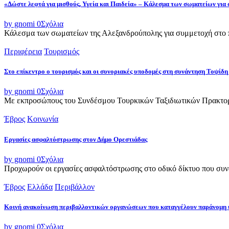
«Δώστε λεφτά για μισθούς, Υγεία και Παιδεία» – Κάλεσμα των σωματείων για
by gnomi
0
Σχόλια
Κάλεσμα των σωματείων της Αλεξανδρούπολης για συμμετοχή στο π
Περιφέρεια
Τουρισμός
Στο επίκεντρο ο τουρισμός και οι συνοριακές υποδομές στη συνάντηση Τοψ
by gnomi
0
Σχόλια
Με εκπροσώπους του Συνδέσμου Τουρκικών Ταξιδιωτικών Πρακτορε
Έβρος
Κοινωνία
Εργασίες ασφαλτόστρωσης στον Δήμο Ορεστιάδας
by gnomi
0
Σχόλια
Προχωρούν οι εργασίες ασφαλτόστρωσης στο οδικό δίκτυο που συνδ
Έβρος
Ελλάδα
Περιβάλλον
Κοινή ανακοίνωση περιβαλλοντικών οργανώσεων που καταγγέλουν παράνομη 
by gnomi
0
Σχόλια