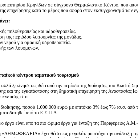
οθεραπευτηρίου Κρηνίδων σε σύγχρονο Θερμαλιστικό Κέντρο, που α
της επιχείρησης κατά το μέρος που αφορά στον εκσυγχρονισμό των 
άνει:
κής πηλοθεραπείας και υδροθεραπείας.
η της περιόδου λειτουργίας της μονάδας.
ν νερού για ομαδική υδροθεραπεία.
ονής των λουόμενων.
αϊκού κέντρου ιαματικού τουρισμού
, αλλά ξεκίνησε ως ιδέα από την περίοδο της διοίκησης του Κωστή Σι
 και της εγκατάστασης στη δημοτική επιχείρηση της Αναστασίας Ιω
επένδυσης στο
ιοίκησης, ποσού 1.000.000 ευρώ με επιτόκιο 3% έως 7% (σ.σ. από το
ματοδοτηθεί από το Ε.Σ.Π.Α..
ο έργο είναι από τα πιο ώριμα έργα για ένταξη της Περιφέρειας Α.Μ.-
στη «ΔΗΜΩΦΕΛΕΙΑ» έχει θέσει ως μεγαλύτερο στόχο την ανάδειξη τη