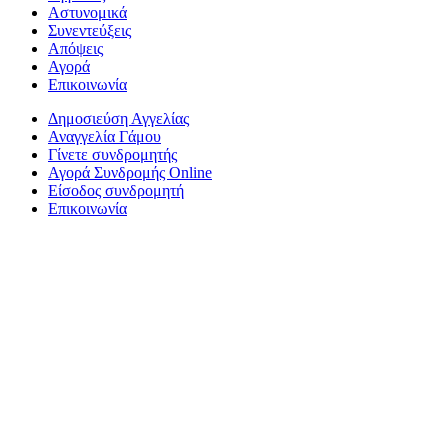
Αστυνομικά
Συνεντεύξεις
Απόψεις
Αγορά
Επικοινωνία
Δημοσιεύση Αγγελίας
Αναγγελία Γάμου
Γίνετε συνδρομητής
Αγορά Συνδρομής Online
Είσοδος συνδρομητή
Επικοινωνία