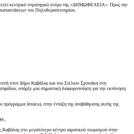
ποτελεί κεντρικό στρατηγικό στόχο της «ΔΗΜΩΦΕΛΕΙΑ». Προς την
εγκαταστάσεων του Πηλοθεραπευτηρίου.
μιτσή στον Δήμο Καβάλας και του Στέλιου Σχοινάκη στη
σηφίδου, υπήρξε μια σημαντική διαφοροποίηση για την εκπόνηση
 πρόγραμμα Jessica), στην ένταξη της αναβάθμισης αυτής της
Θ..
ς Καβάλας στο μεγαλύτερο κέντρο ιαματικού τουρισμού στην