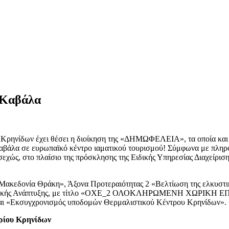
 Καβάλα
Κρηνίδων έχει θέσει η διοίκηση της «ΔΗΜΩΦΕΛΕΙΑ», τα οποία και π
αβάλα σε ευρωπαϊκό κέντρο ιαματικού τουρισμού! Σύμφωνα με πληρο
εχώς, στο πλαίσιο της πρόσκλησης της Ειδικής Υπηρεσίας Διαχείριση
κεδονία Θράκη», Άξονα Προτεραιότητας 2 «Βελτίωση της ελκυστικό
ριφερειακής Ανάπτυξης, με τίτλο «ΟΧΕ_2 ΟΛΟΚΛΗΡΩΜΕΝΗ ΧΩ
ται «Εκσυγχρονισμός υποδομών Θερμαλιστικού Κέντρου Κρηνίδων».
ηρίου Κρηνίδων