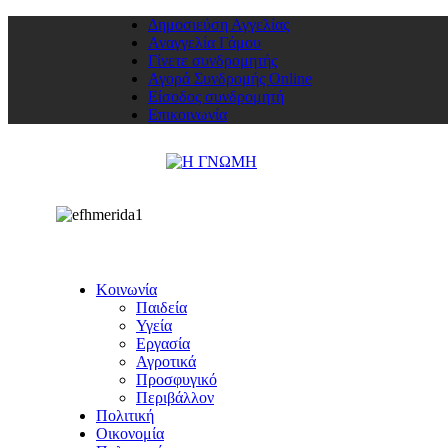
Δημοσιεύση Αγγελίας
Αναγγελία Γάμου
Γίνετε συνδρομητής
Αγορά Συνδρομής Online
Είσοδος συνδρομητή
Επικοινωνία
Κοινωνία
Παιδεία
Υγεία
Εργασία
Αγροτικά
Προσφυγικό
Περιβάλλον
Πολιτική
Οικονομία