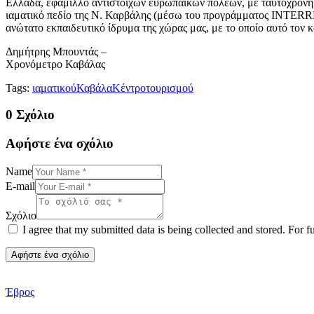
Ελλάδα, εφάμιλλο αντίστοιχων ευρωπαϊκών πόλεων, με ταυτόχρονη
ιαματικό πεδίο της Ν. Καρβάλης (μέσω του προγράμματος INTERREG
ανώτατο εκπαιδευτικό ίδρυμα της χώρας μας, με το οποίο αυτό τον 
Δημήτρης Μπουντάς –
Χρονόμετρο Καβάλας
Tags:
ιαματικού
Καβάλα
Κέντρο
τουρισμού
0 Σχόλιο
Αφήστε ένα σχόλιο
Name
E-mail
Σχόλιο
I agree that my submitted data is being collected and stored. For f
Έβρος