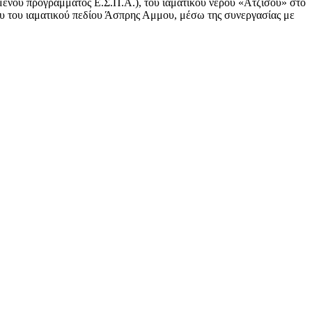
ενου προγράμματος Ε.Σ.Π.Α.), του ιαματικού νερού «Ατζίσου» στο
υ του ιαματικού πεδίου Άσπρης Αμμου, μέσω της συνεργασίας με