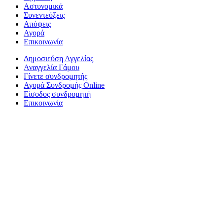
Αστυνομικά
Συνεντεύξεις
Απόψεις
Αγορά
Επικοινωνία
Δημοσιεύση Αγγελίας
Αναγγελία Γάμου
Γίνετε συνδρομητής
Αγορά Συνδρομής Online
Είσοδος συνδρομητή
Επικοινωνία