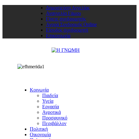
Δημοσιεύση Αγγελίας
Αναγγελία Γάμου
Γίνετε συνδρομητής
Αγορά Συνδρομής Online
Είσοδος συνδρομητή
Επικοινωνία
Κοινωνία
Παιδεία
Υγεία
Εργασία
Αγροτικά
Προσφυγικό
Περιβάλλον
Πολιτική
Οικονομία