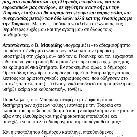
μας, στα ακροδάκτυλα της ελληνικής επικράτειας και των
ευρωπαϊκών μας συνόρων, σε εγγύτητα αναπνοής με την
Τουρκία, ελπίζω ότι θα παραμείνει γέφυρα και φάρος φιλίας και
συνεργασίας μεταξύ των δύο λαών αλλά και της ένωσής μας με
την Τουρκία
». Με τον κ. Γιούνκερ να κλείνει στέλνοντας «τις
θερμότερες ευχές μου και την αγάπη μου σε όλους τους
συνδημότες».
Απαντώντας
, ο Β.
Μαυρίδης
υπογραμμίζει «το αδιαμφισβήτητο
και πάντοτε ένθερμο ενδιαφέρον, αλλά και την έμπρακτη
υποστήριξη στη χώρα μου» από τον κ. Γιούνκερ και τον ευχαριστεί
ειδικότερα, για τη σαφή θέση που έχει πάρει υπέρ της χώρας μας
σε κρίσιμα εθνικά ζητήματα. Εν προκειμένω όμως, ο δήμαρχος
Ορεστιάδας συγχαίρει τον πρόεδρο της Ευρ. Επιτροπής «για τους
λεπτούς και αριστοτεχνικούς χειρισμούς σας, που οδήγησαν στο
ευτυχές αποτέλεσμα (…) είναι γενικά αποδεκτό ότι η συμβολή σας
υπήρξε καίρια και καθοριστική», τονίζει.
Παραλλήλως, ο κ. Μαυρίδης αναφέρει με έμφαση ότι «η
διατήρηση των σχέσεων καλής γειτονίας με την Τουρκία στο
πλαίσιο του αμοιβαίου σεβασμού και η διασφάλιση των υπέρτατων
αξιών της ελευθερίας και της δημοκρατίας αποτελούσε και
συνεχίζει να αποτελεί αδιαπραγμάτευτη και πάγια θέση μας».
Και η επιστολή του δημάρχου καταλήγει απευθυνόμενος