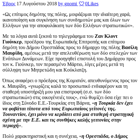
Έβρος
17 Αυγούστου 2018
by gnomi
0
Likes
«Ως επίτιμος δημότης της πόλης, μοιράζομαι την ιδιαίτερη χαρά,
ικανοποίηση και συγκίνηση των συνδημοτών μας και όλων των
Ελλήνων για την αποφυλάκιση των δύο Ελλήνων στρατιωτικών».
Mε τα λόγια αυτά ξεκινά το τηλεγράφημα του
Ζαν Κλοντ
Γιούνκερ
, προέδρου της Ευρωπαϊκής Επιτροπής και επίτιμου
δημότη του Δήμου Ορεστιάδας προς το δήμαρχο της πόλης
Βασίλη
Μαυρίδη
, αμέσως μετά την απελευθέρωση των δύο στελεχών των
Ενόπλων Δυνάμεων. Είχε προηγηθεί επιστολή του Δημάρχου προς
τον κ. Γιούνκερ, τον περασμένο Μάρτιο, λίγες μέρες μετά τη
σύλληψη των Μητρετώδη και Κούκλατζη.
Όπως αναφέρει ο πρόεδρος της Κομισιόν, απευθυνόμενος προς τον
κ. Μαυρίδη, «γνωρίζεις καλά το προσωπικό ενδιαφέρον και τη
σταθερή υποστήριξή μου για επιστροφή (σ.σ. των δύο
στρατιωτικών) στις οικογένειές τους», ενώ θυμίζει όσα είχε πει ο
ίδιος στη Σύνοδο Ε.Ε.-Τουρκίας στη Βάρνα, «
η Τουρκία δεν έχει
να φοβάται τίποτα από τους Ευρωπαίους γείτονές της.
Τουναντίον, έχει μόνο να κερδίσει από μια σταθερή στρατηγική
σχέση με την Ε.Ε. και τις συνθήκες καλής γειτονίας στην
περιοχή
».
Πολύ χαρακτηριστική και η συνέχεια, «
η Ορεστιάδα, ο Δήμος