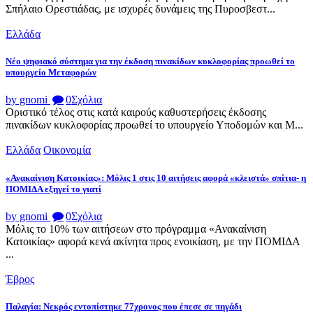
Σπήλαιο Ορεστιάδας, με ισχυρές δυνάμεις της Πυροσβεστ...
Ελλάδα
Νέο ψηφιακό σύστημα για την έκδοση πινακίδων κυκλοφορίας προωθεί το
υπουργείο Μεταφορών
by gnomi
0
Σχόλια
Οριστικό τέλος στις κατά καιρούς καθυστερήσεις έκδοσης
πινακίδων κυκλοφορίας προωθεί το υπουργείο Υποδομών και Μ...
Ελλάδα
Οικονομία
«Ανακαίνιση Κατοικίας»: Μόλις 1 στις 10 αιτήσεις αφορά «κλειστά» σπίτια- η
ΠΟΜΙΔΑ εξηγεί το γιατί
by gnomi
0
Σχόλια
Μόλις το 10% των αιτήσεων στο πρόγραμμα «Ανακαίνιση
Κατοικίας» αφορά κενά ακίνητα προς ενοικίαση, με την ΠΟΜΙΔΑ
...
Έβρος
Παλαγία: Νεκρός εντοπίστηκε 77χρονος που έπεσε σε πηγάδι