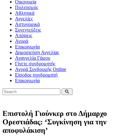
Οικονομία
Πολιτισμός
Αθλητικά
Αγγελίες
Αστυνομικά
Συνεντεύξεις
Απόψεις
Αγορά
Επικοινωνία
Δημοσιεύση Αγγελίας
Αναγγελία Γάμου
Γίνετε συνδρομητής
Αγορά Συνδρομής Online
Είσοδος συνδρομητή
Επικοινωνία
Επιστολή Γιούνκερ στο Δήμαρχο
Ορεστιάδας: ‘Συγκίνηση για την
αποφυλάκιση’