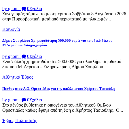
by gnomi
0
Σχόλια
Συναγερμός σήμανε το μεσημέρι του Σαββάτου 8 Αυγούστου 2026
στην Πυροσβεστική, μετά από περιστατικό με ηλικιωμέν...
Κοινωνία
Δήμος Σουφλίου: Χρηματοδότηση 500.000 ευρώ για το οδικό δίκτυο
Μ.Δερείου – Σιδηροχωρίου
by gnomi
0
Σχόλια
Εξασφάλιση χρηματοδότησης 500.000€ για ολοκλήρωση οδικού
δικτύου Μ. Δερειου – Σιδηροχωριου, Δήμου Σουφλίου...
Αθλητικά
Έβρος
Πένθος στον Α.Ο. Ορεστιάδας για την απώλεια του Χρήστου Τασιούλη
by gnomi
0
Σχόλια
Στο πένθος βυθίστηκε η οικογένεια του Αθλητικού Ομίλου
Ορεστιάδας καθώς έφυγε από τη ζωή ο Χρήστος Τασιούλης. Ο...
Έβρος
Πολιτισμός