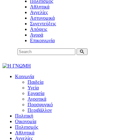
Πολιτισμός
Αθλητικά
Αγγελίες
Αστυνομικά
Συνεντεύξεις
Απόψεις
Αγορά
Επικοινωνία
Κοινωνία
Παιδεία
Υγεία
Εργασία
Αγροτικά
Προσφυγικό
Περιβάλλον
Πολιτική
Οικονομία
Πολιτισμός
Αθλητικά
Αγγελίες