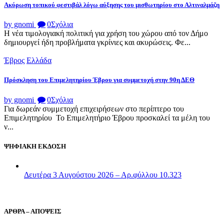
Ακύρωση τοπικού φεστιβάλ λόγω αύξησης του μισθωτηρίου στο Αλτιναλμάζη
by gnomi
0
Σχόλια
Η νέα τιμολογιακή πολιτική για χρήση του χώρου από τον Δήμο
δημιουργεί ήδη προβλήματα γκρίνιες και ακυρώσεις. Φε...
Έβρος
Ελλάδα
Πρόσκληση του Επιμελητηρίου Έβρου για συμμετοχή στην 90η ΔΕΘ
by gnomi
0
Σχόλια
Για δωρεάν συμμετοχή επιχειρήσεων στο περίπτερο του
Επιμελητηρίου Το Επιμελητήριο Έβρου προσκαλεί τα μέλη του
ν...
ΨΗΦΙΑΚΗ ΕΚΔΟΣΗ
Δευτέρα 3 Αυγούστου 2026 – Αρ.φύλλου 10.323
ΑΡΘΡΑ – ΑΠΟΨΕΙΣ