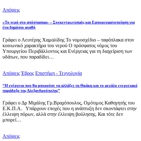
Απόψεις
«Το νερό στο απόσπασμα» – Συγκεντρωτισμός και Εμπορευματοποίηση για
ένα δημόσιο αγαθό
Γράφει ο Λευτέρης Χαμαλίδης Το νομοσχέδιο – ταφόπλακα στον
κοινωνικό χαρακτήρα του νερού Ο πρόσφατος νόμος του
Υπουργείου Περιβάλλοντος και Ενέργειας για τη διαχείριση των
υδάτων, που παραδίδει…
Απόψεις
Έβρος
Επιστήμη - Τεχνολογία
“Η ενέργεια που θα μπορούσε να αλλάξει τη Θράκη και το μεγάλο ενεργειακό
παράδοξο της Αλεξανδρούπολης”
Γράφει ο Δρ Μιχάλης Γρ.Βραχόπουλος, Ομότιμος Καθηγητής του
Ε.Κ.Π.Α. Υπάρχουν εποχές που η ανάπτυξη δεν σκοντάφτει στην
έλλειψη πόρων, αλλά στην έλλειψη βούλησης. Και τότε δεν
μπορεί…
Απόψεις