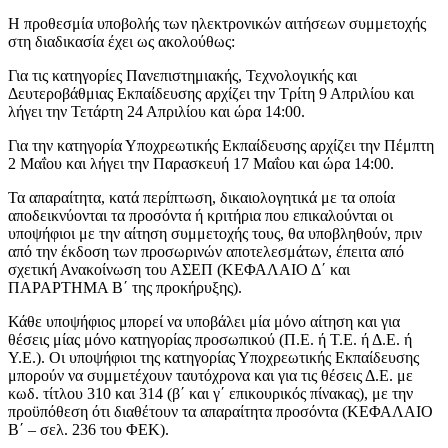
Η προθεσμία υποβολής των ηλεκτρονικών αιτήσεων συμμετοχής
στη διαδικασία έχει ως ακολούθως:
Για τις κατηγορίες Πανεπιστημιακής, Τεχνολογικής και
Δευτεροβάθμιας Εκπαίδευσης αρχίζει την Τρίτη 9 Απριλίου και
λήγει την Τετάρτη 24 Απριλίου και ώρα 14:00.
Για την κατηγορία Υποχρεωτικής Εκπαίδευσης αρχίζει την Πέμπτη
2 Μαΐου και λήγει την Παρασκευή 17 Μαΐου και ώρα 14:00.
Τα απαραίτητα, κατά περίπτωση, δικαιολογητικά με τα οποία
αποδεικνύονται τα προσόντα ή κριτήρια που επικαλούνται οι
υποψήφιοι με την αίτηση συμμετοχής τους, θα υποβληθούν, πριν
από την έκδοση των προσωρινών αποτελεσμάτων, έπειτα από
σχετική Ανακοίνωση του ΑΣΕΠ (ΚΕΦΑΛΑΙΟ Δ΄ και
ΠΑΡΑΡΤΗΜΑ Β΄ της προκήρυξης).
Κάθε υποψήφιος μπορεί να υποβάλει μία μόνο αίτηση και για
θέσεις μίας μόνο κατηγορίας προσωπικού (Π.Ε. ή Τ.Ε. ή Δ.Ε. ή
Υ.Ε.). Οι υποψήφιοι της κατηγορίας Υποχρεωτικής Εκπαίδευσης
μπορούν να συμμετέχουν ταυτόχρονα και για τις θέσεις Δ.Ε. με
κωδ. τίτλου 310 και 314 (β΄ και γ΄ επικουρικός πίνακας), με την
προϋπόθεση ότι διαθέτουν τα απαραίτητα προσόντα (ΚΕΦΑΛΑΙΟ
Β΄ – σελ. 236 του ΦΕΚ).