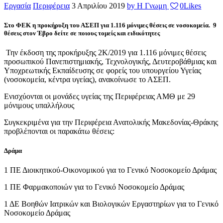
Εργασία
Περιφέρεια
3 Απριλίου 2019
by Η Γνωμη
0
Likes
Στο ΦΕΚ η προκήρυξη του ΑΣΕΠ για 1.116 μόνιμες θέσεις σε νοσοκομεία.
9
θέσεις στον Έβρο δείτε σε ποιους τομείς και ειδικότητες
Την έκδοση της προκήρυξης 2Κ/2019 για 1.116 μόνιμες θέσεις
προσωπικού Πανεπιστημιακής, Τεχνολογικής, Δευτεροβάθμιας και
Υποχρεωτικής Εκπαίδευσης σε φορείς του υπουργείου Υγείας
(νοσοκομεία, κέντρα υγείας), ανακοίνωσε το ΑΣΕΠ.
Ενισχύονται οι μονάδες υγείας της Περιφέρειας ΑΜΘ με 29
μόνιμους υπαλλήλους
Συγκεκριμένα για την Περιφέρεια Ανατολικής Μακεδονίας-Θράκης
προβλέπονται οι παρακάτω θέσεις:
Δράμα
1 ΠΕ Διοικητικού-Οικονομικού για το Γενικό Νοσοκομείο Δράμας
1 ΠΕ Φαρμακοποιών για το Γενικό Νοσοκομείο Δράμας
1 ΔΕ Βοηθών Ιατρικών και Βιολογικών Εργαστηρίων για το Γενικό
Νοσοκομείο Δράμας