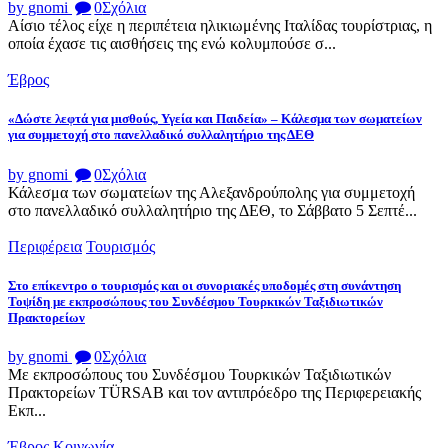
by gnomi
0
Σχόλια
Αίσιο τέλος είχε η περιπέτεια ηλικιωμένης Ιταλίδας τουρίστριας, η
οποία έχασε τις αισθήσεις της ενώ κολυμπούσε σ...
Έβρος
«Δώστε λεφτά για μισθούς, Υγεία και Παιδεία» – Κάλεσμα των σωματείων
για συμμετοχή στο πανελλαδικό συλλαλητήριο της ΔΕΘ
by gnomi
0
Σχόλια
Κάλεσμα των σωματείων της Αλεξανδρούπολης για συμμετοχή
στο πανελλαδικό συλλαλητήριο της ΔΕΘ, το Σάββατο 5 Σεπτέ...
Περιφέρεια
Τουρισμός
Στο επίκεντρο ο τουρισμός και οι συνοριακές υποδομές στη συνάντηση
Τοψίδη με εκπροσώπους του Συνδέσμου Τουρκικών Ταξιδιωτικών
Πρακτορείων
by gnomi
0
Σχόλια
Με εκπροσώπους του Συνδέσμου Τουρκικών Ταξιδιωτικών
Πρακτορείων TÜRSAB και τον αντιπρόεδρο της Περιφερειακής
Εκπ...
Έβρος
Κοινωνία