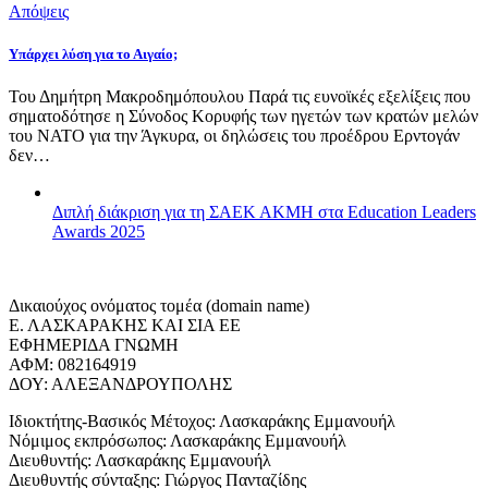
Απόψεις
Υπάρχει λύση για το Αιγαίο;
Του Δημήτρη Μακροδημόπουλου Παρά τις ευνοϊκές εξελίξεις που
σηματοδότησε η Σύνοδος Κορυφής των ηγετών των κρατών μελών
του ΝΑΤΟ για την Άγκυρα, οι δηλώσεις του προέδρου Ερντογάν
δεν…
Διπλή διάκριση για τη ΣΑΕΚ ΑΚΜΗ στα Education Leaders
Awards 2025
Δικαιούχος ονόματος τομέα (domain name)
Ε. ΛΑΣΚΑΡΑΚΗΣ ΚΑΙ ΣΙΑ ΕΕ
ΕΦΗΜΕΡΙΔΑ ΓΝΩΜΗ
ΑΦΜ: 082164919
ΔΟΥ: ΑΛΕΞΑΝΔΡΟΥΠΟΛΗΣ
Ιδιοκτήτης-Βασικός Μέτοχος: Λασκαράκης Εμμανουήλ
Νόμιμος εκπρόσωπος: Λασκαράκης Εμμανουήλ
Διευθυντής: Λασκαράκης Εμμανουήλ
Διευθυντής σύνταξης: Γιώργος Πανταζίδης