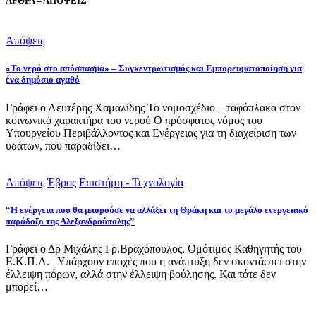
ΑΡΘΡΑ – ΑΠΟΨΕΙΣ
Απόψεις
«Το νερό στο απόσπασμα» – Συγκεντρωτισμός και Εμπορευματοποίηση για
ένα δημόσιο αγαθό
Γράφει ο Λευτέρης Χαμαλίδης Το νομοσχέδιο – ταφόπλακα στον
κοινωνικό χαρακτήρα του νερού Ο πρόσφατος νόμος του
Υπουργείου Περιβάλλοντος και Ενέργειας για τη διαχείριση των
υδάτων, που παραδίδει…
Απόψεις
Έβρος
Επιστήμη - Τεχνολογία
“Η ενέργεια που θα μπορούσε να αλλάξει τη Θράκη και το μεγάλο ενεργειακό
παράδοξο της Αλεξανδρούπολης”
Γράφει ο Δρ Μιχάλης Γρ.Βραχόπουλος, Ομότιμος Καθηγητής του
Ε.Κ.Π.Α. Υπάρχουν εποχές που η ανάπτυξη δεν σκοντάφτει στην
έλλειψη πόρων, αλλά στην έλλειψη βούλησης. Και τότε δεν
μπορεί…