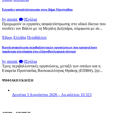
Εργασίες ασφαλτόστρωσης στον Δήμο Ορεστιάδας
by gnomi
0
Σχόλια
Προχωρούν οι εργασίες ασφαλτόστρωσης στο οδικό δίκτυο που
συνδέει τον Βάλτο με τη Μεγάλη Δοξιπάρα, σύμφωνα με αν...
Έβρος
Ελλάδα
Περιβάλλον
Κοινή ανακοίνωση περιβαλλοντικών οργανώσεων που καταγγέλουν
παράνομη υλοτόμηση στα ελληνοβουλγαρικά σύνορα
by gnomi
0
Σχόλια
Τρεις περιβαλλοντικές οργανώσεις, μεταξύ των οποίων και η
Εταιρεία Προστασίας Βιοποικιλότητας Θράκης (ΕΠΒΘ), ζητ...
ΨΗΦΙΑΚΗ ΕΚΔΟΣΗ
Δευτέρα 3 Αυγούστου 2026 – Αρ.φύλλου 10.323