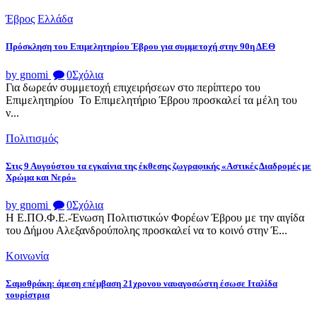
Έβρος
Ελλάδα
Πρόσκληση του Επιμελητηρίου Έβρου για συμμετοχή στην 90η ΔΕΘ
by gnomi
0
Σχόλια
Για δωρεάν συμμετοχή επιχειρήσεων στο περίπτερο του
Επιμελητηρίου Το Επιμελητήριο Έβρου προσκαλεί τα μέλη του
ν...
Πολιτισμός
Στις 9 Αυγούστου τα εγκαίνια της έκθεσης ζωγραφικής «Αστικές Διαδρομές με
Χρώμα και Νερό»
by gnomi
0
Σχόλια
Η Ε.ΠΟ.Φ.Ε.-Ένωση Πολιτιστικών Φορέων Έβρου με την αιγίδα
του Δήμου Αλεξανδρούπολης προσκαλεί να το κοινό στην Έ...
Κοινωνία
Σαμοθράκη: άμεση επέμβαση 21χρονου ναυαγοσώστη έσωσε Ιταλίδα
τουρίστρια