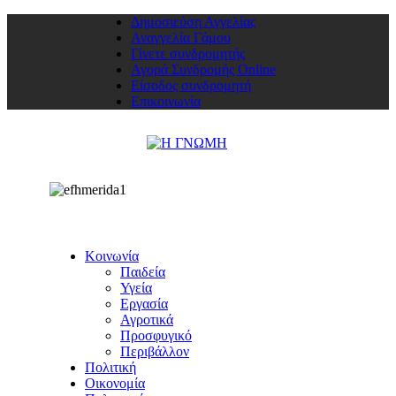
Δημοσιεύση Αγγελίας
Αναγγελία Γάμου
Γίνετε συνδρομητής
Αγορά Συνδρομής Online
Είσοδος συνδρομητή
Επικοινωνία
Κοινωνία
Παιδεία
Υγεία
Εργασία
Αγροτικά
Προσφυγικό
Περιβάλλον
Πολιτική
Οικονομία