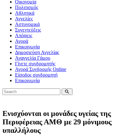
Οικονομία
Πολιτισμός
Αθλητικά
Αγγελίες
Αστυνομικά
Συνεντεύξεις
Απόψεις
Αγορά
Επικοινωνία
Δημοσιεύση Αγγελίας
Αναγγελία Γάμου
Γίνετε συνδρομητής
Αγορά Συνδρομής Online
Είσοδος συνδρομητή
Επικοινωνία
Ενισχύονται οι μονάδες υγείας της
Περιφέρειας ΑΜΘ με 29 μόνιμους
υπαλλήλους