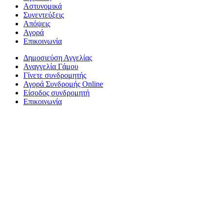
Αστυνομικά
Συνεντεύξεις
Απόψεις
Αγορά
Επικοινωνία
Δημοσιεύση Αγγελίας
Αναγγελία Γάμου
Γίνετε συνδρομητής
Αγορά Συνδρομής Online
Είσοδος συνδρομητή
Επικοινωνία