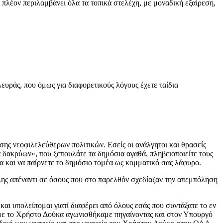
πλέον περιλαμβάνει όλα τα τοπικά στελέχη, με μοναδική εξαίρεση,
ευράς, που όμως για διαφορετικούς λόγους έχετε ταίδια
ισης νεοφιλελεύθερων πολιτικών. Εσείς οι ανάλγητοι και θρασείς
 δακρύων», που ξεπουλάτε τα δημόσια αγαθά, πληβειοποιείτε τους
νία και να παίρνετε το δημόσιο τομέα ως κομματικό σας λάφυρο.
λης απέναντι σε όσους που στο παρελθόν σχεδίαζαν την απεμπόληση
αι υπολείπομαι γιατί διαφέρει από όλους εσάς που συντάξατε το εν
 με το Χρήστο Δούκα αγωνισθήκαμε πηγαίνοντας και στον Υπουργό