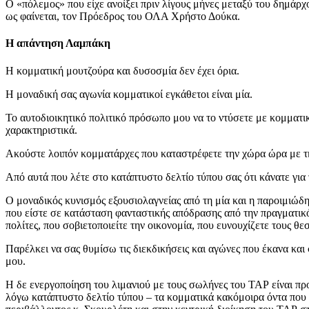
Ο «πόλεμος» που είχε ανοίξει πριν λίγους μήνες μεταξύ του δημάρ
ως φαίνεται, τον Πρόεδρος του ΟΛΑ Χρήστο Δούκα.
Η απάντηση Λαμπάκη
Η κομματική μουτζούρα και δυσοσμία δεν έχει όρια.
Η μοναδική σας αγωνία κομματικοί εγκάθετοι είναι μία.
Το αυτοδιοικητικό πολιτικό πρόσωπο μου να το ντύσετε με κομματικ
χαρακτηριστικά.
Ακούστε λοιπόν κομματάρχες που καταστρέφετε την χώρα ώρα με την
Από αυτά που λέτε στο κατάπτυστο δελτίο τύπου σας ότι κάνατε για
Ο μοναδικός κυνισμός εξουσιολαγνείας από τη μία και η παροιμιώδη
που είστε σε κατάσταση φανταστικής απόδρασης από την πραγματικό
πολίτες, που σοβιετοποιείτε την οικονομία, που ευνουχίζετε τους θ
Παρέλκει να σας θυμίσω τις διεκδικήσεις και αγώνες που έκανα κα
μου.
Η δε ενεργοποίηση του λιμανιού με τους σωλήνες του ΤΑΡ είναι πρ
λόγω κατάπτυστο δελτίο τύπου – τα κομματικά κακόμοιρα όντα που