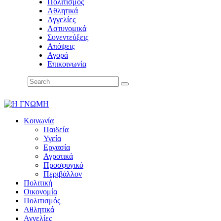
Πολιτισμός
Αθλητικά
Αγγελίες
Αστυνομικά
Συνεντεύξεις
Απόψεις
Αγορά
Επικοινωνία
Κοινωνία
Παιδεία
Υγεία
Εργασία
Αγροτικά
Προσφυγικό
Περιβάλλον
Πολιτική
Οικονομία
Πολιτισμός
Αθλητικά
Αγγελίες