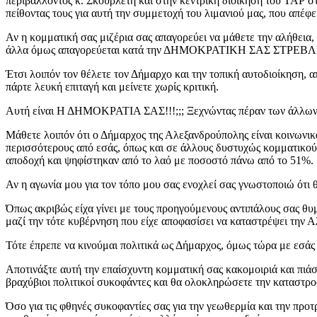
περιβάλλοντος κ. Σκουρλέτη και στην κεντρική διοίκηση του ΤΑΡ σ
πείθοντας τους για αυτή την συμμετοχή του λιμανιού μας, που απέφ
Αν η κομματική σας μιζέρια σας απαγορεύει να μάθετε την αλήθεια,
άλλα όμως απαγορεύεται κατά την ΔΗΜΟΚΡΑΤΙΚΗ ΣΑΣ ΣΤΡΕ
Έτσι λοιπόν τον θέλετε τον Δήμαρχο και την τοπική αυτοδιοίκηση, 
πάρτε λευκή επιταγή και μείνετε χωρίς κριτική.
Αυτή είναι Η ΔΗΜΟΚΡΑΤΙΑ ΣΑΣ!!!;;; Ξεχνώντας πέραν των άλλων ότι
Μάθετε λοιπόν ότι ο Δήμαρχος της Αλεξανδρούπολης είναι κοινωνικά
περισσότερους από εσάς, όπως και σε άλλους δυστυχώς κομματικούς
αποδοχή και ψηφίστηκαν από το λαό με ποσοστό πάνω από το 51%.
Αν η αγωνία μου για τον τόπο μου σας ενοχλεί σας γνωστοποιώ ότι 
Όπως ακριβώς είχα γίνει με τους προηγούμενους αντιπάλους σας θ
μαζί την τότε κυβέρνηση που είχε αποφασίσει να καταστρέψει την 
Τότε έπρεπε να κινούμαι πολιτικά ως Δήμαρχος, όμως τώρα με εσά
Αποτινάξτε αυτή την επαίσχυντη κομματική σας κακομοιριά και πιάσ
βραχύβιοι πολιτικοί συκοφάντες και θα ολοκληρώσετε την καταστρο
Όσο για τις φθηνές συκοφαντίες σας για την γεωθερμία και την προ