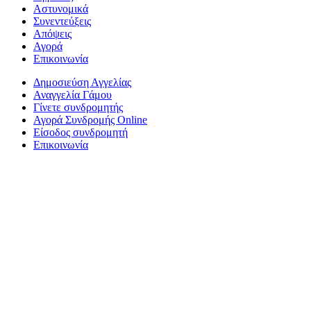
Αστυνομικά
Συνεντεύξεις
Απόψεις
Αγορά
Επικοινωνία
Δημοσιεύση Αγγελίας
Αναγγελία Γάμου
Γίνετε συνδρομητής
Αγορά Συνδρομής Online
Είσοδος συνδρομητή
Επικοινωνία