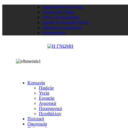
Δημοσιεύση Αγγελίας
Αναγγελία Γάμου
Γίνετε συνδρομητής
Αγορά Συνδρομής Online
Είσοδος συνδρομητή
Επικοινωνία
Κοινωνία
Παιδεία
Υγεία
Εργασία
Αγροτικά
Προσφυγικό
Περιβάλλον
Πολιτική
Οικονομία