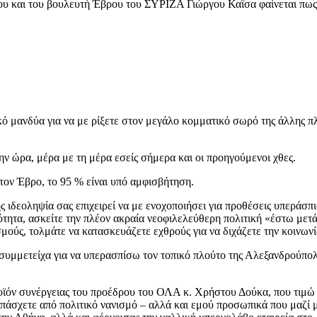
χου και του βουλευτή Έβρου του ΣΥΡΙΖΑ Γιώργου Καϊσα φαίνεται πως 
ό μανδύα για να με ρίξετε στον μεγάλο κομματικό σωρό της άλλης πλ
 ώρα, μέρα με τη μέρα εσείς σήμερα και οι προηγούμενοι χθες.
 τον Έβρο, το 95 % είναι υπό αμφισβήτηση.
ς ιδεοληψία σας επιχειρεί να με ενοχοποιήσει για προθέσεις υπεράσπ
τητα, ασκείτε την πλέον ακραία νεοφιλελεύθερη πολιτική «έστω μετά
εσμούς, τολμάτε να κατασκευάζετε εχθρούς για να διχάζετε την κοινω
ι συμμετείχα για να υπερασπίσω τον τοπικό πλούτο της Αλεξανδρούπο
οϊόν συνέργειας του προέδρου του ΟΛΑ κ. Χρήστου Δούκα, που τιμώ κ
 πάσχετε από πολιτικό νανισμό – αλλά και εμού προσωπικά που μαζί