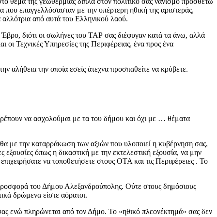
το θέμα της γεωθερμίας δίπλα στον πολιτικό σας νανισμό προσθέτω
τα που επαγγελλόσασταν με την υπέρτερη ηθική της αριστεράς,
 αλλότρια από αυτά του Ελληνικού λαού.
ν Έβρο, διότι οι σωλήνες του ΤΑΡ σας διέφυγαν κατά τα άνω, αλλά
ι οι Τεχνικές Υπηρεσίες της Περιφέρειας, ένα προς ένα
ην αλήθεια την οποία εσείς άτεχνα προσπαθείτε να κρύβετε.
τρέπουν να ασχολούμαι με τα του δήμου και όχι με … θέματα
εθα με την καταρράκωση των αξιών που υλοποιεί η κυβέρνηση σας,
ες εξουσίες όπως η δικαστική με την εκτελεστική εξουσία, να μην
 επιχειρήσατε να τοποθετήσετε στους ΟΤΑ και τις Περιφέρειες . Το
ην προσφορά του Δήμου Αλεξανδρούπολης. Ούτε στους δημόσιους
τικά δρώμενα είστε αόρατοι.
σας ενώ πληρώνεται από τον Δήμο. Το «ηθικό πλεονέκτημά» σας δεν