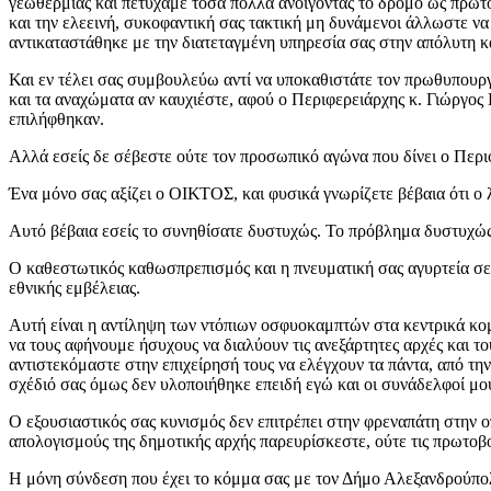
γεωθερμίας και πετύχαμε τόσα πολλά ανοίγοντας το δρόμο ως πρωτ
και την ελεεινή, συκοφαντική σας τακτική μη δυνάμενοι άλλωστε να
αντικαταστάθηκε με την διατεταγμένη υπηρεσία σας στην απόλυτη 
Και εν τέλει σας συμβουλεύω αντί να υποκαθιστάτε τον πρωθυπουργό 
και τα αναχώματα αν καυχιέστε, αφού ο Περιφερειάρχης κ. Γιώργος 
επιλήφθηκαν.
Αλλά εσείς δε σέβεστε ούτε τον προσωπικό αγώνα που δίνει ο Περιφ
Ένα μόνο σας αξίζει ο ΟΙΚΤΟΣ, και φυσικά γνωρίζετε βέβαια ότι ο 
Αυτό βέβαια εσείς το συνηθίσατε δυστυχώς. Το πρόβλημα δυστυχώς 
Ο καθεστωτικός καθωσπρεπισμός και η πνευματική σας αγυρτεία σε
εθνικής εμβέλειας.
Αυτή είναι η αντίληψη των ντόπιων οσφυοκαμπτών στα κεντρικά κο
να τους αφήνουμε ήσυχους να διαλύουν τις ανεξάρτητες αρχές και το
αντιστεκόμαστε στην επιχείρησή τους να ελέγχουν τα πάντα, από τη
σχέδιό σας όμως δεν υλοποιήθηκε επειδή εγώ και οι συνάδελφοί μο
Ο εξουσιαστικός σας κυνισμός δεν επιτρέπει στην φρεναπάτη στην 
απολογισμούς της δημοτικής αρχής παρευρίσκεστε, ούτε τις πρωτοβο
Η μόνη σύνδεση που έχει το κόμμα σας με τον Δήμο Αλεξανδρούπολ