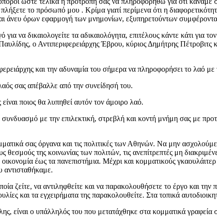
οπόροι ώστε τελικά η προτροπή σας να πληροφορηθώ για ότι κάναμε σ
 πλήξετε το πρόσωπό μου . Κρίμα γιατί περίμενα ότι η διαφορετικότη
και άνευ όρων εφαρμογή των μνημονίων, εξυπηρετούντων συμφέροντα
για να δικαιολογείτε τα αδικαιολόγητα, επιτέλους κάντε κάτι για το
Παυλίδης, ο Αντιπεριφερειάρχης Έβρου, κύριος Δημήτρης Πέτροβιτς κα
ερειάρχης και την αδυναμία του σήμερα να πληροφορήσει το λαό με τ
λαός σας απέβαλλε από την συνείδησή του.
είναι ποιος θα λυπηθεί αυτόν τον άμοιρο λαό.
 συνδυασμό με την επιλεκτική, στρεβλή και κοντή μνήμη σας με προ
μματικά σας όργανα και τις πολιτικές των Αθηνών. Να μην ασχολούμ
υς θεσμούς της κοινωνίας των πολιτών, τις ανεπίτρεπτές μη διακριμέν
ν οικονομία έως τα πανεπιστήμια. Μέχρι και κομματικούς γκαουλάιτερ
υ αντισταθήκαμε.
οποία ζείτε, να αντιληφθείτε και να παρακολουθήσετε το έργο και τ
υλίες και τα εγχειρήματα της παρακολουθείτε. Στα τοπικά αυτοδιοικη
ης, είναι ο υπάλληλός του που μετατάχθηκε στα κομματικά γραφεία 