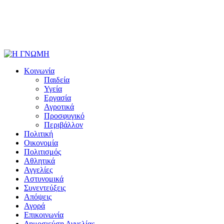
Κοινωνία
Παιδεία
Υγεία
Εργασία
Αγροτικά
Προσφυγικό
Περιβάλλον
Πολιτική
Οικονομία
Πολιτισμός
Αθλητικά
Αγγελίες
Αστυνομικά
Συνεντεύξεις
Απόψεις
Αγορά
Επικοινωνία
Δημοσιεύση Αγγελίας