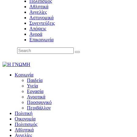
Πολιτισμός
Αθλητικά
Αγγελίες
Αστυνομικά
Συνεντεύξεις
Απόψεις
Αγορά
Επικοινωνία
Κοινωνία
Παιδεία
Υγεία
Εργασία
Αγροτικά
Προσφυγικό
Περιβάλλον
Πολιτική
Οικονομία
Πολιτισμός
Αθλητικά
Αγγελίες