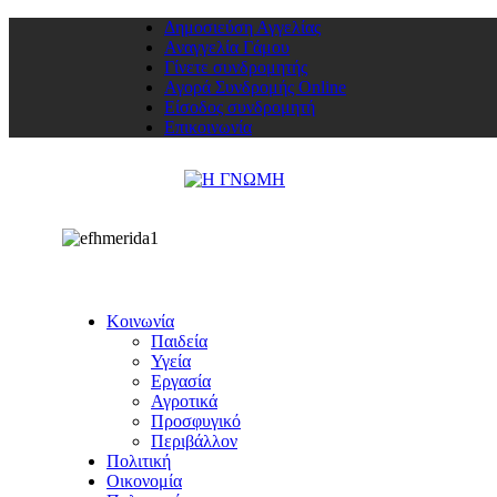
Δημοσιεύση Αγγελίας
Αναγγελία Γάμου
Γίνετε συνδρομητής
Αγορά Συνδρομής Online
Είσοδος συνδρομητή
Επικοινωνία
Κοινωνία
Παιδεία
Υγεία
Εργασία
Αγροτικά
Προσφυγικό
Περιβάλλον
Πολιτική
Οικονομία