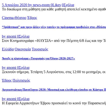
5 Απριλίου 2020
by news-room
0
Likes
0
Σχόλια
Το δικαίωμα στη μάθηση για κάθε μαθητή αποτελεί κεκτημένο αγαθ
Cinema-Θέατρο
Έβρος
“Spiderman” και τρεις άλλες νέες ταινίες το πρόγραμμα προβολών στα «Ηλύσι
by gnomi
0
Σχόλια
Στον Κινηματογράφο «ΗΛΥΣΙΑ» από την Πέμπτη 6/8 έως και την Τετ
Ελλάδα
Οικονομία
Τουρισμός
Άνοιξε η πλατφόρμα «Τουρισμός για Όλους 2026-2027»
by gnomi
0
Σχόλια
Ξεκινούν σήμερα, Τετάρτη 5 Αυγούστου, στις 12:00 το μεσημέρι, ο
Έβρος
Πολιτισμός
Αυγουστιάτικη Πανσέληνος 2026: Μουσική και ελεύθερη είσοδος σε Κάστρο 
by gnomi
0
Σχόλια
Η Εφορεία Αρχαιοτήτων Έβρου προσκαλεί το κοινό την Παρασκευή 