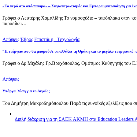
«Το νερό στο απόσπασμα» – Συγκεντρωτισμός και Εμπορευματοποίηση για έν
Γράφει ο Λευτέρης Χαμαλίδης Το νομοσχέδιο – ταφόπλακα στον κοι
παραδίδει…
Απόψεις
Έβρος
Επιστήμη - Τεχνολογία
“Η ενέργεια που θα μπορούσε να αλλάξει τη Θράκη και το μεγάλο ενεργειακό
Γράφει ο Δρ Μιχάλης Γρ.Βραχόπουλος, Ομότιμος Καθηγητής του Ε.
Απόψεις
Υπάρχει λύση για το Αιγαίο;
Του Δημήτρη Μακροδημόπουλου Παρά τις ευνοϊκές εξελίξεις που 
Διπλή διάκριση για τη ΣΑΕΚ ΑΚΜΗ στα Education Leaders 