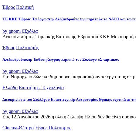
Έβρος
Πολιτική
ΤΕ ΚΚΕ Έβρου: Τα έργα στην Αλεξανδρούπολη υπηρετούν το ΝΑΤΟ και τα επ
by gnomi
0
Σχόλια
Ανακοίνωση της Τομεακής Επιτροπής Έβρου του ΚΚΕ Με αφορμή τ
Έβρος
Πολιτισμός
Αλεξανδρούπολη: Έκθεση ζωγραφικής από τον Σύλλογο «Σπάρτακος
by gnomi
0
Σχόλια
Στο Νομαρχείο δώδεκα δημιουργοί παρουσιάζουν τα έργα τους σε μια
Ελλάδα
Επιστήμη - Τεχνολογία
Διευκρινίσεις του Συλλόγου Ερασιτεχνικής Αστρονομίας Θράκης σχετικά με τη
by gnomi
0
Σχόλια
Στις 12 Αυγούστου 2026 η ολική έκλειψη Ηλίου δεν θα είναι ουσιασ
Cinema-Θέατρο
Έβρος
Πολιτισμός