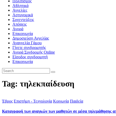
Πολιτισμός
Αθλητικά
Αγγελίες
Αστυνομικά
Συνεντεύξεις
Απόψεις
Αγορά
Επικοινωνία
Δημοσιεύση Αγγελίας
Αναγγελία Γάμου
Γίνετε συνδρομητής
Αγορά Συνδρομής Online
Είσοδος συνδρομητή
Επικοινωνία
Tag: τηλεκπαίδευση
Έβρος
Επιστήμη - Τεχνολογία
Κοινωνία
Παιδεία
Καταγραφή των αναγκών των μαθητών σε μέσα τηλεμάθησης α