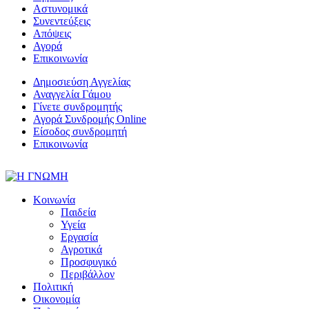
Αστυνομικά
Συνεντεύξεις
Απόψεις
Αγορά
Επικοινωνία
Δημοσιεύση Αγγελίας
Αναγγελία Γάμου
Γίνετε συνδρομητής
Αγορά Συνδρομής Online
Είσοδος συνδρομητή
Επικοινωνία
Κοινωνία
Παιδεία
Υγεία
Εργασία
Αγροτικά
Προσφυγικό
Περιβάλλον
Πολιτική
Οικονομία