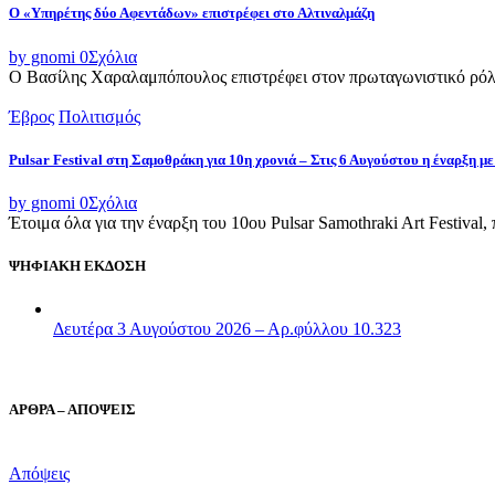
Ο «Υπηρέτης δύο Αφεντάδων» επιστρέφει στο Αλτιναλμάζη
by gnomi
0
Σχόλια
Ο Βασίλης Χαραλαμπόπουλος επιστρέφει στον πρωταγωνιστικό ρόλο
Έβρος
Πολιτισμός
Pulsar Festival στη Σαμοθράκη για 10η χρονιά – Στις 6 Αυγούστου η έναρξη με
by gnomi
0
Σχόλια
Έτοιμα όλα για την έναρξη του 10ου Pulsar Samothraki Art Festival,
ΨΗΦΙΑΚΗ ΕΚΔΟΣΗ
Δευτέρα 3 Αυγούστου 2026 – Αρ.φύλλου 10.323
ΑΡΘΡΑ – ΑΠΟΨΕΙΣ
Απόψεις