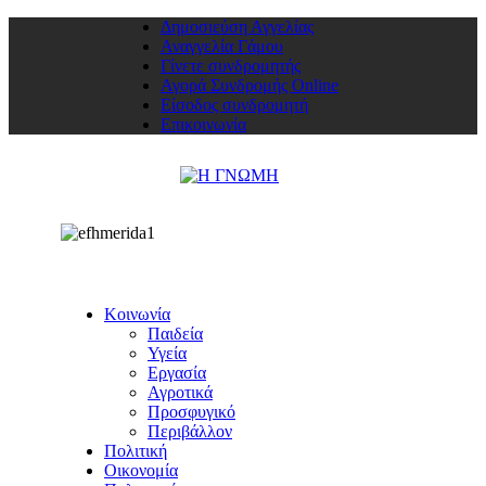
Δημοσιεύση Αγγελίας
Αναγγελία Γάμου
Γίνετε συνδρομητής
Αγορά Συνδρομής Online
Είσοδος συνδρομητή
Επικοινωνία
Κοινωνία
Παιδεία
Υγεία
Εργασία
Αγροτικά
Προσφυγικό
Περιβάλλον
Πολιτική
Οικονομία