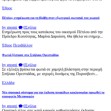
Έβρος
Πέπλος: ενημέρωση για τη βλάβη στον εξωτερικό φωτισμό του χωριού
by gnomi
0
Σχόλια
Ενημέρωση προς τους κατοίκους του οικισμού Πέπλου από την
Πρόεδρο Κοινότητας, Μαρίνα Δαρούση. Θα ήθελα να ενημερ...
Έβρος
Περιβάλλον
Φωτιά ξέσπασε στο Σπήλαιο Ορεστιάδας
by gnomi
0
Σχόλια
Σε εξέλιξη βρίσκεται φωτιά σε χαμηλή βλάστηση στην περιοχή
Σπήλαιο Ορεστιάδας, με ισχυρές δυνάμεις της Πυροσβεστ...
Ελλάδα
Νέο ψηφιακό σύστημα για την έκδοση πινακίδων κυκλοφορίας προωθεί το
υπουργείο Μεταφορών
by gnomi
0
Σχόλια
Οριστικό τέλος στις κατά καιρούς καθυστερήσεις έκδοσης