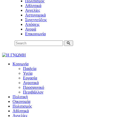
Πολιτισμός
Αθλητικά
Αγγελίες
Αστυνομικά
Συνεντεύξεις
Απόψεις
Αγορά
Επικοινωνία
Κοινωνία
Παιδεία
Υγεία
Εργασία
Αγροτικά
Προσφυγικό
Περιβάλλον
Πολιτική
Οικονομία
Πολιτισμός
Αθλητικά
Αγγελίες