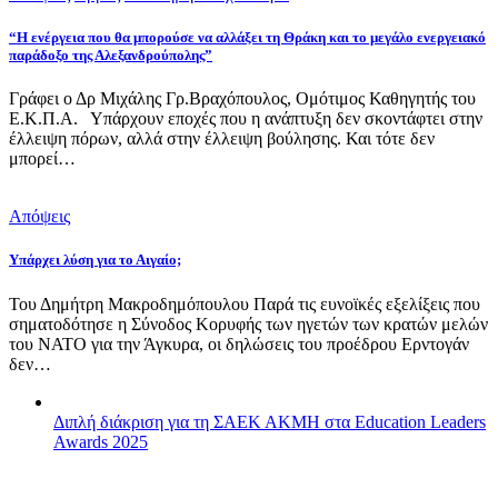
“Η ενέργεια που θα μπορούσε να αλλάξει τη Θράκη και το μεγάλο ενεργειακό
παράδοξο της Αλεξανδρούπολης”
Γράφει ο Δρ Μιχάλης Γρ.Βραχόπουλος, Ομότιμος Καθηγητής του
Ε.Κ.Π.Α. Υπάρχουν εποχές που η ανάπτυξη δεν σκοντάφτει στην
έλλειψη πόρων, αλλά στην έλλειψη βούλησης. Και τότε δεν
μπορεί…
Απόψεις
Υπάρχει λύση για το Αιγαίο;
Του Δημήτρη Μακροδημόπουλου Παρά τις ευνοϊκές εξελίξεις που
σηματοδότησε η Σύνοδος Κορυφής των ηγετών των κρατών μελών
του ΝΑΤΟ για την Άγκυρα, οι δηλώσεις του προέδρου Ερντογάν
δεν…
Διπλή διάκριση για τη ΣΑΕΚ ΑΚΜΗ στα Education Leaders
Awards 2025