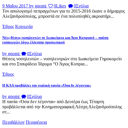
9 Μαΐου 2017
by gnomi
0
Likes
0
Σχόλια
Τον απολογισμό πεπραγμένων για το 2015-2016 έκανε ο δήμαρχος
Αλεξανδρούπολης, μπροστά σε ένα πολυπληθές ακροατήρι...
Έβρος
Κοινωνία
Νέες θέσεις νοσηλευτών σε Ιωακείμειο και Άγιο Κυπριανό – παύση
εισαγωγών λόγω έλλειψης προσωπικού
by gnomi
0
Σχόλια
Θέσεις νοσηλευτών – νοσηλευτριών στο Ιωακείμειο Γηροκομείο
και στο Σταυρίδειο Ίδρυμα “Ο Άγιος Κυπρια...
Έβρος
Η ΚΛΑ προβάλλει την ιταλική ταινία «Όσα δε λέγονται»
by gnomi
0
Σχόλια
Η ταινία «Όσα δεν λέγονται» από Δευτέρα έως Τέταρτη
προβάλλεται από την Κινηματογραφική Λέσχη Αλεξανδρούπολης
στ...
Περιβάλλον
Περιφέρεια