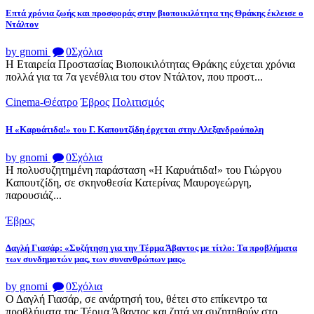
Επτά χρόνια ζωής και προσφοράς στην βιοποικιλότητα της Θράκης έκλεισε ο
Ντάλτον
by gnomi
0
Σχόλια
Η Εταιρεία Προστασίας Βιοποικιλότητας Θράκης εύχεται χρόνια
πολλά για τα 7α γενέθλια του στον Ντάλτον, που προστ...
Cinema-Θέατρο
Έβρος
Πολιτισμός
Η «Καρυάτιδα!» του Γ. Καπουτζίδη έρχεται στην Αλεξανδρούπολη
by gnomi
0
Σχόλια
Η πολυσυζητημένη παράσταση «Η Καρυάτιδα!» του Γιώργου
Καπουτζίδη, σε σκηνοθεσία Κατερίνας Μαυρογεώργη,
παρουσιάζ...
Έβρος
Δαγλή Γιασάρ: «Συζήτηση για την Τέρμα Άβαντος με τίτλο: Τα προβλήματα
των συνδημοτών μας, των συνανθρώπων μας»
by gnomi
0
Σχόλια
Ο Δαγλή Γιασάρ, σε ανάρτησή του, θέτει στο επίκεντρο τα
προβλήματα της Τέρμα Άβαντος και ζητά να συζητηθούν στο ...