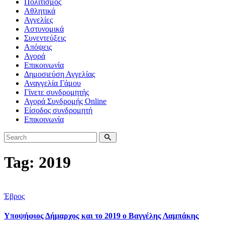
Πολιτισμός
Αθλητικά
Αγγελίες
Αστυνομικά
Συνεντεύξεις
Απόψεις
Αγορά
Επικοινωνία
Δημοσιεύση Αγγελίας
Αναγγελία Γάμου
Γίνετε συνδρομητής
Αγορά Συνδρομής Online
Είσοδος συνδρομητή
Επικοινωνία
Tag: 2019
Έβρος
Υποψήφιος Δήμαρχος και το 2019 ο Βαγγέλης Λαμπάκης