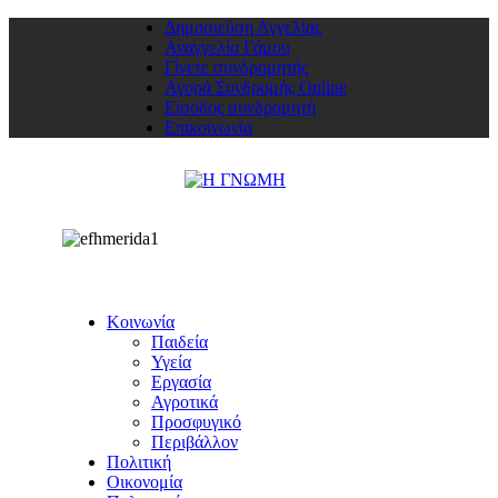
Δημοσιεύση Αγγελίας
Αναγγελία Γάμου
Γίνετε συνδρομητής
Αγορά Συνδρομής Online
Είσοδος συνδρομητή
Επικοινωνία
Κοινωνία
Παιδεία
Υγεία
Εργασία
Αγροτικά
Προσφυγικό
Περιβάλλον
Πολιτική
Οικονομία