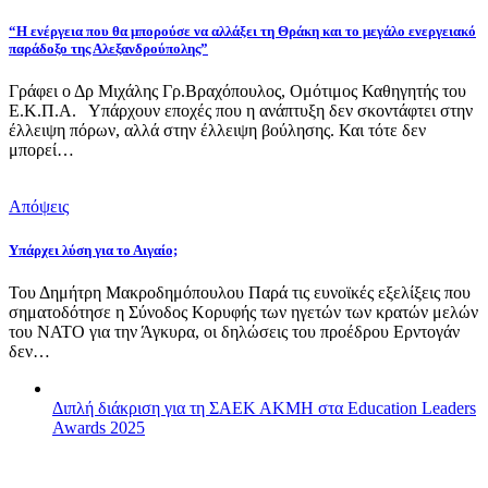
“Η ενέργεια που θα μπορούσε να αλλάξει τη Θράκη και το μεγάλο ενεργειακό
παράδοξο της Αλεξανδρούπολης”
Γράφει ο Δρ Μιχάλης Γρ.Βραχόπουλος, Ομότιμος Καθηγητής του
Ε.Κ.Π.Α. Υπάρχουν εποχές που η ανάπτυξη δεν σκοντάφτει στην
έλλειψη πόρων, αλλά στην έλλειψη βούλησης. Και τότε δεν
μπορεί…
Απόψεις
Υπάρχει λύση για το Αιγαίο;
Του Δημήτρη Μακροδημόπουλου Παρά τις ευνοϊκές εξελίξεις που
σηματοδότησε η Σύνοδος Κορυφής των ηγετών των κρατών μελών
του ΝΑΤΟ για την Άγκυρα, οι δηλώσεις του προέδρου Ερντογάν
δεν…
Διπλή διάκριση για τη ΣΑΕΚ ΑΚΜΗ στα Education Leaders
Awards 2025