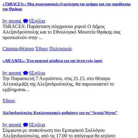
«ThRACES»: Μια χορογραφική εξερεύνηση της μνήμης και της παράδοσης
της Θράκης
by gnomi
0
Σχόλια
ThRACES: Παράσταση σύγχρονου χορού Ο Δήμος
Αλεξανδρούπολης και το Εθνολογικό Μουσείο Θράκης σας
προσκαλούν στην ...
Cinema-Θέατρο
Έβρος
Πολιτισμός
«ΑΗ ΛΑΟΣ»: Ένα σκηνικό ρέκβιεμ για την ήττα ενός λαού
by gnomi
0
Σχόλια
Την Παρασκευή 7 Αυγούστου, στις 21.15, στο Θέατρο
Αλτιναλμάζη της Αλεξανδρούπολης, θα παρουσιαστεί το
εμβληματικ...
Έβρος
Αλεξανδρούπολη: Κυκλοφοριακές ρυθμίσεις για τη “Λευκή Νύχτα”
by gnomi
0
Σχόλια
Σύμφωνα με ανακοίνωση του Εμπορικού Συλλόγου
Αλεξανδρούπολης, από τις 17.00 το απόγευμα θα ισχύσει