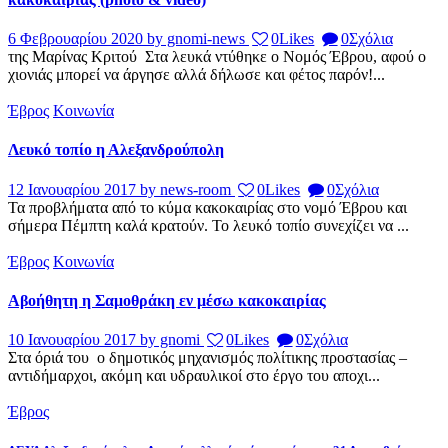
6 Φεβρουαρίου 2020
by gnomi-news
0
Likes
0
Σχόλια
της Μαρίνας Κριτού Στα λευκά ντύθηκε ο Νομός Έβρου, αφού ο
χιονιάς μπορεί να άργησε αλλά δήλωσε και φέτος παρόν!...
Έβρος
Κοινωνία
Λευκό τοπίο η Αλεξανδρούπολη
12 Ιανουαρίου 2017
by news-room
0
Likes
0
Σχόλια
Τα προβλήματα από το κύμα κακοκαιρίας στο νομό Έβρου και
σήμερα Πέμπτη καλά κρατούν. Το λευκό τοπίο συνεχίζει να ...
Έβρος
Κοινωνία
Αβοήθητη η Σαμοθράκη εν μέσω κακοκαιρίας
10 Ιανουαρίου 2017
by gnomi
0
Likes
0
Σχόλια
Στα όριά του ο δημοτικός μηχανισμός πολίτικης προστασίας –
αντιδήμαρχοι, ακόμη και υδραυλικοί στο έργο του αποχι...
Έβρος