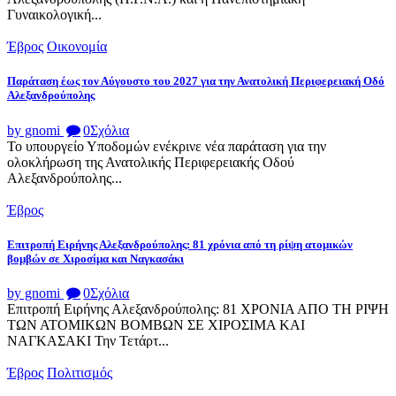
Γυναικολογική...
Έβρος
Οικονομία
Παράταση έως τον Αύγουστο του 2027 για την Ανατολική Περιφερειακή Οδό
Αλεξανδρούπολης
by gnomi
0
Σχόλια
Το υπουργείο Υποδομών ενέκρινε νέα παράταση για την
ολοκλήρωση της Ανατολικής Περιφερειακής Οδού
Αλεξανδρούπολης...
Έβρος
Επιτροπή Ειρήνης Αλεξανδρούπολης: 81 χρόνια από τη ρίψη ατομικών
βομβών σε Χιροσίμα και Ναγκασάκι
by gnomi
0
Σχόλια
Επιτροπή Ειρήνης Αλεξανδρούπολης: 81 ΧΡΟΝΙΑ ΑΠΟ ΤΗ ΡΙΨΗ
ΤΩΝ ΑΤΟΜΙΚΩΝ ΒΟΜΒΩΝ ΣΕ ΧΙΡΟΣΙΜΑ ΚΑΙ
ΝΑΓΚΑΣΑΚΙ Την Τετάρτ...
Έβρος
Πολιτισμός