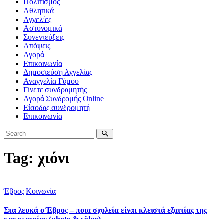
Πολιτισμός
Αθλητικά
Αγγελίες
Αστυνομικά
Συνεντεύξεις
Απόψεις
Αγορά
Επικοινωνία
Δημοσιεύση Αγγελίας
Αναγγελία Γάμου
Γίνετε συνδρομητής
Αγορά Συνδρομής Online
Είσοδος συνδρομητή
Επικοινωνία
Tag: χιόνι
Έβρος
Κοινωνία
Στα λευκά ο Έβρος – ποια σχολεία είναι κλειστά εξαιτίας της
κακοκαιρίας (photo & video)