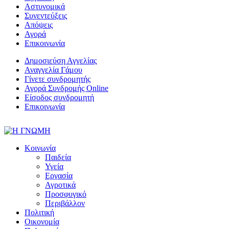
Αστυνομικά
Συνεντεύξεις
Απόψεις
Αγορά
Επικοινωνία
Δημοσιεύση Αγγελίας
Αναγγελία Γάμου
Γίνετε συνδρομητής
Αγορά Συνδρομής Online
Είσοδος συνδρομητή
Επικοινωνία
Κοινωνία
Παιδεία
Υγεία
Εργασία
Αγροτικά
Προσφυγικό
Περιβάλλον
Πολιτική
Οικονομία