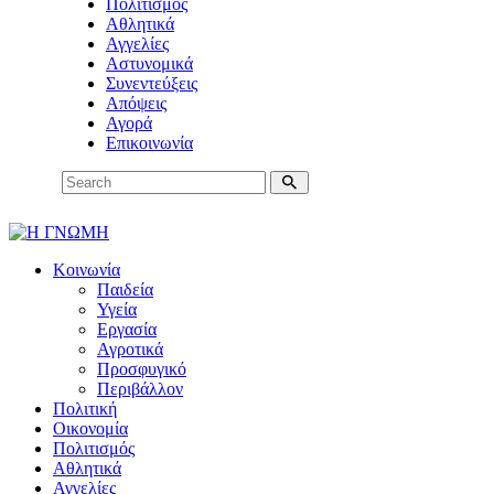
Πολιτισμός
Αθλητικά
Αγγελίες
Αστυνομικά
Συνεντεύξεις
Απόψεις
Αγορά
Επικοινωνία
Κοινωνία
Παιδεία
Υγεία
Εργασία
Αγροτικά
Προσφυγικό
Περιβάλλον
Πολιτική
Οικονομία
Πολιτισμός
Αθλητικά
Αγγελίες