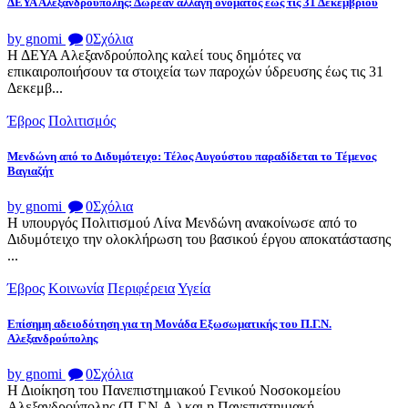
ΔΕΥΑ Αλεξανδρούπολης: Δωρεάν αλλαγή ονόματος έως τις 31 Δεκεμβρίου
by gnomi
0
Σχόλια
Η ΔΕΥΑ Αλεξανδρούπολης καλεί τους δημότες να
επικαιροποιήσουν τα στοιχεία των παροχών ύδρευσης έως τις 31
Δεκεμβ...
Έβρος
Πολιτισμός
Μενδώνη από το Διδυμότειχο: Τέλος Αυγούστου παραδίδεται το Τέμενος
Βαγιαζήτ
by gnomi
0
Σχόλια
Η υπουργός Πολιτισμού Λίνα Μενδώνη ανακοίνωσε από το
Διδυμότειχο την ολοκλήρωση του βασικού έργου αποκατάστασης
...
Έβρος
Κοινωνία
Περιφέρεια
Υγεία
Επίσημη αδειοδότηση για τη Μονάδα Εξωσωματικής του Π.Γ.Ν.
Αλεξανδρούπολης
by gnomi
0
Σχόλια
Η Διοίκηση του Πανεπιστημιακού Γενικού Νοσοκομείου
Αλεξανδρούπολης (Π.Γ.Ν.Α.) και η Πανεπιστημιακή