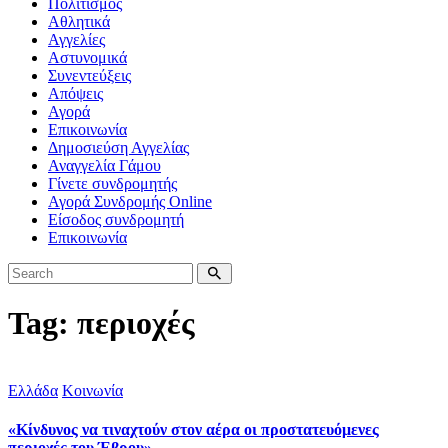
Πολιτισμός
Αθλητικά
Αγγελίες
Αστυνομικά
Συνεντεύξεις
Απόψεις
Αγορά
Επικοινωνία
Δημοσιεύση Αγγελίας
Αναγγελία Γάμου
Γίνετε συνδρομητής
Αγορά Συνδρομής Online
Είσοδος συνδρομητή
Επικοινωνία
Tag: περιοχές
Ελλάδα
Κοινωνία
«Κίνδυνος να τιναχτούν στον αέρα οι προστατευόμενες
περιοχές του Έβρου»