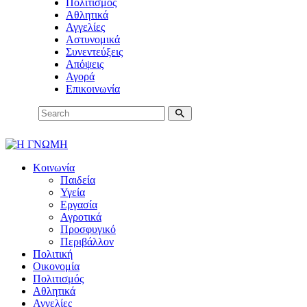
Πολιτισμός
Αθλητικά
Αγγελίες
Αστυνομικά
Συνεντεύξεις
Απόψεις
Αγορά
Επικοινωνία
Κοινωνία
Παιδεία
Υγεία
Εργασία
Αγροτικά
Προσφυγικό
Περιβάλλον
Πολιτική
Οικονομία
Πολιτισμός
Αθλητικά
Αγγελίες