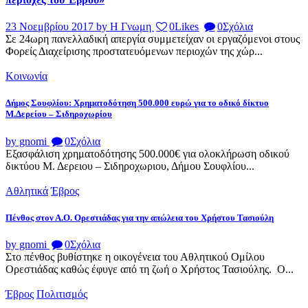
23 Νοεμβρίου 2017
by Η Γνωμη
0
Likes
0
Σχόλια
Σε 24ωρη πανελλαδική απεργία συμμετείχαν οι εργαζόμενοι στους
Φορείς Διαχείρισης προστατευόμενων περιοχών της χώρ...
Κοινωνία
Δήμος Σουφλίου: Χρηματοδότηση 500.000 ευρώ για το οδικό δίκτυο
Μ.Δερείου – Σιδηροχωρίου
by gnomi
0
Σχόλια
Εξασφάλιση χρηματοδότησης 500.000€ για ολοκλήρωση οδικού
δικτύου Μ. Δερειου – Σιδηροχωριου, Δήμου Σουφλίου...
Αθλητικά
Έβρος
Πένθος στον Α.Ο. Ορεστιάδας για την απώλεια του Χρήστου Τασιούλη
by gnomi
0
Σχόλια
Στο πένθος βυθίστηκε η οικογένεια του Αθλητικού Ομίλου
Ορεστιάδας καθώς έφυγε από τη ζωή ο Χρήστος Τασιούλης. Ο...
Έβρος
Πολιτισμός