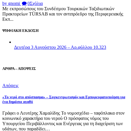
by gnomi
0
Σχόλια
Με εκπροσώπους του Συνδέσμου Τουρκικών Ταξιδιωτικών
Πρακτορείων TÜRSAB και τον αντιπρόεδρο της Περιφερειακής
Εκπ...
ΨΗΦΙΑΚΗ ΕΚΔΟΣΗ
Δευτέρα 3 Αυγούστου 2026 – Αρ.φύλλου 10.323
ΑΡΘΡΑ – ΑΠΟΨΕΙΣ
Απόψεις
«Το νερό στο απόσπασμα» – Συγκεντρωτισμός και Εμπορευματοποίηση για
ένα δημόσιο αγαθό
Γράφει ο Λευτέρης Χαμαλίδης Το νομοσχέδιο – ταφόπλακα στον
κοινωνικό χαρακτήρα του νερού Ο πρόσφατος νόμος του
Υπουργείου Περιβάλλοντος και Ενέργειας για τη διαχείριση των
υδάτων, που παραδίδει…