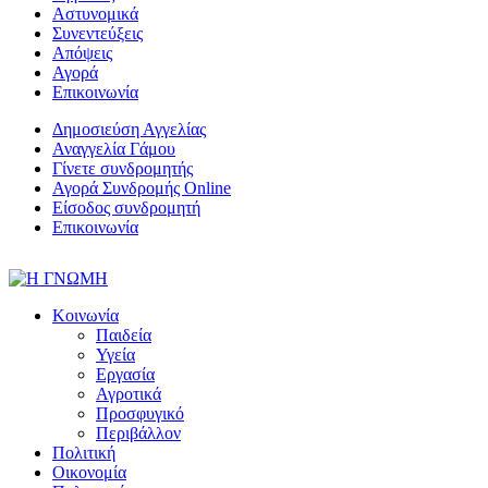
Αστυνομικά
Συνεντεύξεις
Απόψεις
Αγορά
Επικοινωνία
Δημοσιεύση Αγγελίας
Αναγγελία Γάμου
Γίνετε συνδρομητής
Αγορά Συνδρομής Online
Είσοδος συνδρομητή
Επικοινωνία
Κοινωνία
Παιδεία
Υγεία
Εργασία
Αγροτικά
Προσφυγικό
Περιβάλλον
Πολιτική
Οικονομία