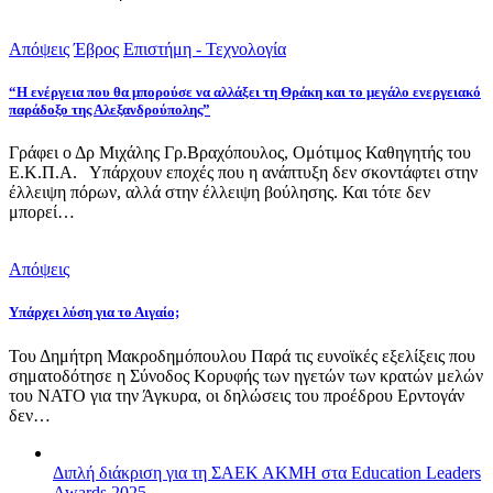
Απόψεις
Έβρος
Επιστήμη - Τεχνολογία
“Η ενέργεια που θα μπορούσε να αλλάξει τη Θράκη και το μεγάλο ενεργειακό
παράδοξο της Αλεξανδρούπολης”
Γράφει ο Δρ Μιχάλης Γρ.Βραχόπουλος, Ομότιμος Καθηγητής του
Ε.Κ.Π.Α. Υπάρχουν εποχές που η ανάπτυξη δεν σκοντάφτει στην
έλλειψη πόρων, αλλά στην έλλειψη βούλησης. Και τότε δεν
μπορεί…
Απόψεις
Υπάρχει λύση για το Αιγαίο;
Του Δημήτρη Μακροδημόπουλου Παρά τις ευνοϊκές εξελίξεις που
σηματοδότησε η Σύνοδος Κορυφής των ηγετών των κρατών μελών
του ΝΑΤΟ για την Άγκυρα, οι δηλώσεις του προέδρου Ερντογάν
δεν…
Διπλή διάκριση για τη ΣΑΕΚ ΑΚΜΗ στα Education Leaders
Awards 2025