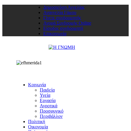
Δημοσιεύση Αγγελίας
Αναγγελία Γάμου
Γίνετε συνδρομητής
Αγορά Συνδρομής Online
Είσοδος συνδρομητή
Επικοινωνία
Κοινωνία
Παιδεία
Υγεία
Εργασία
Αγροτικά
Προσφυγικό
Περιβάλλον
Πολιτική
Οικονομία