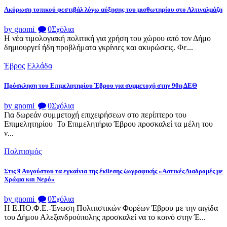
Ακύρωση τοπικού φεστιβάλ λόγω αύξησης του μισθωτηρίου στο Αλτιναλμάζη
by gnomi
0
Σχόλια
Η νέα τιμολογιακή πολιτική για χρήση του χώρου από τον Δήμο
δημιουργεί ήδη προβλήματα γκρίνιες και ακυρώσεις. Φε...
Έβρος
Ελλάδα
Πρόσκληση του Επιμελητηρίου Έβρου για συμμετοχή στην 90η ΔΕΘ
by gnomi
0
Σχόλια
Για δωρεάν συμμετοχή επιχειρήσεων στο περίπτερο του
Επιμελητηρίου Το Επιμελητήριο Έβρου προσκαλεί τα μέλη του
ν...
Πολιτισμός
Στις 9 Αυγούστου τα εγκαίνια της έκθεσης ζωγραφικής «Αστικές Διαδρομές με
Χρώμα και Νερό»
by gnomi
0
Σχόλια
Η Ε.ΠΟ.Φ.Ε.-Ένωση Πολιτιστικών Φορέων Έβρου με την αιγίδα
του Δήμου Αλεξανδρούπολης προσκαλεί να το κοινό στην Έ...