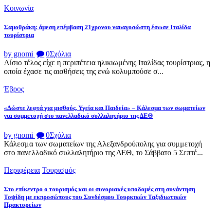
Κοινωνία
Σαμοθράκη: άμεση επέμβαση 21χρονου ναυαγοσώστη έσωσε Ιταλίδα
τουρίστρια
by gnomi
0
Σχόλια
Αίσιο τέλος είχε η περιπέτεια ηλικιωμένης Ιταλίδας τουρίστριας, η
οποία έχασε τις αισθήσεις της ενώ κολυμπούσε σ...
Έβρος
«Δώστε λεφτά για μισθούς, Υγεία και Παιδεία» – Κάλεσμα των σωματείων
για συμμετοχή στο πανελλαδικό συλλαλητήριο της ΔΕΘ
by gnomi
0
Σχόλια
Κάλεσμα των σωματείων της Αλεξανδρούπολης για συμμετοχή
στο πανελλαδικό συλλαλητήριο της ΔΕΘ, το Σάββατο 5 Σεπτέ...
Περιφέρεια
Τουρισμός
Στο επίκεντρο ο τουρισμός και οι συνοριακές υποδομές στη συνάντηση
Τοψίδη με εκπροσώπους του Συνδέσμου Τουρκικών Ταξιδιωτικών
Πρακτορείων