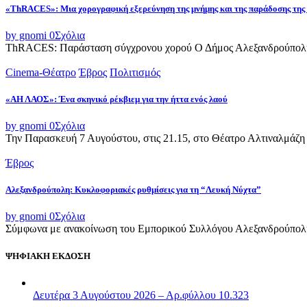
«ThRACES»: Μια χορογραφική εξερεύνηση της μνήμης και της παράδοσης της
by gnomi
0
Σχόλια
ThRACES: Παράσταση σύγχρονου χορού Ο Δήμος Αλεξανδρούπολης 
Cinema-Θέατρο
Έβρος
Πολιτισμός
«ΑΗ ΛΑΟΣ»: Ένα σκηνικό ρέκβιεμ για την ήττα ενός λαού
by gnomi
0
Σχόλια
Την Παρασκευή 7 Αυγούστου, στις 21.15, στο Θέατρο Αλτιναλμάζη 
Έβρος
Αλεξανδρούπολη: Κυκλοφοριακές ρυθμίσεις για τη “Λευκή Νύχτα”
by gnomi
0
Σχόλια
Σύμφωνα με ανακοίνωση του Εμπορικού Συλλόγου Αλεξανδρούπολης,
ΨΗΦΙΑΚΗ ΕΚΔΟΣΗ
Δευτέρα 3 Αυγούστου 2026 – Αρ.φύλλου 10.323