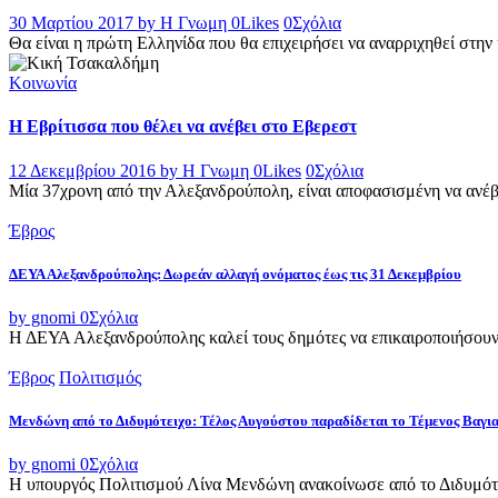
30 Μαρτίου 2017
by Η Γνωμη
0
Likes
0
Σχόλια
Θα είναι η πρώτη Ελληνίδα που θα επιχειρήσει να αναρριχηθεί στην 
Κοινωνία
Η Εβρίτισσα που θέλει να ανέβει στο Εβερεστ
12 Δεκεμβρίου 2016
by Η Γνωμη
0
Likes
0
Σχόλια
Μία 37χρονη από την Αλεξανδρούπολη, είναι αποφασισμένη να ανέβ
Έβρος
ΔΕΥΑ Αλεξανδρούπολης: Δωρεάν αλλαγή ονόματος έως τις 31 Δεκεμβρίου
by gnomi
0
Σχόλια
Η ΔΕΥΑ Αλεξανδρούπολης καλεί τους δημότες να επικαιροποιήσουν τ
Έβρος
Πολιτισμός
Μενδώνη από το Διδυμότειχο: Τέλος Αυγούστου παραδίδεται το Τέμενος Βαγι
by gnomi
0
Σχόλια
Η υπουργός Πολιτισμού Λίνα Μενδώνη ανακοίνωσε από το Διδυμότε