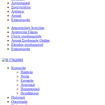
Αστυνομικά
Συνεντεύξεις
Απόψεις
Αγορά
Επικοινωνία
Δημοσιεύση Αγγελίας
Αναγγελία Γάμου
Γίνετε συνδρομητής
Αγορά Συνδρομής Online
Είσοδος συνδρομητή
Επικοινωνία
Κοινωνία
Παιδεία
Υγεία
Εργασία
Αγροτικά
Προσφυγικό
Περιβάλλον
Πολιτική
Οικονομία