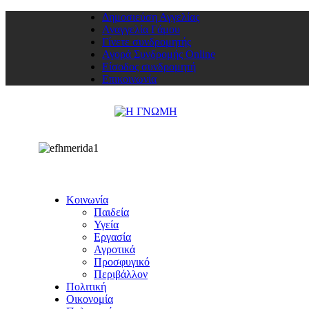
Δημοσιεύση Αγγελίας
Αναγγελία Γάμου
Γίνετε συνδρομητής
Αγορά Συνδρομής Online
Είσοδος συνδρομητή
Επικοινωνία
Κοινωνία
Παιδεία
Υγεία
Εργασία
Αγροτικά
Προσφυγικό
Περιβάλλον
Πολιτική
Οικονομία