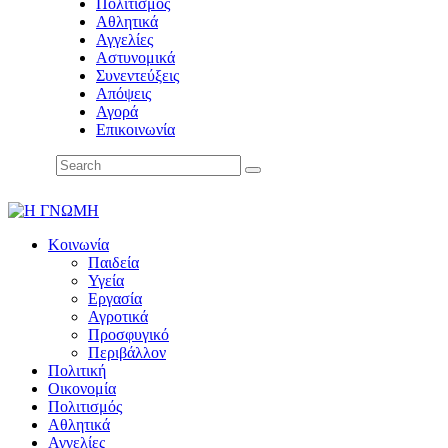
Πολιτισμός
Αθλητικά
Αγγελίες
Αστυνομικά
Συνεντεύξεις
Απόψεις
Αγορά
Επικοινωνία
Κοινωνία
Παιδεία
Υγεία
Εργασία
Αγροτικά
Προσφυγικό
Περιβάλλον
Πολιτική
Οικονομία
Πολιτισμός
Αθλητικά
Αγγελίες