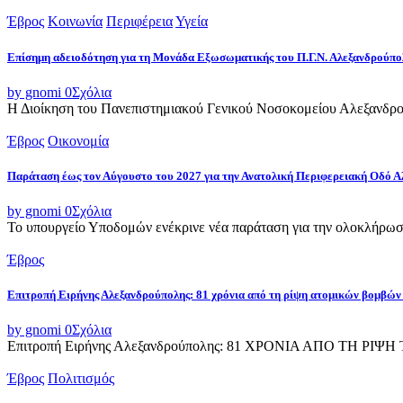
Έβρος
Κοινωνία
Περιφέρεια
Υγεία
Επίσημη αδειοδότηση για τη Μονάδα Εξωσωματικής του Π.Γ.Ν. Αλεξανδρούπο
by gnomi
0
Σχόλια
Η Διοίκηση του Πανεπιστημιακού Γενικού Νοσοκομείου Αλεξανδρού
Έβρος
Οικονομία
Παράταση έως τον Αύγουστο του 2027 για την Ανατολική Περιφερειακή Οδό 
by gnomi
0
Σχόλια
Το υπουργείο Υποδομών ενέκρινε νέα παράταση για την ολοκλήρωσ
Έβρος
Επιτροπή Ειρήνης Αλεξανδρούπολης: 81 χρόνια από τη ρίψη ατομικών βομβών
by gnomi
0
Σχόλια
Επιτροπή Ειρήνης Αλεξανδρούπολης: 81 ΧΡΟΝΙΑ ΑΠΟ ΤΗ Ρ
Έβρος
Πολιτισμός