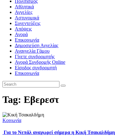
Πολιτισμός
Αθλητικά
Αγγελίες
Αστυνομικά
Συνεντεύξεις
Απόψεις
Αγορά
Επικοινωνία
Δημοσιεύση Αγγελίας
Αναγγελία Γάμου
Γίνετε συνδρομητής
Αγορά Συνδρομής Online
Είσοδος συνδρομητή
Επικοινωνία
Tag: Εβερεστ
Κοινωνία
Για το Νεπάλ αναχωρεί σήμερα η Κική Τσακαλδήμη