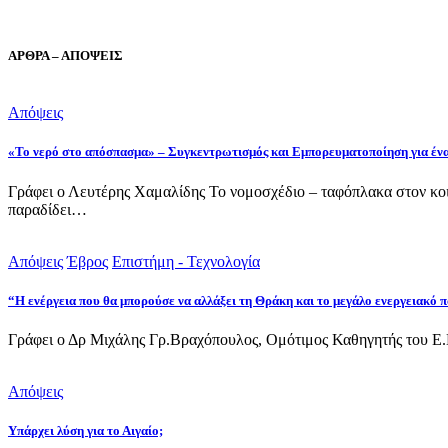
ΑΡΘΡΑ – ΑΠΟΨΕΙΣ
Απόψεις
«Το νερό στο απόσπασμα» – Συγκεντρωτισμός και Εμπορευματοποίηση για έν
Γράφει ο Λευτέρης Χαμαλίδης Το νομοσχέδιο – ταφόπλακα στον κοι
παραδίδει…
Απόψεις
Έβρος
Επιστήμη - Τεχνολογία
“Η ενέργεια που θα μπορούσε να αλλάξει τη Θράκη και το μεγάλο ενεργειακό
Γράφει ο Δρ Μιχάλης Γρ.Βραχόπουλος, Ομότιμος Καθηγητής του Ε.
Απόψεις
Υπάρχει λύση για το Αιγαίο;