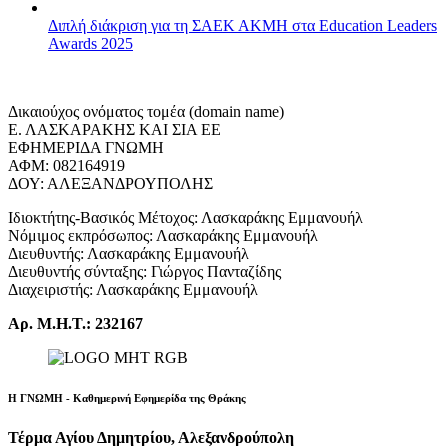
Διπλή διάκριση για τη ΣΑΕΚ ΑΚΜΗ στα Education Leaders
Awards 2025
Δικαιούχος ονόματος τομέα (domain name)
Ε. ΛΑΣΚΑΡΑΚΗΣ ΚΑΙ ΣΙΑ ΕΕ
ΕΦΗΜΕΡΙΔΑ ΓΝΩΜΗ
ΑΦΜ: 082164919
ΔΟΥ: ΑΛΕΞΑΝΔΡΟΥΠΟΛΗΣ
Ιδιοκτήτης-Βασικός Μέτοχος: Λασκαράκης Εμμανουήλ
Νόμιμος εκπρόσωπος: Λασκαράκης Εμμανουήλ
Διευθυντής: Λασκαράκης Εμμανουήλ
Διευθυντής σύνταξης: Γιώργος Πανταζίδης
Διαχειριστής: Λασκαράκης Εμμανουήλ
Αρ. Μ.Η.Τ.: 232167
Η ΓΝΩΜΗ - Καθημερινή Εφημερίδα της Θράκης
Τέρμα Αγίου Δημητρίου, Αλεξανδρούπολη