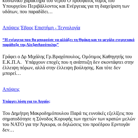
κοινωνικό χαρακτήρα του νερού Ο πρόσφατος νόμος του
Υπουργείου Περιβάλλοντος και Ενέργειας για τη διαχείριση των
υδάτων, που παραδίδει…
Απόψεις
Έβρος
Επιστήμη - Τεχνολογία
“Η ενέργεια που θα μπορούσε να αλλάξει τη Θράκη και το μεγάλο ενεργειακό
παράδοξο της Αλεξανδρούπολης”
Γράφει ο Δρ Μιχάλης Γρ.Βραχόπουλος, Ομότιμος Καθηγητής του
Ε.Κ.Π.Α. Υπάρχουν εποχές που η ανάπτυξη δεν σκοντάφτει στην
έλλειψη πόρων, αλλά στην έλλειψη βούλησης. Και τότε δεν
μπορεί…
Απόψεις
Υπάρχει λύση για το Αιγαίο;
Του Δημήτρη Μακροδημόπουλου Παρά τις ευνοϊκές εξελίξεις που
σηματοδότησε η Σύνοδος Κορυφής των ηγετών των κρατών μελών
του ΝΑΤΟ για την Άγκυρα, οι δηλώσεις του προέδρου Ερντογάν
δεν…