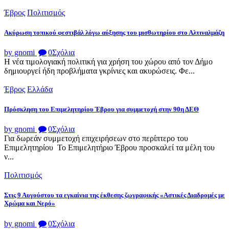
Έβρος
Πολιτισμός
Ακύρωση τοπικού φεστιβάλ λόγω αύξησης του μισθωτηρίου στο Αλτιναλμάζη
by gnomi
0
Σχόλια
Η νέα τιμολογιακή πολιτική για χρήση του χώρου από τον Δήμο
δημιουργεί ήδη προβλήματα γκρίνιες και ακυρώσεις. Φε...
Έβρος
Ελλάδα
Πρόσκληση του Επιμελητηρίου Έβρου για συμμετοχή στην 90η ΔΕΘ
by gnomi
0
Σχόλια
Για δωρεάν συμμετοχή επιχειρήσεων στο περίπτερο του
Επιμελητηρίου Το Επιμελητήριο Έβρου προσκαλεί τα μέλη του
ν...
Πολιτισμός
Στις 9 Αυγούστου τα εγκαίνια της έκθεσης ζωγραφικής «Αστικές Διαδρομές με
Χρώμα και Νερό»
by gnomi
0
Σχόλια