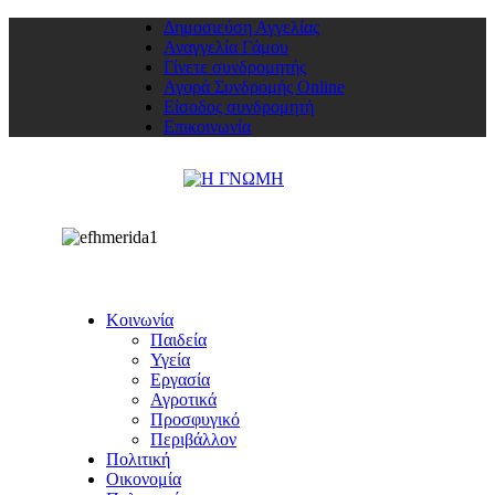
Δημοσιεύση Αγγελίας
Αναγγελία Γάμου
Γίνετε συνδρομητής
Αγορά Συνδρομής Online
Είσοδος συνδρομητή
Επικοινωνία
Κοινωνία
Παιδεία
Υγεία
Εργασία
Αγροτικά
Προσφυγικό
Περιβάλλον
Πολιτική
Οικονομία