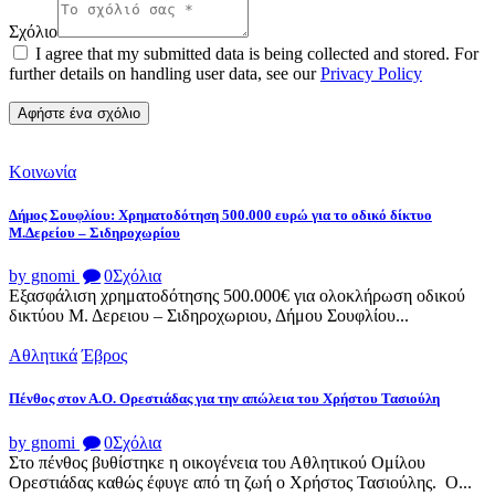
Σχόλιο
I agree that my submitted data is being collected and stored. For
further details on handling user data, see our
Privacy Policy
Κοινωνία
Δήμος Σουφλίου: Χρηματοδότηση 500.000 ευρώ για το οδικό δίκτυο
Μ.Δερείου – Σιδηροχωρίου
by gnomi
0
Σχόλια
Εξασφάλιση χρηματοδότησης 500.000€ για ολοκλήρωση οδικού
δικτύου Μ. Δερειου – Σιδηροχωριου, Δήμου Σουφλίου...
Αθλητικά
Έβρος
Πένθος στον Α.Ο. Ορεστιάδας για την απώλεια του Χρήστου Τασιούλη
by gnomi
0
Σχόλια
Στο πένθος βυθίστηκε η οικογένεια του Αθλητικού Ομίλου
Ορεστιάδας καθώς έφυγε από τη ζωή ο Χρήστος Τασιούλης. Ο...