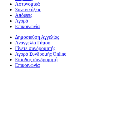
Αστυνομικά
Συνεντεύξεις
Απόψεις
Αγορά
Επικοινωνία
Δημοσιεύση Αγγελίας
Αναγγελία Γάμου
Γίνετε συνδρομητής
Αγορά Συνδρομής Online
Είσοδος συνδρομητή
Επικοινωνία