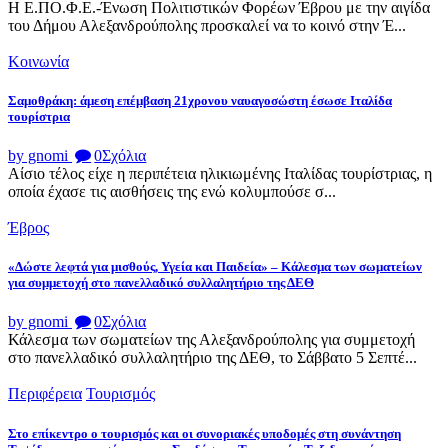
Η Ε.ΠΟ.Φ.Ε.-Ένωση Πολιτιστικών Φορέων Έβρου με την αιγίδα
του Δήμου Αλεξανδρούπολης προσκαλεί να το κοινό στην Έ...
Κοινωνία
Σαμοθράκη: άμεση επέμβαση 21χρονου ναυαγοσώστη έσωσε Ιταλίδα
τουρίστρια
by gnomi
0
Σχόλια
Αίσιο τέλος είχε η περιπέτεια ηλικιωμένης Ιταλίδας τουρίστριας, η
οποία έχασε τις αισθήσεις της ενώ κολυμπούσε σ...
Έβρος
«Δώστε λεφτά για μισθούς, Υγεία και Παιδεία» – Κάλεσμα των σωματείων
για συμμετοχή στο πανελλαδικό συλλαλητήριο της ΔΕΘ
by gnomi
0
Σχόλια
Κάλεσμα των σωματείων της Αλεξανδρούπολης για συμμετοχή
στο πανελλαδικό συλλαλητήριο της ΔΕΘ, το Σάββατο 5 Σεπτέ...
Περιφέρεια
Τουρισμός
Στο επίκεντρο ο τουρισμός και οι συνοριακές υποδομές στη συνάντηση