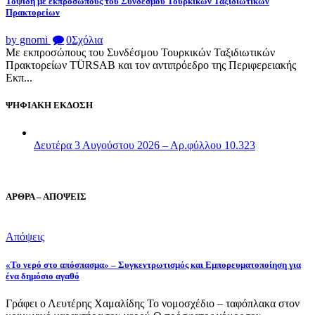
Τοψίδη με εκπροσώπους του Συνδέσμου Τουρκικών Ταξιδιωτικών
Πρακτορείων
by gnomi
0
Σχόλια
Με εκπροσώπους του Συνδέσμου Τουρκικών Ταξιδιωτικών
Πρακτορείων TÜRSAB και τον αντιπρόεδρο της Περιφερειακής
Εκπ...
ΨΗΦΙΑΚΗ ΕΚΔΟΣΗ
Δευτέρα 3 Αυγούστου 2026 – Αρ.φύλλου 10.323
ΑΡΘΡΑ – ΑΠΟΨΕΙΣ
Απόψεις
«Το νερό στο απόσπασμα» – Συγκεντρωτισμός και Εμπορευματοποίηση για
ένα δημόσιο αγαθό
Γράφει ο Λευτέρης Χαμαλίδης Το νομοσχέδιο – ταφόπλακα στον