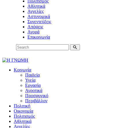
Πολιτισμός
Αθλητικά
Αγγελίες
Αστυνομικά
Συνεντεύξεις
Απόψεις
Αγορά
Επικοινωνία
Κοινωνία
Παιδεία
Υγεία
Εργασία
Αγροτικά
Προσφυγικό
Περιβάλλον
Πολιτική
Οικονομία
Πολιτισμός
Αθλητικά
Αγγελίες