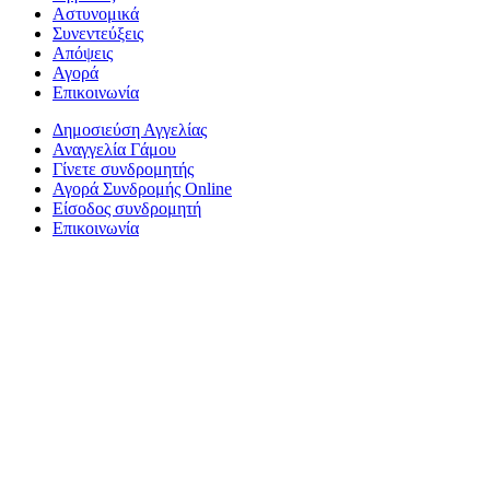
Αστυνομικά
Συνεντεύξεις
Απόψεις
Αγορά
Επικοινωνία
Δημοσιεύση Αγγελίας
Αναγγελία Γάμου
Γίνετε συνδρομητής
Αγορά Συνδρομής Online
Είσοδος συνδρομητή
Επικοινωνία