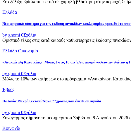
Σε εξέλιξη βρίσκεται φωτιά σε χαμηλή βλάστηση στην περιοχή Σπήλ
Ελλάδα
Νέο ψηφιακό σύστημα για την έκδοση πινακίδων κυκλοφορίας προωθεί το υ
by gnomi
0
Σχόλια
Οριστικό τέλος στις κατά καιρούς καθυστερήσεις έκδοσης πινακίδω
Ελλάδα
Οικονομία
«Ανακαίνιση Κατοικίας»: Μόλις 1 στις 10 αιτήσεις αφορά «κλειστά» σπίτια- η
by gnomi
0
Σχόλια
Μόλις το 10% των αιτήσεων στο πρόγραμμα «Ανακαίνιση Κατοικίας»
Έβρος
Παλαγία: Νεκρός εντοπίστηκε 77χρονος που έπεσε σε πηγάδι
by gnomi
0
Σχόλια
Συναγερμός σήμανε το μεσημέρι του Σαββάτου 8 Αυγούστου 2026 στ
Κοινωνία