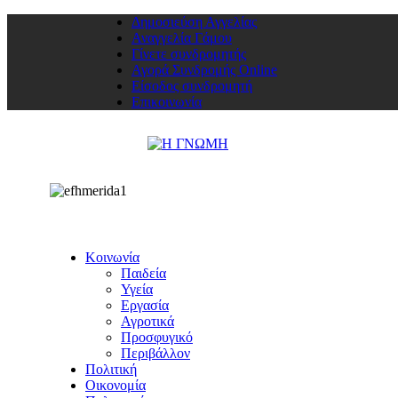
Δημοσιεύση Αγγελίας
Αναγγελία Γάμου
Γίνετε συνδρομητής
Αγορά Συνδρομής Online
Είσοδος συνδρομητή
Επικοινωνία
Κοινωνία
Παιδεία
Υγεία
Εργασία
Αγροτικά
Προσφυγικό
Περιβάλλον
Πολιτική
Οικονομία