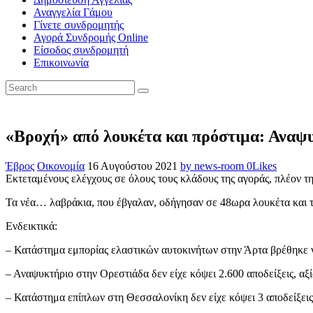
Αναγγελία Γάμου
Γίνετε συνδρομητής
Αγορά Συνδρομής Online
Είσοδος συνδρομητή
Επικοινωνία
«Βροχή» από λουκέτα και πρόστιμα: Αναψυ
Έβρος
Οικονομία
16 Αυγούστου 2021
by news-room
0
Likes
Εκτεταμένους ελέγχους σε όλους τους κλάδους της αγοράς, πλέον τ
Τα νέα… λαβράκια, που έβγαλαν, οδήγησαν σε 48ωρα λουκέτα και τ
Ενδεικτικά:
– Κατάστημα εμπορίας ελαστικών αυτοκινήτων στην Άρτα βρέθηκε να
– Αναψυκτήριο στην Ορεστιάδα δεν είχε κόψει 2.600 αποδείξεις, αξ
– Κατάστημα επίπλων στη Θεσσαλονίκη δεν είχε κόψει 3 αποδείξεις