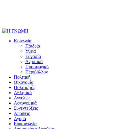
Κοινωνία
Παιδεία
Υγεία
Εργασία
Αγροτικά
Προσφυγικό
Περιβάλλον
Πολιτική
Οικονομία
Πολιτισμός
Αθλητικά
Αγγελίες
Αστυνομικά
Συνεντεύξεις
Απόψεις
Αγορά
Επικοινωνία
Δημοσιεύση Αγγελίας