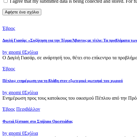
I agree that my submitted data is being collected and stored. For f
Έβρος
Δαγλή Γιασάρ: «Συζήτηση για την Τέρμα Άβαντος με τίτλο: Τα προβλήματα τ
by gnomi
0
Σχόλια
Ο Δαγλή Γιασάρ, σε ανάρτησή του, θέτει στο επίκεντρο τα προβλήμα
Έβρος
Πέπλος: ενημέρωση για τη βλάβη στον εξωτερικό φωτισμό του χωριού
by gnomi
0
Σχόλια
Ενημέρωση προς τους κατοίκους του οικισμού Πέπλου από την Πρό
Έβρος
Περιβάλλον
Φωτιά ξέσπασε στο Σπήλαιο Ορεστιάδας
by gnomi
0
Σχόλια