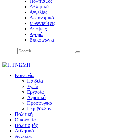
Πολιτισμός
Αθλητικά
Αγγελίες
Αστυνομικά
Συνεντεύξεις
Απόψεις
Αγορά
Επικοινωνία
Κοινωνία
Παιδεία
Υγεία
Εργασία
Αγροτικά
Προσφυγικό
Περιβάλλον
Πολιτική
Οικονομία
Πολιτισμός
Αθλητικά
Αγγελίες