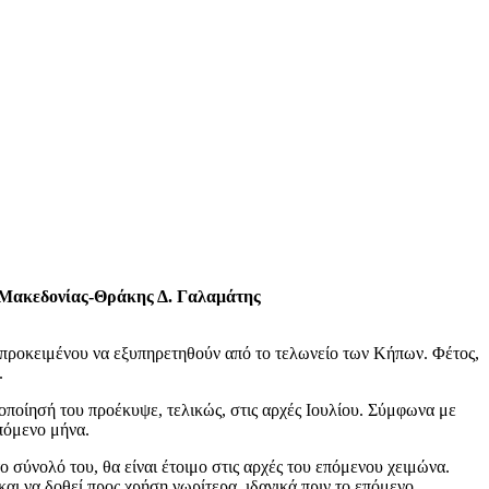
ς Μακεδονίας-Θράκης Δ. Γαλαμάτης
ς, προκειμένου να εξυπηρετηθούν από το τελωνείο των Κήπων. Φέτος,
.
οποίησή του προέκυψε, τελικώς, στις αρχές Ιουλίου. Σύμφωνα με
πόμενο μήνα.
 σύνολό του, θα είναι έτοιμο στις αρχές του επόμενου χειμώνα.
αι να δοθεί προς χρήση νωρίτερα, ιδανικά πριν το επόμενο