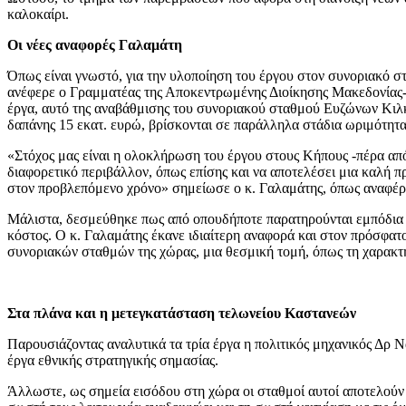
καλοκαίρι.
Οι νέες αναφορές Γαλαμάτη
Όπως είναι γνωστό, για την υλοποίηση του έργου στον συνοριακό 
ανέφερε ο Γραμματέας της Αποκεντρωμένης Διοίκησης Μακεδονίας-
έργα, αυτό της αναβάθμισης του συνοριακού σταθμού Ευζώνων Κιλκ
δαπάνης 15 εκατ. ευρώ, βρίσκονται σε παράλληλα στάδια ωριμότητα
«Στόχος μας είναι η ολοκλήρωση του έργου στους Κήπους -πέρα από 
διαφορετικό περιβάλλον, όπως επίσης και να αποτελέσει μια καλή π
στον προβλεπόμενο χρόνο» σημείωσε ο κ. Γαλαμάτης, όπως αναφέρει
Μάλιστα, δεσμεύθηκε πως από οπουδήποτε παρατηρούνται εμπόδια ή ο
κόστος. Ο κ. Γαλαμάτης έκανε ιδιαίτερη αναφορά και στον πρόσφα
συνοριακών σταθμών της χώρας, μια θεσμική τομή, όπως τη χαρακτήρι
Στα πλάνα και η μετεγκατάσταση τελωνείου Καστανεών
Παρουσιάζοντας αναλυτικά τα τρία έργα η πολιτικός μηχανικός Δρ
έργα εθνικής στρατηγικής σημασίας.
Άλλωστε, ως σημεία εισόδου στη χώρα οι σταθμοί αυτοί αποτελούν 