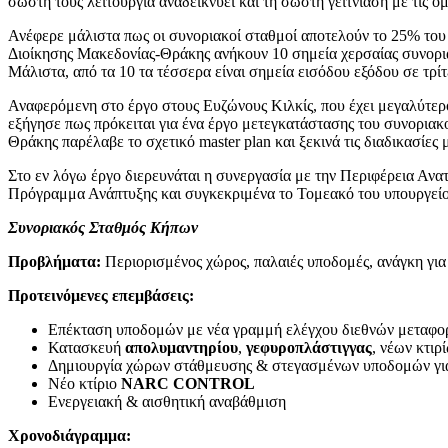
σωστή τους λειτουργία αναδεικνύει και τη σωστή γειτνίαση με τις ό
Ανέφερε μάλιστα πως οι συνοριακοί σταθμοί αποτελούν το 25% του 
Διοίκησης Μακεδονίας-Θράκης ανήκουν 10 σημεία χερσαίας συνορια
Μάλιστα, από τα 10 τα τέσσερα είναι σημεία εισόδου εξόδου σε τρίτ
Αναφερόμενη στο έργο στους Ευζώνους Κιλκίς, που έχει μεγαλύτερ
εξήγησε πως πρόκειται για ένα έργο μετεγκατάστασης του συνορι
Θράκης παρέλαβε το σχετικό master plan και ξεκινά τις διαδικασίες
Στο εν λόγω έργο διερευνάται η συνεργασία με την Περιφέρεια Ανα
Πρόγραμμα Ανάπτυξης και συγκεκριμένα το Τομεακό του υπουργεί
Συνοριακός Σταθμός Κήπων
Προβλήματα:
Περιορισμένος χώρος, παλαιές υποδομές, ανάγκη για
Προτεινόμενες επεμβάσεις:
Επέκταση υποδομών με νέα γραμμή ελέγχου διεθνών μεταφ
Κατασκευή
απολυμαντηρίου
,
γεφυροπλάστιγγας
, νέων κτιρ
Δημιουργία χώρων στάθμευσης & στεγασμένων υποδομών γ
Νέο κτίριο
NARC CONTROL
Ενεργειακή & αισθητική αναβάθμιση
Χρονοδιάγραμμα: