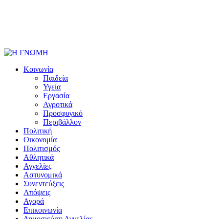
Κοινωνία
Παιδεία
Υγεία
Εργασία
Αγροτικά
Προσφυγικό
Περιβάλλον
Πολιτική
Οικονομία
Πολιτισμός
Αθλητικά
Αγγελίες
Αστυνομικά
Συνεντεύξεις
Απόψεις
Αγορά
Επικοινωνία
Δημοσιεύση Αγγελίας