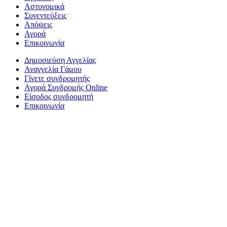
Αστυνομικά
Συνεντεύξεις
Απόψεις
Αγορά
Επικοινωνία
Δημοσιεύση Αγγελίας
Αναγγελία Γάμου
Γίνετε συνδρομητής
Αγορά Συνδρομής Online
Είσοδος συνδρομητή
Επικοινωνία