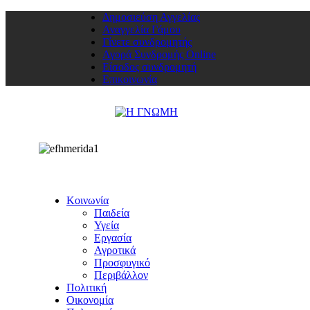
Δημοσιεύση Αγγελίας
Αναγγελία Γάμου
Γίνετε συνδρομητής
Αγορά Συνδρομής Online
Είσοδος συνδρομητή
Επικοινωνία
Κοινωνία
Παιδεία
Υγεία
Εργασία
Αγροτικά
Προσφυγικό
Περιβάλλον
Πολιτική
Οικονομία