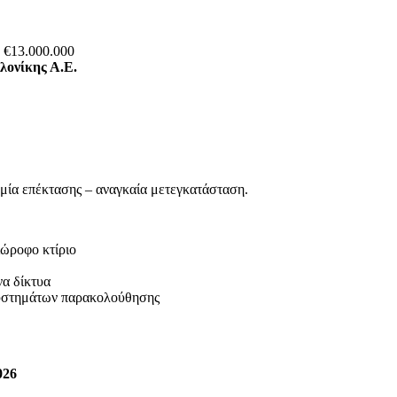
, €13.000.000
ονίκης Α.Ε.
αμία επέκτασης – αναγκαία μετεγκατάσταση.
ώροφο κτίριο
να δίκτυα
στημάτων παρακολούθησης
026