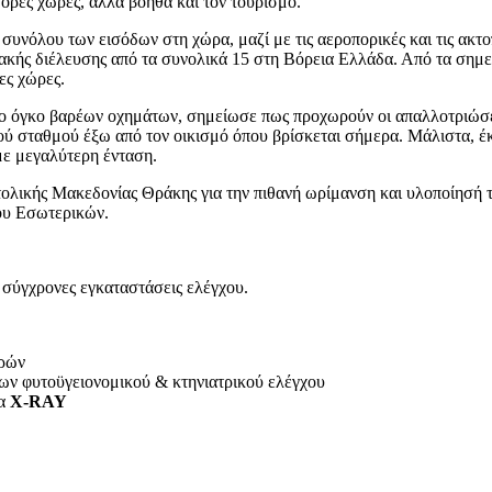
μορες χώρες, αλλά βοηθά και τον τουρισμό.
συνόλου των εισόδων στη χώρα, μαζί με τις αεροπορικές και τις ακ
κής διέλευσης από τα συνολικά 15 στη Βόρεια Ελλάδα. Από τα σημε
ες χώρες.
ο όγκο βαρέων οχημάτων, σημείωσε πως προχωρούν οι απαλλοτριώσεις
ακού σταθμού έξω από τον οικισμό όπου βρίσκεται σήμερα. Μάλιστα
 με μεγαλύτερη ένταση.
τολικής Μακεδονίας Θράκης για την πιθανή ωρίμανση και υλοποίησή το
ου Εσωτερικών.
 σύγχρονες εγκαταστάσεις ελέγχου.
ορών
ίων φυτοϋγειονομικού & κτηνιατρικού ελέγχου
ια
X-RAY