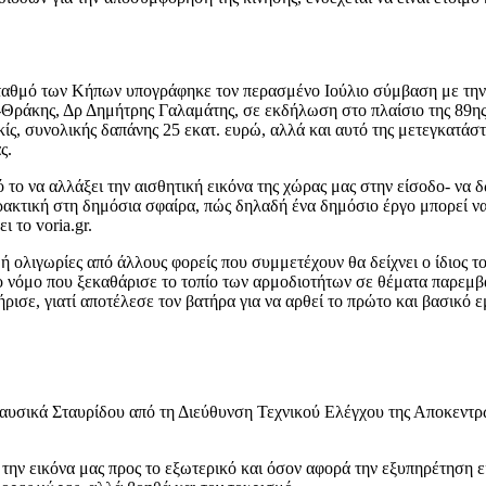
σταθμό των Κήπων υπογράφηκε τον περασμένο Ιούλιο σύμβαση με την
Θράκης, Δρ Δημήτρης Γαλαμάτης, σε εκδήλωση στο πλαίσιο της 89ης
ίς, συνολικής δαπάνης 25 εκατ. ευρώ, αλλά και αυτό της μετεγκατ
ς.
το να αλλάξει την αισθητική εικόνα της χώρας μας στην είσοδο- να δ
ρακτική στη δημόσια σφαίρα, πώς δηλαδή ένα δημόσιο έργο μπορεί να 
 το voria.gr.
λιγωρίες από άλλους φορείς που συμμετέχουν θα δείχνει ο ίδιος τον
το νόμο που ξεκαθάρισε το τοπίο των αρμοδιοτήτων σε θέματα παρε
σε, γιατί αποτέλεσε τον βατήρα για να αρθεί το πρώτο και βασικό εμ
 Ναυσικά Σταυρίδου από τη Διεύθυνση Τεχνικού Ελέγχου της Αποκεντ
την εικόνα μας προς το εξωτερικό και όσον αφορά την εξυπηρέτηση εί