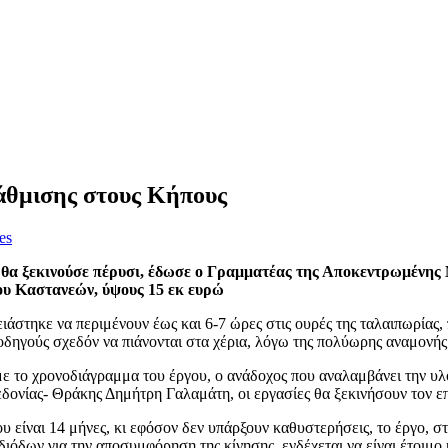
βάθμισης στους Κήπους
es
ου θα ξεκινούσε πέρυσι, έδωσε ο Γραμματέας της Αποκεντρωμένη
ση του τελωνείου Καστανεών, ύψους 15 εκ ευρώ
ειάστηκε να περιμένουν έως και 6-7 ώρες στις ουρές της ταλαιπωρία
οδηγούς σχεδόν να πιάνονται στα χέρια, λόγω της πολύωρης αναμονής
με το χρονοδιάγραμμα του έργου, ο ανάδοχος που αναλαμβάνει την υλ
ονίας- Θράκης Δημήτρη Γαλαμάτη, οι εργασίες θα ξεκινήσουν τον ε
 είναι 14 μήνες, κι εφόσον δεν υπάρξουν καθυστερήσεις, το έργο, στο
δων για την αποσυμφόρηση της κίνησης, ενδέχεται να είναι έτοιμο κ