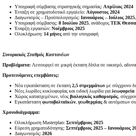
Υπογραφή σύμβασης στρατηγικής σημασίας:
Απρίλιος 2024
Ένταξη σε χρηματοδοτικό εργαλείο:
Αύγουστος 2024
Διαγωνισμός – Προϋπολογισμός:
Ιανουάριος – Ιούλιος 2025
Υπογραφή σύμβασης:
8 Ιουλίου 2025
, ανάδοχος
ΤΕΚ Θεσσαλ
Έναρξη εργασιών:
Νοέμβριος 2025
Ολοκλήρωση:
14 μήνες
από την υπογραφή
Συνοριακός Σταθμός Καστανέων
Προβλήματα:
Λειτουργεί σε μικρή έκταση δίπλα σε οικισμό, αδυν
Προτεινόμενες επεμβάσεις:
Νέα εγκατάσταση σε έκταση
2,5 στρεμμάτων
με σύγχρονο δι
Νέες λωρίδες κυκλοφορίας και ειδική λωρίδα για
λεωφορεία
Χώρος κατασχεμένων, νέος
βιολογικός καθαρισμός
, σύγχρο
Εγκατάσταση
φωτοβολταϊκών
,
γεωθερμίας
& αυτόματων συ
Χρονοδιάγραμμα:
Ολοκλήρωση Masterplan:
Σεπτέμβριος 2025
Εύρεση χρηματοδότησης:
Σεπτέμβριος 2025 – Ιανουάριος 2
Διαγωνισμός:
2026