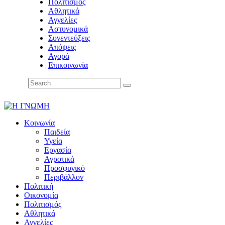
Πολιτισμός
Αθλητικά
Αγγελίες
Αστυνομικά
Συνεντεύξεις
Απόψεις
Αγορά
Επικοινωνία
Κοινωνία
Παιδεία
Υγεία
Εργασία
Αγροτικά
Προσφυγικό
Περιβάλλον
Πολιτική
Οικονομία
Πολιτισμός
Αθλητικά
Αγγελίες