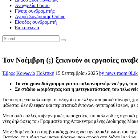
Αναγγελία Γάμου
Γίνετε συνδρομητής
Αγορά Συνδρομής Online
Είσοδος συνδρομητή
Επικοινωνία
Τον Νοέμβρη (;) ξεκινούν οι εργασίες ανα
Έβρος
Κοινωνία
Πολιτική
15 Σεπτεμβρίου 2025
by news-room
0
Lik
Το νέο χρονοδιάγραμμα για το πολυαναμενόμενο έργο, π
Σε στάδιο ωριμότητας και η μετεγκατάστα
Για ακόμη ένα καλοκαίρι, οι οδηγοί στα ελληνοτουρκικά σύνορα, χρ
μάλιστα, δεν έλειψαν και περιστατικά έντονων αντιπαραθέσεων, με 
Μετά από πολλές κυβερνητικές υποσχέσεις και παλινωδίες σχετικά 
νέες δηλώσεις του Γραμματέα της Αποκεντρωμένης Διοίκησης Μακεδ
Με δεδομένο ότι ο συμβατικός χρόνος για την ολοκλήρωση του έργου
Ωστόσο, το τμήμα των παρεμβάσεων που αφορά στη διάνοιξη νέων διό