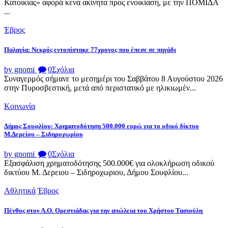
Κατοικίας» αφορά κενά ακίνητα προς ενοικίαση, με την ΠΟΜΙΔΑ
...
Έβρος
Παλαγία: Νεκρός εντοπίστηκε 77χρονος που έπεσε σε πηγάδι
by gnomi
0
Σχόλια
Συναγερμός σήμανε το μεσημέρι του Σαββάτου 8 Αυγούστου 2026
στην Πυροσβεστική, μετά από περιστατικό με ηλικιωμέν...
Κοινωνία
Δήμος Σουφλίου: Χρηματοδότηση 500.000 ευρώ για το οδικό δίκτυο
Μ.Δερείου – Σιδηροχωρίου
by gnomi
0
Σχόλια
Εξασφάλιση χρηματοδότησης 500.000€ για ολοκλήρωση οδικού
δικτύου Μ. Δερειου – Σιδηροχωριου, Δήμου Σουφλίου...
Αθλητικά
Έβρος
Πένθος στον Α.Ο. Ορεστιάδας για την απώλεια του Χρήστου Τασιούλη