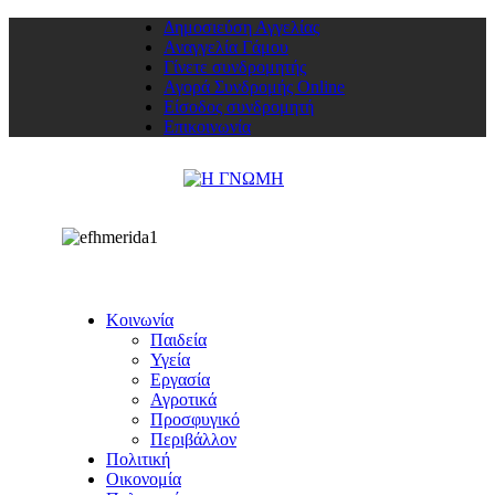
Δημοσιεύση Αγγελίας
Αναγγελία Γάμου
Γίνετε συνδρομητής
Αγορά Συνδρομής Online
Είσοδος συνδρομητή
Επικοινωνία
Κοινωνία
Παιδεία
Υγεία
Εργασία
Αγροτικά
Προσφυγικό
Περιβάλλον
Πολιτική
Οικονομία