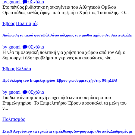
by gnomi
0
Σχόλια
Στο πένθος βυθίστηκε η οικογένεια του Αθλητικού Ομίλου
Ορεστιάδας καθώς έφυγε από τη ζωή ο Χρήστος Τασιούλης. Ο...
Έβρος
Πολιτισμός
Ακύρωση τοπικού φεστιβάλ λόγω αύξησης του μισθωτηρίου στο Αλτιναλμάζη
by gnomi
0
Σχόλια
Η νέα τιμολογιακή πολιτική για χρήση του χώρου από τον Δήμο
δημιουργεί ήδη προβλήματα γκρίνιες και ακυρώσεις. Φε...
Έβρος
Ελλάδα
Πρόσκληση του Επιμελητηρίου Έβρου για συμμετοχή στην 90η ΔΕΘ
by gnomi
0
Σχόλια
Για δωρεάν συμμετοχή επιχειρήσεων στο περίπτερο του
Επιμελητηρίου Το Επιμελητήριο Έβρου προσκαλεί τα μέλη του
ν...
Πολιτισμός
Στις 9 Αυγούστου τα εγκαίνια της έκθεσης ζωγραφικής «Αστικές Διαδρομές με