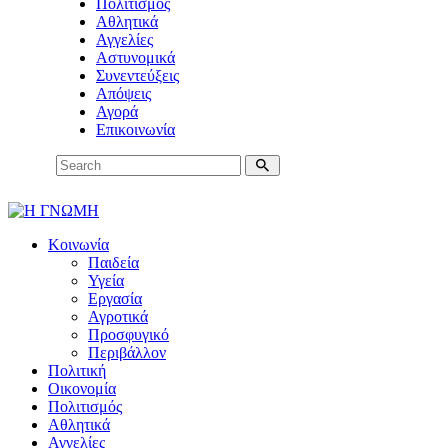
Πολιτισμός
Αθλητικά
Αγγελίες
Αστυνομικά
Συνεντεύξεις
Απόψεις
Αγορά
Επικοινωνία
Κοινωνία
Παιδεία
Υγεία
Εργασία
Αγροτικά
Προσφυγικό
Περιβάλλον
Πολιτική
Οικονομία
Πολιτισμός
Αθλητικά
Αγγελίες