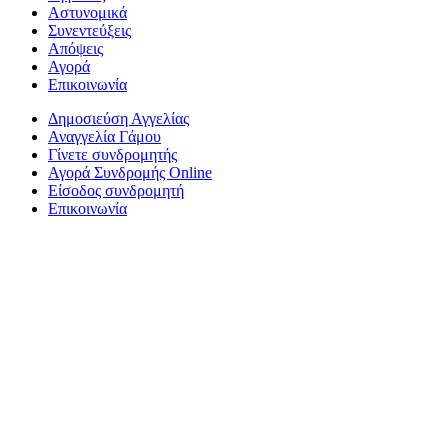
Αστυνομικά
Συνεντεύξεις
Απόψεις
Αγορά
Επικοινωνία
Δημοσιεύση Αγγελίας
Αναγγελία Γάμου
Γίνετε συνδρομητής
Αγορά Συνδρομής Online
Είσοδος συνδρομητή
Επικοινωνία