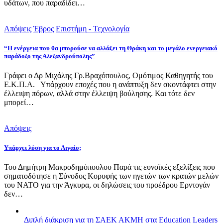
υδάτων, που παραδίδει…
Απόψεις
Έβρος
Επιστήμη - Τεχνολογία
“Η ενέργεια που θα μπορούσε να αλλάξει τη Θράκη και το μεγάλο ενεργειακό
παράδοξο της Αλεξανδρούπολης”
Γράφει ο Δρ Μιχάλης Γρ.Βραχόπουλος, Ομότιμος Καθηγητής του
Ε.Κ.Π.Α. Υπάρχουν εποχές που η ανάπτυξη δεν σκοντάφτει στην
έλλειψη πόρων, αλλά στην έλλειψη βούλησης. Και τότε δεν
μπορεί…
Απόψεις
Υπάρχει λύση για το Αιγαίο;
Του Δημήτρη Μακροδημόπουλου Παρά τις ευνοϊκές εξελίξεις που
σηματοδότησε η Σύνοδος Κορυφής των ηγετών των κρατών μελών
του ΝΑΤΟ για την Άγκυρα, οι δηλώσεις του προέδρου Ερντογάν
δεν…
Διπλή διάκριση για τη ΣΑΕΚ ΑΚΜΗ στα Education Leaders