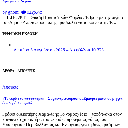
Χρώμα και Νερό»
by gnomi
0
Σχόλια
Η Ε.ΠΟ.Φ.Ε.-Ένωση Πολιτιστικών Φορέων Έβρου με την αιγίδα
του Δήμου Αλεξανδρούπολης προσκαλεί να το κοινό στην Έ...
ΨΗΦΙΑΚΗ ΕΚΔΟΣΗ
Δευτέρα 3 Αυγούστου 2026 – Αρ.φύλλου 10.323
ΑΡΘΡΑ – ΑΠΟΨΕΙΣ
Απόψεις
«Το νερό στο απόσπασμα» – Συγκεντρωτισμός και Εμπορευματοποίηση για
ένα δημόσιο αγαθό
Γράφει ο Λευτέρης Χαμαλίδης Το νομοσχέδιο – ταφόπλακα στον
κοινωνικό χαρακτήρα του νερού Ο πρόσφατος νόμος του
Υπουργείου Περιβάλλοντος και Ενέργειας για τη διαχείριση των