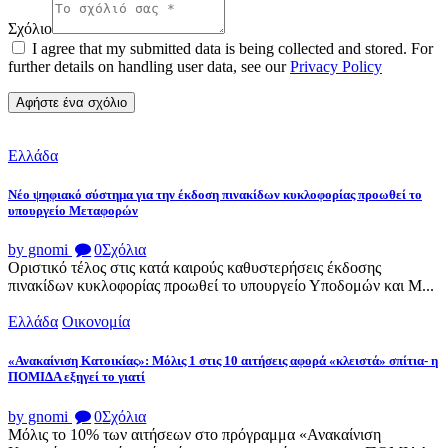
Σχόλιο
I agree that my submitted data is being collected and stored. For
further details on handling user data, see our
Privacy Policy
Ελλάδα
Νέο ψηφιακό σύστημα για την έκδοση πινακίδων κυκλοφορίας προωθεί το
υπουργείο Μεταφορών
by gnomi
0
Σχόλια
Οριστικό τέλος στις κατά καιρούς καθυστερήσεις έκδοσης
πινακίδων κυκλοφορίας προωθεί το υπουργείο Υποδομών και Μ...
Ελλάδα
Οικονομία
«Ανακαίνιση Κατοικίας»: Μόλις 1 στις 10 αιτήσεις αφορά «κλειστά» σπίτια- η
ΠΟΜΙΔΑ εξηγεί το γιατί
by gnomi
0
Σχόλια
Μόλις το 10% των αιτήσεων στο πρόγραμμα «Ανακαίνιση