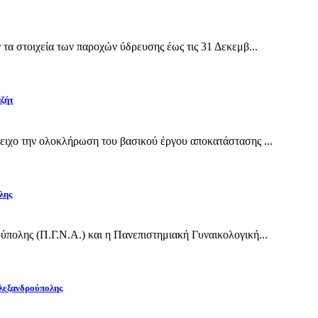
α στοιχεία των παροχών ύδρευσης έως τις 31 Δεκεμβ...
αζήτ
ιχο την ολοκλήρωση του βασικού έργου αποκατάστασης ...
λης
πολης (Π.Γ.Ν.Α.) και η Πανεπιστημιακή Γυναικολογική...
Αλεξανδρούπολης