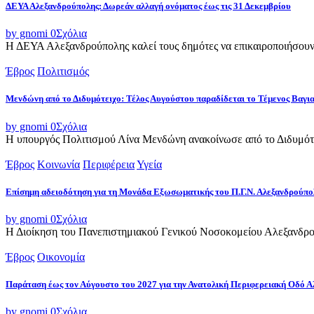
ΔΕΥΑ Αλεξανδρούπολης: Δωρεάν αλλαγή ονόματος έως τις 31 Δεκεμβρίου
by gnomi
0
Σχόλια
Η ΔΕΥΑ Αλεξανδρούπολης καλεί τους δημότες να επικαιροποιήσουν τ
Έβρος
Πολιτισμός
Μενδώνη από το Διδυμότειχο: Τέλος Αυγούστου παραδίδεται το Τέμενος Βαγι
by gnomi
0
Σχόλια
Η υπουργός Πολιτισμού Λίνα Μενδώνη ανακοίνωσε από το Διδυμότε
Έβρος
Κοινωνία
Περιφέρεια
Υγεία
Επίσημη αδειοδότηση για τη Μονάδα Εξωσωματικής του Π.Γ.Ν. Αλεξανδρούπο
by gnomi
0
Σχόλια
Η Διοίκηση του Πανεπιστημιακού Γενικού Νοσοκομείου Αλεξανδρού
Έβρος
Οικονομία
Παράταση έως τον Αύγουστο του 2027 για την Ανατολική Περιφερειακή Οδό 
by gnomi
0
Σχόλια