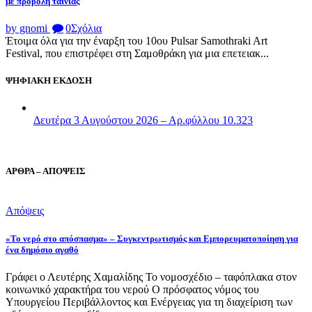
με προβολή ταινίας
by gnomi
0
Σχόλια
Έτοιμα όλα για την έναρξη του 10ου Pulsar Samothraki Art
Festival, που επιστρέφει στη Σαμοθράκη για μια επετειακ...
ΨΗΦΙΑΚΗ ΕΚΔΟΣΗ
Δευτέρα 3 Αυγούστου 2026 – Αρ.φύλλου 10.323
ΑΡΘΡΑ – ΑΠΟΨΕΙΣ
Απόψεις
«Το νερό στο απόσπασμα» – Συγκεντρωτισμός και Εμπορευματοποίηση για
ένα δημόσιο αγαθό
Γράφει ο Λευτέρης Χαμαλίδης Το νομοσχέδιο – ταφόπλακα στον
κοινωνικό χαρακτήρα του νερού Ο πρόσφατος νόμος του
Υπουργείου Περιβάλλοντος και Ενέργειας για τη διαχείριση των