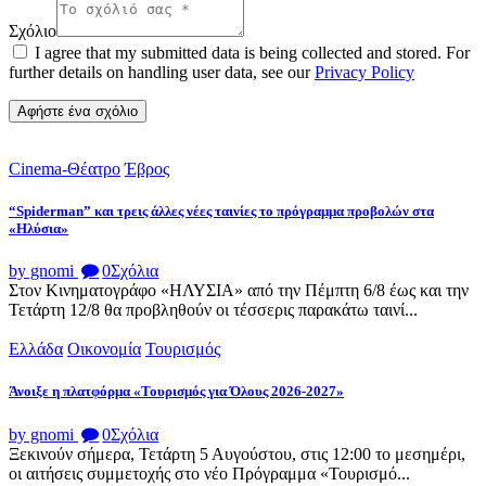
Σχόλιο
I agree that my submitted data is being collected and stored. For
further details on handling user data, see our
Privacy Policy
Cinema-Θέατρο
Έβρος
“Spiderman” και τρεις άλλες νέες ταινίες το πρόγραμμα προβολών στα
«Ηλύσια»
by gnomi
0
Σχόλια
Στον Κινηματογράφο «ΗΛΥΣΙΑ» από την Πέμπτη 6/8 έως και την
Τετάρτη 12/8 θα προβληθούν οι τέσσερις παρακάτω ταινί...
Ελλάδα
Οικονομία
Τουρισμός
Άνοιξε η πλατφόρμα «Τουρισμός για Όλους 2026-2027»
by gnomi
0
Σχόλια
Ξεκινούν σήμερα, Τετάρτη 5 Αυγούστου, στις 12:00 το μεσημέρι,
οι αιτήσεις συμμετοχής στο νέο Πρόγραμμα «Τουρισμό...