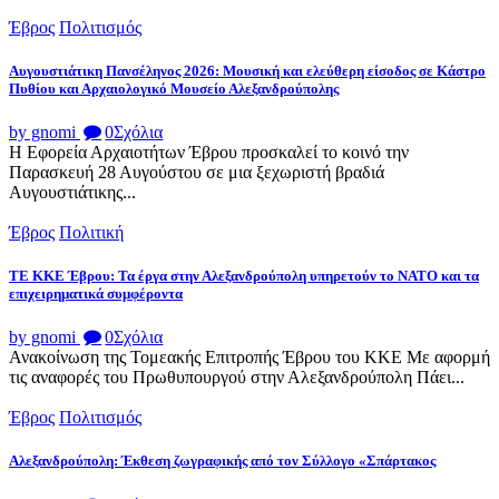
Έβρος
Πολιτισμός
Αυγουστιάτικη Πανσέληνος 2026: Μουσική και ελεύθερη είσοδος σε Κάστρο
Πυθίου και Αρχαιολογικό Μουσείο Αλεξανδρούπολης
by gnomi
0
Σχόλια
Η Εφορεία Αρχαιοτήτων Έβρου προσκαλεί το κοινό την
Παρασκευή 28 Αυγούστου σε μια ξεχωριστή βραδιά
Αυγουστιάτικης...
Έβρος
Πολιτική
ΤΕ ΚΚΕ Έβρου: Τα έργα στην Αλεξανδρούπολη υπηρετούν το ΝΑΤΟ και τα
επιχειρηματικά συμφέροντα
by gnomi
0
Σχόλια
Ανακοίνωση της Τομεακής Επιτροπής Έβρου του ΚΚΕ Με αφορμή
τις αναφορές του Πρωθυπουργού στην Αλεξανδρούπολη Πάει...
Έβρος
Πολιτισμός
Αλεξανδρούπολη: Έκθεση ζωγραφικής από τον Σύλλογο «Σπάρτακος