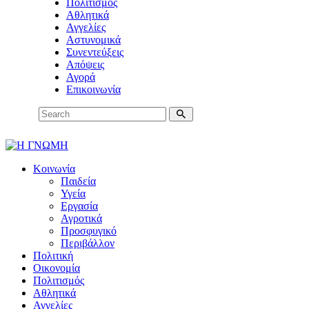
Πολιτισμός
Αθλητικά
Αγγελίες
Αστυνομικά
Συνεντεύξεις
Απόψεις
Αγορά
Επικοινωνία
Κοινωνία
Παιδεία
Υγεία
Εργασία
Αγροτικά
Προσφυγικό
Περιβάλλον
Πολιτική
Οικονομία
Πολιτισμός
Αθλητικά
Αγγελίες