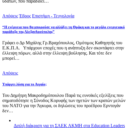
υδάτων, που παραδίδει…
Απόψεις
Έβρος
Επιστήμη - Τεχνολογία
“Η ενέργεια που θα μπορούσε να αλλάξει τη Θράκη και το μεγάλο ενεργειακό
παράδοξο της Αλεξανδρούπολης”
Γράφει ο Δρ Μιχάλης Γρ.Βραχόπουλος, Ομότιμος Καθηγητής του
Ε.Κ.Π.Α. Υπάρχουν εποχές που η ανάπτυξη δεν σκοντάφτει στην
έλλειψη πόρων, αλλά στην έλλειψη βούλησης. Και τότε δεν
μπορεί…
Απόψεις
Υπάρχει λύση για το Αιγαίο;
Του Δημήτρη Μακροδημόπουλου Παρά τις ευνοϊκές εξελίξεις που
σηματοδότησε η Σύνοδος Κορυφής των ηγετών των κρατών μελών
του ΝΑΤΟ για την Άγκυρα, οι δηλώσεις του προέδρου Ερντογάν
δεν…
Διπλή διάκριση για τη ΣΑΕΚ ΑΚΜΗ στα Education Leaders