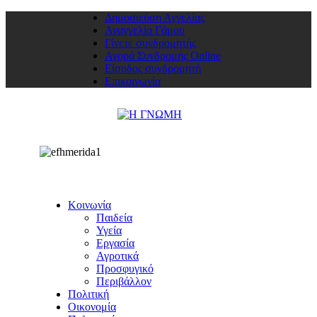
Δημοσιεύση Αγγελίας
Αναγγελία Γάμου
Γίνετε συνδρομητής
Αγορά Συνδρομής Online
Είσοδος συνδρομητή
Επικοινωνία
Κοινωνία
Παιδεία
Υγεία
Εργασία
Αγροτικά
Προσφυγικό
Περιβάλλον
Πολιτική
Οικονομία