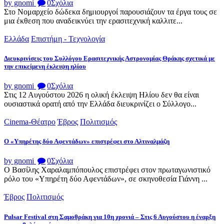
by gnomi
0
Σχόλια
Στο Νομαρχείο δώδεκα δημιουργοί παρουσιάζουν τα έργα τους σε
μια έκθεση που αναδεικνύει την ερασιτεχνική καλλιτε...
Ελλάδα
Επιστήμη - Τεχνολογία
Διευκρινίσεις του Συλλόγου Ερασιτεχνικής Αστρονομίας Θράκης σχετικά με
την επικείμενη έκλειψη ηλίου
by gnomi
0
Σχόλια
Στις 12 Αυγούστου 2026 η ολική έκλειψη Ηλίου δεν θα είναι
ουσιαστικά ορατή από την Ελλάδα διευκρινίζει ο Σύλλογο...
Cinema-Θέατρο
Έβρος
Πολιτισμός
Ο «Υπηρέτης δύο Αφεντάδων» επιστρέφει στο Αλτιναλμάζη
by gnomi
0
Σχόλια
Ο Βασίλης Χαραλαμπόπουλος επιστρέφει στον πρωταγωνιστικό
ρόλο του «Υπηρέτη δύο Αφεντάδων», σε σκηνοθεσία Γιάννη ...
Έβρος
Πολιτισμός
Pulsar Festival στη Σαμοθράκη για 10η χρονιά – Στις 6 Αυγούστου η έναρξη