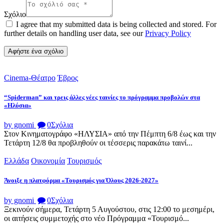
Σχόλιο
I agree that my submitted data is being collected and stored. For
further details on handling user data, see our
Privacy Policy
Cinema-Θέατρο
Έβρος
“Spiderman” και τρεις άλλες νέες ταινίες το πρόγραμμα προβολών στα
«Ηλύσια»
by gnomi
0
Σχόλια
Στον Κινηματογράφο «ΗΛΥΣΙΑ» από την Πέμπτη 6/8 έως και την
Τετάρτη 12/8 θα προβληθούν οι τέσσερις παρακάτω ταινί...
Ελλάδα
Οικονομία
Τουρισμός
Άνοιξε η πλατφόρμα «Τουρισμός για Όλους 2026-2027»
by gnomi
0
Σχόλια
Ξεκινούν σήμερα, Τετάρτη 5 Αυγούστου, στις 12:00 το μεσημέρι,
οι αιτήσεις συμμετοχής στο νέο Πρόγραμμα «Τουρισμό...