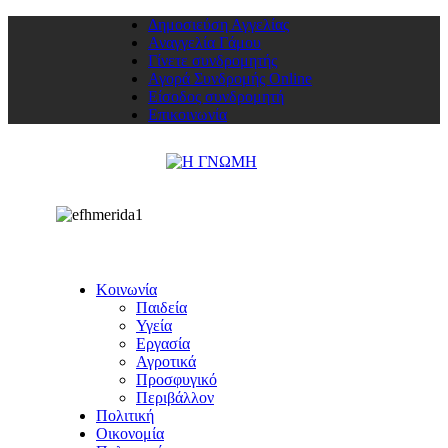
Δημοσιεύση Αγγελίας
Αναγγελία Γάμου
Γίνετε συνδρομητής
Αγορά Συνδρομής Online
Είσοδος συνδρομητή
Επικοινωνία
Κοινωνία
Παιδεία
Υγεία
Εργασία
Αγροτικά
Προσφυγικό
Περιβάλλον
Πολιτική
Οικονομία