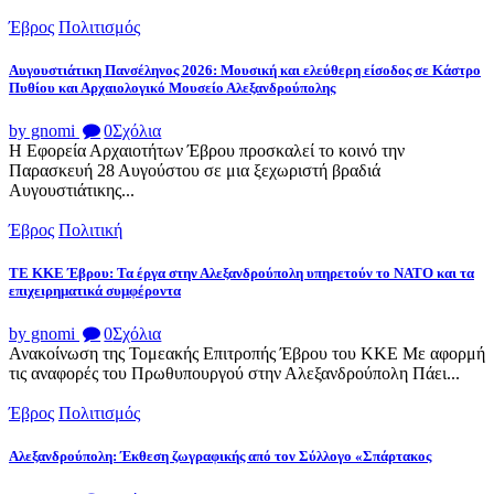
Έβρος
Πολιτισμός
Αυγουστιάτικη Πανσέληνος 2026: Μουσική και ελεύθερη είσοδος σε Κάστρο
Πυθίου και Αρχαιολογικό Μουσείο Αλεξανδρούπολης
by gnomi
0
Σχόλια
Η Εφορεία Αρχαιοτήτων Έβρου προσκαλεί το κοινό την
Παρασκευή 28 Αυγούστου σε μια ξεχωριστή βραδιά
Αυγουστιάτικης...
Έβρος
Πολιτική
ΤΕ ΚΚΕ Έβρου: Τα έργα στην Αλεξανδρούπολη υπηρετούν το ΝΑΤΟ και τα
επιχειρηματικά συμφέροντα
by gnomi
0
Σχόλια
Ανακοίνωση της Τομεακής Επιτροπής Έβρου του ΚΚΕ Με αφορμή
τις αναφορές του Πρωθυπουργού στην Αλεξανδρούπολη Πάει...
Έβρος
Πολιτισμός
Αλεξανδρούπολη: Έκθεση ζωγραφικής από τον Σύλλογο «Σπάρτακος