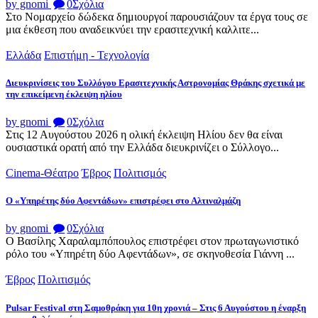
by gnomi
0
Σχόλια
Στο Νομαρχείο δώδεκα δημιουργοί παρουσιάζουν τα έργα τους σε
μια έκθεση που αναδεικνύει την ερασιτεχνική καλλιτε...
Ελλάδα
Επιστήμη - Τεχνολογία
Διευκρινίσεις του Συλλόγου Ερασιτεχνικής Αστρονομίας Θράκης σχετικά με
την επικείμενη έκλειψη ηλίου
by gnomi
0
Σχόλια
Στις 12 Αυγούστου 2026 η ολική έκλειψη Ηλίου δεν θα είναι
ουσιαστικά ορατή από την Ελλάδα διευκρινίζει ο Σύλλογο...
Cinema-Θέατρο
Έβρος
Πολιτισμός
Ο «Υπηρέτης δύο Αφεντάδων» επιστρέφει στο Αλτιναλμάζη
by gnomi
0
Σχόλια
Ο Βασίλης Χαραλαμπόπουλος επιστρέφει στον πρωταγωνιστικό
ρόλο του «Υπηρέτη δύο Αφεντάδων», σε σκηνοθεσία Γιάννη ...
Έβρος
Πολιτισμός
Pulsar Festival στη Σαμοθράκη για 10η χρονιά – Στις 6 Αυγούστου η έναρξη