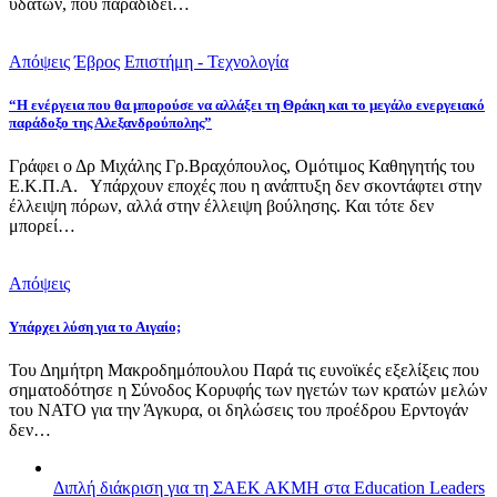
υδάτων, που παραδίδει…
Απόψεις
Έβρος
Επιστήμη - Τεχνολογία
“Η ενέργεια που θα μπορούσε να αλλάξει τη Θράκη και το μεγάλο ενεργειακό
παράδοξο της Αλεξανδρούπολης”
Γράφει ο Δρ Μιχάλης Γρ.Βραχόπουλος, Ομότιμος Καθηγητής του
Ε.Κ.Π.Α. Υπάρχουν εποχές που η ανάπτυξη δεν σκοντάφτει στην
έλλειψη πόρων, αλλά στην έλλειψη βούλησης. Και τότε δεν
μπορεί…
Απόψεις
Υπάρχει λύση για το Αιγαίο;
Του Δημήτρη Μακροδημόπουλου Παρά τις ευνοϊκές εξελίξεις που
σηματοδότησε η Σύνοδος Κορυφής των ηγετών των κρατών μελών
του ΝΑΤΟ για την Άγκυρα, οι δηλώσεις του προέδρου Ερντογάν
δεν…
Διπλή διάκριση για τη ΣΑΕΚ ΑΚΜΗ στα Education Leaders