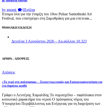
με προβολή ταινίας
by gnomi
0
Σχόλια
Έτοιμα όλα για την έναρξη του 10ου Pulsar Samothraki Art
Festival, που επιστρέφει στη Σαμοθράκη για μια επετειακ...
ΨΗΦΙΑΚΗ ΕΚΔΟΣΗ
Δευτέρα 3 Αυγούστου 2026 – Αρ.φύλλου 10.323
ΑΡΘΡΑ – ΑΠΟΨΕΙΣ
Απόψεις
«Το νερό στο απόσπασμα» – Συγκεντρωτισμός και Εμπορευματοποίηση για
ένα δημόσιο αγαθό
Γράφει ο Λευτέρης Χαμαλίδης Το νομοσχέδιο – ταφόπλακα στον
κοινωνικό χαρακτήρα του νερού Ο πρόσφατος νόμος του
Υπουργείου Περιβάλλοντος και Ενέργειας για τη διαχείριση των