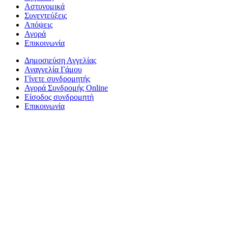
Αστυνομικά
Συνεντεύξεις
Απόψεις
Αγορά
Επικοινωνία
Δημοσιεύση Αγγελίας
Αναγγελία Γάμου
Γίνετε συνδρομητής
Αγορά Συνδρομής Online
Είσοδος συνδρομητή
Επικοινωνία