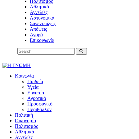
Πολιτισμός
Αθλητικά
Αγγελίες
Αστυνομικά
Συνεντεύξεις
Απόψεις
Αγορά
Επικοινωνία
Κοινωνία
Παιδεία
Υγεία
Εργασία
Αγροτικά
Προσφυγικό
Περιβάλλον
Πολιτική
Οικονομία
Πολιτισμός
Αθλητικά
Αγγελίες